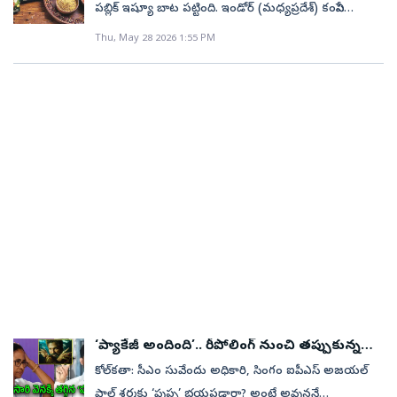
అసలు కథదౌర్జన్యాలు, వసూళ్లకు పాల్పడ్డారనే ఆరోపణలపై
పబ్లిక్‌ ఇష్యూ బాట పట్టింది. ఇండోర్‌ (మధ్యప్రదేశ్‌) కంపెనీ
అధ్యక్షుడు మాక్రాన్, ప్రధాని మోదీ ఫ్రాన్స్ పర్యటనకు
జహంగీర్ ఖాన్‌ను జూన్ 8వ తేదీన పోలీసులు అరెస్ట్ చేశారు. ఆ
ఇందుకు అనుమతించాలంటూ క్యాపిటల్‌ మార్కెట్ల నియంత్రణ
సంబంధించిన వీడియోకు బాలీవుడ్ చిత్రం ధురంధర్ పాటను
Thu, May 28 2026 1:55 PM
తర్వాత బెంగాల్ కోర్టు ఆయనకు ఐదు రోజుల పోలీసు కస్టడీ
సంస్థ సెబీకి ముసాయిదా ప్రాస్పెక్టస్‌ దాఖలు చేసింది. తద్వారా
ఉపయోగించడం ప్రపంచవ్యాప్తంగా చర్చనీయాంశమైంది.
విధించింది. ఉత్తర బెంగాల్‌లోని భారత్-నేపాల్ సరిహద్దుకు
కంపెనీ రూ. 800–1,000 కోట్ల మధ్య సమీకరించే ప్రణాళికల్లో
అంతకుముందు భారత్-యూరోపియన్ యూనియన్
సమీపంలో ఉన్న పానిటంకి ప్రాంతంలో ఆయనను అదుపులోకి
ఉన్నట్లు సంబంధిత వర్గాలు అంచనా వేశాయి.ఐపీవోలో
కార్యక్రమాలకు సంబంధించిన ప్రచార కంటెంట్‌లో ప్రధాని మోదీ
తీసుకున్నారు. దక్షిణ 24 పరగణాల జిల్లాలోని ఫాల్తా అసెంబ్లీ
భాగంగా కంపెనీ ప్రమోటర్లు, ప్రస్తుత వాటాదారులు 74.45 లక్షల
మన తెలుగు సినిమా గేమ్ ఛేంజర్ బ్యాక్‌గ్రౌండ్‌ స్కోర్‌ను తన
నియోజకవర్గం నుండి పోటీ చేసిన ఈ డైమండ్‌ హార్బర్ నేత, మే
షేర్లను విక్రయానికి ఉంచనున్నారు. దీంతో ఇష్యూ నిధులు
ఇన్‌స్టాగ్రామ్‌ పోస్ట్‌ కోసం వినియోగించడం ఆకట్టుకుంది.🇮🇳
21న జరిగిన ఉప ఎన్నికలకు రెండు రోజుల ముందు నుంచే
కంపెనీకికాకుండా ప్రమోటర్లు, వాటాదారులకు అందనున్నాయి.
🇫🇷 pic.twitter.com/MD1gMC04dp— Emmanuel
నియోజకవర్గంలో కనిపించకుండా పోయారు. VIDEO OF
1974లో ఏర్పాటైన కంపెనీ బ్రాండెడ్‌ ప్యాకేజ్‌డ్‌ మసాలాలు, ఆహార
Macron (@EmmanuelMacron) June 14, 2026అయితే ఈ
SYMBOL OF POLITICAL MUSCLE JAHANGIR KHAN
పదార్ధాలను తయారు చేస్తోంది. విస్తరణలో భాగంగా కంపెనీ
ట్రెండ్‌కు అసలు బలం ఇచ్చింది.. సినిమాలే అని చెప్పడంలో
ALIAS "PUSHPA" AND ABHISHEK BANERJEE'S
2028కల్లా పర్యావరణహిత తయారీ కేంద్రంతోపాటు.. సమీకృత
అతిశయోక్తి లేదు. ముఖ్యంగా పుష్ప సినిమా విడుదలైన తర్వాత
CLOSE ASSOCIATE.Jahangir Khan alias “Pushpa” (for
స్టోరేజీ సౌకర్యాలను ఏర్పాటు చేసే యోచనలో ఉంది.ఈ బాటలో
పరిస్థితి పూర్తిగా మారిపోయింది. "తగ్గేదేలే" అనే ఒక్క డైలాగ్
threatening IPS officer Ajay Pal Sharma) and TMC
పూర్తిస్థాయి శుద్ధ మసాలాలకు వీలుగా 2029కల్లా గ్రైండింగ్,
రాజకీయాల నుంచి క్రీడల వరకు, ఎన్నికల ప్రచారాల నుంచి
Diamond Harbour leader being led through the
మిల్లింగ్‌ లైన్‌కు తెరతీసే ప్రణాళికలు వేసింది. కాగా.. ప్యాకేజ్‌డ్‌
అంతర్జాతీయ వేదికల వరకు వినిపించింది. ఎన్నికల
streets barefoot, in shorts, with a rope…
మసాలాల విభాగంలో ఎవరెస్ట్‌ ఫుడ్‌ ప్రొడక్ట్స్, ఓర్‌క్లా ఇండియా,
సమయంలో అనేక మంది నాయకులు ప్రత్యర్థులకు
‘ప్యాకేజీ అందింది’.. రీపోలింగ్‌ నుంచి తప్పుకున్న
pic.twitter.com/N0GAv0bwSc— Rahul Shivshankar
ఎండీహెచ్, బాద్‌షా మసాలా తదితర సుప్రసిద్ధ కంపెనీలతో పోటీ
సమాధానం ఇస్తూ ఇదే డైలాగ్‌ను ఉపయోగించారు. సోషల్
‘పుష్ప’
కోల్‌కతా: సీఎం సువేందు అధికారి, సింగం ఐపీఎస్‌ అజయల్‌
(@RShivshankar) June 15, 2026కోర్టు రక్షణ
పడుతోంది. గతేడాది(2025–26) రూ. 482 కోట్ల టర్నోవర్‌
మీడియాలో అయితే "తగ్గేదేలే" ఒక రాజకీయ నినాదంగా
పాల్‌ శర్మకు ‘పుప్ప’ భయపడ్డారా? అంటే అవుననే
ఎత్తివేతజహంగీర్ ఖాన్‌పై ఫాల్తా పోలీస్ స్టేషన్‌లో ఏడు