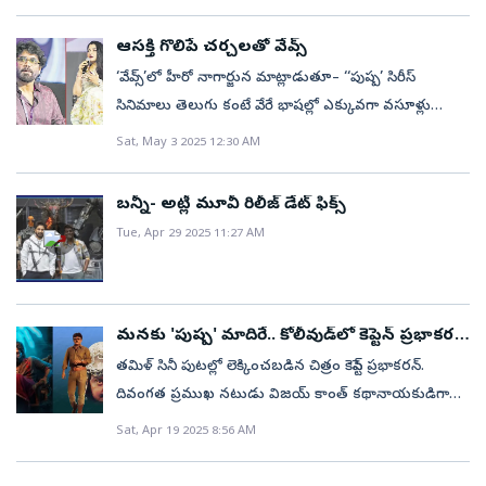
కురిపించారు. రవితేజ టీడీపీ కోవర్టేనని, వైఎస్‌ జగన్‌
ప్రేక్షకులు ఈ సినిమాకు, అందులోని డైలాగులు.. హీరో
నిర్మించిన చిత్రం కోతలవాడి. ఈ మూవీకి శ్రీరాజ్ దర్శకత్వం
పర్యటనలో ఆలజడులు సృష్టించడానికే టీడీపీ నేతలు అతనిని
మేనరిజానికి బాగా అడిక్ట్‌ అయ్యారు. అందుకే మొదటి భాగం
వహించారు. తాజాగా ఈ సినిమా టీజర్‌ను మేకర్స్ విడుదల
ఆసక్తి గొలిపే చర్చలతో వేవ్స్‌
పంపి కుట్రలు పన్నారని వైఎస్సార్‌సీపీ నేతలు ధ్వజమెత్తారు.
రిలీజ్‌ అయ్యాక.. అందులోని డైలాగులను పలు రాజకీయ
చేశారు. ఈ సందర్భంగా ఈవెంట్‌కు హాజరైన యశ్ తల్లి పుష్పకి
‘వేవ్స్‌’లో హీరో నాగార్జున మాట్లాడుతూ– ‘‘పుష్ప’ సిరీస్‌
టీడీపీ నేతల కొత్త రాగం వైఎస్సార్‌సీపీ అభిమానులపై టీడీపీ
పార్టీలు తమ ప్రచారాలకు వాడుకున్నాయి. పుష్ఫ అంటే ఫ్లవర్‌
ఓ ఆసక్తికర ప్రశ్న ఎదురైంది. మీ కుమారుడితో మూవీ
సినిమాలు తెలుగు కంటే వేరే భాషల్లో ఎక్కువగా వసూళ్లు
చేసిన దు్రష్పచారం బూమరాంగ్‌ కావడంతో ఆ పార్టీ నేతలు
అనుకుంటివా.. ఫైర్‌ అనే డైలాగ్‌ను బీజేపీ పార్టీ ఎన్నికల
తీయాలనుకుంటే ఎలాంటి సినిమా తీస్తారు? అని ఆమెను
సాధించాయి. వందలో దాదాపు తొంభై మంది తమ ఒత్తిడి
Sat, May 3 2025 12:30 AM
కొత్త రాగం మొదలుపెట్టారు. రవితేజ తల్లిదండ్రులు టీడీపీ
ప్రచారంలో బాగా ఉపయోగించింది.
మీడియా ప్రతినిధులు ప్రశ్నించారు.అయితే దీనికి ఆమె చెప్పిన
పొంగొట్టుకునేందుకు తెరపై జరిగే మ్యాజిక్‌ (సినిమాలు)
వారేనని, కానీ రవితేజ మాత్రం వైఎస్సార్‌సీపీ అభిమాని అంటూ
సమాధానం అందరికీ నవ్వులు తెప్పించింది. అసలు నేను
చూసేందుకు ఇష్టపడుతుంటారు. నేటితరం ప్రేక్షకులు
బుకాయిస్తున్నారు. బీమా ఉందని టీడీపీ సభ్యత్వం
బన్నీ- అట్లీ మూవీ రిలీజ్ డేట్ ఫిక్స్
యశ్‌తో సినిమా చేయనని షాకింగ్‌ సమాధానమిచ్చింది.
కథానాయకులను పుష్పరాజ్‌ (‘పుష్ప’లో అల్లు అర్జున్‌), రాఖీ
తీసుకున్నాడంటూ పెదకూరపాడు నేతలతో వీడియోలు విడుదల
Tue, Apr 29 2025 11:27 AM
ఎందుకంటే అన్నం లేనివాడికి పెట్టాలి కానీ.. అన్నీ ఉన్నవాడికి పెడితే
భాయ్‌ (‘కేజీయఫ్‌’లో యశ్‌), బాహుబలి (‘బాహుబలి’లో
చేయించారు. దీనికి సోషల్‌ మీడియా యాక్టివిస్టులు గట్టి
వాటి విలువ తెలియదంటూ ఆమె మాట్లాడింది. నేను చెప్పేది
ప్రభాస్‌) లాంటి లార్జర్‌ దేన్ లైఫ్‌ రోల్స్‌లో
సమాధానాలు ఇచ్చారు. కోట్ల మంది టీడీపీ సభ్యత్వం
నిజమా? కాదా? అంటూ అక్కడున్నవారిని అడిగింది. వాడికి
చూడాలనుకుంటున్నారు. నేనూ దాన్నే ఇష్టపడతాను. కేవలం
తీసుకున్నారంటూ మహానాడులో చేసే ప్రసంగాలన్నీ వట్టివేనా
అన్నీ ఉన్నాయి.. సినిమా కావాలనుకుంటే వాడే తీసుకుంటాడు..
హీరోల ఎలివేషన్‌ ఒక్కటే కాదు.. బలమైన కథలతోనే ఆయా
మనకు 'పుష్ప' మాదిరే.. కోలీవుడ్‌లో కెప్టెన్‌ ప్రభాకరన్‌
అంటూ ప్రశి్నంచారు. జీవిత బీమా ఉంటుందని ఆశచూపి
నేను యశ్‌తో ఎలాంటి సినిమా చేయనంటూ ఖరాఖండిగా
ఉన్నాడు
చిత్రాలు బ్లాక్‌బస్టర్‌ అయ్యాయి. రాజమౌళి ‘బాహుబలి’ సినిమాని
తమిళ్‌ సినీ పుటల్లో లెక్కించబడిన చిత్రం కెప్టెన్‌ ప్రభాకరన్‌.
ఇతర పార్టీల నేతలకూ సభ్యత్వాలు అంటగడుతూ గొప్పలు
చెప్పేసింది ఆయన మాతృమూర్తి పుష్ప అరుణ్‌కుమార్‌. దీనికి
తెలుగులోనే తెరకెక్కించినప్పటికీ ప్రపంచవ్యాప్తంగా ఉన్న
దివంగత ప్రముఖ నటుడు విజయ్‌ కాంత్‌ కథానాయకుడిగా
చెప్పుకుంటున్నారా అంటూ ఎద్దేవా చేశారు.
అక్కడున్నవారంతా కాస్తా ఆశ్చర్యానికి గురయ్యారు. అయితే
ప్రేక్షకులు ఆదరించారు’’ అన్నారు.భారత ప్రభుత్వం
నటించిన 100వ చిత్రం కావడం గమనార్హం. సాధారణంగా స్టార్‌
Sat, Apr 19 2025 8:56 AM
కన్నడకు చెందిన ఆమె అయినప్పటికీ తెలుగులో అనర్గళంగా
ప్రతిష్ఠాత్మకంగా నిర్వహిస్తున్న నాలుగు రోజుల వరల్డ్‌ ఆడియో,
హీరోలు నటించిన నూరవ చిత్రాలు ఆశించిన విజయాన్ని
మాట్లాడడం విశేషం.
విజువల్‌ అండ్‌ ఎంటర్టైన్మెంట్‌ సమ్మిట్‌ (వేవ్స్‌) – 2025 రెండో
సాధించడం అన్నది అరుదే. అలాంటిది కెప్టెన్‌ ప్రభాకరన్‌