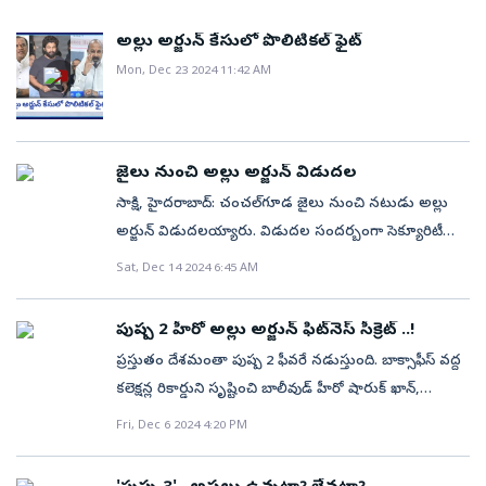
నజ్రియానే. బెంగళూరు డేస్‌ చిత్రం షూటింగ్‌లోనే ఓ రోజు
గట్టెక్కిన భారత్‌ 300 మార్కును దాటింది. నితీశ్‌.. వాషింగ్టన్‌
నజ్రియానే ఫహద్‌ దగ్గరికి వచ్చి.. ‘నన్ను పెళ్లి చేసుకో.. నిన్ను
అల్లు అర్జున్ కేసులో పొలిటికల్ ఫైట్
సుందర్‌తో (39) కలిసి ఎనిమిదో వికెట్‌కు అజేయమైన 103
జీవితాంతం గుండెల్లో పెట్టుకొని చూసుకుంటా..’ అని ప్రపోజ్‌
Mon, Dec 23 2024 11:42 AM
పరుగులు జోడించి భారత్‌ను ఫాలో గండం నుంచి
చేసింది. అది కొత్తగా అనిపించి వెంటనే అందుకు సమత్తం
గట్టెక్కించాడు. ప్రస్తుతం నితీశ్‌ 80ల్లోకి (85 నాటౌట్‌)
తెలిపాడు ఫహాద్‌. అలా ఈ ఇద్దరి ప్రేమ పెళ్లిపీటలెక్కింది. అయితే
ప్రవేశించాడు. 96 ఓవర్ల అనంతరం భారత్‌ స్కోర్‌ 324/7గా
ఫహద్‌ మాత్రం తన భార్యే ముందు ప్రపోజ్‌ చేసిందంటూ తెగ
ఉంది. ఆసీస్‌ తొలి ఇన్నింగ్స్‌ స్కోర్‌కు భారత్‌ ఇంకా 150
జైలు నుంచి అల్లు అర్జున్‌ విడుదల
సంబరపడిపోతాడు. హాయిగా సాగిపోతున్న వీరి సంసారాన్ని
పరుగులు వెనుకపడి ఉంది.భారత ఇన్నింగ్స్‌లో యశస్వి
సాక్షి, హైదరాబాద్‌: చంచల్‌గూడ జైలు నుంచి నటుడు అ‍ల్లు
చూసి విధి పరీక్ష పెట్టాలనుకుందో ఏమో..!. ‘ఫహద్‌కు గతేడాది
జైస్వాల్‌ 82, విరాట్‌ కోహ్లి 36, కేఎల్‌ రాహుల్‌ 24, రోహిత్‌ శర్మ 3,
అర్జున్‌ విడుదలయ్యారు. విడుదల సందర్బంగా సెక్యూరిటీ
ఏడీహెచ్‌డీ ఉందని నిర్ధారణ అయింది. ఓపికనే
ఆకాశ్‌దీప్‌ 0, రిషబ్‌ పంత్‌ 28, రవీంద్ర జడేజా 17 పరుగులకు
కారణాల రీత్యా.. అల్లు అర్జున్‌ వెనుక జైలు వేనుక గేటు నుంచి
ఆయుధంగా..అయితే నజ్రియా గాబరాపడిపోలేదు. తన భర్త ఈ
Sat, Dec 14 2024 6:45 AM
ఔటయ్యారు. ఆసీస్‌ బౌలర్లలో బోలాండ్‌ 3, కమిన్స్‌ 2, లయోన్‌ ఓ
ఇంటికి వెళ్లిపోయారు. జైలు నుంచి అల్లు అర్జున్‌ నేరుగా గీతా
సమస్యలను అధిగమించేలా తగిన ప్రోత్సహాన్ని అందించింది
వికెట్‌ పడగొట్టారు.అంతకుముందు ఆస్ట్రేలియా తొలి ఇన్నింగ్స్‌
ఆర్ట్స్‌ ఆఫీసుకు వెళ్లారు. అక్కడి నుంచి కాసేపట్లో తన ఇంటికి
తమ బంధాన్ని మరింత దృఢంగా చేసుకుంది. ఈ మానసిక
పుష్ప 2 హీరో అల్లు అర్జున్‌ ఫిట్‌నెస్‌ సీక్రెట్‌ ..!
474 పరుగుల వద్ద ముగిసింది. ఆసీస్‌ ఇన్నింగ్స్‌లో స్టీవ్‌ స్మిత్‌
బయలుదేరనున్నారు. మరోవైపు.. అల్లు అర్జున్‌ ఇంటి వద్దకు
సమస్య తనలో ఎప్పటి నుంచో ఉండొచ్చు. కానీ ఇప్పుడిలా
ప్రస్తుతం దేశమంతా పుష్ప 2 ఫీవరే నడుస్తుంది. బాక్సాఫీస్‌ వద్ద
(140) సెంచరీతో సత్తా చాటగా.. సామ్‌ కొన్‌స్టాస్‌ (60), ఖ్వాజా
సినీ ప్రముఖ్యులు, అభిమానులు భారీ సంఖ్యలో చేరుకున్నారు.
బయటపడింది. అది తమ జీవితం భాగమైపోతుందే తప్ప
కలెక్షన్ల రికార్డుని సృష్టించి బాలీవుడ్‌ హీరో షారుక్‌ ఖాన్,
(57), లబూషేన్‌ (72), పాట్‌ కమిన్స్‌ (49), అలెక్స్‌ క్యారీ (31)
విడుదల సమయంలో లాయర్లతో పాటుగా అల్లు అరవింద్‌
కొత్తగా ఎలాంటి మార్పు చోటు చేసుకోలేదని ధీమగా చెబుతోంది
ప్రభాస్‌ల పేరు మీదున్న రికార్డుని బ్రేక్‌ చేశాడు. ముఖ్యంగా ఈ
రాణించారు. ట్రవిస్‌ హెడ్‌ (0), మిచెల్‌ మార్ష్‌ (4)
Fri, Dec 6 2024 4:20 PM
కూడా జైలుకు వెళ్లారు. దగ్గరుండి అల్లు అర్జున్‌ను తన వెంట
నజ్రియా. "దానికి మా సంతోషాన్ని ఆవిరి చేసే అవకాశం ఇవ్వను.
మూవీలో ఆయన డైలాగులు, ఆహార్యం, ప్రేక్షకుల్ని అమితంగా
విఫలమయ్యారు. భారత బౌలర్లలో బుమ్రా 4 వికెట్లు
తీసుకొచ్చారు. ఇక, శనివారం తెల్లవారుజామున అల్లు
మరింతం అన్యోనంగా ఉండి..ఆ మానసిక పరిస్థితిని
ఆకట్టుకున్నాయి. స్టైలిష్‌ స్టార్‌ స్టెప్పులు, ఫిజికల్‌ అపీరియన్స్‌కే
పడగొట్టగా.. జడేజా 3, ఆకాశ్‌దీప్‌ 2, సుందర్‌ ఓ వికెట్‌