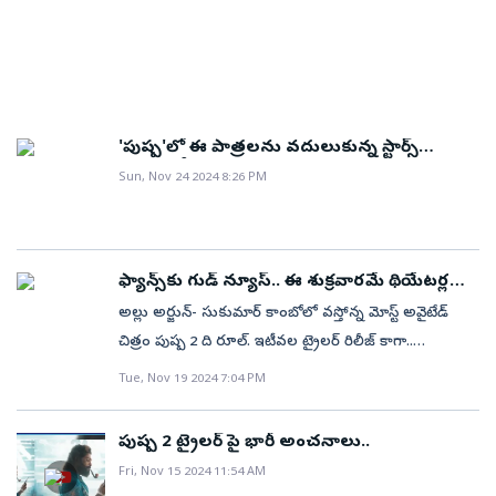
చేయడంలో కీలకపాత్ర పోషిస్తాయి.ఇక లంచ్‌లో తప్పనిసరిగా
యువకుడు. అయినా సెల్ఫ్‌ రెస్‌పెక్ట్‌ విషయంలో ‘నీ యవ్వ.. తగ్గేదే
హైడ్రామా కొనసాగింది. చివరికి అల్లు అర్జున్‌ శుక్రవారం రాత్రి
ఇంట్లో వాళ్ల సహకారంతో దీన్నుంచి బయటపడగలుగుతారు.
మాత్రం 'పుష్ప 3: ద ర్యాంపేజ్' అని ఉంది. ప్రస్తుతానికి మూడో
గ్రిల్డ్‌ చికెన్‌ ఉండాల్సిందే. దీనిలోని లీన్‌ ప్రోటీన్‌ కండరాలను
లే’’ అంటాడు. ఓనర్‌ ముందే ఇస్టయిల్‌గా కుర్చీలో కూర్చుని ఆ
జైలులోనే ఉండాల్సి వచ్చింది.రిమాండ్‌ ఖైదీ నంబర్‌ 7697తో..
(చదవండి: లక్షల వేతనాన్ని వద్దునుకుని సివిల్స్‌కి
భాగం గురించి కార్డ్ అయితే వేసేస్తారు కానీ ఇప్పట్లో అయితే
నిర్మించడానికి, జీవక్రియను పెంచడానికి తోడ్పడుతుంది. అలాగే
ఉద్యోగానికి కాలదన్ని మరీ ఎర్ర చందనం ముఠాలో చేరతాడు.
అల్లు అర్జున్‌కు హైకోర్టు మధ్యంతర బెయిల్‌ మంజూరు చేసినా..
ప్రిపేరయ్యింది..కట్‌చేస్తే..!)
చేయకపోవచ్చు అని తెలుస్తోంది. ఒకవేళ చేసినా సరే మరో
ఆకుపచ్చని కూరగాయలను కూడా డైట్‌లో చేర్చకుంటారు.
అడవిలో స్మగ్లింగ్‌ కోసం కూలీగా వెళ్లి.. క్రమక్రమంగా శత్రువుల్ని
దానికి సంబంధించిన ఫార్మాలిటీస్‌ పూర్తి కాకపోవడంతో ఆయన
మూడేళ్లు అంటే కష్టమేగా!(ఇదీ చదవండి: 'బిగ్‌బాస్‌' హౌస్‌లో
దీనిలో ఉండే ఫైబర్‌, యాంటీ ఆక్సిడెంట్లు, చర్మ సంరక్షణకు,
పెంచుకుంటూ ఆ మాఫియాకి కింగ్‌గా ఎలా ఎదిగాడన్నది పుష్ప ది
శుక్రవారం రాత్రి రిమాండ్‌ ఖైదీగా చంచల్‌గూడ జైల్లో ఉండాల్సి
ఉండలేను.. శోభా శెట్టి కన్నీళ్లు)
'పుష్ప'లో ఈ పాత్రలను వదులుకున్న స్టార్స్‌
మెరుగైన జీర్ణక్రియకు దోహదపడతాయి. హైడ్రేటెడ్‌గా ఉండేలా
రైజ్​ కథ. ఈ మధ్యలో తల్లి పార్వతమ్మ, సవతి అన్న ఫ్యామిలీ
వచ్చింది. హైకోర్టు మధ్యంతర బెయిల్‌ ఇచ్చినా.. దానికి
ఎవరెవరో తెలుసా..?
Sun, Nov 24 2024 8:26 PM
ఫ్రూట్‌ ‍జ్యూస్‌లు, సలాడ్‌లు, షేక్‌లు కూడా తీసుకుంటారు. దీని
సెంటిమెంట్‌.. దానికి సమాంతరంగానే శ్రీవల్లితో ప్రేమాయణం
సంబంధించిన కాపీ రాత్రి వరకు కూడా ఆన్‌లైన్‌లో అప్‌లోడ్‌
ద్వారా శరీరానికి కావాల్సిన మినరల్స్‌, విటమిన్లు అందుతాయి.
కూడా నడుస్తుంది. ఆఖర్లో షెకావత్‌ సర్‌తో నడిచే బ్రాండ్‌ ట్రాక్‌తో
కాలేదు. అల్లు అర్జున్‌ న్యాయవాదులు సరి్టఫైడ్‌ కాపీలను
డిన్నర్‌ దగ్గరకి వచ్చేటప్పటికీ చాలా తేలికైన ఆహారమే
కథకు కొనసాగింపుగా పుష్పగాడి పెళ్లిలోనే ‘‘శుభం కార్డు’’
తీసుకువచ్చి జైలు అధికారులకు ఇచ్చినా.. ఒరిజినల్‌ పత్రాలు
తీసుకుంటారు. బ్రౌన్‌రైస్‌, కార్న్‌, గ్రీన్‌ రైస్‌ , సలాడ్లు ఉండేలా
పడుతుంది. మొదటిపార్ట్‌లో పుట్టుకొచ్చిన ఎనిమీస్​ మధ్యే
ఫ్యాన్స్‌కు గుడ్‌ న్యూస్‌.. ఈ శుక్రవారమే థియేటర్లలో
కావాలంటూ జైలు అధికారులు అంగీకరించలేదు.రాత్రి 10
చూసుకుంటారు. చివరగా అల్లు అర్జున్‌లా మంచి పిట్‌నెస్‌తో
పుష్ప..!
పుష్పగాడి రూల్‌ ఎలా నడుస్తుందనే దానితో సుకుమార్​ రెండో
గంటల వరకు అల్లు అర్జున్‌ను జైలు రిసెప్షన్‌లోనే ఉంచిన
అల్లు అర్జున్- సుకుమార్‌ కాంబోలో వస్తోన్న మోస్ట్ అవైటేడ్‌
ఉండాలంటే..వ్యాయమాలను స్కిప్‌ చేసే ధోరణి ఉండకూడదు.
పార్ట్​ను చూపించబోతున్నారు!. అయితే..👉పుష్ప కథ, కాస్టింగ్​
సిబ్బంది.. ఆపై మంజీరా బ్యారక్‌లోని క్లాస్‌–1 రూమ్‌కు
చిత్రం పుష్ప 2 ది రూల్. ఇటీవల ట్రైలర్ రిలీజ్‌ కాగా..
సమతుల్యమైన డైట్‌ని తీసుకోవాలి. అలాగే తీసుకునే
దగ్గరి నుంచి.. చాలా విషయాల్లో దర్శకుడు సుకుమార్‌
తరలించారు. రిమాండ్‌ ఖైదీగా నంబర్‌ 7697ను కేటాయించారు.
యూట్యూబ్‌ను షేక్ చేస్తోంది. భారతీయ సినిమాలో ఇంతకు
Tue, Nov 19 2024 7:04 PM
ఆహారంలో ఫైబర్‌ ఎక్కువగా ఉండే పదార్థాలతోపాటు ప్రోటీన్‌
అనుకున్నది అనుకున్నట్లు జరగలేదు!. దశాబ్దాల కిందట ఏపీలో
అల్లు అర్జున్‌ తండ్రి అల్లు అరవింద్‌ రాత్రి 10.30 గంటల వరకు
ముందెన్నడు లేని రికార్డులు సృష్టస్తోంది. ఇప్పటికే షూటింగ్
కంటెంట్‌ ఎక్కువ ఉన్నవి తీసుకోవాలి. అన్నింటికంటే ముఖ్యం
జరిగిన వాస్తవ ఘటనల స్ఫూర్తితో పుష్ప కథను రాసుకున్నాడు
చంచల్‌గూడ జైలు వద్దే ఉన్నారు. బెయిల్‌ కాపీ అందితే తన
పూర్తి చేసుకున్న వచ్చేనెల డిసెంబర్ 5న ప్రపంచవ్యాప్తంగా
పుష్ప 2 ట్రైలర్ పై భారీ అంచనాలు..
నిబద్ధతతో ఫిట్‌నెస్‌ లక్ష్యాన్ని చేరుకునేలా డైట్‌ని అనుసరిస్తే..
సుక్కూ. ఆయన దానిని ఓ వెబ్‌ సిరీస్‌గా తీయాలని భావించాడు.
కుమారుడిని వెంట తీసుకువెళ్లాలని భావించారు. కానీ బాధగా
థియేటర్లలో సందడి చేయనుంది. ఈ మూవీ విడుదలకు
పుష్ప హీరోలాంటి లుక్‌ని ఈజీగా సొంతం చేసుకోవచ్చని
Fri, Nov 15 2024 11:54 AM
కానీ, ఆ తర్వాత ఎందుకనో నిర్ణయం మార్చుకుని ఫీచర్‌ ఫిల్మ్‌
ప్రైవేట్‌ క్యాబ్‌ బుక్‌ చేసుకుని తన ఇంటికి వెళ్లిపోయారు. ఇక
కేవలం రెండు వారాల సమయం మాత్రమే ఉంది. ఇప్పటికే