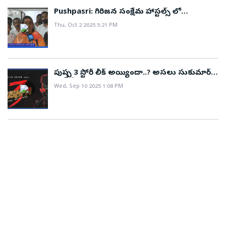
వచ్చిన కలెక్షన్స్ చూసి అందరికీ కళ్లు చెదిరిపోయాయి.
Pushpasri: గిరిజన సంక్షేమ హాస్టల్స్ లో
పచ్చకామెర్ల కలకలం
చెప్పాలంటే మూవీ టీమ్ కూడా ఏకంగా రూ.1800 కోట్ల కలెక్షన్స్
Thu, Oct 2 2025 5:21 PM
వస్తాయని ఊహించి ఉండదు.ఈ ఏడాది కూడా డిసెంబరులో
బాగానే కలిసొచ్చింది. పెద్దగా అంచనాల్లేకుండా థియేటర్లలోకి
వచ్చిన బాలీవుడ్ మూవీ 'దురంధర్'.. అదిరిపోయే టాక్‌తో
పుష్ప 3 స్టోరీ లీక్ అయ్యిందా..? అసలు సుకుమార్
పాటు వందల కోట్ల కలెక్షన్స్ సాధిస్తుంది. హిందీ వెర్షన్ మాత్రమే
ప్లాన్ ఏంటి ?
Wed, Sep 10 2025 1:08 PM
ఉన్నప్పటికీ హైదరాబాద్ లాంటి చోట కూడా హౌస్‌ఫుల్స్
పడుతున్నాయి. ఇక 'అఖండ 2' సీక్వెల్ తాజాగానే
థియేటర్లలోకి వచ్చింది. ఇప్పుడే దీని ఫలితం గురించి చెప్పలేం.
ఎందుకంటే తొలి భాగంతో పోలిస్తే ఇందులో కాస్త అతి
ఎక్కువైందని అంటున్నారు. కొన్నిరోజులు ఆగితే రిజల్ట్ ఏంటనేది
క్లారిటీ వస్తుంది. ఇలా కొవిడ్ తర్వాత పాన్ ఇండియా సినిమాలకు
డిసెంబరు అనేది లక్కీగా మారిపోయింది. చెప్పాలంటే ఇది
ఎవరూ ఊహించలేదు. చూస్తుంటే ఇకపై సంక్రాంతి, దసరాలానే
డిసెంబరు కూడా సినిమాలకు సీజన్ అయిపోతుందేమో
చూడాలి?