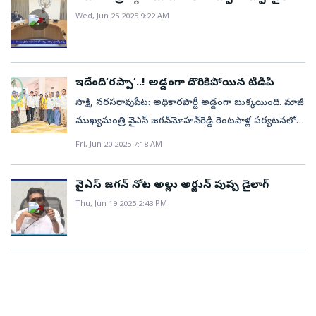
పై చర్చ
నేనేం మాట్లాడక్కర్లేదనుకుంటున్న. ఒక్కటి మాత్రం
Wed, Jun 25 2025 9:22 AM
చెప్పదల్చుకున్నా. మా మధ్య ఉన్న విభేదాలను పక్కనపెట్టి
ఇక్కడికి వచ్చాం. అధికారం రావొచ్చు.. పోవొచ్చు. కానీ, కలిసి
ఉంటేనే బలం అని చాటి చెప్పడానికి వచ్చాం. ఒక్క‌టి క‌లిసి
ఇదేంది‘రప్పా’..! అడ్డంగా దొరికిపోయిన టీడీపీ
ఉండేందుకు మేం ఒక్క‌ట‌య్యాం. ఇక మీదట కలిసి కట్టుగా
సాక్షి, నరసరావుపేట: అధికారపార్టీ అడ్డంగా బుక్కయింది. మాజీ
ముందుకు సాగుతాం. ఎట్టి పరిస్థితుల్లో మహారాష్ట్ర బడులలో
ముఖ్యమంత్రి వైఎస్‌ జగన్‌మోహన్‌రెడ్డి రెంటపాళ్ల పర్యటనలో
బలవంతంగా హిందీని ప్రవేశపెట్టనివ్వబోం’’ అని ఉద్దవ్‌
భాగంగా వైఎస్సార్‌సీపీ అభిమానులు ప్రదర్శించిన ఫ్లెక్సీలపై
అన్నారు.పుష్ప సినిమా నేనూ చూశా. నాకు కూడా అందులో
Fri, Jun 20 2025 7:18 AM
కూటమి నేతలు, వారి అనుకూల మీడియా రెండు రోజులుగా
హీరోలా గ‌డ్డం ఉండి ఉంటే.. త‌గ్గేదేలే అని డైలాగ్ కొట్టేవాడిని అని
నానాయాగీ చేశారు. ‘‘సైకోలు వీరంగం చేశారు, నరకుడు భాష
ఉద్ధ‌వ్ ఉన్నారు. దీంతో అక్కడున్న ఇరుపార్టీల కార్యకర్తలు
వైఎస్ జగన్ నోట అల్లు అర్జున్ పుష్ప డైలాగ్
ఏంటి’’ అటూ పచ్చ పత్రికల్లో వార్తలు రాయడంతోపాటు టీవీ
విజిల్స్‌ వేశారు. మ‌రాఠీ భాష‌ను ర‌క్షించేందుకు తామిద్దరం
Thu, Jun 19 2025 2:43 PM
చానళ్లలో డిబేట్లు నిర్వహించారు.వైఎస్సార్‌సీపీ అభిమానులకు
ఐక్య‌మైన‌ట్లు ప్రకటించిన ఉద్దవ్‌.. ఇది ట్రైల‌ర్ మాత్ర‌మే అని,
వ్యతిరేకంగా విష ప్రచారం చేశారు. కూటమి మంత్రులు,
ముందు చాలా ఉంద‌న్న‌ట్లు ఆయ‌న చెప్పారు.పుష్ఫ సినిమాలో
ప్రజాప్రతినిధులు గగ్గోలు పెట్టారు. పుష్ప సినిమాలోని రప్పా..
హీరో తగ్గేదేలే అన్నాడు. కానీ, ఇక్కడి ఓ ద్రోహి(ఏకనాథ్ షిండేను
రప్పా.. పోస్టర్‌ ప్రదర్శించిన బొల్లెద్దు రవితేజపై టీడీపీ మైనార్టీ సెల్‌
పరోక్షంగా ఉద్దేశించి) మాత్రం ‘దమ్ము ధైర్యం ఏమాత్రం లే’
సత్తెనపల్లి టౌన్‌ ప్రెసిడెంట్‌ షేక్‌ మస్తాన్‌ వలి చేత పోలీసులకు
అన్నట్లు ప్రవర్తిస్తున్నాడు. ఆ ద్రోహికి సొంత ఆలోచనలు లేవు.
ఫిర్యాదు చేయించారు. పోలీసులూ తక్షణం కేసు నమోదు
కేవలం తన బాస్‌ వచ్చాడు కాబట్టి ఆయన్ని మెప్పించడానికే ‘జై