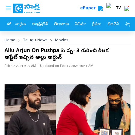
custom menu
Skip to main content
ePaper
TV
హోం
వార్తలు
ఆంధ్రప్రదేశ్
తెలంగాణ
సినిమా
క్రీడలు
బిజినెస్
ఫ్యామ
Breadcrumb
Home
Telugu-News
Movies
Allu Arjun On Pushpa 3: పుష్ప- 3 గురించి కీలక
అప్డేట్‌ ఇచ్చిన అల్లు అర్జున్‌
Feb 17 2024 9:39 AM
| Updated on
Feb 17 2024 10:41 AM