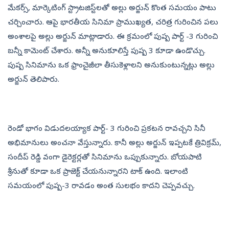
మేకర్స్, మార్కెటింగ్‌ స్ట్రాటజిస్ట్‌లతో అల్లు అర్జున్‌ కొంత సమయం పాటు
చర్చించారు. ఆపై భారతీయ సినిమా ప్రాముఖ్యత, చరిత్ర గురించిన పలు
అంశాలపై అల్లు అర్జున్‌ మాట్లాడారు. ఈ క్రమంలో పుష్ప పార్ట్‌ -3 గురించి
బన్నీ కామెంట్‌ చేశారు. అన్నీ అనుకూలిస్తే పుష్ప 3 కూడా ఉండొచ్చు.
పుష్ప సినిమాను ఒక ఫ్రాంచైజీలా తీసుకెళ్లాలని అనుకుంటున్నట్లు అల్లు
అర్జున్‌ తెలిపారు.
రెండో భాగం విడుదలయ్యాక పార్ట్‌- 3 గురించి ప్రకటన రావచ్చని సినీ
అభిమానులు అంచనా వేస్తున్నారు. కానీ అల్లు అర్జున్‌ ఇప్పటకే త్రివిక్రమ్‌,
సందీప్‌ రెడ్డి వంగా డైరెక్టర్లతో సినిమాను ఒప్పుకున్నారు. బోయపాటి
శ్రీనుతో కూడా ఒక ప్రాజెక్ట్‌ చేయనున్నారని టాక్‌ ఉంది. ఇలాంటి
సమయంలో పుష్ప-3 రావడం అంత సులభం కాదని చెప్పవచ్చు.