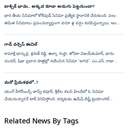
ఏప్రిల...
టాక్సిక్ భామ.. అక్కడ కూడా అడుగు పెట్టనుందా?
భార తీయ సినిమాలో కోలీవుడ్ సినిమా ప్రత్యేక స్థానానికి చేరుకుంది. పలు
తమిళ సినిమాలు ప్రపంచవ్యాప్తంగా వసూ ళ్ల వర్షం కురిపిస్తున్నాయి. అందుకే
పలువురు ప్రముఖ బాలీవుడ్‌ బ్యూటీలు తమిళంలో నటించడానికి ఆసక్తి చ...
గాడ్‌ వర్సెస్‌ ఈవిల్‌
కామాక్షి భాస్కర్ల, శ్రవణ్‌ రెడ్డి, ఉల్కా గుప్తా, జోవికా విజయ్‌కుమార్, భాను
చందర్, షిజు ప్రధాన పాత్రల్లో నటించిన సినిమా ‘అగధ’. ఎం.ఎస్‌. రాజు
దర్శకత్వంలో అజయ్‌ కేఆర్‌ సమర్పణలో శ్రీ ఆదివరాహ ప్రోడక్షన్స్‌...
మరో ప్రేమకథలో..?
యంగ్‌ హీరోయిన్స్‌ జాన్వీ కపూర్, శ్రీలీల కలసి హిందీలో ఓ సినిమా
చేయనున్నారనే టాక్‌ వినిపిస్తోంది. దర్శకుడు ఉమేష్‌ బిష్ట్‌ ట్రయాంగిల్‌
లవ్‌స్టోరీతో కూడిన డార్క్‌ రొమాంటిక్‌ థ్రిల్లర్‌ కథను రెడీ చేశారట. ఏ...
Related News By Tags