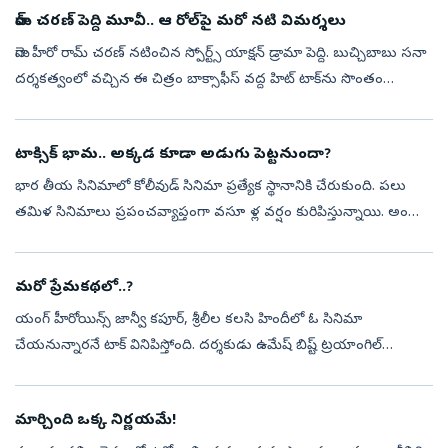
రామ్ చరణ్ పెద్ది మూవీ.. ఆ రోల్‌పై మరో నటి విమర్శలు
మెగా హీరో రామ్ చరణ్‌ నటించిన స్పోర్ట్స్ యాక్షన్ డ్రామా పెద్ది. బుచ్చిబాబు సనా
దర్శకత్వంలో వచ్చిన ఈ చిత్రం బాక్సాఫీస్ వద్ద హిట్ టాక్‌ను సొంతం
చేసుకుంది. రూరల్ స్పోర్ట్స్ డ్రామాగా ఈ మూవీని ప్రేక్షకుల ము...
టాక్సిక్ భామ.. అక్కడ కూడా అడుగు పెట్టనుందా?
భార తీయ సినిమాలో కోలీవుడ్ సినిమా ప్రత్యేక స్థానానికి చేరుకుంది. పలు
తమిళ సినిమాలు ప్రపంచవ్యాప్తంగా వసూ ళ్ల వర్షం కురిపిస్తున్నాయి. అందుకే
పలువురు ప్రముఖ బాలీవుడ్‌ బ్యూటీలు తమిళంలో నటించడానికి ఆసక్తి చ...
మరో ప్రేమకథలో..?
యంగ్‌ హీరోయిన్స్‌ జాన్వీ కపూర్, శ్రీలీల కలసి హిందీలో ఓ సినిమా
చేయనున్నారనే టాక్‌ వినిపిస్తోంది. దర్శకుడు ఉమేష్‌ బిష్ట్‌ ట్రయాంగిల్‌
లవ్‌స్టోరీతో కూడిన డార్క్‌ రొమాంటిక్‌ థ్రిల్లర్‌ కథను రెడీ చేశారట. ఏ...
మార్చింది ఒక్క నిర్ణయమే!