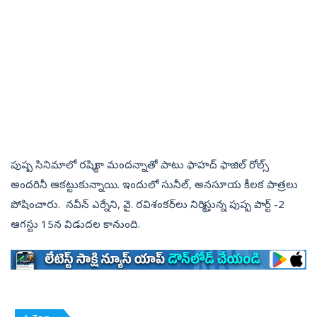
పుష్ప సినిమాలో రష్మికా మందన్నాతో పాటు ఫాహద్‌ ఫాజిల్ రోల్స్‌
అందరినీ ఆకట్టుకున్నాయి. ఇందులో సునీల్, అనసూయ కీలక పాత్రలు
పోషించారు. నవీన్‌ ఎర్నేని, వై. రవిశంకర్‌లు నిర్మిస్తున్న పుష్ప పార్ట్‌ -2
ఆగస్టు 15న విడుదల కానుంది.