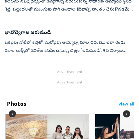
కలలను నమ్మి ధైర్యంతో ఉద్యోగాన్ని వదులుకున్న సాధారణ అమ్మాయి శ్రీనిధి
శెట్టి. పట్టుదలతో ముందుకు సాగి అందాల కిరీటాన్ని సొంతం చేసుకోవడమే
కాదు; వెండితెరపై తనకంటూ ప్రత్యేక గుర్తింపును కూడా సంపాదించుకుంది.
ఆ...
భావోద్వేగాల ఇరుముడి
ఒకవైపు నోటిలో కత్తితో, మరోవైపు అయ్యప్ప మాల ధరించి... ఇలా రెండు
రకాల లుక్స్‌లో రవితేజ కనిపించనున్న చిత్రం ‘ఇరుముడి’. శివ నిర్వాణ
దర్శకత్వంలో మైత్రీ మూవీ మేకర్స్‌ పతాకంపై నవీన్‌ ఎర్నేని, వై. రవిశంకర్‌ ఈ...
Advertisement
Advertisement
Photos
View all