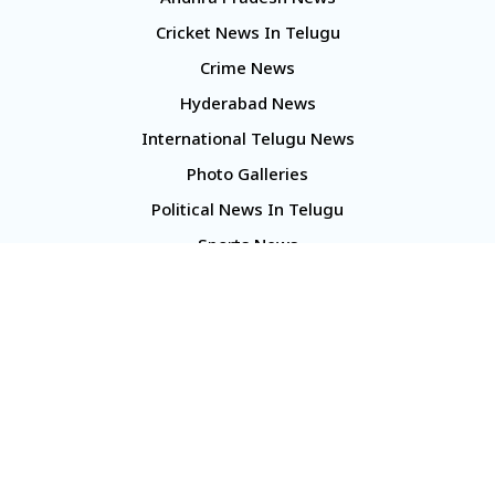
Andhra Pradesh News
Cricket News In Telugu
Crime News
Hyderabad News
International Telugu News
Photo Galleries
Political News In Telugu
Sports News
TS Politics News
Telangana News
Telugu Movie Reviews
Company
About Us