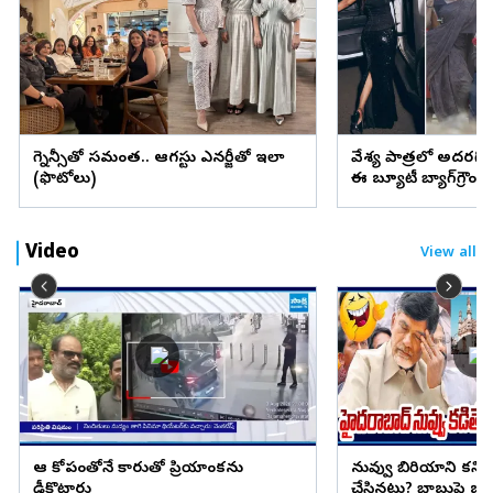
ప్రెగ్నెన్సీతో సమంత.. ఆగస్టు ఎనర్జీతో ఇలా
వేశ్య పాత్రలో అదరగొట్
(ఫొటోలు)
ఈ బ్యూటీ బ్యాగ్‌గ్రౌం
Video
View all
ఆ కోపంతోనే కారుతో ప్రియాంకను
నువ్వు బిరియాని కనిప
ఢీకొట్టారు
చేసినట్లు? బాబుపై బుగ్గన