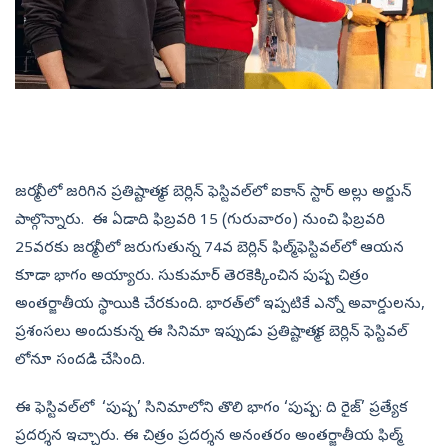
జర్మనీలో జరిగిన ప్రతిష్టాత్మక బెర్లిన్ ఫెస్టివల్​లో ఐకాన్ స్టార్ అల్లు అర్జున్
పాల్గొన్నారు. ​ ఈ ఏడాది ఫిబ్రవరి 15 (గురువారం) నుంచి ఫిబ్రవరి
25వరకు జర్మనీలో జరుగుతున్న 74వ బెర్లిన్‌ ఫిల్మ్‌ ఫెస్టివల్‌లో ఆయన
కూడా భాగం అయ్యారు. సుకుమార్‌ తెరకెక్కించిన పుష్ప చిత్రం
అంతర్జాతీయ స్థాయికి చేరకుంది. భారత్‌లో ఇప్పటికే ఎన్నో అవార్డులను,
ప్రశంసలు అందుకున్న ఈ సినిమా ఇప్పుడు ప్రతిష్టాత్మక బెర్లిన్ ఫెస్టివల్​
లోనూ సందడి చేసింది.
ఈ ఫెస్టివల్‌లో ‘పుష్ప’ సినిమాలోని తొలి భాగం ‘పుష్ప: ది రైజ్‌’ ప్రత్యేక
ప్రదర్శన ఇచ్చారు. ఈ చిత్రం ప్రదర్శన అనంతరం అంతర్జాతీయ ఫిల్మ్‌