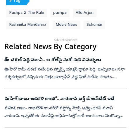
# Tag
Pushpa 2: The Rule
pushpa
Allu Arjun
Rashmika Mandanna
Movie News
Sukumar
Advertisement
Related News By Category
రామ్ చరణ్ పెద్ది మూవీ.. ఆ రోల్‌పై మరో నటి విమర్శలు
మెగా హీరో రామ్ చరణ్‌ నటించిన స్పోర్ట్స్ యాక్షన్ డ్రామా పెద్ది. బుచ్చిబాబు సనా
దర్శకత్వంలో వచ్చిన ఈ చిత్రం బాక్సాఫీస్ వద్ద హిట్ టాక్‌ను సొంతం
చేసుకుంది. రూరల్ స్పోర్ట్స్ డ్రామాగా ఈ మూవీని ప్రేక్షకుల ము...
మహేశ్‌ బాబు-రాజమౌళి కాంబో.. వారణాసి బర్త్‌ డే అప్‌డేట్‌ ఇదే
మహేశ్‌ బాబు- రాజమౌళి కాంబోలో వస్తోన్న మోస్ట్ అడ్వెంచరస్ మూవీ
వారణాసి. ఇప్పటికే ఈ మూవీపై అభిమానుల్లో భారీ అంచనాలు నెలకొన్నాయి.
ప్రస్తుతం ఈ సినిమా షూటింగ్‌తో బిజీగా ఉన్నారు రాజమౌళి. ఈ మూవీ వచ్చే