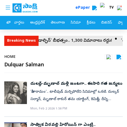
custom menu
Skip to main content
ePaper
TV
హోం
వార్తలు
ఆంధ్రప్రదేశ్
తెలంగాణ
సినిమా
క్రీడలు
బిజినెస్
ఫ్యామ
చైనాలో ‘డాల్ఫిన్‌’ బీభత్సం.. 1,300 విమానాలు రద్దు!
‘చంద్రబాబు, పవ
Breaking News
Breadcrumb
HOME
Dulquar Salman
దుల్కర్-మృణాల్ మళ్లీ జంటగా.. ఈసారి గత జన్మలు
'సీతారామం'.. టాలీవుడ్ మర్చిపోలేని సినిమాల్లో ఒకటి. దుల్కర్
సల్మాన్, మృణాల్ ఠాకుర్ తమ యాక్టింగ్, కెమిస్ట్రీ.. దీన్ని
అద్భుతమైన మూవీగా మార్చేశారు. అప్పటినుంచి వీళ్లిద్దరూ
Mon, Feb 2 2026 1:58 PM
మరోసారి ఎప్పుడు కలిసి నటిస్తారా అని చాలామంది
ఎదురుచూస్తున్నారు. 'సీతారామం' సీక్వెల్ గురించి కూడా
సాత్విక వీరవల్లి హీరోయిన్ గా ఎంట్రీ..