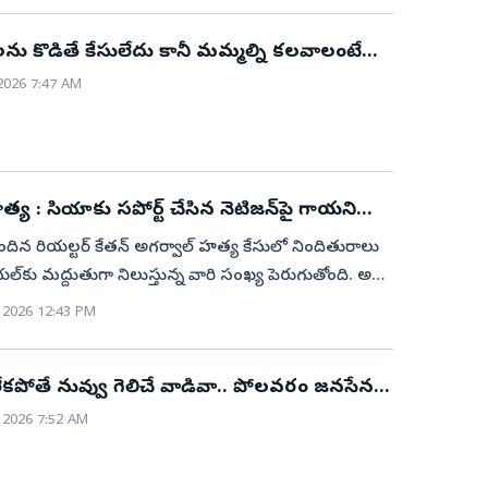
్రత కల్పించేందుకు అమెరికా భారీ ఖర్చు చేస్తున్నందున, ఆ
ాటం కాదు.. విద్యార్థుల భవిష్యత్తు కోసం చేసిన ఉద్యమం’’
్మించాల్సిన అవసరం ఉందన్నారు. అందుకే ఎన్నికల మౌలిక
్రతిఫలంగా హర్ముజ్‌ (Strait of Hormuz) గుండా వెళ్లే ప్రతి
పేర్కొన్నారు.
ను కొడితే కేసులేదు కానీ మమ్మల్ని కలవాలంటే
 ఉన్న బలహీనతలను వెల్లడించే కీలక నిఘా సమాచారాన్ని
 20 శాతం రుసుము వసూలు చేయాలని నిర్ణయించినట్లు
ర్మిషన్ తీసుకోవాలా ?
విడుదల చేయనున్నట్లు తెలిపారు.అమెరికాలో ఓటర్ల
0 2026 7:47 AM
ఈ ప్రక్రియను వెంటనే ప్రారంభిస్తామని వెల్లడించారు. దీనికి
ౌరసత్వ ధ్రువీకరణ తప్పనిసరి చేసే సేవ్‌ యాక్ట్‌ SAVE
ంత్రి సయ్యద్‌ అబ్బాస్‌ అరాగ్చీ స్పందిస్తూ.. "హర్ముజ్‌కు
టనే ఆమోదించాలని కాంగ్రెస్‌ను ట్రంప్‌ కోరారు. అయితే, ఈ
ంరక్షకులు ఇరానేనని అన్నారు. అంతేకాదు 20 శాతం
లైతే లక్షలాది మంది చట్టబద్ధ ఓటర్లు ఇబ్బందులు ఎదుర్కొనే
చాలా ఎక్కువ.. మేమైతే న్యాయమైన రుసుమే వసూలు
ఉందని ఓటర్ల హక్కుల సంఘాలు హెచ్చరిస్తున్నాయి. అమెరికా
అంటూ వ్యంగ్యంగా స్పందించారు.ఇరాన్‌ ఘాటు కౌంటర్‌ట్రంప్‌
్య : సియాకు సపోర్ట్‌ చేసిన నెటిజన్‌పై గాయని
్రకారం విదేశీయులు ఓటు వేయడం ఇప్పటికే నిషేధితమే.ఇక
ాటు
ై ఎక్స్‌ (X) వేదికగా స్పందించిన అరాగ్చీ.. "వాణిజ్య నౌకలకు
ందిన రియల్టర్ కేతన్ అగర్వాల్ హత్య కేసులో నిందితురాలు
ికల్లో భారీ మోసం జరిగిందన్న ట్రంప్‌ ఆరోపణలకు
మార్గం కల్పించే వారికి పారితోషికం ఇవ్వాలన్న ట్రంప్‌ మాట
్‌కు మద్దుతుగా నిలుస్తున్న వారి సంఖ్య పెరుగుతోంది. అదే
కు ఎలాంటి న్యాయపరమైన నిర్ధారణ లభించలేదు. ట్రంప్‌,
ానీ హర్ముజ్‌కు ఎప్పటినుంచో నిజమైన గార్డియన్‌ ఇరానే.
తుదారులు దాఖలు చేసిన 60కుపైగా కేసుల్లో ఎన్నికల
6 2026 12:43 PM
ఉంటుంది" అన్నారు. అయితే ట్రంప్‌ ప్రతిపాదించిన
యవసానమే ఇది అంటూ సియాను
మార్చే స్థాయి అక్రమాలు జరిగాయని ఏ కోర్టూ తేల్చలేదు.
ోల్‌పై సెటైర్‌ వేస్తూ.. "20 శాతం చాలా ఎక్కువ. మేమైతే
త్నించిన ఒక నెటిజన్‌పై నటి, గాయని సుచిత్ర
, ఆడిట్లు, ట్రంప్‌ హయాంలోని న్యాయశాఖ కూడా అలాంటి
వ్యవహరిస్తాం" అని వ్యాఖ్యానించారు. దీంతో హర్ముజ్‌పై
కపోతే నువ్వు గెలిచే వాడివా.. పోలవరం జనసేన
తి తీవ్రంగా మండిపడ్డారు. నేరపూరిత ప్రవర్తనను
గుర్తించలేదు.అంతేకాకుండా, ఎన్నికల మోసంపై తన
ఇరాన్‌ మధ్య మాటల యుద్ధం మరింత ముదిరింది.POTUS is
చ్చిపడేసిన జనసైనికులు
ానికి ఎలాంటి సంస్కృతి లేదా వ్యక్తిగత పరిస్థితులను
ి ప్రత్యక్ష ప్రసారం చేయని ఏబీసీ, ఎన్బీసీ వంటి టీవీ
6 2026 7:52 AM
ly right. Whoever provides secure and safe
. అసలు ఏమైంది అంటే... ​
్‌లపై కూడా ట్రంప్‌ మండిపడ్డారు. అవి ఎన్నికల వ్యవస్థను
of commercial vessels through the Strait of
 కలిసి కాబోయే భర్త కేతన్‌ అగర్వాల్‌ను హత్య చేసిందని
 చేసే కుట్రలో భాగమని ఆరోపిస్తూ.. వాటి ప్రసార లైసెన్సులను