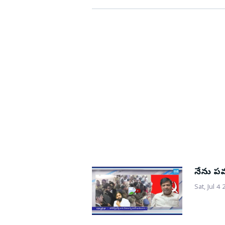
Hormuz s
ఆరోపణలు 
రద్దు చేయ
always b
ఎక్స్ (ట్విట్
so FOREV
వల్లే ఇల
Seyed Ab
ప్రియుడు
అమెరికా బ
లివ్‌-ఇన్
దిగ్బంధన
కథలోకి వచ్చేవాడే 
పెంచింది
ఘాటుగా స్
వచ్చే, వెళ
పెళ్లికి 
సెంట్రల్‌ 
చట్టపరమై
లేదా అక్క
సంస్కృతి
చేస్తాయని
నేరాలను స
అమెరికా 
పారిపోవచ
సూచించిం
చేస్తున్నందుకు కుటుంబంపై కేసు కూడా పెట్టాల
జూన్‌ 18
నేను పవ
ప్రణాళికత
సీఎంకు క
అనంతరం అ
Sat, Jul 4
కేవలం ఒక సై
కుదరడంతో
సుచిత్ర విరుచుకుపడ్డారు.ఇదీ చదవండి : కేతన్‌ హత్య : కోడ్‌వర్డ్స్‌ ,
అమల్లో లేద
ఎమోజీలతో 
మారింది.