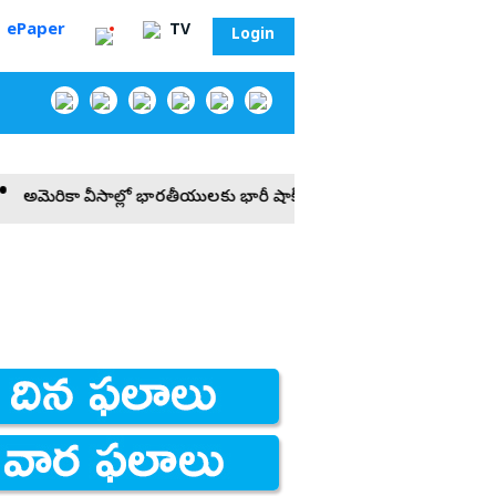
ePaper
TV
Login
 వీసాల్లో భారతీయులకు భారీ షాక్
ఇరాన్‌ యుద్ధం.. ట్రంప్‌ బిగ్‌ సిగ్నల్‌
‌
సా?