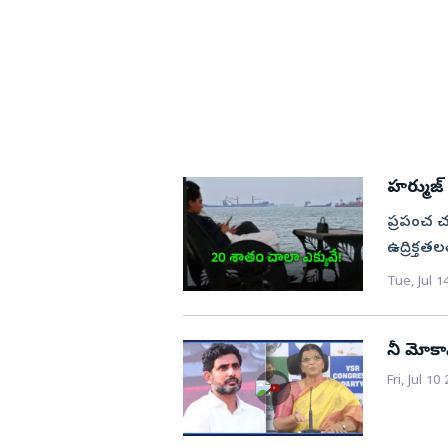
ఎన్నికల 
26 DAYS
చేసుకుని 
!!!Do pl
దీంతో అమె
22 minu
ఎన్నికల వ
Wangchu
దాచిపెట్ట
Wangchuk
చైనా రాయ
విరమించార
"అమెరికా
విద్యార్
వ్యవహారాల
హర్ముజ్
దీక్ష చేపట్
పాటిస్తోం
ప్రపంచ చ
హామీలు ర
అంశం. వాట
ఉద్రిక్త
శాంతియుత
ఎన్నికల్ల
మారింది. జ
చూడటం, ప
Tue, Jul 1
జోక్యం చ
వసూలు చేస్
కల్పించడం
చేశారు.ఇక
చర్చనీయా
కుటుంబాల
నుంచి అమె
నీ మోకాన
భారత్‌ సహ
లభించాయన
ఆందోళన వ్
మాత్రం ప
అంటున్నార
చర్చదీక్
Fri, Jul 1
విధానం ని
సోషల్‌లో ట
నిర్ణయాన్
వ్యాఖ్యాన
హర్ముజ్‌ స
ఉన్న ఉద్ద
లేదంటే వి