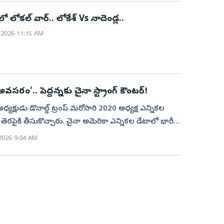
్‌ మాట్లాడుతూ.. తన దీక్ష వెనుక ఉన్న ఉద్దేశాలను అర్థం
లోకల్ వార్.. లోకేశ్ Vs నాదెండ్ల..
ని కోరారు. పూర్తి వివరాలు తెలుసుకోకుండా విమర్శలు
8 2026 11:15 AM
ైంది కాదని అన్నారు.‘నా శరీరం ఎంత నష్టపోయిందో
ీక్ష విరమణపై అనుమానాలు వ్యక్తం చేస్తున్న వారిని ఉద్దేశించి
్‌ భావోద్వేగానికి గురయ్యారు. ప్రజా సమస్యల కోసం తాను
 సైతం పణంగా పెట్టానని తెలిపారు. ‘‘26 రోజుల పాటు
ుండా ఉన్నాను. నా శరీరం తీవ్రంగా దెబ్బతింది. ఇంత చేసిన
వసరం'.. పెద్దన్నకు చైనా స్ట్రాంగ్‌ కౌంటర్‌!
ా నా నిబద్ధతకు సర్టిఫికెట్‌ కావాలా?’’ అని ప్రశ్నించారు.
్యక్షుడు డొనాల్డ్‌ ట్రంప్‌ మరోసారి 2020 అధ్యక్ష ఎన్నికల
న్ని, త్యాగాన్ని రాజకీయ లెక్కలతో అంచనా వేయొద్దని
ి తెరపైకి తీసుకొచ్చారు. చైనా అమెరికా ఎన్నికల డేటాలో భారీ
ీయూలో వాంగ్‌చుక్‌.. 11 కిలోల బరువు తగ్గింపువాంగ్‌చుక్‌
జోక్యం చేసుకుందని, దాదాపు 22 కోట్ల (220 మిలియన్‌)
7 2026 9:04 AM
తాంజలి ఆంగ్మో కూడా విమర్శలపై స్పందించారు. 26 రోజుల
రికన్‌ ఓటర్ల వివరాలను అక్రమంగా సేకరించిందని సంచలన
దీక్ష కారణంగా ఆయన 11 కిలోల బరువు కోల్పోయారని,
ేశారు. ప్రపంచ రాజకీయాల్లో "పెద్దన్న"గా భావించే
డరాల నష్టం కూడా ఉందని తెలిపారు. ప్రస్తుతం వాంగ్‌చుక్‌
ెరికా ఎన్నికల భద్రతపైనే విదేశీ జోక్యం జరిగిందంటూ
్‌లోని మెదాంత ఆస్పత్రిలో చికిత్స పొందుతున్నారని
ోపణలు ఇప్పుడు అంతర్జాతీయ చర్చకు దారితీశాయి. అయితే,
ారు. ‘‘విమర్శించే ముందు ఆయన చేసిన త్యాగాన్ని అర్థం
ఆరోపణలకు ఏమాత్రం ఆలస్యం చేయకుండా చైనా కౌంటర్‌
. 26 రోజుల పాటు ఒక లక్ష్యం కోసం పోరాడిన వ్యక్తికి కనీసం
వైట్‌హౌస్‌లో ప్రైమ్‌టైమ్‌లో ప్రసంగించిన ట్రంప్‌.. 2020
నుభూతి చూపించండి’’ అంటూ ఆమె విజ్ఞప్తి చేశారు.AFTER