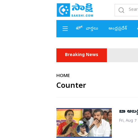
Skip to main content
custom menu
హోం
వార్తలు
ఆంధ్రప్రదేశ్
పాలిటిక్స్
ఏపీ వార్తలు
క్రైమ్
ఫ్యాక్ట్ చెక్
Breaking News
వార్తలు
ఎడిటోరియల్
జాతీయం
అమరావతి
సినిమా
గెస్ట్ కాలమ్
Breadcrumb
HOME
ఎన్‌ఆర్‌ఐ
అనంతపురం
క్రీడలు
కార్టూన్
Counter
ప్రపంచం
శ్రీ సత్యసాయి
బిజినెస్
సోషల్ మీడియా
సాక్షి ఒరిజినల్స్
చిత్తూరు
డింగ్ డాంగ్ 2.0
పాడ్‌కాస్ట్‌
గుడ్ న్యూస్
తిరుపతి
బాబు అబద
గరం గరం వార్తలు
దిన ఫలాలు
తూర్పు గోదావర
వ్యాఖ్య
Fri, Aug 7
యూట్యూబ్ డిజిటల్
వార ఫలాలు
కాకినాడ
సాగుబడి