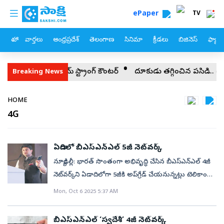
custom menu
Skip to main content
ePaper
TV
హోం
వార్తలు
ఆంధ్రప్రదేశ్
తెలంగాణ
సినిమా
క్రీడలు
బిజినెస్
ఫ్యామ
ికి విజయ్‌ స్ట్రాంగ్‌ కౌంటర్‌
దూకుడు తగ్గించిన పసిడి.. తులం ధర ఇలా.
Breaking News
Breadcrumb
HOME
4G
ఏడాదిలో బీఎస్‌ఎన్‌ఎల్‌ 5జీ నెట్‌వర్క్‌
న్యూఢిల్లీ: భారత్‌ సొంతంగా అభివృద్ధి చేసిన బీఎస్‌ఎన్‌ఎల్‌ 4జీ
నెట్‌వర్క్‌ని ఏడాదిలోగా 5జీకి అప్‌గ్రేడ్‌ చేయనున్నట్లు టెలికాం
మంత్రి జ్యోతిరాదిత్య సింథియా తెలిపారు. భారత దేశం కూడా
Mon, Oct 6 2025 5:37 AM
సొంతంగా 4జీ టెక్నాలజీ రంగంలోకి అడుగుపెట్టిందని
ప్రపంచవ్యాప్తంగా స్వీడన్, ఫిన్లాండ్, దక్షిణ కొరియా, చైనాకు
బీఎస్‌ఎన్‌ఎల్‌ ‘స్వదేశీ’ 4జీ నెట్‌వర్క్‌