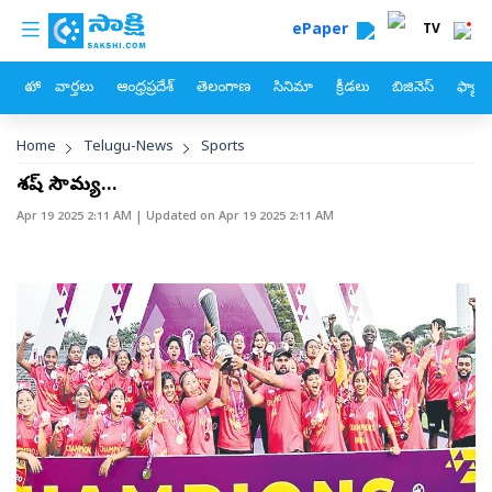
custom menu
Skip to main content
ePaper
TV
హోం
వార్తలు
ఆంధ్రప్రదేశ్
తెలంగాణ
సినిమా
క్రీడలు
బిజినెస్
ఫ్యామ
Breadcrumb
Home
Telugu-News
Sports
శభాష్‌ సౌమ్య...
Apr 19 2025 2:11 AM
| Updated on
Apr 19 2025 2:11 AM