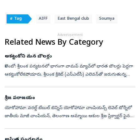
# Tag
AIFF
East Bengal club
Soumya
Advertisement
Related News By Category
ఆకట్టుకోని మన బౌలర్లు
కొలంబో: శ్రీలంక పర్యటనలో భాగంగా వామప్‌ మ్యాచ్‌లో భారత బౌలర్లు పెద్దగా
ఆకట్టుకోలేకపోయారు. శ్రీలంక క్రికెట్‌ (ఎస్‌ఎల్‌సీ) ఎలెవన్‌తో జరుగుతున్న
ప్రాక్టీస్‌ పోరులో మన ప్రధాన పేసర్లు సిరాజ్, ప్రసిధ్‌ కృష్ణ...
శ్రీజ పరాజయం
యోకోహామా: వరల్డ్‌ టేబుల్‌ టెన్నిస్‌ యోకోహామా చాంపియన్స్‌ లెవెల్‌ టోర్నీలో
జాతీయ మాజీ చాంపియన్, తెలంగాణ అమ్మాయి ఆకుల శ్రీజ ప్రిక్వార్టర్‌ ఫైనల్లో
నిష్క్ర మించింది. ప్రపంచ 10వ ర్యాంకర్‌ షిన్‌ యుబిన్‌ (ద...
అష్మిత సంచలనం