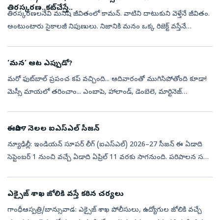
తిరస్కరణ..కట్‌చేస్తే..
తిరస్కరణలనేవి మనిషి జీవితంలో కామన్‌. వాటిని దాటుకుని వెళ్తేనే జీవితం.
అంటుంటారు సైకాలజీ నిపుణులు. నిజానికి మనం ఒక్క రిజెక్ట్‌ వస్తేనే
కుదేలైపోతాం. కానీ ఈ టెకీకి అడగడుగున తిరస్కరణలే. కనీసం ఏది కూడా
పది...
‘మన’ ఆట ఎప్పుడో?
మరో ఫుట్‌బాల్‌ ప్రపంచ కప్‌ వచ్చింది... ఆదివారంతో ముగిసిపోతోంది కూడా!
మెస్సీ మాయలో తరించాం... ఎంబాపె, హాలాండ్, డెంబెలె, మార్టినెజ్‌
మెరుపులకు జేజేలు పలికాం... మిగతా ఆటగాళ్ల విన్యాసాలను కూడా ఓహో
అంటూ చప...
ఈసారి 7 నెలల ఐఎస్‌ఎల్‌ సీజన్‌
న్యూఢిల్లీ: ఇండియన్‌ సూపర్‌ లీగ్‌ (ఐఎస్‌ఎల్‌) 2026–27 సీజన్‌ ఈ ఏడాది
సెప్టెంబర్ 1 నుంచి వచ్చే ఏడాది ఏప్రిల్‌ 11 వరకు సాగనుంది. పరిపాలన సహా
పలు కారణాల వల్ల ఈ సీజన్‌లో మ్యాచ్‌ల సంఖ్యను తగ్గించారు. డబుల్...
ఎక్సైజ్‌ శాఖ జోలికి వస్తే కఠిన చర్యలు
గాంధీఆస్పత్రి/బాన్సువాడ: ఎక్సైజ్‌ శాఖ పోలీసులు, ఉద్యోగుల జోలికి వచ్చే