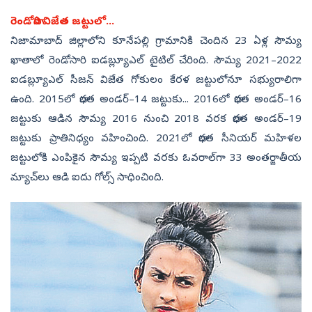
రెండోసారి విజేత జట్టులో...
నిజామాబాద్‌ జిల్లాలోని కూనేపల్లి గ్రామానికి చెందిన 23 ఏళ్ల సౌమ్య
ఖాతాలో రెండోసారి ఐడబ్ల్యూఎల్‌ టైటిల్‌ చేరింది. సౌమ్య 2021–2022
ఐడబ్ల్యూఎల్‌ సీజన్‌ విజేత గోకులం కేరళ జట్టులోనూ సభ్యురాలిగా
ఉంది. 2015లో భారత అండర్‌–14 జట్టుకు... 2016లో భారత అండర్‌–16
జట్టుకు ఆడిన సౌమ్య 2016 నుంచి 2018 వరక భారత అండర్‌–19
జట్టుకు ప్రాతినిధ్యం వహించింది. 2021లో భారత సీనియర్‌ మహిళల
జట్టులోకి ఎంపికైన సౌమ్య ఇప్పటి వరకు ఓవరాల్‌గా 33 అంతర్జాతీయ
మ్యాచ్‌లు ఆడి ఐదు గోల్స్‌ సాధించింది.