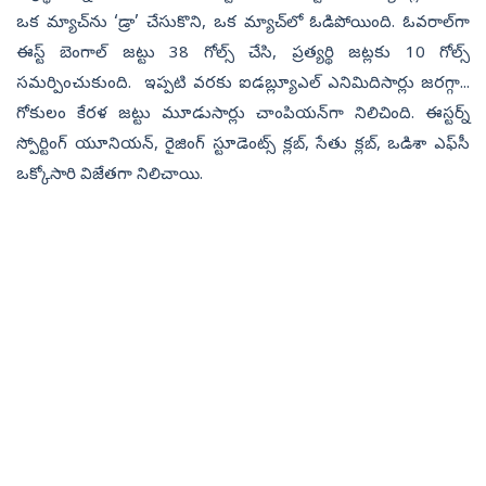
ఒక మ్యాచ్‌ను ‘డ్రా’ చేసుకొని, ఒక మ్యాచ్‌లో ఓడిపోయింది. ఓవరాల్‌గా
ఈస్ట్‌ బెంగాల్‌ జట్టు 38 గోల్స్‌ చేసి, ప్రత్యర్థి జట్లకు 10 గోల్స్‌
సమర్పించుకుంది. ఇప్పటి వరకు ఐడబ్ల్యూఎల్‌ ఎనిమిదిసార్లు జరగ్గా...
గోకులం కేరళ జట్టు మూడుసార్లు చాంపియన్‌గా నిలిచింది. ఈస్టర్న్‌
స్పోర్టింగ్‌ యూనియన్, రైజింగ్‌ స్టూడెంట్స్‌ క్లబ్, సేతు క్లబ్, ఒడిశా ఎఫ్‌సీ
ఒక్కోసారి విజేతగా నిలిచాయి.