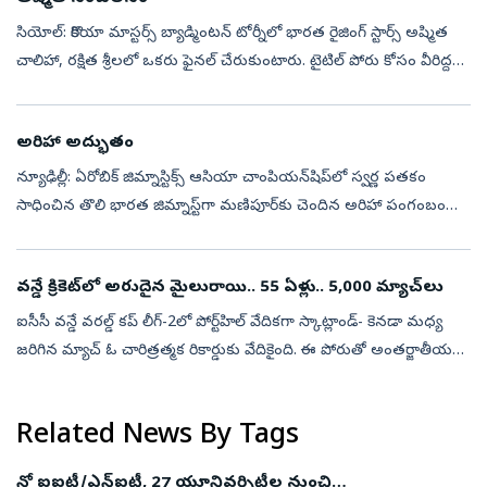
సియోల్‌: కొరియా మాస్టర్స్‌ బ్యాడ్మింటన్‌ టోర్నీలో భారత రైజింగ్‌ స్టార్స్‌ అష్మిత
చాలిహా, రక్షిత శ్రీలలో ఒకరు ఫైనల్‌ చేరుకుంటారు. టైటిల్‌ పోరు కోసం వీరిద్దరు
సెమీఫైనల్లో ముఖాముఖిగా తలపడతారు. ప్రపంచ 22...
అరిహా అద్భుతం
న్యూఢిల్లీ: ఏరోబిక్‌ జిమ్నాస్టిక్స్‌ ఆసియా చాంపియన్‌షిప్‌లో స్వర్ణ పతకం
సాధించిన తొలి భారత జిమ్నాస్ట్‌గా మణిపూర్‌కు చెందిన అరిహా పంగంబం
చరిత్ర సృష్టించింది. ఫిలిప్పీన్స్‌లో జరిగిన ఈ మెగా ఈవెంట్‌లో అరి...
వన్డే క్రికెట్‌లో అరుదైన మైలురాయి.. 55 ఏళ్లు.. 5,000 మ్యాచ్‌లు
ఐసీసీ వన్డే వరల్డ్ కప్ లీగ్‌-2లో పోర్ట్‌హిల్ వేదికగా స్కాట్లాండ్‌- కెనడా మధ్య
జరిగిన మ్యాచ్ ఓ చారిత్రత్మక రికార్డుకు వేదికైంది. ఈ పోరుతో అంతర్జాతీయ
వన్డే క్రికెట్ 5,000 మ్యాచ్‌ల మైలురాయిని చేరుకుంది. ...
Related News By Tags
నో ఐఐటీ/ఎన్‌ఐటీ, 27 యూనివర్సిటీల నుంచి