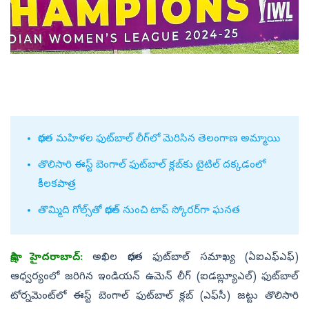
భారత మహిళల ఫుట్‌బాల్‌ లీగ్‌లో మెరిసిన తెలంగాణ అమ్మాయి
తొలిసారి ఈస్ట్‌ బెంగాల్‌ ఫుట్‌బాల్‌ క్లబ్‌కు టైటిల్‌ దక్కడంలో
కీలకపాత్ర
తొమ్మిది గోల్స్‌తో భారత్‌ నుంచి టాప్‌ స్కోరర్‌గా ఘనత
సాక్షి, హైదరాబాద్‌:
అఖిల భారత ఫుట్‌బాల్‌ సమాఖ్య (ఏఐఎఫ్‌ఎఫ్‌)
ఆధ్వర్యంలో జరిగిన ఇండియన్‌ ఉమెన్‌ లీగ్‌ (ఐడబ్ల్యూఎల్‌) ఫుట్‌బాల్‌
టోర్నమెంట్‌లో ఈస్ట్‌ బెంగాల్‌ ఫుట్‌బాల్‌ క్లబ్‌ (ఎఫ్‌సీ) జట్టు తొలిసారి