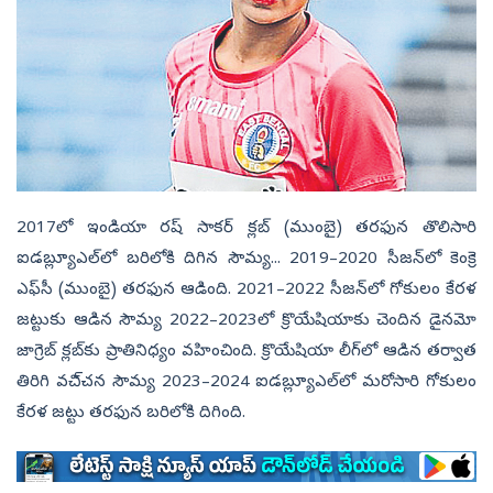
2017లో ఇండియా రష్‌ సాకర్‌ క్లబ్‌ (ముంబై) తరఫున తొలిసారి
ఐడబ్ల్యూఎల్‌లో బరిలోకి దిగిన సౌమ్య... 2019–2020 సీజన్‌లో కెంక్రె
ఎఫ్‌సీ (ముంబై) తరఫున ఆడింది. 2021–2022 సీజన్‌లో గోకులం కేరళ
జట్టుకు ఆడిన సౌమ్య 2022–2023లో క్రొయేషియాకు చెందిన డైనమో
జాగ్రెబ్‌ క్లబ్‌కు ప్రాతినిధ్యం వహించింది. క్రొయేషియా లీగ్‌లో ఆడిన తర్వాత
తిరిగి వచి్చన సౌమ్య 2023–2024 ఐడబ్ల్యూఎల్‌లో మరోసారి గోకులం
కేరళ జట్టు తరఫున బరిలోకి దిగింది.