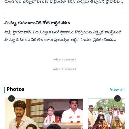
దుండగుల వెన్నులో వణుకు పుట్టించేలా కఠిన చర్యలు తప్పవని ప్రొహిబిషన్‌
మరియు ఎక్సైజ్‌ శాఖ మంత్రి జూపల్లి కృష్ణారావు హెచ్చరించారు. విధ...
సౌమ్య కుటుంబానికి కోటి ఆర్థిక సాయం
సాక్షి, హైదరాబాద్‌: విధి నిర్వహణలో ప్రాణాలు కోల్పోయిన ఎక్సైజ్‌ కానిస్టేబుల్‌
సౌమ్య కుటుంబానికి తెలంగాణ ప్రభుత్వం ఆర్థిక సాయం ప్రకటించింది.
రూ.కోటి రూపాయల ఎక్స్‌గ్రేషియాతో పాటు ఆమె కుటుంబంలో ఒకరికి ప్ర...
Advertisement
Advertisement
Photos
View all