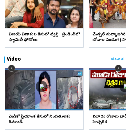
విజయ్ విడాకుల కేసులో ట్విస్ట్.. ట్రెండింగ్‌లో
మేడ్చల్ మల్కాజిగిరి జిల్
ఫ్యామిలీ ఫోటోలు
బోనాల పండుగ (ఫొటో
Video
View all
మెడికో ప్రియాంక కేసులో నిందితులకు
మూడు రోజులు భారీ వ
రిమాండ్
హెచ్చరిక