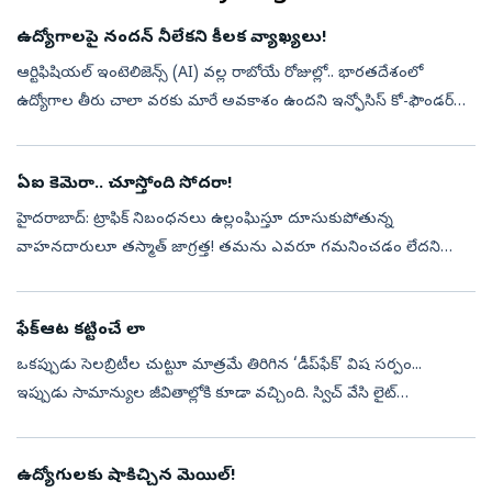
ఉద్యోగాలపై నందన్ నీలేకని కీలక వ్యాఖ్యలు!
ఆర్టిఫిషియల్ ఇంటెలిజెన్స్ (AI) వల్ల రాబోయే రోజుల్లో.. భారతదేశంలో
ఉద్యోగాల తీరు చాలా వరకు మారే అవకాశం ఉందని ఇన్ఫోసిస్ కో-ఫౌండర్
నందన్ నీలేకని అన్నారు. ముఖ్యంగా పెద్ద కంపెనీల్లో ఏఐ, ఆటోమేషన్
కారణంగా ఉద్...
ఏఐ కెమెరా.. చూస్తోంది సోదరా!
హైదరాబాద్‌: ట్రాఫిక్‌ నిబంధనలు ఉల్లంఘిస్తూ దూసుకుపోతున్న
వాహనదారులూ తస్మాత్‌ జాగ్రత్త! తమను ఎవరూ గమనించడం లేదని
నిత్యం నిబంధనలు ఉల్లంఘిస్తే ట్రాఫిక్‌ చలానాలు జనరేట్‌ చేయడానికి ఏఐ
కెమెరాలు వచ్చేశాయి. ...
ఫేక్‌ఆట కట్టించే లా
ఒకప్పుడు సెలబ్రిటీల చుట్టూ మాత్రమే తిరిగిన ‘డీప్‌ఫేక్‌’ విష సర్పం...
ఇప్పుడు సామాన్యుల జీవితాల్లోకి కూడా వచ్చింది. స్విచ్‌ వేసి లైట్‌
వెలిగించినంత తేలిగ్గా ‘మాయా సాంకేతికత’ అందుబాటులోకి వచ్చింది. డీ...
ఉద్యోగులకు షాకిచ్చిన మెయిల్!