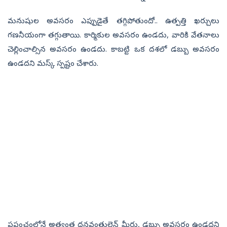
మనుషుల అవసరం ఎప్పుడైతే తగ్గిపోతుందో.. ఉత్పత్తి ఖర్చులు
గణనీయంగా తగ్గుతాయి. కార్మికుల అవసరం ఉండదు, వారికి వేతనాలు
చెల్లించాల్సిన అవసరం ఉండదు. కాబట్టి ఒక దశలో డబ్బు అవసరం
ఉండదని మస్క్ స్పష్టం చేశారు.
ప్రపంచంలోనే అత్యంత ధనవంతులైన్ మీరు, డబ్బు అవసరం ఉండదని