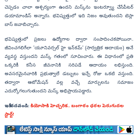
చెప్పడం చాలా ఆశ్చర్యంగా ఉందని మస్క్‌ను ఇంటర్వ్యూ చేసే పీటర్
డయామాండిస్‌ అన్నారు. భవిష్యత్తులో ఇది నిజం అవుతుందని టెస్లా
బాస్ జవాబిచ్చారు.
భవిష్యత్తులో ప్రజలు ఉద్యోగాల ద్వారా సంపాదించకపోయినా..
జీవించగలిగేలా 'యూనివర్సల్ హై ఇన్‌కమ్' (సార్వత్రిక ఆదాయం) అనే
వ్యవస్థ వస్తుందని మస్క్ గతంలో సూచించారు. ఈ విధానంలో ప్రతి
ఒక్కరికీ కనీస జీవనానికి సరిపడే ఆదాయం లభిస్తుంది.
అవసరమైనవారికి ప్రభుత్వాలే డబ్బులు ఇచ్చే రోజు ఒకటి వస్తుంది.
తద్వారా ఆటోమేషన్ వల్ల వచ్చే మార్పులను సమాజం
ఎదుర్కోగలుగుతుందని మస్క్ అభిప్రాయపడ్డారు.
ఇదీ చదవండి:
కియోసాకి హెచ్చరిక.. బంగారం ధరల పెరుగుదల
స్టార్ట్!