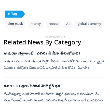
# Tag
elon musk
money
robots
AI
global economy
Advertisement
Related News By Category
అమెరికా వెళ్లాలంటే.. ఎవరు ఏ వీసా తీసుకోవాలి?
అమెరికాకు వెళ్లాలనుకునేవారికి సరైన వీసాను ఎంచుకోవడం చాలా ముఖ్యమైన
విషయం. ఉద్యోగం చేయడానికి, వ్యాపార పనుల కోసం, వివాహం
చేసుకోవడానికి, తాత్కాలికంగా ఉండడానికి లేదా ప్రదర్శనలు ఇవ్వడానికి
వెళ్లేవారికి వేర్...
రూ.1.50 లక్షలు పెరిగిన మెజెస్టర్ ధర!
జేఎస్‌డబ్ల్యూ ఎంజీ మోటార్ ఇండియా.. మెజెస్టర్ ధరలను సవరించింది. మే
నెలలో లాంచ్ అయిన ఈ కారు ధరలను కంపెనీ పెంచడం ఇదే మొదటిసారి.
ఈ పెంపు సావీ 2డబ్ల్యుడీ వేరియంట్‌లకు (ఆరు-సీటర్, ఏడు-సీటర్