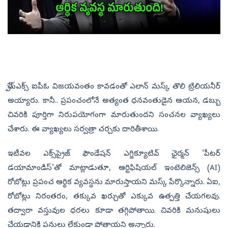
స్పేస్‌ఎక్స్ ఐపీఓ విజయవంతం కావడంతో ఎలాన్ మస్క్ తొలి ట్రిలియనీర్
అయ్యారు. కానీ.. ప్రపంచంలోనే అత్యంత ధనవంతుడైన ఆయన, డబ్బు
చివరికి పూర్తిగా నిరుపయోగంగా మారుతుందని సంచనల వ్యాఖ్యలు
చేశారు. ఈ వ్యాఖ్యలు సర్వత్రా చర్చకు దారితీశాయి.
ఇటీవల ఎక్స్‌ప్రైజ్ ఫౌండేషన్ ఎగ్జిక్యూటివ్ ఛైర్మన్ 'పీటర్
డయామాండిస్‌'తో మాట్లాడుతూ, ఆర్టిఫిషియల్ ఇంటెలిజెన్స్ (AI)
రోబోట్లు ప్రపంచ ఆర్థిక వ్యవస్థను మారుస్తాయని మస్క్ పేర్కొన్నారు. ఏఐ,
రోబోట్లు నిరంతరం, తక్కువ ఖర్చుతో ఎక్కువ ఉత్పత్తి చేయగలవు.
తద్వారా వస్తువుల ధరలు కూడా తగ్గిపోతాయి. చివరికి మనుషులు
చేయడానికి పనులు లేకుండా పోతాయని అన్నారు.