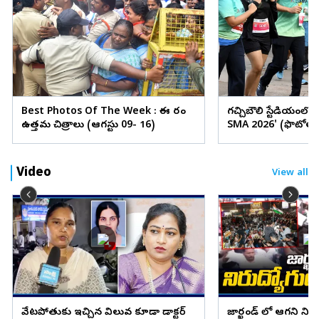
Best Photos Of The Week : ఈ వారం
గచ్చిబౌలి స్టేడియంలో
ఉత్తమ చిత్రాలు (ఆగస్టు 09- 16)
SMA 2026' (ఫొటోలు
Video
View all
వేటపోతుకు ఇచ్చిన విలువ కూడా డాక్టర్
జార్ఖండ్ లో ఆగని ని