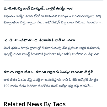
కాన్ఫిగరేషన్‌లకు...
మారుతున్న జాబ్ మార్కెట్.. వాళ్లకే ఉద్యోగాలు!
ప్రస్తుతం ఉద్యోగ మార్కెట్‌లో ఊహకందని మార్పులు జరుగుతున్నాయి. కొత్త
టెక్నాలజీలు వస్తున్నాయి. ఏఐ.. ఆటోమేషన్ వల్ల చాలా పనులు సులభంగా
మారుతున్నాయి. కాబట్టి.. భవిష్యత్తులో ఉద్యోగం పొందడానికి కేవలం
అనుభవం మ...
‘వెండి’ మండిపోతుంది: కియోసాకి భారీ అంచనా
వెండి ధరలు రికార్డు స్థాయిల్లో కొనసాగుతున్న వేళ ప్రముఖ ఆర్థిక రచయిత,
ఇన్వెస్ట్‌ గురూ రాబర్ట్‌ కియోసాకి (Robert Kiyosaki) మరోసారి వెండిపై తన
అంచనాను వెల్లడించారు. ‘రిచ్ డాడ్ పూర్ డాడ్’ పుస్తకంతో ప్రపంచ...
రూ.25 లక్షల జీతం.. రూ.50 లక్షలకు పెంపు! అయినా టెన్షన్..
భారీ జీతం పెంపు వస్తే ఎవరైనా ఆనందిస్తారు. కానీ ఓ టెక్ ఉద్యోగికి మాత్రం
100 శాతం జీతం పెరిగినా సంతోషం కంటే ఉద్యోగ భద్రతపై భయమే
ఎక్కువైంది. ప్రస్తుతం సోషల్ మీడియాలో వైరల్ అవుతున్న ఓ ‘ఎక్స్‌’ పోస్టు
ప్రక...
Related News By Tags