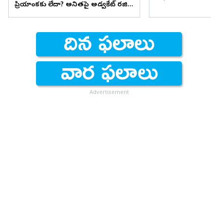
ప్రియాంకకు లేదా? అనితపై అడ్వకేట్ రజిని
ఫైర్
Advertisement