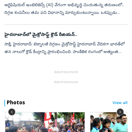
ఆర్టిఫిషియల్ ఇంటెలిజెన్స్ (AI) వేగంగా అభివృద్ధి చెందుతున్న తరుణంలో..
దిగ్గజ కంపెనీలు తమ పని విధానాన్ని మార్చుకుంటున్నాయి. ఒకప్పుడు
ఉద్యోగులకు సహాయపడే టెక్నాలజీగా ఉన్న ఏఐ.. ఇప్పుడు కొన్ని ఉద్యోగాలనే
భర...
హైదరాబాద్‌లో మైక్రోసాఫ్ట్‌ క్లౌడ్‌ రీజియన్‌..
సాక్షి, హైదరాబాద్‌: టెక్నాలజీ దిగ్గజం మైక్రోసాఫ్ట్‌ హైదరాబాద్‌ వేదికగా భారత్‌లో
తన నాలుగో క్లౌడ్‌ కేంద్రాన్ని ప్రారంభించింది. సాంకేతిక రంగంలో అత్యంత
ప్రాధాన్యంగల ఈ ప్రాజెక్టు దేశంలోనే అత్యంత భారీ డేటా...
Advertisement
Advertisement
Photos
View all