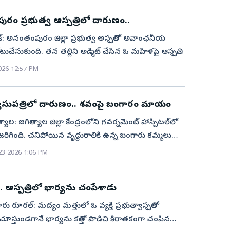
లగాలను మోహరించి భద్రతను కట్టుదిట్టం చేశారు.
ం ప్రభుత్వ ఆస్పత్రిలో దారుణం..
ేశ్‌: అనంతంపురం జిల్లా ప్రభుత్వ అస్పత్రిలో అవాంఛనీయ
ేసుకుంది. తన తల్లిని అడ్మిట్‌ చేసిన ఓ మహిళపై ఆస్పత్రి
ర్కషంగా ప్రవర్తించింది. తల్లి వీల్‌ఛైర్‌కోసం సదరు మహిళ
 2026 12:57 PM
ిబ్బంది వద్ద సెల్‌ఫోన్‌ తాకట్టు పెట్టాల్సిన వాతావరణం నెలకొంది.
నిలదీసిన బంధువుల వద్దనుంచి కూడా సెల్‌ఫోన్‌
వాసుపత్రిలో దారుణం.. శవంపై బంగారం మాయం
నట్లుగా మహిళ బంధువులు తెలిపారు. అంతేకాకుండా
నుండి డబ్బులు వసూలు చేసినట్టుగా బాధితులు వాపోయారు.
ిత్యాల: జగిత్యాల జిల్లా కేంద్రంలోని గవర్నమెంట్ హాస్పిటల్‌లో
రిగింది. చనిపోయిన వృద్ధురాలికి ఉన్న బంగారు కమ్మలు
ాయి. కొడిమ్యాల మండలం నాచుపల్లికి చెందిన
23 2026 1:06 PM
లు అనారోగ్యంతో బాధపడుతోంది. దీంతో ఆమెను బంధువులు..
చేర్చారు.చికిత్స పొందుతూ ఇవాళ ఉదయం వృద్ధురాలు
.. ఆస్పత్రిలో భార్యను చంపేశాడు
 చెందింది. వృద్ధురాలి మృతదేహాన్ని ఇంటికి తీసుకెళ్లిన
్మలు కనిపించలేదు. ఆసుపత్రి సిబ్బందిపై వృద్ధురాలి
 రూరల్‌: మద్యం మత్తులో ఓ వ్యక్తి ప్రభుత్వాస్పత్రిలో
అనుమానం వ్యక్తం చేస్తున్నారు. సిబ్బందే తీసేశారంటూ
స్తుండగానే భార్యను కత్తితో పొడిచి కిరాతకంగా చంపిన
్యులు ఆరోపిస్తున్నారు. ఆసుపత్రి వద్ద బంధువులు