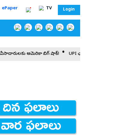
ePaper
TV
Login
అమెరికా బిగ్ షాక్!
UPI ఛార్జీలపై కేంద్రం కీలక ప్రకటన!
బిగ్ అలర్ట
‌
సా?