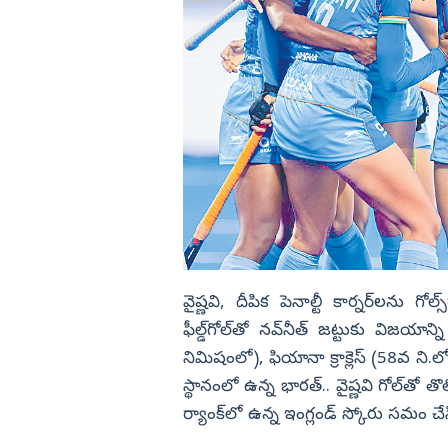
వైష్ణవి, దీపిక పెనాల్టీ కార్నర్‌లన
ఫీల్డ్‌గోల్‌తో నవ్‌నీత్‌ జట్టుకు విజయా
నిమిషంలో), ఫియానా క్రాక్లెస్‌ (58వ ని.లో) 
స్థానంలో ఉన్న భారత్‌.. వైష్ణవి గోల్‌తో త
ర్యాంక్‌లో ఉన్న ఇంగ్లండ్‌ స్కోరు సమం చే