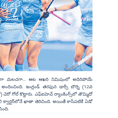
ు గోల్స్‌గా మలచగా... ఆట ఆఖరి నిమిషంలో అదిరిపోయే
న్ని అందించింది. ఇంగ్లండ్‌ తరఫున డార్సీ బౌర్నె (12వ
చెరో గోల్‌ కొట్టారు. ఎఫ్‌ఐహెచ్‌ ర్యాంకింగ్స్‌లో తొమ్మిదో
ొలి క్వార్టర్‌లోనే ఖాతా తెరిచింది. అయితే కాసేపటికే ఏడో
సింది.