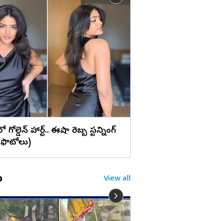
లు
వైట్ డ్రెస్‌లో ప్రగ్యా జైస్వ
మ్యాజిక్... (ఫొటోలు)
రెస్‌లో గోల్డెన్ హార్ట్.. ఈషా రెబ్బ స్టన్నింగ్
!(ఫొటోలు)
o
View all
రామాయణ కాస్ట్యూమ్ పై క