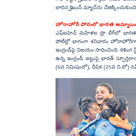
బాదిన స్పెయిన్‌ మ్యాచ్‌ను చేజిక్కించుక
హోరాహోరీ పోరులో భారత అమ్మా
ఎఫ్‌ఐహెచ్‌ మహిళల ప్రొ లీగ్‌లో భ
పోటీల్లో భాగంగా శనివారం హోరాహోరీగా
ఇంగ్లండ్‌పై విజయం సాధించింది. కళింగ 
ఉన్న ఇంగ్లండ్‌ జట్టుపై భారత్‌ స్ఫూర్త
(6వ నిమిషంలో), దీపిక (25వ ని.లో) నవ్‌న