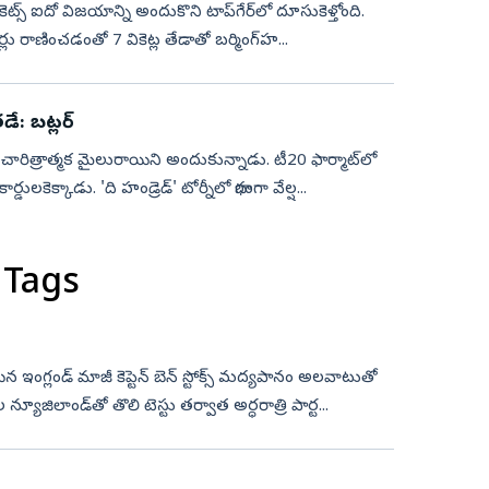
కెట్స్ ఐదో విజ‌యాన్ని అందుకొని టాప్‌గేర్‌లో దూసుకెళ్తోంది.
‌ర్లు రాణించ‌డంతో 7 వికెట్ల తేడాతో బ‌ర్మింగ్‌హ...
డే: బట్లర్‌
ట్లర్ చారిత్రాత్మక మైలురాయిని అందుకున్నాడు. టీ20 ఫార్మాట్‌లో
ులకెక్కాడు. 'ది హండ్రెడ్' టోర్నీలో భాగంగా వేల్ష...
 Tags
న ఇంగ్లండ్‌ మాజీ కెప్టెన్‌ బెన్‌ స్టోక్స్‌ మద్యపానం అలవాటుతో
యూజిలాండ్‌తో తొలి టెస్టు తర్వాత అర్ధరాత్రి పార్ట...