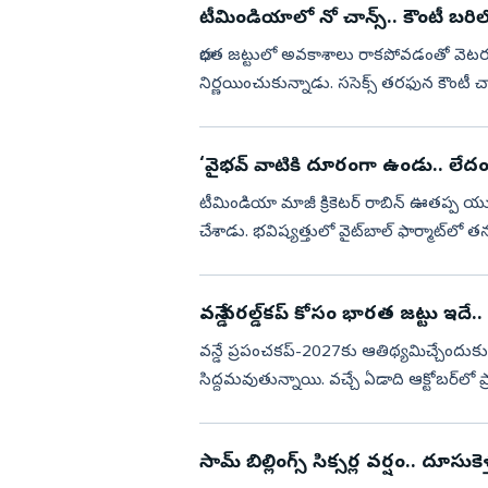
టీమిండియాలో నో చాన్స్‌.. కౌంటీ బరిలో స
భారత జట్టులో అవకాశాలు రాకపోవడంతో వెట‌ర‌న్ క్ర
నిర్ణ‌యించుకున్నాడు. స‌సెక్స్ త‌ర‌ఫున కౌంటీ
చివర...
‘వైభ‌వ్ వాటికి దూరంగా ఉండు.. లేదంటే
టీమిండియా మాజీ క్రికెట‌ర్ రాబిన్ ఊత‌ప్ప యు
చేశాడు. భ‌విష్య‌త్తులో వైట్‌బాల్ ఫార్మాట్‌లో త
వన్డే వరల్డ్‌కప్‌ కోసం భారత జట్టు ఇదే.. 
వన్డే ప్రపంచకప్‌-2027కు ఆతిథ్యమిచ్చేందుకు 
సిద్దమవుతున్నాయి. వచ్చే ఏడాది ఆక్టోబర్‌లో 
ఐసీసీ ఖా...
సామ్‌ బిల్లింగ్స్ సిక్స‌ర్ల వ‌ర్షం.. దూసుకెళ్త