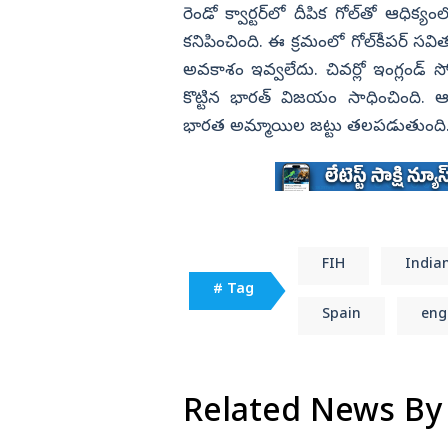
రెండో క్వార్టర్‌లో దీపిక గోల్‌తో ఆధిక్య
కనిపించింది. ఈ క్రమంలో గోల్‌కీపర్‌ సవిత 
అవకాశం ఇవ్వలేదు. చివర్లో ఇంగ్లండ్‌ 
కొట్టిన భారత్‌ విజయం సాధించింది. ఆ
భారత అమ్మాయిల జట్టు తలపడుతుంద
FIH
India
# Tag
Spain
eng
Related News By