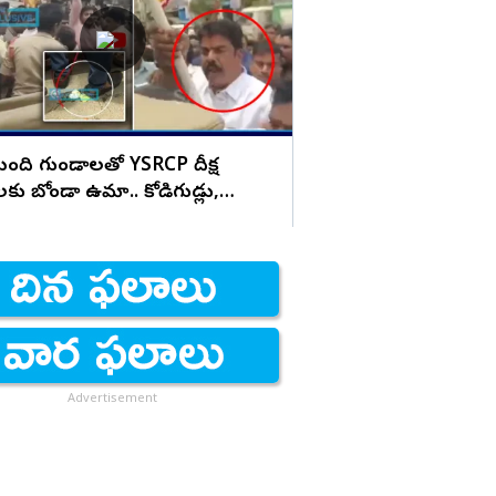
సినిమా చూసి మాట్లా
డిజైనర్స్ ఫైర్
ంది గుండాలతో YSRCP దీక్ష
లకు బోండా ఉమా.. కోడిగుడ్లు,
ాలతో దాడి!
Advertisement