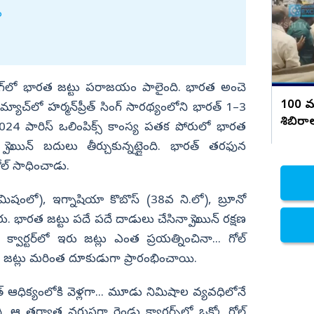
వ్యూహం?
ం
నిజామాబాద్
్యం
కామారెడ్డి
ి
రంగారెడ్డి
 లీగ్‌లో భారత జట్టు పరాజయం పాలైంది. భారత అంచె
వికారాబాద్
100 మ
యాచ్‌లో హర్మన్‌ప్రీత్‌ సింగ్‌ సారథ్యంలోని భారత్‌ 1–3
వరంగల్
శిబిరా
ి. 2024 పారిస్‌ ఒలింపిక్స్‌ కాంస్య పతక పోరులో భారత
టమాట
హన్మకొండ
ెయిన్‌ బదులు తీర్చుకున్నట్లైంది. భారత్‌ తరఫున
జనగాం
ోల్‌ సాధించాడు.
జయశంకర్
నిమిషంలో), ఇగ్నాషియా కొబొస్‌ (38వ ని.లో), బ్రూనో
మహబూబాబాద్
. భారత జట్టు పదే పదే దాడులు చేసినా స్పెయిన్‌ రక్షణ
ములుగు
క్వార్టర్‌లో ఇరు జట్లు ఎంత ప్రయత్నించినా... గోల్‌
రు జట్లు మరింత దూకుడుగా ప్రారంభించాయి.
రత్‌ ఆధిక్యంలోకి వెళ్లగా... మూడు నిమిషాల వ్యవధిలోనే
ది. ఆ తర్వాత వరుసగా రెండు క్వార్టర్స్‌లో ఒక్కో గోల్‌