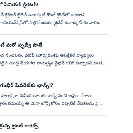
ీనియ‌ర్ క్రికెట‌ర్‌!
ికెట‌ర్ జైదేవ్ ఉనాద్క‌ట్ కౌంటీ క్రికెట్‌లో ఆడాల‌ని
 చాంపియ‌న్‌షిప్‌లో పాల్గొనేందుకు జైదేవ్ ఉనాద్క‌ట్ ఈ వారం
 మ‌రో పృథ్వీ షానే!’
వ సంచ‌ల‌నం వైభ‌వ్ సూర్య‌వంశీపై ఆస‌క్తిక‌ర వ్యాఖ్య‌లు
‌న‌దైన ముద్ర వేయ‌గ‌ల సామ‌ర్థ్యం వైభ‌వ్ క‌లిగి ఉన్నాడ‌ని ఊత‌...
గంభీర్‌ ఫేవరేట్‌కు ఛాన్స్‌!?
సౌతాఫ్రికా, నమీబియా, జింబాబ్వే వంటి ఆఫ్రికా దేశాలు
ప్రారంభ‌మ‌య్యే ఈ మెగా టోర్నీ కోసం ఇప్పటికే వేదికలను సైతం
ున్న ట్రెంట్‌ రాకెట్స్‌