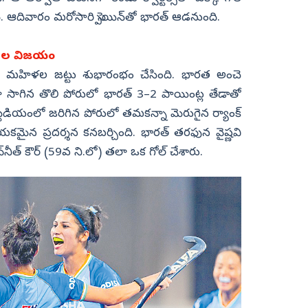
ుంది. ఆదివారం మరోసారి స్పెయిన్‌తో భారత్‌ ఆడనుంది.
యిల విజయం
ారత మహిళల జట్టు శుభారంభం చేసింది. భారత అంచె
 సాగిన తొలి పోరులో భారత్‌ 3–2 పాయింట్ల తేడాతో
స్టేడియంలో జరిగిన పోరులో తమకన్నా మెరుగైన ర్యాంక్‌
ిదాయకమైన ప్రదర్శన కనబర్చింది. భారత్‌ తరఫున వైష్ణవి
ీత్‌ కౌర్‌ (59వ ని.లో) తలా ఒక గోల్‌ చేశారు.