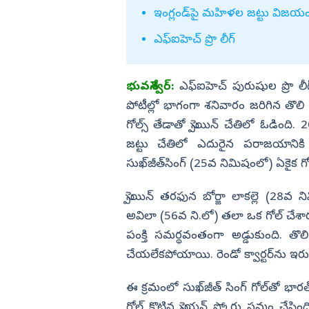
డి!
దౌర్జన్యం
ఇంగ్లండ్‌పై మహిళల జట్టు విజయ
విజయనగరం
ఎఫ్‌ఐహెచ్‌ ప్రొ లీగ్‌
పార్వతీపురం మన
పశ్చిమ గోదావర
భువనేశ్వర్‌:
ఎఫ్‌ఐహెచ్‌ పురుషుల ప్రొ
ఏలూరు
పోటీల్లో భాగంగా శనివారం జరిగిన తొలి మ్
వైఎస్సార్
గోల్స్‌ తేడాతో స్పెయిన్‌ చేతిలో ఓడింద
అన్నమయ్య
జట్టు చేతిలో ఎదురైన పరాజయానికి స్ప
సుఖ్‌జీత్‌సింగ్‌ (25వ నిమిషంలో) ఏకైక గ
స్పెయిన్‌ తరఫున బోర్జా లాకల్లె (28వ 
అవిలా (56వ ని.లో) తలా ఒక గోల్‌ చేశారు
పంక్తి సమర్థవంతంగా అడ్డుకుంది. తొలి 
చేయలేకపోయాయి. రెండో క్వార్టర్‌ను ఇ
ఈ క్రమంలో సుఖ్‌జీత్‌ సింగ్‌ గోల్‌తో భా
గోల్‌ కొట్టిన స్పెయన్‌ స్కోరు సమం చేసిం