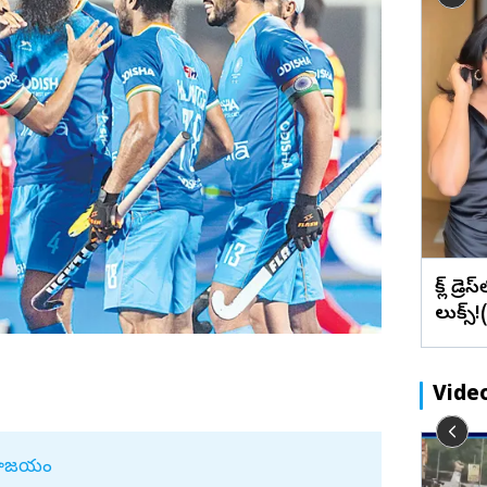
బేడ్కర్‌ కోనసీమ
రాజన్న
ఫొటోలు
మేటి చిత్రా
ఉప్పెనలా తరలొచ్చిన జనం.. జగన్‌పై
ఖమ్మం
వీడియోలు
వెబ్ స్టోరీస్
లు)
చెక్కుచెదరని అభిమానం (ఫొటోలు)
భద్రాద్రి
మహబూబ్‌నగర్
జోగులాంబ
నాగర్ కర్నూల్
నారాయణపేట
వనపర్తి
బ్లాక్ డ్
మెదక్
లుక్స్
ములు నెల్లూరు
సంగారెడ్డి
సిద్దిపేట
Vide
నల్గొండ
సూర్యాపేట
డా ఉమా
30 మంది రెబల్స్ భేటీ.. డీకేకు చెక్ పెట్టే
 పరాజయం
రామరాజు
యాదాద్రి