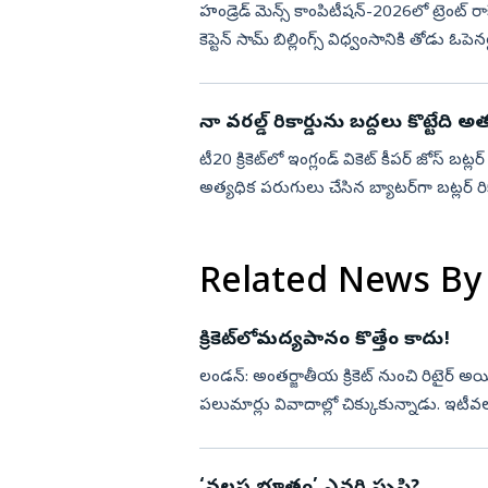
హండ్రెడ్ మెన్స్ కాంపిటీష‌న్‌-2026లో ట్రెంట్ రా
కెప్టెన్‌ సామ్ బిల్లింగ్స్ విధ్వంసానికి తోడు ఓపెన
నా వరల్డ్‌ రికార్డును బద్దలు కొట్టేది అత
టీ20 క్రికెట్‌లో ఇంగ్లండ్ వికెట్ కీపర్ జోస్ బ
అత్యధిక పరుగులు చేసిన బ్యాటర్‌గా బట్లర్ రికార్డ
Related News By
క్రికెట్‌లోమద్యపానం కొత్తేం కాదు!
లండన్‌: అంతర్జాతీయ క్రికెట్‌ నుంచి రిటైర్‌ అయి
పలుమార్లు వివాదాల్లో చిక్కుకున్నాడు. ఇటీవల న్