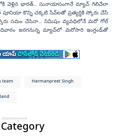
ంలోకి వెళ్లిన భారత్‌... సునాయాసంగానే మ్యాచ్‌ గెలిచేలా
పూనియా కొన్ని చక్కటి సేవ్‌లతో ప్రత్యర్థికి స్కోరు చేసే
స్కోరు సమం చేసినా... నిమిషం వ్యవధిలోనే మరో గోల్‌
దివారం జరగనున్న మ్యాచ్‌లో మరోసారి ఇంగ్లండ్‌తో
ి.
n team
Harmanpreet Singh
land
Advertisement
 Category