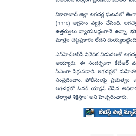
బీఆర్‌ఎస్‌ వర్కింగ్‌ ప్రెసిడెంట్‌ కేటీఆర్‌ 
మోసం చేసిన లోకేష్
షూస్ వేసుకొని వెంకన్న విగ్రహం తీస
కేంద్ర మంత్రి పెమ్మసాని
విజయనగరం
వికారాబాద్‌ జిల్లా లగచర్ల ఘటనలో తె
పార్వతీపురం మన
(nhrc) ఆగ్రహం వ్యక్తం చేసింది. లగచ
పశ్చిమ గోదావర
ఉత్తర్వులు న్యాయబద్ధంగానే ఉన్నా
మాత్రం చట్టప్రకారం లేదని దుయ్యబట్టింద
ఏలూరు
వైఎస్సార్
ఎన్‌హెచ్‌ఆర్‌సీ నివేదిక విడుదలతో లగచర
అన్నమయ్య
అ‍య్యారు. ఈ సందర్భంగా కేటీఆర్‌ మాట్
సీఎంగా సిగ్గుపడాలి. లగచర్లలో మహిళలప
సంప్రదించాం. పోలీసులపై ప్రభుత్వం చర
లగచర్లలో ఓవర్‌ యాక్షన్‌ చేసిన అధి
తర్వాత శిక్షిస్తాం’ అని హెచ్చరించారు.