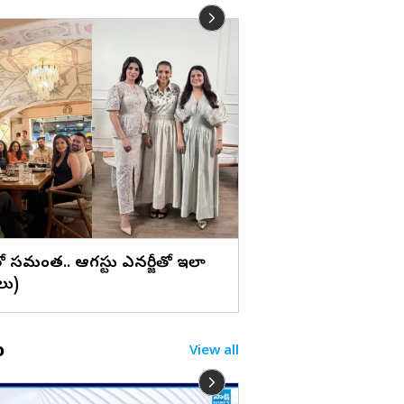
లు
వేశ్య పాత్రలో అదరగొట్టి
ఈ బ్యూటీ బ్యాగ్‌గ్రౌండ్
ెన్సీతో సమంత.. ఆగస్టు ఎనర్జీతో ఇలా
లు)
o
View all