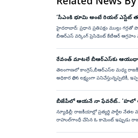
Related News By
‘సీఎంకి భూమి అంటే రియల్‌ ఎస్టేట్‌ 
హైదరాబాద్‌: ప్రధాన ప్రతిపక్షం ముల్లు గర్రతో పొడిస్తే తప్ప ప్రభుత్వం బాద్యతలు నిర్వహించడం లేదని
బీఆర్‌ఎస్‌ వర్కింగ్‌ ప్రెసిడెంట్‌ కేటీఆర్‌ ఆగ్ర
రేవంత్‌ మాటలే బీఆర్‌ఎస్‌కు ఆయుధ
తెలంగాణలో కాంగ్రెస్,బీఆర్ఎస్‌ల మధ్య రాజ
అధికార సాధన లక్ష్యంగా పనిచేస్తున్నప్పటికీ, ఇప్పటివరకైతే ఆ స్థాయిలో ప
లేదు. ముఖ్...
బీజేపీలో ఆయనే నా ఫేవరేట్‌.. ‘హలో
న్యూఢిల్లీ: రాజకీయాల్లో ప్రత్యర్థి పార్టీల న
రాహుల్‌గాంధీ చేసిన ఓ కామెంట్‌ ఇప్పుడు రాజక
ఇష్టమైన...