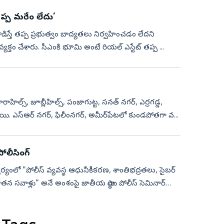
తప్ప మరేం లేదు’
హం వ్యక్తం చేశారు. సీఎంకి భూమి అంటే రియల్‌ ఎస్టేట్‌ తప్ప ...
హిల్స్‌, జూబ్లీహిల్స్‌, పంజాగుట్ట, సనత్‌ నగర్‌, ఎర్రగడ్డ,
యి. ఎస్‌ఆర్‌ నగర్‌, ఫిలీంనగర్‌, అమీర్‌పేటలో కుండపోతగా వ...
లీసింగ్‌
వర్యంలో "పోలీస్ వ్యవస్థ ఆధునీకీకరణ, శాంతిభద్రతలు, సైబర్
తన సవాళ్లు" అనే అంశంపై జాతీయ స్థాయి పోలీస్ సెమినార్