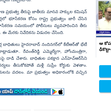
విమర్శలు గుప్పించారు.
ుకున్న
దిశా చట్టాన్ని పేరు మార్చి అయినా చట్టాన్ని
అమలు చెయ్.. అనితకు వరుదు కళ్యాణి
నిజామాబాద్
లంగాణ ప్రభుత్వ తీరుపై జాతీయ మానవ హక్కుల కమిషన్
సూచన
్యం
కామారెడ్డి
ర్లలో భూసేకరణ కోసం రాష్ట్ర ప్రభుత్వం జారీ చేసిన
ి
రంగారెడ్డి
, భూసేకరణ సమయంలో పోలీసులు వ్యవహరించిన తీరు
ి. ఈ మేరకు నివేదికను విడుదల చేసింది.
వికారాబాద్
వరంగల్
ఆ కోప
్ల బాధితులు హైదరాబాద్‌ నందినగర్‌లో కేటీఆర్‌తో భేటీ
ఢీకొట్ట
హన్మకొండ
లాడుతూ.. రేవంత్‌రెడ్డి ఎమ్మెల్యేగా, హోంమంత్రిగా,
జనగాం
ై దాడి చేశారు. బాధితుల పకక్షాన ఎన్‌హెచ్‌ఆర్‌సీని
్యలు తీసుకోకపోతే మళ్లీ సుప్రీం కోర్టుకు వెళతాం.
జయశంకర్
కారులను వదలం. మా ప్రభుత్వం అధికారంలోకి వచ్చిన
మహబూబాబాద్
ములుగు