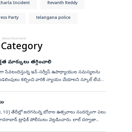
harla Incident
Revanth Reddy
ess Party
telangana police
Advertisement
 Category
హత మార్కులు తగ్గించాలి
్దాలుగా సేవలందిస్తున్న ఇన్-సర్వీస్ ఉపాధ్యాయుల సమస్యలను
డలింపులు కల్పించి వారికి న్యాయం చేయాలని స్కూల్ టీచర్స్
లు
్‌ 9, 10) తేదీల్లో జరగనున్న బోనాల ఉత్సవాలు సందర్భంగా పలు
ు హైదరాబాద్ ట్రాఫిక్ పోలీసులు వెల్లడించారు. లాల్ దర్వాజా...