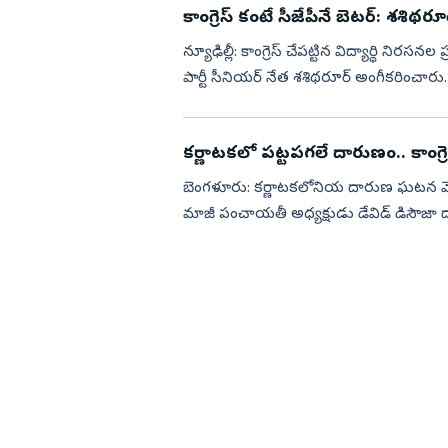
కాంగ్రెస్ కంటే సీజేపీనే బెటర్‌: శశి
న్యూఢిల్లీ: కాంగ్రెస్ చేపట్టిన విద్యార్థి నిర
పార్టీ సీనియర్ నేత శశిథరూర్ అంగీకరించార
యున...
కర్ణాటకలో పట్టపగలే దారుణం.. కాంగ్ర
బెంగళూరు: కర్ణాటకలోనియ దారుణ ఘటన వెలుగు చూ
మాజీ పంచాయతీ అధ్యక్షుడు డేవిడ్‌ డిసౌజా 
దుండగులు ఆయనపై కా...