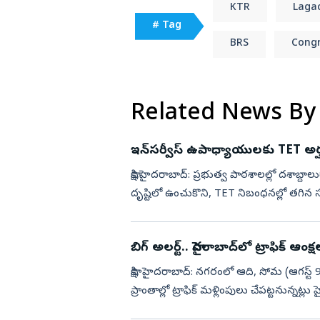
KTR
Lagac
# Tag
BRS
Congr
Related News By
ఇన్‌సర్వీస్‌ ఉపాధ్యాయులకు TET అర్
సాక్షి,హైదరాబాద్: ప్రభుత్వ పాఠశాలల్లో దశాబ
దృష్టిలో ఉంచుకొని, TET నిబంధనల్లో తగిన స
ఫెడరేషన్...
బిగ్ అలర్ట్.. హైదరాబాద్‌లో ట్రాఫిక్‌ ఆంక్ష
సాక్షి, హైదరాబాద్: నగరంలో ఆది, సోమ (ఆగస్ట
ప్రాంతాల్లో ట్రాఫిక్ మళ్లింపులు చేపట్టనున్నట్ల