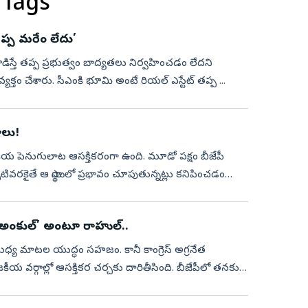
 Tags
తప్ప మరేం లేదు’
హం వ్యక్తం చేశారు. సీఎంకి భూమి అంటే రియల్‌ ఎస్టేట్‌ తప్ప ...
ాలు!
కీయ పెనుగులాట ఆసక్తికరంగా ఉంది. మూడో పక్షం బీజేపీ
్రభావం చూపుతున్నట్లు కనిపించడం
 అంకుల్‌’ అంటూ రాహుల్‌..
ేతల మధ్య మాటల యుద్ధం సహజం. కానీ కాంగ్రెస్‌ అగ్రనేత
ీయ వర్గాల్లో ఆసక్తికర చర్చకు దారితీసింది. బీజేపీలో తనకు