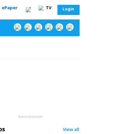
ePaper
TV
Login
‌
Advertisement
సా?
os
View all