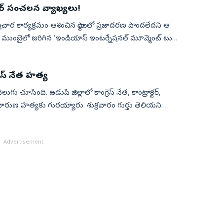
థరూర్ సంచలన వ్యాఖ్యలు!
సనల ప్రచార కార్యక్రమం ఆశించిన స్థాయిలో ప్రజాదరణ పొందలేదని ఆ
ు. ముంబైలో జరిగిన ‘ఇండియాస్ ఇంటర్నేషనల్ మూవ్మెంట్ టు
ెస్‌ నేత హత్య
సింది. ఉడుపి జిల్లాలో కాంగ్రెస్‌ నేత, కాంట్రాక్టర్‌,
దారుణ హత్యకు గురయ్యారు. శుక్రవారం గుర్తు తెలియని
Advertisement