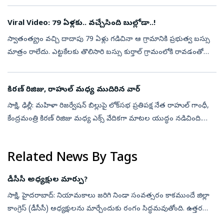
Viral Video: 79 ఏళ్లకు.. వచ్చేసింది బుల్లోడా..!
స్వాతంత్య్రం వచ్చి దాదాపు 79 ఏళ్లు గడిచినా ఆ గ్రామానికి ప్రభుత్వ బస్సు
మాత్రం రాలేదు. ఎట్టకేలకు తొలిసారి బస్సు కుర్తాల్‌ గ్రామంలోకి రావడంతో
అక్కడి ప్రజల ఆనందానికి అవధుల్లేకుండా పోయాయి. పూల వర్షం కురిప...
కిరణ్‌ రిజిజు, రాహుల్‌ మధ్య ముదిరిన వార్‌
సాక్షి, ఢిల్లీ: మహిళా రిజర్వేషన్ బిల్లుపై లోక్‌సభ ప్రతిపక్ష నేత రాహుల్‌ గాంధీ,
కేంద్రమంత్రి కిరణ్‌ రిజిజు మధ్య ఎక్స్ వేదికగా మాటల యుద్ధం నడిచింది.
మహిళా రిజర్వేషన్ బిల్లుకు మద్దతు ఇవ్వాలని ఆయన రాహుల్‌...
Related News By Tags
డీసీసీ అధ్యక్షుల మార్పు?
సాక్షి, హైదరాబాద్‌: నియామకాలు జరిగి నిండా సంవత్సరం కాకముందే జిల్లా
కాంగ్రెస్‌ (డీసీసీ) అధ్యక్షులను మార్చేందుకు రంగం సిద్ధమవుతోంది. ఉత్తర
తెలంగాణకు చెందిన నలుగురు డీసీసీ అధ్యక్షుల పనితీరు బాగాలేదని ఏఐస...