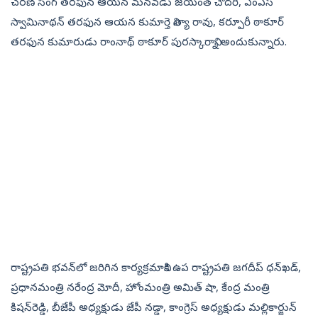
చరణ్‌ సింగ్‌ తరఫున ఆయన మనవడు జయంత్‌ చౌదరి, ఎంఎస్‌
స్వామినాథన్‌ తరఫున ఆయన కుమార్తె నిత్యా రావు, కర్పూరీ ఠాకూర్‌
తరఫున కుమారుడు రాంనాథ్‌ ఠాకూర్‌ పురస్కారాన్ని అందుకున్నారు.
రాష్ట్రపతి భవన్‌లో జరిగిన కార్యక్రమానికి ఉప రాష్ట్రపతి జగదీప్‌ ధన్‌ఖడ్,
ప్రధానమంత్రి నరేంద్ర మోదీ, హోంమంత్రి అమిత్‌ షా, కేంద్ర మంత్రి
కిషన్‌రెడ్డి, బీజేపీ అధ్యక్షుడు జేపీ నడ్డా, కాంగ్రెస్‌ అధ్యక్షుడు మల్లికార్జున్‌