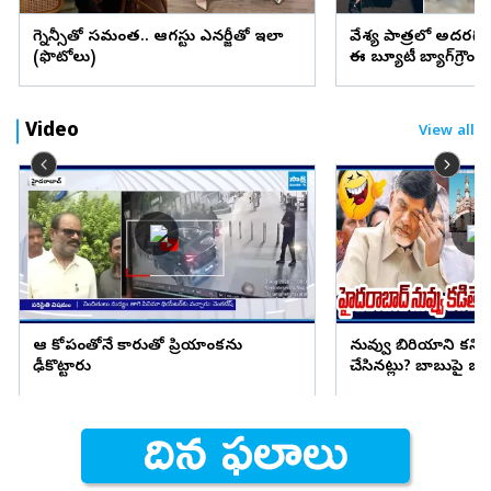
ప్రెగ్నెన్సీతో సమంత.. ఆగస్టు ఎనర్జీతో ఇలా
వేశ్య పాత్రలో అదరగొట్
(ఫొటోలు)
ఈ బ్యూటీ బ్యాగ్‌గ్రౌం
Video
View all
ఆ కోపంతోనే కారుతో ప్రియాంకను
నువ్వు బిరియాని కనిప
ఢీకొట్టారు
చేసినట్లు? బాబుపై బుగ్గన