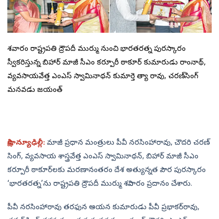
శనివారం రాష్ట్రపతి ద్రౌపదీ ముర్ము నుంచి భారతరత్న పురస్కారం
స్వీకరిస్తున్న బిహార్‌ మాజీ సీఎం కర్పూరీ ఠాకూర్‌ కుమారుడు రాంనాథ్,
వ్యవసాయవేత్త ఎంఎస్‌ స్వామినాథన్‌ కుమార్తె నిత్యా రావు, చరణ్‌సింగ్‌
మనవడు జయంత్‌
సాక్షి, న్యూఢిల్లీ:
మాజీ ప్రధాన మంత్రులు పీవీ నరసింహారావు, చౌదరి చరణ్‌
సింగ్, వ్యవసాయ శాస్త్రవేత్త ఎంఎస్‌ స్వామినాథన్, బిహార్‌ మాజీ సీఎం
కర్పూరీ ఠాకూర్‌లకు మరణానంతరం దేశ అత్యున్నత పౌర పురస్కారం
‘భారతరత్న’ను రాష్ట్రపతి ద్రౌపదీ ముర్ము శనివారం ప్రదానం చేశారు.
పీవీ నరసింహారావు తరఫున ఆయన కుమారుడు పీవీ ప్రభాకర్‌రావు,