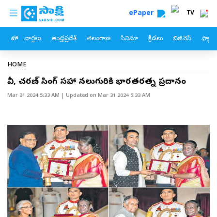
custom menu
Skip to main content
ePaper
TV
హోం
వార్తలు
ఆంధ్రప్రదేశ్
తెలంగాణ
సినిమా
క్రీడలు
బిజినెస్
ఫ్యామ
Breadcrumb
HOME
పీవీ, చరణ్‌ సింగ్‌ సహా నలుగురికి భారతరత్న ప్రదానం
Mar 31 2024 5:33 AM
| Updated on
Mar 31 2024 5:33 AM