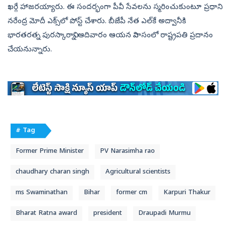
ఖర్గే హాజరయ్యారు. ఈ సందర్భంగా పీవీ సేవలను స్మరించుకుంటూ ప్రధాని
నరేంద్ర మోదీ ఎక్స్‌లో పోస్ట్‌ చేశారు. బీజేపీ నేత ఎల్‌కే అద్వానీకి
భారతరత్న పురస్కారాన్ని ఆదివారం ఆయన నివాసంలో రాష్ట్రపతి ప్రదానం
చేయనున్నారు.
# Tag
Former Prime Minister
PV Narasimha rao
chaudhary charan singh
Agricultural scientists
ms Swaminathan
Bihar
former cm
Karpuri Thakur
Bharat Ratna award
president
Draupadi Murmu