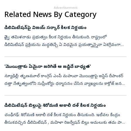
Advertisement
Related News By Category
డీలిమిటేషన్‌పై విజయ్‌ సర్కార్‌ కీలక నిర్ణయం
చెన్నై: తమిళనాడు ప్రభుత్వం కీలక నిర్ణయం తీసుకుంది. రాష్ట్రంలో
డీలిమిటేషన్ ప్రక్రియను మద్దతిచ్చే ఏ విధమైన ప్రయత్నాన్నైనా ఏకగ్రీవంగా
వ్యతిరేకించాలని నిర్ణయించింది. ఆ మేరకు సీఎం విజయ్ అధ్యక్షతన జరిగిన
అఖ...
'మొయిత్రాకు ఏమైనా జ‌రిగితే ఆ జ‌డ్జిదే బాధ్య‌త‌'
న్యూఢిల్లీ: తృణమూల్ కాంగ్రెస్ ఎంపీ మహువా మొయిత్రాపై జస్టిస్ దీపాంకర్
దత్తా నేతృత్వంలోని సుప్రీంకోర్టు ధర్మాసనం చేసిన వ్యాఖ్య‌ల‌ను కాక్రోజ్ జ‌న‌తా
పార్టీ ముఖ్య అధికార ప్ర‌తినిధి సౌర‌వ్ దాస్ త‌ప్పుబ‌ట్ట...
డీలిమిటేషన్‌ బిల్లుపై శిరోమణి అకాలీ దళ్‌ కీలక నిర్ణయం
చంఢీగఢ్: శిరోమణి అకాలీ దళ్‌ కీలక నిర్ణయం తీసుకుంది. ఇటీవల కేంద్రం
తీసుకవచ్చిన డీలిమిటేషన్ , మహిళా రిజర్వేషన్ బిల్లు అమలుకు తమ పార్టీ
మద్దతు ప్రకటించింది. ప్రధానమంత్రి నరేంద్ర మోదీతో, శిరోమణి అకాలీ దళ...