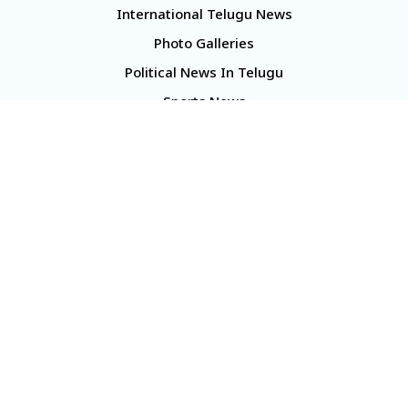
International Telugu News
Photo Galleries
Political News In Telugu
Sports News
TS Politics News
Telangana News
Telugu Movie Reviews
Company
About Us
Contact Us
Media Kit
Terms And Conditions