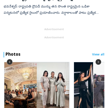
భవనేశ్వర్: రాష్ట్రపతి ద్రౌపదీ ముర్ము తన సొంత రాష్ట్రమైన ఒడిశా
పర్యటనలో ప్రత్యేక రైలులో ప్రయాణించారు. వర్షాకాలంతో పాటు ప్రత్యేక
వాతావరణ పరిస్థితుల దృష్ట్యా భువనేశ్వర్ నుండి బరంపురం వరకు
సుమారు 170 కి.మ...
Advertisement
Advertisement
Photos
View all