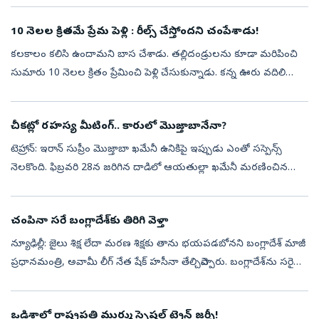
10 నెలల క్రితమే ప్రేమ పెళ్లి : రీల్స్‌ చేస్తోందని చంపేశాడు!
కలకాలం కలిసి ఉందామని బాస చేశాడు. తల్లిదండ్రులను కూడా మరిపించి
సుమారు 10 నెలల క్రితం ప్రేమించి పెళ్లి చేసుకున్నాడు. కన్న ఊరు వదిలి
బెంగళూరులో మకాం పెట్టాడు. అంతలోనే తననుపట్టించుకోవడంలేదనీ,
ఎక్కువ సమయం...
చీకట్లో రహస్య మీటింగ్.. కారులో మెుజ్తాబానేనా?
టెహ్రాన్‌: ఇరాన్‌ సుప్రీం మెుజ్తాబా ఖమేనీ ఉనికిపై ఇప్పుడు ఎంతో సస్పెన్స్‌
నెలకొంది. ఫిబ్రవరి 28న జరిగిన దాడిలో ఆయతుల్లా ఖమేనీ మరణించిన
అనంతరం ఇరాన్‌ సుప్రీంగా బాధ్యతలు స్వీకరించిన నాటి నుంచి నేటి
వరకూ...
చంపినా సరే బంగ్లాదేశ్‌కు తిరిగి వెళ్తా
న్యూఢిల్లీ: జైలు శిక్ష లేదా మరణ శిక్షకు తాను భయపడబోనని బంగ్లాదేశ్‌ మాజీ
ప్రధానమంత్రి, అవామీ లీగ్‌ నేత షేక్‌ హసీనా తేల్చిచెప్పారు. బంగ్లాదేశ్‌ను సరైన
మార్గంలో నడిపించడమే ధ్యేయంగా ఈ ఏడాది డిసెంబరులో స్వ...
ఒడిశాలో రాష్ట్రపతి ముర్ము స్పెషల్ ట్రైన్ జర్నీ!