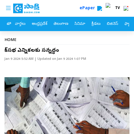
custom menu
Skip to main content
ePaper
TV
హోం
వార్తలు
ఆంధ్రప్రదేశ్
తెలంగాణ
సినిమా
క్రీడలు
బిజినెస్
ఫ్యామ
Breadcrumb
HOME
లోక్‌సభ ఎన్నికలకు సన్నద్ధం
Jan 9 2024 5:52 AM
| Updated on
Jan 9 2024 1:07 PM