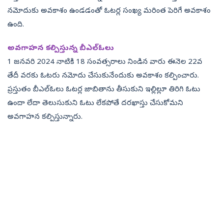
నమోదుకు అవకాశం ఉండడంతో ఓటర్ల సంఖ్య మరింత పెరిగే అవకాశం
ఉంది.
అవగాహన కల్పిస్తున్న బీఎల్‌ఓలు
1 జనవరి 2024 నాటికి 18 సంవత్సరాలు నిండిన వారు ఈనెల 22వ
తేదీ వరకు ఓటరు నమోదు చేసుకునేందుకు అవకాశం కల్పించారు.
ప్రస్తుతం బీఎల్‌ఓలు ఓటర్ల జాబితాను తీసుకుని ఇల్లిల్లూ తిరిగి ఓటు
ఉందా లేదా తెలుసుకుని ఓటు లేకపోతే దరఖాస్తు చేసుకోమని
అవగాహన కల్పిస్తున్నారు.