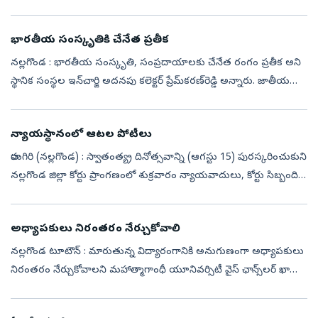
చేపట్టిన ‘బ్రాహ్మణ ఓటు బ్యాంక్’ వ్యూహం రాజకీయ దుమారం రేపుతోంది...
భారతీయ సంస్కృతికి చేనేత ప్రతీక
నల్లగొండ : భారతీయ సంస్కృతి, సంప్రదాయాలకు చేనేత రంగం ప్రతీక అని
స్థానిక సంస్థల ఇన్‌చార్జి అదనపు కలెక్టర్‌ ప్రేమ్‌కరణ్‌రెడ్డి అన్నారు. జాతీయ
చేనేత దినోత్సవాన్ని పురస్కరించుకుని శుక్రవారం చేనేత, జౌళి శాఖ...
న్యాయస్థానంలో ఆటల పోటీలు
రామగిరి (నల్లగొండ) : స్వాతంత్య్ర దినోత్సవాన్ని (ఆగస్టు 15) పురస్కరించుకుని
నల్లగొండ జిల్లా కోర్టు ప్రాంగణంలో శుక్రవారం న్యాయవాదులు, కోర్టు సిబ్బందికి
క్రీడా పోటీలు ఘనంగా నిర్వహించారు. జిల్లా ప్రధాన న్...
అధ్యాపకులు నిరంతరం నేర్చుకోవాలి
నల్లగొండ టూటౌన్‌ : మారుతున్న విద్యారంగానికి అనుగుణంగా అధ్యాపకులు
నిరంతరం నేర్చుకోవాలని మహాత్మాగాంధీ యూనివర్సిటీ వైస్‌ ఛాన్స్‌లర్‌ ఖాజా
అల్తాఫ్‌ హుస్సేన్‌ అన్నారు. మదన్‌ మోహన్‌ మాలవ్య టీచర్‌ ట్రైనింగ్‌...