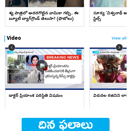
వేశ్య పాత్రలో అదరగొట్టిన వామికా గబ్బి.. ఈ
సూర్య ‘విశ్వనాథ్ అం
బ్యూటీ బ్యాగ్‌గ్రౌండ్‌ తెలుసా? (ఫొటోలు)
స్టిల్స్
Video
View all
డాక్టర్ ప్రియాంక పరిస్థితి విషమం
విడదల రజినిని లాక్కె