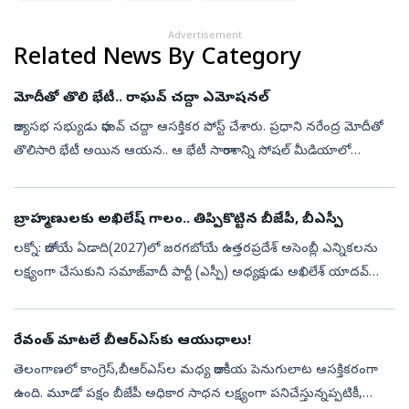
Advertisement
Related News By Category
మోదీతో తొలి భేటీ.. రాఘవ్‌ చద్దా ఎమోషనల్‌
రాజ్యసభ సభ్యుడు రాఘవ్‌ చద్దా ఆసక్తికర పోస్ట్‌ చేశారు. ప్రధాని నరేంద్ర మోదీతో
తొలిసారి భేటీ అయిన ఆయన.. ఆ భేటీ సారాంశాన్ని సోషల్‌ మీడియాలో
భావోద్వేగంగా ప్రదర్శించారు. ఈ సమావేశం తనకు ఎంతో విలువైన
అనుభూతి...
బ్రాహ్మణులకు అఖిలేష్‌ గాలం.. తిప్పికొట్టిన బీజేపీ, బీఎస్పీ
లక్నో: రాబోయే ఏడాది(2027)లో జరగబోయే ఉత్తరప్రదేశ్ అసెంబ్లీ ఎన్నికలను
లక్ష్యంగా చేసుకుని సమాజ్‌వాదీ పార్టీ (ఎస్పీ) అధ్యక్షుడు అఖిలేశ్ యాదవ్
చేపట్టిన ‘బ్రాహ్మణ ఓటు బ్యాంక్’ వ్యూహం రాజకీయ దుమారం రేపుతోంది...
రేవంత్‌ మాటలే బీఆర్‌ఎస్‌కు ఆయుధాలు!
తెలంగాణలో కాంగ్రెస్,బీఆర్ఎస్‌ల మధ్య రాజకీయ పెనుగులాట ఆసక్తికరంగా
ఉంది. మూడో పక్షం బీజేపీ అధికార సాధన లక్ష్యంగా పనిచేస్తున్నప్పటికీ,