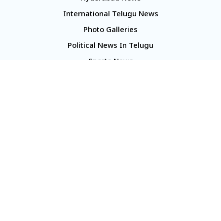
International Telugu News
Photo Galleries
Political News In Telugu
Sports News
TS Politics News
Telangana News
Telugu Movie Reviews
Company
About Us
Contact Us
Media Kit
Terms And Conditions