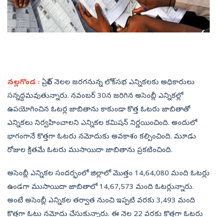
నల్లగొండ :
ఏప్రిల్‌ నెలల జరగనున్న లోక్‌సభ ఎన్నికలకు అధికారులు
సన్నద్ధమవుతున్నారు. నవంబర్‌ 30న జరిగిన అసెంబ్లీ ఎన్నికల్లో
ఉపయోగించిన ఓటర్ల జాబితాను కాకుండా కొత్త ఓటరు జాబితాతో
ఎన్నికలు నిర్వహించాలని ఎన్నికల కమిషన్‌ నిర్ణయించింది. అందులో
భాగంగానే కొత్తగా ఓటరు నమోదుకు అవకాశం కల్పించింది. మూడు
రోజుల క్రితమే ఓటరు ముసాయిదా జాబితాను ప్రకటించింది.
అసెంబ్లీ ఎన్నికల సందర్భంలో జిల్లాలో మొత్తం 14,64,080 మంది ఓటర్లు
ఉండగా ముసాయిదా జాబితాలో 14,67,573 మంది ఓటర్లున్నారు.
అంటే అసెంబ్లీ ఎన్నికల తర్వాత నుంచి ఇప్పటి వరకు 3,493 మంది
కొత్తగా ఓటు నమోదు చేసుకున్నారు. ఈ నెల 22 వరకు కొత్తగా ఓటరు