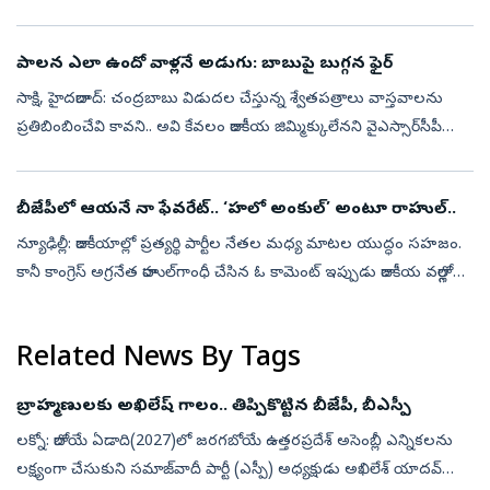
ఇప్పటివరకైతే ఆ స్థాయిలో ప్రభావం చూపుతున్నట్లు కనిపించడం లేదు.
ముఖ్...
పాలన ఎలా ఉందో వాళ్లనే అడుగు: బాబుపై బుగ్గన ఫైర్‌
సాక్షి, హైదరాబాద్‌: చంద్రబాబు విడుదల చేస్తున్న శ్వేతపత్రాలు వాస్తవాలను
ప్రతిబింబించేవి కావని.. అవి కేవలం రాజకీయ జిమ్మిక్కులేనని వైఎస్సార్‌సీపీ
నేత, మాజీ మంత్రి బుగ్గన రాజేంద్రనాథ్‌ అంటున్నారు. చంద్రబా...
బీజేపీలో ఆయనే నా ఫేవరేట్‌.. ‘హలో అంకుల్‌’ అంటూ రాహుల్‌..
న్యూఢిల్లీ: రాజకీయాల్లో ప్రత్యర్థి పార్టీల నేతల మధ్య మాటల యుద్ధం సహజం.
కానీ కాంగ్రెస్‌ అగ్రనేత రాహుల్‌గాంధీ చేసిన ఓ కామెంట్‌ ఇప్పుడు రాజకీయ వర్గాల్లో
ఆసక్తికర చర్చకు దారితీసింది. బీజేపీలో తనకు ఇష్టమైన...
Related News By Tags
బ్రాహ్మణులకు అఖిలేష్‌ గాలం.. తిప్పికొట్టిన బీజేపీ, బీఎస్పీ
లక్నో: రాబోయే ఏడాది(2027)లో జరగబోయే ఉత్తరప్రదేశ్ అసెంబ్లీ ఎన్నికలను
లక్ష్యంగా చేసుకుని సమాజ్‌వాదీ పార్టీ (ఎస్పీ) అధ్యక్షుడు అఖిలేశ్ యాదవ్