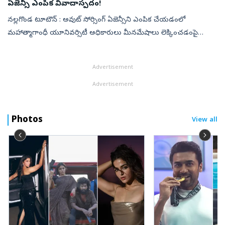
ఏజెన్సీ ఎంపిక వివాదాస్పదం!
నల్లగొండ టూటౌన్‌ : అవుట్‌ సోర్సింగ్‌ ఏజెన్సీని ఎంపిక చేయడంలో
మహాత్మాగాంధీ యూనివర్సిటీ అధికారులు మీనమేషాలు లెక్కించడంపై
సర్వత్రా విమర్శలు వ్యక్తం అవుతున్నాయి. అన్ని అర్హతలు ఉన్న ఏజెన్సీని
ఎంపిక చేయకుండ...
Advertisement
Advertisement
Photos
View all