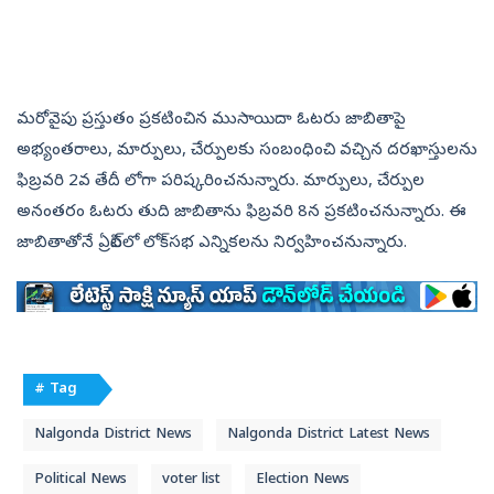
మరోవైపు ప్రస్తుతం ప్రకటించిన ముసాయిదా ఓటరు జాబితాపై
అభ్యంతరాలు, మార్పులు, చేర్పులకు సంబంధించి వచ్చిన దరఖాస్తులను
ఫిబ్రవరి 2వ తేదీ లోగా పరిష్కరించనున్నారు. మార్పులు, చేర్పుల
అనంతరం ఓటరు తుది జాబితాను ఫిబ్రవరి 8న ప్రకటించనున్నారు. ఈ
జాబితాతోనే ఏప్రిల్‌లో లోక్‌సభ ఎన్నికలను నిర్వహించనున్నారు.
# Tag
Nalgonda District News
Nalgonda District Latest News
Political News
voter list
Election News