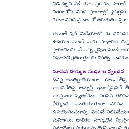
విడుదలైన వీడియోల ప్రకారం, హెరాత్ నగ
నగరంలోని వివిధ ప్రాంతాల్లో ఫైటర్లన
కూడా వివిధ ప్రాంతాల్లో తిరుగుతూ ప్ర
అయితే షల్ మీడియాలో ఈ నిరసనల 
ఉదయం నుంచే వారు సాధారణ దుస్తు
ప్రారంభించగానే అన్ని వైపుల నుండి ఆయ
నిఘాపెట్టి క్షతగాత్రులకు చికిత్స అందకుం
మానవ హక్కుల సంఘాల స్పందన
దీనిపై అంతర్జాతీయంగా కూడా తీవ్ర వి
అణచివేతపై అమ్నెస్టీ ఇంటర్నేషనల్ తీవ్
అరెస్టులకు వ్యతిరేకంగా నిరసన తెలిపి
పేర్కొంది. శాంతియుతంగా నిరసన త
ఉపయోగించడాన్ని వెంటనే నిలిపివేయాలన
మహిళలు, బాలికల హక్కులైన స్వేచ్ఛగ
సమావేశాల హక్కులను గౌరవించాలని డిమ