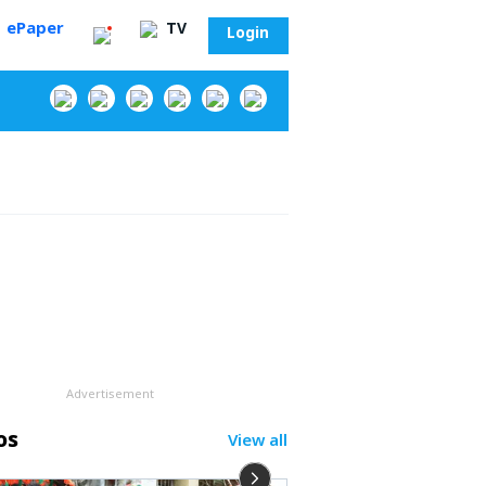
ePaper
TV
Login
‌
Advertisement
os
View all
సా?