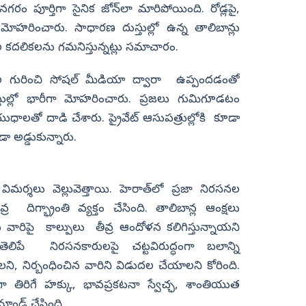
రం పూర్తిగా సైనిక జోన్‌లా మారిపోయింది. రోడ్లపై,
ు మోహరించారు. సాధారణ దుస్తుల్లో ఉన్న తాలిబాన్లు
జల కదలికలను గమనిస్తున్నట్లు సమాచారం.
గురించి సోషల్‌ మీడియా ద్వారా ఉప్పందడంతో
ల్లో భారీగా మోహరించారు. ప్రజలు గుమిగూడటం
ుధాలతో దాడి చేశారు. ప్రైవేట్ ఆసుపత్రుల్లోకి కూడా
డా అడ్డుకున్నారు.
మర్శలు వెల్లువెత్తాయి. హెరాత్‌లో ప్రజా నిరసనల
ర దిగ్భ్రాంతి వ్యక్తం చేసింది. తాలిబాన్ల ఆంక్షలు
న వారిపై కాల్పులు తీవ్ర ఆందోళన కలిగిస్తున్నాయని
ెలిపే నిరసనకారులపై చట్టవిరుద్ధంగా బలాన్ని
ి, నిర్బంధించిన వారిని విడుదల చేయాలని కోరింది.
ా తిరిగే హక్కు, భావప్రకటనా స్వేచ్ఛ, శాంతియుత
ాండ్ చేసింది,