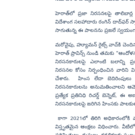
హెరాత్‌లో ప్రజా నిరసనలపై తాలిబాన్ల 
విదేశాంగ సలహాదారు రంగిన్ దాద్‌ఫర్ స్
సాగుతున్న ఈ పాలనను ప్రజలే స్వయంగా
మరోవైపు, హ్యూమన్ రైట్స్ వాచ్‌కి చెందిన ఆ
హెరాత్ ప్రావిన్స్ నుండి తమకు "ఆందోళ
నిరసనకారులపై ఎలాంటి బలాన్ని ప్
నిరసనల కోసం నిర్బంధించిన వారిని 
చేశారు. హింస లేదా బెదిరింపులు
నిరసనకారులను అనుమతించాలని ఆమె పేర్
ప్రత్యేక ప్రతినిధి రిచర్డ్ బెన్నెట్, 
నిరసనకారులపై జరిగిన హింసకు పాలకుల
కాగా 2021లో తిరిగి అధికారంలోకి వ
విస్తృతమైన ఆంక్షలు విధించారు. వీటిల