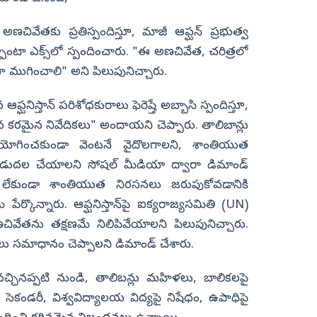
అణచివేతకు ప్రతిస్పందిస్తూ, మాజీ ఆఫ్ఘన్ ప్రభుత్వ
పాంటా ఎక్స్‌లో స్పందించారు. "ఈ అణచివేత, చరిత్రలో
 ముగించాలి" అని పిలుపునిచ్చారు.
ఫ్ఘనిస్తాన్ పరిశోధకురాలు ఫెరెష్తే అబ్బాసి స్పందిస్తూ,
న కరమైన నివేదికలు" అందాయని చెప్పారు. తాలిబాన్లు
రయోగించకుండా వెంటనే వైదొలగాలని, శాంతియుత
విడుదల చేయాలని సోషల్‌ మీడియా ద్వారా డిమాండ్‌
 లేకుండా శాంతియుత నిరసనలు జరుపుకోవడానికి
కొన్నారు. ఆఫ్ఘనిస్తాన్‌పై ఐక్యరాజ్యసమితి (UN)
ఈ అణచివేతను తక్షణమే నిలిపివేయాలని పిలుపునిచ్చారు.
ు సమాధానం చెప్పాలని డిమాండ్ చేశారు.
చ్చినప్పటి నుండి, తాలిబన్లు మహిళలు, బాలికలపై
ో సెకండరీ, విశ్వవిద్యాలయ విద్యపై నిషేధం, ఉపాధిపై