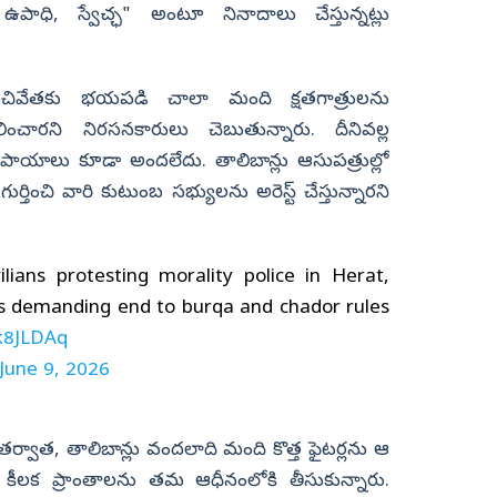
 ఉపాధి, స్వేచ్ఛ" అంటూ నినాదాలు చేస్తున్నట్లు
అణచివేతకు భయపడి చాలా మంది క్షతగాత్రులను
ంచారని నిరసనకారులు చెబుతున్నారు. దీనివల్ల
పాయాలు కూడా అందలేదు. తాలిబాన్లు ఆసుపత్రుల్లో
తించి వారి కుటుంబ సభ్యులను అరెస్ట్ చేస్తున్నారని
lians protesting morality police in Herat,
ets demanding end to burqa and chador rules
ik8JLDAq
June 9, 2026
 తర్వాత, తాలిబాన్లు వందలాది మంది కొత్త ఫైటర్లను ఆ
ి కీలక ప్రాంతాలను తమ ఆధీనంలోకి తీసుకున్నారు.