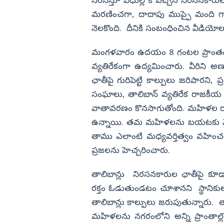
స్టాప్ కోటింగ్
నిరసిస్తూ వీధుల్లోకి వచ్చిన నిరసనకారు
మరణించగా, దాదాపు ముప్పై మంది గాయ
విజయనగరం
నెలకొంది. దీనికి సంబంధించిన వీడియోల
పార్వతీపురం మన
పశ్చిమ గోదావర
మంగళవారం ఉదయం 8 గంటల ప్రాంతంలో హ
ఏలూరు
వ్యతిరేకంగా ఉద్యమించారు. వీరిని అణ
ఛాతీపై గురిపెట్టి కాల్పులు జరిపారని
వైఎస్సార్
సంఘాలు, తాలిబాన్ వ్యతిరేక రాజకీయ నేతల
అన్నమయ్య
వాతావరణం కొనసాగుతోంది. మహిళల రాక
ఉన్నాయి. తమ మహిళలను బయటకు వెళ్లనివ
తాము ఎలాంటి మధ్యవర్తిత్వం వహించల
ప్రజలను హెచ్చరించారు.
తాలిబాన్లు నిరసనకారుల ఛాతీపై కూడ
రక్తం ఓడుతుండటం చూశానని స్థానికుల
తాలిబాన్లు కాల్పులు జరుపుతున్నారు.
మహిళలను నగరంలోని అన్ని ప్రాంతాల్లో 