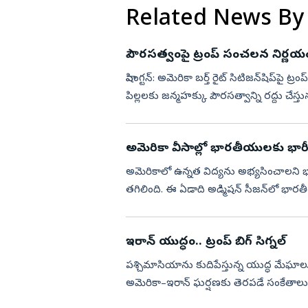
Related News By
పౌరసత్వంపై ట్రంప్ సంచలన నిర్ణయ
వాషింగ్టన్‌: అమెరికా బర్త్‌ రైట్‌ సిటిజన్‌షిప్‌ప
పిల్లలకు జన్మహక్కు పౌరసత్వాన్ని రద్దు చేస్త
అమెరికా వీసాల్లో భారతీయులకు భారీ
అమెరికాలో ఉన్నత విద్యను అభ్యసించాలని భావ
తగిలింది. ఈ ఏడాది అడ్మిషన్ సీజన్‌లో భారత
ఏడాదితో ప...
ఇరాన్‌ యుద్ధం.. ట్రంప్‌ బిగ్‌ సిగ్నల్‌
పశ్చిమాసియాను కుదిపేస్తున్న యుద్ధ మేఘ
అమెరికా–ఇరాన్‌ ఘర్షణకు తెరపడే సంకేతాలు 
సామర్థ్యంపై చర్చలు సాగుతుండ...