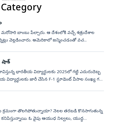
Advertisement
 Category
ం
ై ట్రంప్‌ మరోసారి బాంబు పేల్చారు. ఆ దేశంలోకి వచ్చే శత్రుదేశాల
ున్నట్లు వెల్లడించారు. అమెరికాలో జన్మించడంతో వచ...
 షాక్
ిస్తున్న భారతీయ విద్యార్థులకు 2025లో గట్టి ఎదురుదెబ్బ
ీయ విద్యార్థులకు జారీ చేసిన F-1 స్టూడెంట్ వీసాల సంఖ్య గత
ాలు క్రమంగా తొలగిపోతున్నాయా? నెలల తరబడి కొనసాగుతున్న
కనిపిస్తున్నాయి. ఓ వైపు ఆయుధ నిల్వలు, యుద్ధ