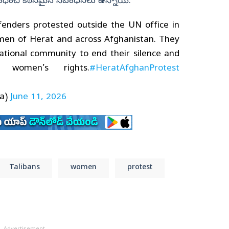
ంధించి కఠినమైన నిబంధనలు ఉన్నాయి.
enders protested outside the UN office in
omen of Herat and across Afghanistan. They
ational community to end their silence and
 women’s rights.
#HeratAfghanProtest
sa)
June 11, 2026
Talibans
women
protest