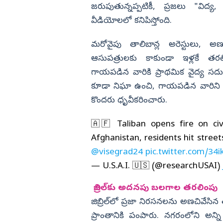
జరుపుతున్నప్పటికీ, ప్రజలు "విద్య,
వీడియోలలో కనిపిస్తోంది.
మరోవైపు తాలిబాన్ల అరెస్టులు, 
ఆసుపత్రులకు కాకుండా ఇళ్లకే తరలి
గాయపడిన వారికి ప్రాథమిక వైద్య సదు
కూడా నిఘా ఉంచి, గాయపడిన వారిని గుర్
కొందరు ధృవీకరించారు.
🇦🇫 Taliban opens fire on civi
Afghanistan, residents hit stre
@visegrad24
pic.twitter.com/34
— U.S.A.I. 🇺🇸 (@researchUSAI)
జిబ్రిల్‌కు అదనపు బలగాల తరలింపు
జిబ్రిల్‌లో ప్రజా నిరసనలను అణచివేసిన
ప్రాంతానికి పంపారు. నగరంలోని అన్న