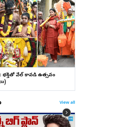
లు
'కనకరాజు'తో హ్యాట్రిక్ కొ
నాయక్ (ఫొటోలు)
 : భక్తితో వేల్ కావడి ఉత్సవం
లు)
o
View all
YSRCP దీక్షా శిబిరాలప