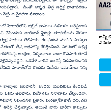
రెండేళ్లే టైం...
లపై తాలిబాన్లు విరుచుకుపడ్డారు. ఈ కాల్పుల్లో ఇద్దరు
పడ్డారు. దీంతో అక్కడ తీవ్ర ఉద్రిక్త వాతావరణం
నిజామాబాద్
ు నెట్టింట వైరల్‌గా మారాయి.
్యం
కామారెడ్డి
ి
రంగారెడ్డి
ెరాత్‌లోని జిబ్రిల్ వాసులు మహిళల అరెస్టులకు
వికారాబాద్
చి వేసేందుకు తాలిబాన్ ఫైటర్లు తూపాకీలను నేరుగా
బన్నీ 
, ప్రత్యక్ష సాక్షులు తెలిపారు. ఈ ఘటన మానవ హక్కుల
వరంగల్
ఎవరం
లో తీవ్ర ఆగ్రహాన్ని రేకెత్తించింది. నగరంలో ఉద్రిక్త
హన్మకొండ
పోకలపై ఆంక్షలు, నిర్బంధాలు ఇంకా కొనసాగుతూనే
జనగాం
్వవద్దని, ఒకవేళ వారిని బంధిస్తే విడిపించడానికి
జయశంకర్
ేమని హెరాత్‌లోని కొందరు మసీదు ఇమామ్‌లు నిన్న
మహబూబాబాద్
ములుగు
ా కాల్పులు జరిపారనీ, కొందరు యువకులు కిందపడి
ు ఒకరు తెలిపారు. మహిళలు నినాదాలు చేస్తుండగా,
 తాలిబాన్ల నిబంధనల ప్రకారం బురఖా/హిజాబ్ ధరించని
అరెస్ట్ చేస్తున్నారు. అయితే వారు భారీగా కాల్పులు