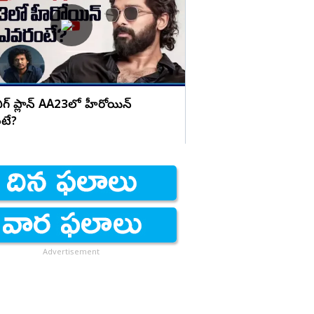
Z గొంతు మూయలేరు
బిగ్ ప్లాన్ AA23లో హీరోయిన్
టే?
Advertisement