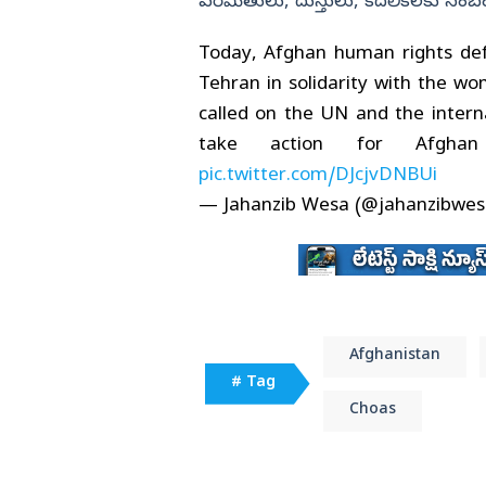
పరిమితులు, దుస్తులు, కదలికలకు సంబ
Today, Afghan human rights def
Tehran in solidarity with the w
called on the UN and the intern
take action for Afghan
pic.twitter.com/DJcjvDNBUi
— Jahanzib Wesa (@jahanzibwe
Afghanistan
# Tag
Choas