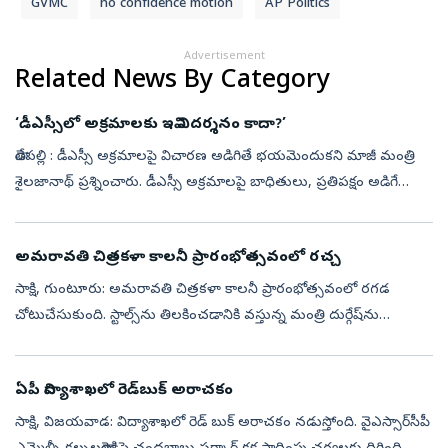
GVMC
no confidence motion
AP Politics
Advertisement
Related News By Category
‘డీఎస్సీలో అక్రమాలకు ఇవి నిదర్శనం కాదా?’
తాడేపల్లి : డీఎస్సీ అక్రమాలపై విచారణ అడిగితే భయమెందుకని మాజీ మంత్రి
శైలజానాథ్‌ ప్రశ్నించారు. డీఎస్సీ అక్రమాలపై బాధితులు, ప్రతిపక్షం అడిగే
దానికి ప్రభుత్వం చెప్పే సమాధానాలకు పొంతన ఉండటం లేదన్నారు. అ...
అమరావతి చిత్రకళా కాలనీ ప్రారంభోత్సవంలో రచ్చ
సాక్షి, గుంటూరు: అమరావతి చిత్రకళా కాలనీ ప్రారంభోత్సవంలో రగడ
చోటుచేసుకుంది. స్టాల్స్‌ను తిలకించడానికి వస్తున్న మంత్రి దుర్గేష్‌ను
రఘరామకృష్ణరాజు గన్‌మెన్‌ అడ్డుకున్నారు. జనసేన నేతలను
రఘురామకృష్ణరాజు గన...
ఏపీ విద్యాశాఖలో రెడ్‌బుక్ అరాచకం
సాక్షి, విజయవాడ: విద్యాశాఖలో రెడ్‌ బుక్ అరాచకం నడుస్తోంది. వైఎస్సార్‌సీపీ