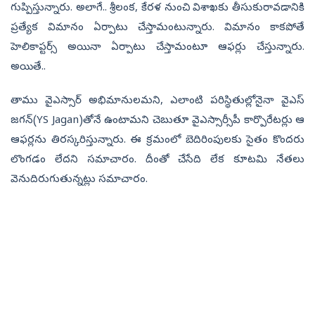
గుప్పిస్తున్నారు. అలాగే.. శ్రీలంక, కేరళ నుంచి విశాఖకు తీసుకురావడానికి
ప్రత్యేక విమానం ఏర్పాటు చేస్తామంటున్నారు. విమానం కాకపోతే
హెలికాప్టర్స్ అయినా ఏర్పాటు చేస్తామంటూ ఆఫర్లు చేస్తున్నారు.
అయితే..
తాము వైఎస్సార్‌ అభిమానులమని, ఎలాంటి పరిస్థితుల్లోనైనా వైఎస్‌
జగన్‌(YS Jagan)తోనే ఉంటామని చెబుతూ వైఎస్సార్సీపీ కార్పొరేటర్లు ఆ
ఆఫర్లను తిరస్కరిస్తున్నారు. ఈ క్రమంలో బెదిరింపులకు సైతం కొందరు
లొంగడం లేదని సమాచారం. దీంతో చేసేది లేక కూటమి నేతలు
వెనుదిరుగుతున్నట్లు సమాచారం.