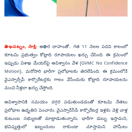
విశాఖపట్నం, సాక్షి:
అధికార దాహంతో.. గత 11 నెలల పదవి కాలంలో
కూటమి ప్రభుత్వం కోట్లాది రూపాయలు ఖర్చు చేసింది. ఈ క్రమంలో
ఇప్పుడు విశాఖ మేయర్‌పై అవిశ్వాసం వేళ (GVMC No Confidence
Motion).. మరోసారి భారీగా ప్రలోభాలకు తెరలేపింది. ఈ క్రమంలోనే
వైఎస్సార్సీపీ కార్పొరేటర్లకు గాలం వేసేందుకు కోట్లాది రూపాయలను
మంచి నీళ్లలా ఖర్చు చేస్తోంది.
అవిశ్వాసానికి సమయం దగ్గర పడుతుండడంతో కూటమి నేతలు
ప్రలోభాల ఉధృతిని పెంచారు. వైఎస్సార్‌సీపీ కార్పొరేటర్ల ఇళ్లకు వెళ్లి వాళ్ల
కుటుంబ సభ్యులతో మాట్లాడుతున్నారు. భారీగా డబ్బు ఇస్తామని,
భవిష్యత్తులో ఇబ్బందులు రాకుండా చూస్తామని హామీలు