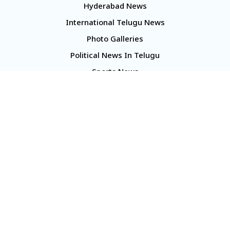
Hyderabad News
International Telugu News
Photo Galleries
Political News In Telugu
Sports News
TS Politics News
Telangana News
Telugu Movie Reviews
Company
About Us
Contact Us
Media Kit