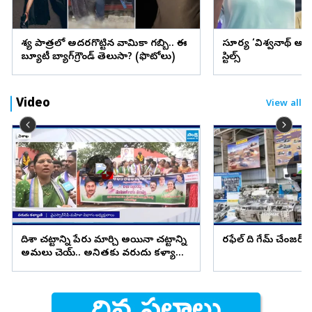
వేశ్య పాత్రలో అదరగొట్టిన వామికా గబ్బి.. ఈ
సూర్య ‘విశ్వనాథ్ అం
బ్యూటీ బ్యాగ్‌గ్రౌండ్‌ తెలుసా? (ఫొటోలు)
స్టిల్స్
Video
View all
దిశా చట్టాన్ని పేరు మార్చి అయినా చట్టాన్ని
రఫేల్ ది గేమ్ చేంజర్
అమలు చెయ్.. అనితకు వరుదు కళ్యాణి
సూచన