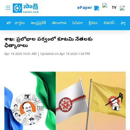
custom menu
Skip to main content
ePaper
TV
హోం
వార్తలు
ఆంధ్రప్రదేశ్
తెలంగాణ
సినిమా
క్రీడలు
బిజినెస్
ఫ్యామ
విశాఖ: ప్రలోభాల పర్వంలో కూటమి నేతలకు
ఛీత్కారాలు
Apr 18 2025 10:51 AM
| Updated on
Apr 18 2025 1:56 PM