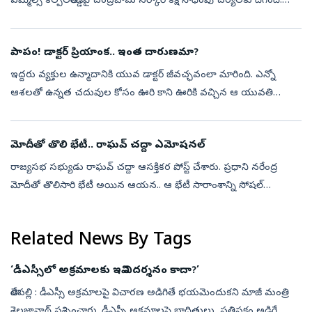
ఎమ్మెల్సీ కల్పలతారెడ్డిపై చంద్రబాబు సర్కార్‌ కక్ష సాధింపు చర్యలకు దిగింది.
కల్పలత భర్త ప్రతాప్ రెడ్డిపై చర్యలకు ఛార్జ్ మెమో జా...
పాపం! డాక్ట‌ర్ ప్రియాంక‌.. ఇంత దారుణ‌మా?
ఇద్ద‌రు వ్య‌క్తుల ఉన్మాదానికి యువ డాక్ట‌ర్ జీవ‌చ్ఛ‌వంలా మారింది. ఎన్నో
ఆశ‌ల‌తో ఉన్న‌త చ‌దువుల కోసం ఊరి కాని ఊరికి వ‌చ్చిన ఆ యువ‌తి
ఇప్పుడు మృత్యువు ముంగిట నిలిచింది. మ‌ద్యం మ‌త్తులో విచ‌క్ష‌ణ
మ‌రిచిపో...
మోదీతో తొలి భేటీ.. రాఘవ్‌ చద్దా ఎమోషనల్‌
రాజ్యసభ సభ్యుడు రాఘవ్‌ చద్దా ఆసక్తికర పోస్ట్‌ చేశారు. ప్రధాని నరేంద్ర
మోదీతో తొలిసారి భేటీ అయిన ఆయన.. ఆ భేటీ సారాంశాన్ని సోషల్‌
మీడియాలో భావోద్వేగంగా ప్రదర్శించారు. ఈ సమావేశం తనకు ఎంతో
విలువైన అనుభూతి...
Related News By Tags
‘డీఎస్సీలో అక్రమాలకు ఇవి నిదర్శనం కాదా?’
తాడేపల్లి : డీఎస్సీ అక్రమాలపై విచారణ అడిగితే భయమెందుకని మాజీ మంత్రి
శైలజానాథ్‌ ప్రశ్నించారు. డీఎస్సీ అక్రమాలపై బాధితులు, ప్రతిపక్షం అడిగే