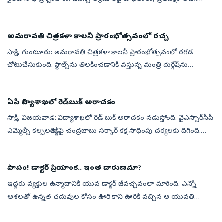
దానికి ప్రభుత్వం చెప్పే సమాధానాలకు పొంతన ఉండటం లేదన్నారు. అ...
అమరావతి చిత్రకళా కాలనీ ప్రారంభోత్సవంలో రచ్చ
సాక్షి, గుంటూరు: అమరావతి చిత్రకళా కాలనీ ప్రారంభోత్సవంలో రగడ
చోటుచేసుకుంది. స్టాల్స్‌ను తిలకించడానికి వస్తున్న మంత్రి దుర్గేష్‌ను
రఘరామకృష్ణరాజు గన్‌మెన్‌ అడ్డుకున్నారు. జనసేన నేతలను
రఘురామకృష్ణరాజు గన...
ఏపీ విద్యాశాఖలో రెడ్‌బుక్ అరాచకం
సాక్షి, విజయవాడ: విద్యాశాఖలో రెడ్‌ బుక్ అరాచకం నడుస్తోంది. వైఎస్సార్‌సీపీ
ఎమ్మెల్సీ కల్పలతారెడ్డిపై చంద్రబాబు సర్కార్‌ కక్ష సాధింపు చర్యలకు దిగింది.
కల్పలత భర్త ప్రతాప్ రెడ్డిపై చర్యలకు ఛార్జ్ మెమో జా...
పాపం! డాక్ట‌ర్ ప్రియాంక‌.. ఇంత దారుణ‌మా?
ఇద్ద‌రు వ్య‌క్తుల ఉన్మాదానికి యువ డాక్ట‌ర్ జీవ‌చ్ఛ‌వంలా మారింది. ఎన్నో
ఆశ‌ల‌తో ఉన్న‌త చ‌దువుల కోసం ఊరి కాని ఊరికి వ‌చ్చిన ఆ యువ‌తి
ఇప్పుడు మృత్యువు ముంగిట నిలిచింది. మ‌ద్యం మ‌త్తులో విచ‌క్ష‌ణ