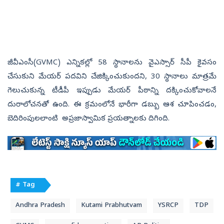
జీవీఎంసీ(GVMC) ఎన్నికల్లో 58 స్థానాలను వైఎస్సార్‌ సీపీ కైవసం
చేసుకుని మేయర్‌ పదవిని చేజిక్కించుకుందని, 30 స్థానాలు మాత్రమే
గెలుచుకున్న టీడీపీ ఇప్పుడు మేయర్‌ పీఠాన్ని దక్కించుకోవాలనే
దురాలోచనతో ఉంది. ఈ క్రమంలోనే భారీగా డబ్బు ఆశ చూపించడం,
బెదిరింపులలాంటి అప్రజాస్వామిక ప్రయత్నాలకు దిగింది.
# Tag
Andhra Pradesh
Kutami Prabhutvam
YSRCP
TDP