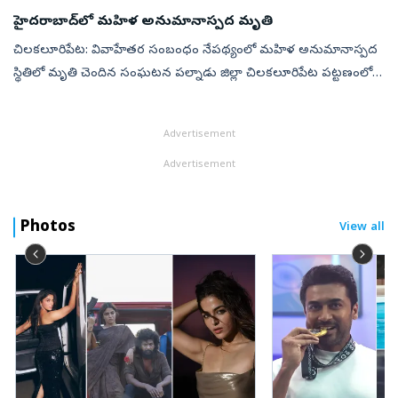
మ‌రిచిపో...
హైదరాబాద్‌లో మహిళ అనుమానాస్పద మృతి
చిలకలూరిపేట: వివాహేతర సంబంధం నేపథ్యంలో మహిళ అనుమానాస్పద
స్థితిలో మృతి చెందిన సంఘటన పల్నాడు జిల్లా చిలకలూరిపేట పట్టణంలో
శుక్రవారం వెలుగు చూసింది. పోలీసులు తెలిపిన వివరాలు ఇలా ఉన్నాయి.
పట్టణంలోని వైఎస్స...
Advertisement
Advertisement
Photos
View all