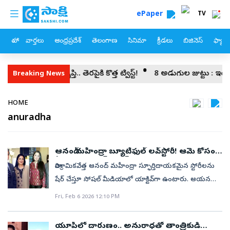
custom menu
Skip to main content
ePaper
TV
హోం
వార్తలు
ఆంధ్రప్రదేశ్
తెలంగాణ
సినిమా
క్రీడలు
బిజినెస్
ఫ్యామ
 అసంతృప్తి.. తెరపైకి కొత్త ట్విస్ట్‌!
8 అడుగుల జుట్టు : ఇండియన్‌ యూట్యూబర్‌
Breaking News
Breadcrumb
HOME
anuradha
ఆనంద్‌ మహీంద్రా బ్యూటీఫుల్‌ లవ్‌స్టోరీ! ఆమె కోసం
ఏకంగా సెమిస్టర్‌ ఎగ్జామ్స్‌..
పారిశ్రామికవేత్త ఆనంద్ మహీంద్రా స్ఫూర్తిదాయకమైన స్టోరీలను
షేర్‌ చేస్తూ సోషల్‌ మీడియాలో యాక్టివ్‌గా ఉంటారు. ఆయన
భారతదేశంలో అత్యంత ధనవంతుల్లో ఒకరు
Fri, Feb 6 2026 12:10 PM
అయినప్పటికీ..ఆయన చాలా సాదాసీదాగా ఉండేందుకే
ఇష్టపడుతుంటారు. కష్టపడి పనిచేసేవాళ్లన్న, నిజాయితీగా
యూపీలో దారుణం.. అనురాధతో తాంత్రికుడి