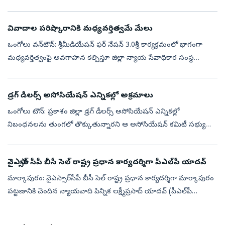
ఇన్‌చార్జి డాక్డర్‌ చింతలపూడి అశోక్‌కుమార్‌ ధ్వజమెత్...
వివాదాల పరిష్కారానికి మధ్యవర్తిత్వమే మేలు
ఒంగోలు వన్‌టౌన్‌: శ్రీమీడియేషన్‌ ఫర్‌ నేషన్‌ 3.0శ్రీ కార్యక్రమంలో భాగంగా
మధ్యవర్తిత్వంపై అవగాహన కల్పిస్తూ జిల్లా న్యాయ సేవాధికార సంస్థ
ఆధ్వర్యంలో గురువారం మోటార్‌ సైకిల్‌ ర్యాలీ నిర్వహించారు. జిల్లా క...
డ్రగ్‌ డీలర్స్‌ అసోసియేషన్‌ ఎన్నికల్లో అక్రమాలు
ఒంగోలు టౌన్‌: ప్రకాశం జిల్లా డ్రగ్‌ డీలర్స్‌ అసోసియేషన్‌ ఎన్నికల్లో
నిబంధనలను తుంగలో తొక్కుతున్నారని ఆ అసోసియేషన్‌ కమిటీ సభ్యుడు
నాగభూషుని రాధాకృష్ణ ఆరోపించారు. స్థానిక సంతపేటలోని ఆయన
నివాసంలో గురువార...
వైఎస్సార్‌ సీపీ బీసీ సెల్‌ రాష్ట్ర ప్రధాన కార్యదర్శిగా పీఎల్‌పీ యాదవ్‌
మార్కాపురం: వైఎస్సార్‌సీపీ బీసీ సెల్‌ రాష్ట్ర ప్రధాన కార్యదర్శిగా మార్కాపురం
పట్టణానికి చెందిన న్యాయవాది పిన్నిక లక్ష్మీప్రసాద్‌ యాదవ్‌ (పీఎల్‌పీ
యాదవ్‌), ఐటీ వింగ్‌ రాష్ట్ర సహాయ కార్యదర్శిగా కె.వి.నా...