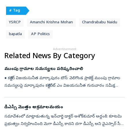
# Tag
YSRCP
Amanchi Krishna Mohan
Chandrababu Naidu
bapatla
AP Politics
Advertisement
Related News By Category
ముంపు గ్రామాల సమస్యలు పరిష్కరించాలి
● కలెక్టర్‌ విజయసునీత మార్కాపురం టౌన్‌: వెలిగొండ ప్రాజెక్ట్‌ ముంపు గ్రామాల
సమస్యలపై మార్కాపురం కలెక్టరేట్‌ ఎం విజయసునీత గురువారం సమీక్ష
సమావేశం నిర్వహించారు. ఈ సందర్భంగా ఆమె మాట్లాడుతూ వెలిగొండ
ప్రాజ...
డీఎస్సీ మొత్తం అక్రమాలమయం
సమావేశంలో మాట్లాడుతున్న ఇన్‌చార్జి డాక్టర్‌ అశోక్‌కుమార్‌ అద్దంకి: కూటమి
ప్రభుత్వం నిర్వహించింది మెగా డీఎస్సీ కాదని దగా డీఎస్సీ అని వైఎస్సార్‌ సీపీ