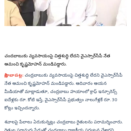
చంద్రబాబుకు వ్యవసాయంపై చిత్తశుద్ధి లేదని వైఎస్సార్‌సీపీ నేత
ఆమంచి కృష్ణమోహన్ మండిపడ్డారు.
సాక్షి, బాపట్ల:
చంద్రబాబుకు వ్యవసాయంపై చిత్తశుద్ధి లేదని వైఎస్సార్‌సీపీ
నేత ఆమంచి కృష్ణమోహన్ మండిపడ్డారు. ఆదివారం ఆయన
మీడియాతో మాట్లాడుతూ, చంద్రబాబు హయాంలో క్రాఫ్ ఇన్సూరెన్స్
ఐదేళ్లకు రూ. కోటి ఇస్తే, వైఎస్సార్‌సీపీ ప్రభుత్వం నాలుగేళ్లకే రూ. 30
కోట్లు ఇచ్చిందన్నారు.
శవాలపై పేలాలు ఏరుకున్నట్లు చంద్రబాబు రైతులను పరామర్శించారు.
రైతుల పరామర్శ పేరుతో చంద్రబాబు రాజకీయ పర్యటన చేశారని