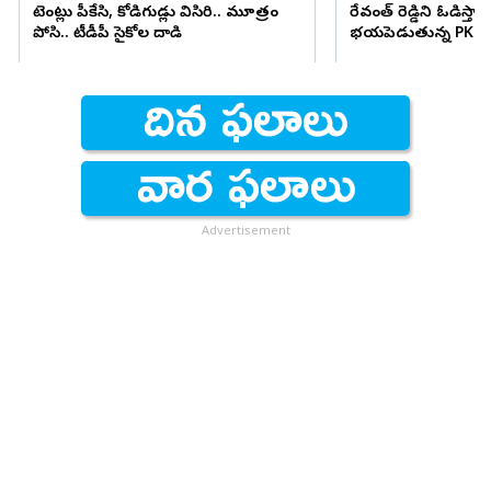
టెంట్లు పీకేసి, కోడిగుడ్లు విసిరి.. మూత్రం
రేవంత్ రెడ్డిని ఓడిస్తా..
పోసి.. టీడీపీ సైకోల దాడి
భయపెడుతున్న PK కామ
Advertisement