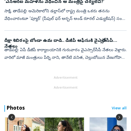
‘ఎన్ఆర్ఐ మహిళను వేధించిన ఆ మంత్రిపై చర్యలేవీ?’
సాక్షి, తాడేపల్లి: అమెరికాలోని డల్లాస్‌లో రాష్ట్ర మంత్రి ఒకరు తనను
వేధించారంటూ ‘ప్యూర్‌’ (పీపుల్‌ ఫర్‌ అర్బన్‌ అండ్‌ రూరల్‌ ఎడ్యుకేషన్‌) సంస్థ
వ్యవస్థాపకురాలు, ఎన్‌ఆర్‌ఐ డాక్టర్‌ శైలా తాళ్లూరి మంత్రి ...
దీక్షా‌ శిబిరంపై బోండా ఉమ దాడి.. డీజీపీ ఆఫీసుకి వైఎస్సార్‌సీపీ
నేతలు
తాడేపల్లి: ఏపీ డీజీపీ కార్యాలయానికి గురువారం వైఎస్సార్‌సీపీ నేతలు వెళ్లారు.
వారిలో మాజీ మంత్రులు పేర్ని నాని, తానేటి వనిత, చెల్లుబోయిన వేణుగోపాల
కృష్ణ, ఎమ్మెల్సీలు లేళ్ల అప్పిరెడ్డి, రుహుల్లా, తదితరుల...
Advertisement
Advertisement
Photos
View all