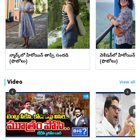
డెన్మార్క్‌లో హీరోయిన్ తాప్సీ సందడి
వెకేషన్‌లో హీరోయిన్ శ్రద్
(ఫొటోలు)
(ఫొటోలు)
Video
View all