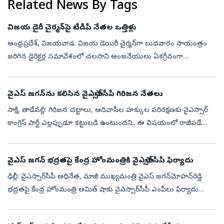
Related News By Tags
విజయ డైరీ చైర్మన్‌పై టీడీపీ నేతల ఒత్తిళ్లు
ఆంధ్రప్రదేశ్‌, విజయవాడ: విజయ డెయిరీ చైర్మన్‌గా బుధవారం సాయంత్రం
జరిగిన డైరెక్టర్ల సమావేశంలో చలసాని ఆంజనేయులు ఏకగ్రీవంగా
ఎన్నికయ్యారు. అయితే, ఆయన ఎన్నిక అనంతరం రాజకీయ పరిణామాలు
చోటుచేసుకున్నట్లు సమాచార...
వైఎస్ జగన్‌ను కలిసిన వైఎస్సార్‌సీపీ గిరిజన నేతలు
సాక్షి, తాడేపల్లి: గిరిజన చట్టాలు, ఆదివాసీల హక్కుల పరిరక్షణకు వైఎస్సార్‌
కాంగ్రెస్‌ పార్టీ ఎల్లప్పుడూ కట్టుబడి ఉంటుందని.. ఈ విషయంలో రాజీపడే
ప్రసక్తే లేదని వైఎస్సార్‌సీపీ అధ్యక్షుడు, మాజీ ముఖ్యమంత్రి వ...
వైఎస్‌ జగన్‌ భద్రతపై కేంద్ర హోంమంత్రికి వైఎస్సార్‌సీపీ ఫిర్యాదు
ఢిల్లీ: వైఎస్సార్‌సీపీ అధినేత, మాజీ ముఖ్యమంత్రి వైఎస్‌ జగన్‌మోహన్‌రెడ్డి
భద్రతపై కేంద్ర హోంమంత్రి అమిత్‌ షాకు వైఎస్సార్‌సీపీ ఎంపీలు ఫిర్యాదు
చేశారు. మాజీ సీఎం వైఎస్‌ జగన్‌కు రాష్ట్ర ప్రభుత్వం తగిన భద్...