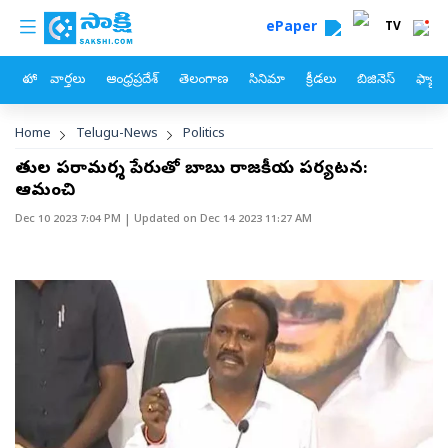
custom menu
Skip to main content
ePaper
TV
హోం
వార్తలు
ఆంధ్రప్రదేశ్
తెలంగాణ
సినిమా
క్రీడలు
బిజినెస్
ఫ్యామ
Breadcrumb
Home
Telugu-News
Politics
రైతుల పరామర్శ పేరుతో బాబు రాజకీయ పర్యటన:
ఆమంచి
Dec 10 2023 7:04 PM
| Updated on
Dec 14 2023 11:27 AM