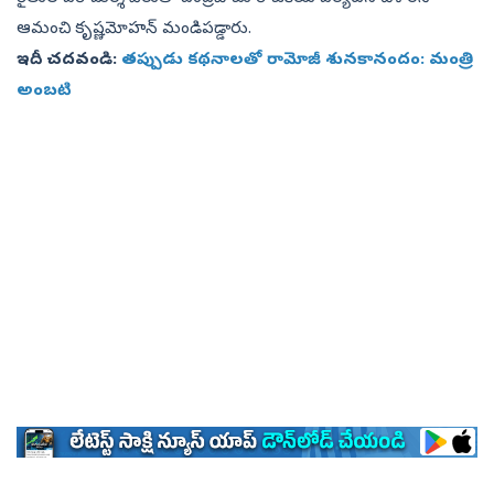
ఆమంచి కృష్ణమోహన్ మండిపడ్డారు.
ఇదీ చదవండి:
తప్పుడు కథనాలతో రామోజీ శునకానందం: మంత్రి
అంబటి