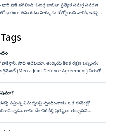
కు భారీ షాక్ తగిలింది. ఓటర్ల జాబితా ప్రత్యేక సమగ్ర సవరణ
రియలో భాగంగా తమ ఓటు హక్కును కోల్పోయిన వారికి, ఇకపై
 Tags
పందం
కిస్థాన్, సౌదీ అరేబియా, తుర్కియే కీలక రక్షణ ఒప్పందం
వేషమా?
నదీమ్‌ తనపై వస్తున్న విమర్శలపై స్పందించాడు. ఒక ఈవెంట్లో
ాడు. తాను దేశానికి కీర్తి ప్రతిష్టలు తెచ్చానని..