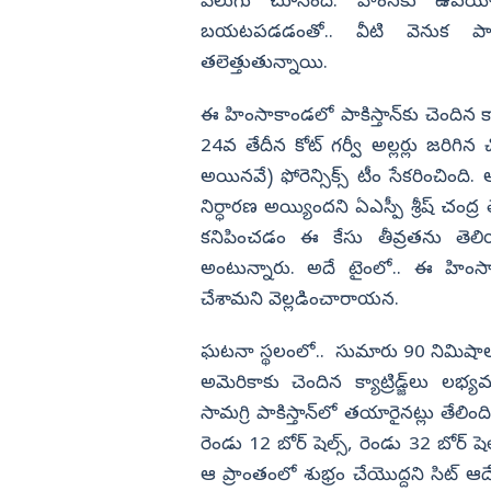
వెలుగు చూసింది. హింసకు ఉపయోగి
బయటపడడంతో.. వీటి వెనుక పాక
విజయనగరం
తలెత్తుతున్నాయి.
పార్వతీపురం మన
పశ్చిమ గోదావర
ఈ హింసాకాండలో పాకిస్తాన్‌కు చెందిన క్యాట
ఏలూరు
24వ తేదీన కోట్‌ గర్వీ అల్లర్లు జరిగిన చోట
అయినవే) ఫోరెన్సిక్స్‌ టీం సేకరించింది. అ
వైఎస్సార్
నిర్ధారణ అయ్యిందని ఏఎస్పీ శ్రీష్‌ చం
అన్నమయ్య
కనిపించడం ఈ కేసు తీవ్రతను తెలియజే
అంటున్నారు. అదే టైంలో.. ఈ హిం
చేశామని వెల్లడించారాయన.
ఘటనా స్థలంలో.. సుమారు 90 నిమిషాల ప
అమెరికాకు చెందిన క్యాట్రిడ్జ్‌లు 
సామగ్రి పాకిస్తాన్‌లో తయారైనట్లు తేలి
రెండు 12 బోర్ షెల్స్, రెండు 32 బోర్ ష
ఆ ప్రాంతంలో శుభ్రం చేయొద్దని సిట్‌ ఆదే