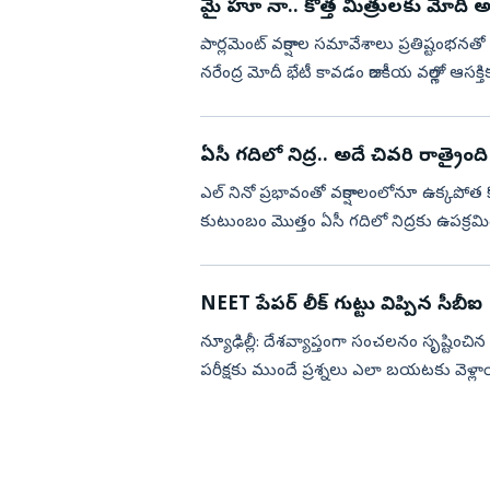
మై హూ నా.. కొత్త మిత్రులకు మోద
పార్లమెంట్‌ వర్షాకాల సమావేశాలు ప్రతిష్టంభనతో
నరేంద్ర మోదీ భేటీ కావడం రాజకీయ వర్గాల్లో ఆసక
ఏసీ గదిలో నిద్ర.. అదే చివరి రాత్రైంది
ఎల్‌ నినో ప్రభావంతో వర్షాకాలంలోనూ ఉక్క
కుటుంబం మొత్తం ఏసీ గదిలో నిద్రకు ఉపక్రమించింద
దాదా...
NEET పేపర్‌ లీక్‌ గుట్టు విప్పిన సీబీఐ
న్యూఢిల్లీ: దేశవ్యాప్తంగా సంచలనం సృష్టించిన
పరీక్షకు ముందే ప్రశ్నలు ఎలా బయటకు వె
సీబీఐ దాఖలు చే...