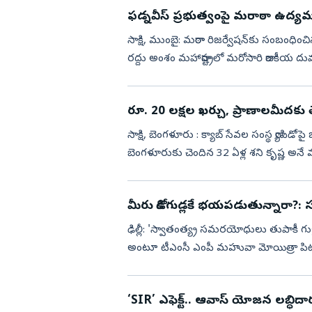
ఫడ్నవీస్ ప్ర‌భుత్వంపై మరాఠా ఉద్యమ 
సాక్షి, ముంబై: మరాఠా రిజర్వేషన్‌కు సంబంధించ
రద్దు అంశం మహారాష్ట్రలో మరోసారి రాజకీయ దుమ
రూ. 20 లక్షల ఖర్చు, ప్రాణాలమీదకు తెచ్చ
సాక్షి, బెంగళూరు : క్యాబ్‌ సేవల సంస్థ ర్
బెంగళూరుకు చెందిన 32 ఏళ్ల శని కృష్ణ అనే మహిళకు ర్యాపిడో
గాయాలతో ప్రాణాపాయ స్...
మీరు కోడిగుడ్లకే భయపడుతున్నారా?: సుప్ర
ఢిల్లీ: 'స్వాతంత్య్ర సమరయోధులు తుపాకీ గుళ
అంటూ టీఎంసీ ఎంపీ మహువా మోయిత్రా పిటిషన
దెబ్బతీశారనే ఆర...
‘SIR’ ఎఫెక్ట్‌.. ఆవాస్ యోజన లబ్ధిదా