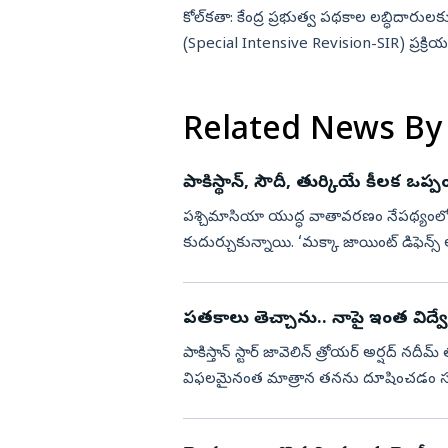
కోల్‌కతా: కేంద్ర ప్రభుత్వ పథకాల లబ్ధిదారుల
(Special Intensive Revision-SIR) ప్రక్
ఆవాస్ యోజన వం...
Related News By
పాకిస్థాన్‌, సౌదీ, తుర్కియే కీలక ఒప్
పశ్చిమాసియా యుద్ధ వాతావరణం నేపథ్యంలో పా
కుదుర్చుకున్నాయి. ‘మక్కా జాయింట్‌ డిఫెన్స్‌ అగ్రిమెంట్‌ (Mecca Joint Defence Agreement) పేరుతో
త్రైపాక్షిక ఒ...
పతకాలు తెచ్చాను.. నాపై ఇంత విద్
పాకిస్తాన్‌ స్టార్‌ జావెలిన్‌ త్రోయర్‌ అర్షద్‌ 
విఫలమైనంత మాత్రాన తనను దూషించడం సరికాదన్న
అయినప్ప...