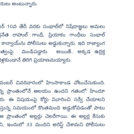
కారులు అంటున్నారు.
బర్‌ 10వ తేదీ వరకు సంభాల్‌లో నిషేదాజ్ఞలు అమలు
గ్రనేత రాహుల్ గాంధీ, ప్రియాకం గాంధీలు సంభాల్
 కాన్వాయ్‌ను పోలీసులు అడ్డుకున్నారు. ఇది రాజ్యాంగ
్వంపై మండిపడ్డారు. అయితే.. అక్కడ ఉద్రిక్త
ెళ్లకుండానే తిరిగి ప్రయాణమయ్యారు.
 నవంబర్‌ చివరివారంలో హింసాకాండ చోటుచేసుకుంది.
ఉన్న ప్రాంతంలోనే ఆలయం ఉందని గతంలో హిందూ
చారు. ఈ విషయంపై కోర్టు విచారించి సర్వే చేయాలని
 చేస్తున్న సమయంలో కొంతమంది అడ్డుకోవడంతో పాటు
ఆ ప్రాంతంలో అల్లర్లు చెలరేగాయి. ఈ అల్లర్ల కేసుకు
ి, ఇందులో 33 మందిని అరెస్ట్‌ చేశామని పోలీసులు