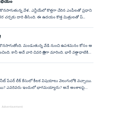
ీ అభయం
 కొనసాగుతున్న వేళ.. ఎన్డీయేలో కొత్తగా చేరిన ఎంపీలతో ప్రధాని
్తికర చర్చకు దారి తీసింది. ఈ ఉదయం కొత్త మిత్రులతో ప్...
!
పోత కొనసాగుతోంది. మండుతున్న వేడి నుంచి ఉపశమనం కోసం ఆ
ి. కానీ అదే వారి చివరి రాత్రిగా మారింది. భారీ వర్షాల ధాటికి
 నీట్‌ పేపర్‌ లీక్‌ కేసులో కీలక విషయాలు వెలుగులోకి వచ్చాయి.
ళ్లాయి? ఎవరెవరు ఇందులో భాగమయ్యారు? అనే అంశాలపై
Advertisement