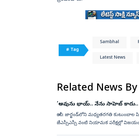
Sambhal
# Tag
Latest News
Related News By
‘అవును భాయ్.. నేను సాహెబ్ కాదు.. 
రాంచీ: జార్ఖండ్‌లోని మధ్యతరగతి కుటుంబాల పిల్ల
జేఎస్సీఎస్సీ వంటి నియామక పరీక్షల్లో విజయం సాధించి అధికారి కావాలని వేలాది మంది యువత
కష్టపడుతున్నారు. ...