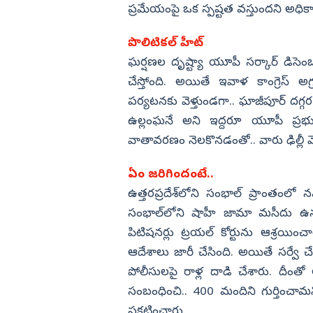
ప్రమేయంపై ఒక స్పష్టత వస్తుందని అధి
పొలిటికల్‌ హీట్‌
ఘర్షణల దృష్ట్యా యూపీ సర్కార్ డిసెం
చేస్తోంది. అయితే ఇవాళ కాంగ్రెస్ అ
పర్యటనకు వెళ్తుండగా.. ఘాజీపూర్ దగ్గర
ఉల్లంఘనే అని ఇద్దరూ యూపీ ప్రభుత
వాతావరణం నెలకొనడంతో.. వారు ఢిల్లీ వ
ఏం జరిగిందంటే..
ఉత్తరప్రదేశ్‌లోని సంభాల్ ప్రాంతంలో
సంభాల్‌లోని షాహీ జామా మసీదు 
పిటిషనర్లు ట్రయల్ కోర్టును ఆశ్రయిం
ఆదేశాలు జారీ చేసింది. అయితే సర్వే
పోలీసులపై రాళ్ల దాడి చేశారు. దీంతో 
సంబంధించి.. 400 మందిని గుర్తించామన
ప్రకటించారు.