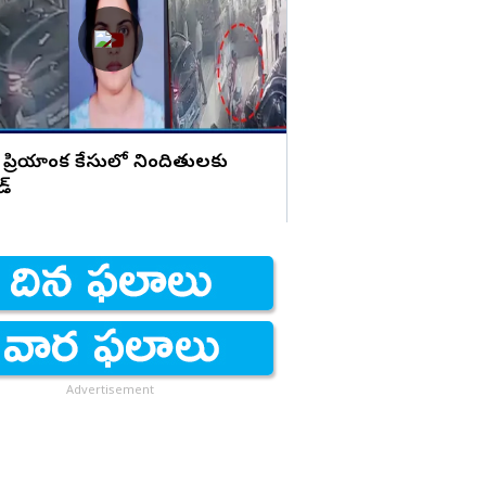
హెచ్చరిక
 ప్రియాంక కేసులో నిందితులకు
డ్
Advertisement