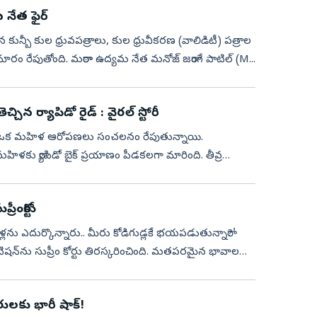
నేత ఫైర్‌
ిన కున్బీ కుల ధ్రువపత్రాలు, కుల ధ్రువీకరణ (వాలిడిటీ) పత్రాల
ారం రేపుతోంది. మరాఠా ఉద్యమ నేత మనోజ్‌ జరాంగే పాటిల్‌ (M...
ిన ర్యాపిడో రైడ్‌ : వైరల్‌ స్టోరీ
యాపిడోపై ఒక మహిళ ఆరోపణలు సంచలనం రేపుతున్నాయి.
 బైక్ ప్రయాణం పీడకలగా మారింది. తీవ్ర
ీంకోర్టు
్లను ఎదుర్కొన్నారు.. మీరు కోడిగుడ్లకే భయపడుతున్నారా?'
్‌ను సుప్రీం కోర్టు తిరస్కరించింది. మతపరమైన భావాలను
రులకు భారీ షాక్!