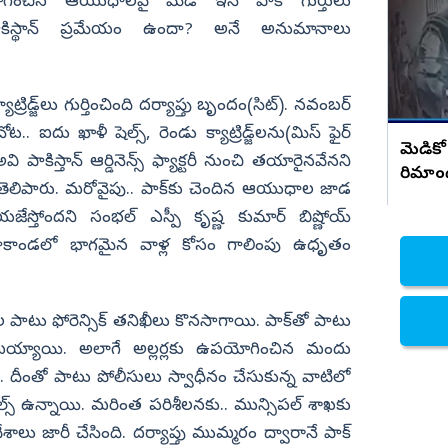
సంచలన నిజాలు..!
ంచిన ఆయుధాలపై మేడ్‌ ఇన్‌ పాక్‌ గుర్తులు
ిస్థాన్‌ ప్రమేయం ఉందా? అనే అనుమానాలు
నిజామాబాద్
్యం
కామారెడ్డి
ి
రంగారెడ్డి
్రిడ్జ్‌లు గుర్తించింది దర్యాప్తు బృందం(సిట్‌). నవంబర్
వికారాబాద్
.. ఐదు ఖాళీ షెల్స్‌, రెండు క్యాట్రిడ్జ్‌లను(మిస్‌ ఫైర్‌
మెడికో
వి పాకిస్తాన్‌ ఆర్డినెన్స్‌ ఫ్యాక్టరీ నుంచి తయారైనవేనని
వరంగల్
రిమాం
ద్ర తెలిపారు. మరోవైపు.. పాక్‌కు చెందిన ఆయుధాల జాడ
హన్మకొండ
స్తోందని సంభల్‌ ఎస్పీ కృష్ణ కుమార్‌ బిష్ణోయ్‌
జనగాం
సాకాండలో భాగమైన వాళ్ల కోసం గాలింపు ఉధృతం
జయశంకర్
మహబూబాబాద్
ాటు ఫోరెన్సిక్‌ తనిఖీలు కొనసాగాయి. పాక్‌తో పాటు
ములుగు
లభ్యమయ్యాయి. అలాగే అల్లర్లకు ఉపయోగించిన మందు
ంది. దీంతో పాటు పోలీసులు స్వాధీనం చేసుకున్న వాటిలో
ెల్స్ ఉన్నాయి. మరింత పరిశీలనకు.. మున్సిపల్‌ శాఖకు
శాలు జారీ చేసింది. దర్యాప్తు ముమ్మరం ద్వారానే పాక్‌