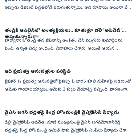
ఇప్పుడు డిజిటల్‌ పద్ధతిలోనే జరుగుతున్నాయి. అది రూపాయి అయినా వేల
రూపాయలైనా సరే..స్మార్ట్‌ ఫోన్‌ ద్వారా క్యూఆర్‌ కోడ్‌ స్కాన...
తండ్రికి ఆన్‌లైన్‌లో అంత్యక్రియలు.. కూతుళ్లూ భలే 'అప్‌డేట్‌'
అవుతున్నారుగా!
హర్యానా: ఓ తండ్రి తన జీవితాన్ని అంకితం చేసి ముగ్గురు కుమార్తెలను
పెంచి, ఉన్నత విద్య అందించి, వివాహాలు చేశారు. అయితే ఆయన
మరణించినప్పుడు కడసారి చూసేందుకు కుమార్తెలు రాకపోవడం,
అంత్యక్రియలను వీడియో కాల్ ద...
ఇదీ ప్రభుత్వ ఆసుపత్రుల పరిస్థితి
జైపూర్‌: ఓ ప్రభుత్వ ఆసుపత్రిలో పైకప్పు ఓ భాగం కూలి మహిళపై పడటంతో
ఆమెకు గాయాలయ్యాయి. ఆమెకు 2 కుట్లు వేయాల్సి వచ్చింది. సాధారణంగా
బయట గాయాలైతే కుట్లు వేయించుకోవడానికి ఆసుపత్రికి వస్తారు. కానీ,
ఆసుపత్రుల...
వైఎస్‌ జగన్‌ భద్రతపై కేంద్ర హోంమంత్రికి వైఎస్సార్‌సీపీ ఫిర్యాదు
ఢిల్లీ: వైఎస్సార్‌సీపీ అధినేత, మాజీ ముఖ్యమంత్రి వైఎస్‌ జగన్‌మోహన్‌రెడ్డి
భద్రతపై కేంద్ర హోంమంత్రి అమిత్‌ షాకు వైఎస్సార్‌సీపీ ఎంపీలు ఫిర్యాదు చేశారు.