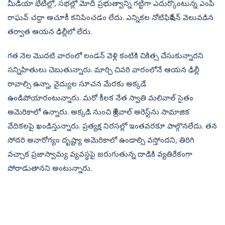
మీడియా భేటీల్లో, సభల్లో మోదీ ప్రభుత్వాన్ని గట్టిగా ఎదుర్కొంటున్న ఎంపీ
రాఘవ్‌ చద్దా ఆచూకీ కనిపించడం లేదు. ఎన్నికల నోటిఫికేషన్‌ వెలువడిన
తర్వాత ఆయన ఢిల్లీలో లేరు.
గత నెల మొదటి వారంలో లండన్‌ వెళ్లి కంటికి చికిత్స చేసుకున్నారని
సన్నిహితులు చెబుతున్నారు. మార్చి చివరి వారంలోనే ఆయన ఢిల్లీ
రావాల్సి ఉన్నా, వైద్యుల సూచన మేరకు అక్కడే
ఉండిపోయారంటున్నారు. మరో కీలక నేత స్వాతి మలివాల్‌ సైతం
అమెరికాలో ఉన్నారు. అక్కడి నుంచి కేజ్రీవాల్‌ అరెస్ట్‌ను సామాజిక
వేదికలపై ఖండిస్తున్నారు. ప్రత్యక్ష నిరసల్లో ఇంతవరకూ పాల్గొనలేదు. తన
సోదరి అనారోగ్యం దృష్ట్యా అమెరికాలో ఉండాల్సి వస్తోందని, తిరిగి
వచ్చాక ప్రజాస్వామ్య వ్యవస్థపై జరుగుతున్న దాడికి వ్యతిరేకంగా
పోరాడుతానని అంటున్నారు.