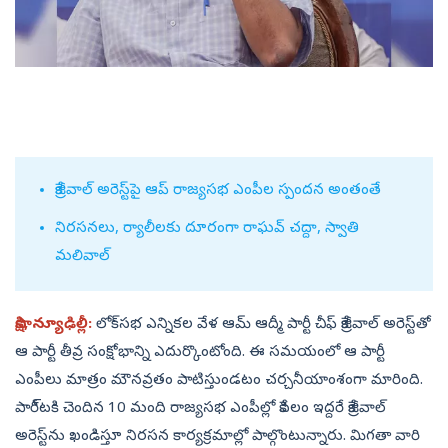
కేజ్రీవాల్‌ అరెస్ట్‌పై ఆప్‌ రాజ్యసభ ఎంపీల స్పందన అంతంతే
నిరసనలు, ర్యాలీలకు దూరంగా రాఘవ్‌ చద్దా, స్వాతి
మలివాల్‌
సాక్షి, న్యూఢిల్లీ:
లోక్‌సభ ఎన్నికల వేళ ఆమ్‌ ఆద్మీ పార్టీ చీఫ్‌ కేజ్రీవాల్‌ అరెస్ట్‌తో
ఆ పార్టీ తీవ్ర సంక్షోభాన్ని ఎదుర్కొంటోంది. ఈ సమయంలో ఆ పార్టీ
ఎంపీలు మాత్రం మౌనవ్రతం పాటిస్తుండటం చర్చనీయాంశంగా మారింది.
పారీ్టకి చెందిన 10 మంది రాజ్యసభ ఎంపీల్లో కేవలం ఇద్దరే కేజ్రీవాల్‌
అరెస్ట్‌ను ఖండిస్తూ నిరసన కార్యక్రమాల్లో పాల్గొంటున్నారు. మిగతా వారి