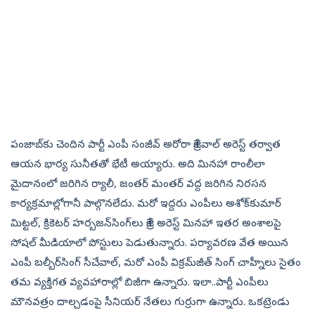
పంజాబ్‌కు చెందిన పార్టీ ఎంపీ సంజీవ్‌ అరోరా కేజ్రీవాల్‌ అరెస్ట్‌ తర్వాత
ఆయన భార్య సునీతతో భేటీ అయ్యారు. అది మినహా రాంలీలా
మైదానంలో జరిగిన ర్యాలీ, జంతర్‌ మంతర్‌ వద్ద జరిగిన నిరసన
కార్యక్రమాల్లోగానీ పాల్గొనలేదు. మరో ఇద్దరు ఎంపీలు అశోక్‌కుమార్‌
మిట్టల్, క్రికెటర్‌ హర్బజన్‌సింగ్‌లు కేజ్రీ అరెస్ట్‌ మినహా ఇతర అంశాలపై
సోషల్‌ మీడియాలో పోస్టులు పెడుతున్నారు. పర్యావరణ వేత అయిన
ఎంపీ బల్బీర్‌సింగ్‌ సీచేవాల్, మరో ఎంపీ విక్రమ్‌జీత్‌ సింగ్‌ చాహ్నీలు సైతం
తమ వ్యక్తిగత వ్యవహారాల్లో బిజీగా ఉన్నారు. ఇలా..పార్టీ ఎంపీలు
మౌనవత్రం దాల్చడంపై సీనియర్‌ నేతలు గుర్రుగా ఉన్నారు. ఒకట్రెండు