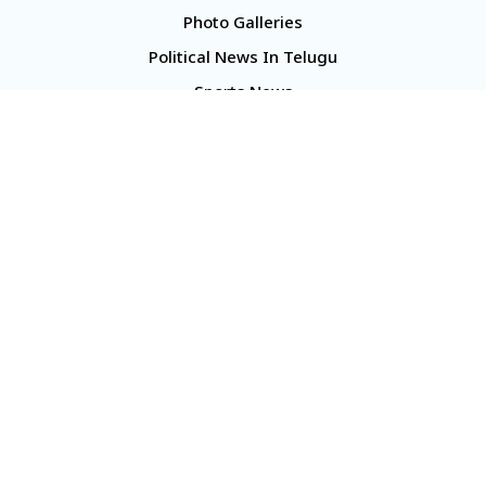
Photo Galleries
Political News In Telugu
Sports News
TS Politics News
Telangana News
Telugu Movie Reviews
Company
About Us
Contact Us
Media Kit
Terms And Conditions