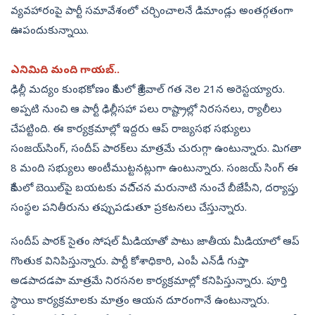
వ్యవహారంపై పార్టీ సమావేశంలో చర్చించాలనే డిమాండ్లు అంతర్గతంగా
ఊపందుకున్నాయి.
ఎనిమిది మంది గాయబ్‌..
ఢిల్లీ మద్యం కుంభకోణం కేసులో కేజ్రీవాల్‌ గత నెల 21న అరెస్టయ్యారు.
అప్పటి నుంచి ఆ పార్టీ ఢిల్లీసహా పలు రాష్ట్రాల్లో నిరసనలు, ర్యాలీలు
చేపట్టింది. ఈ కార్యక్రమాల్లో ఇద్దరు ఆప్‌ రాజ్యసభ సభ్యులు
సంజయ్‌సింగ్, సందీప్‌ పాఠక్‌లు మాత్రమే చురుగ్గా ఉంటున్నారు. మిగతా
8 మంది సభ్యులు అంటీముట్టనట్లుగా ఉంటున్నారు. సంజయ్‌ సింగ్‌ ఈ
కేసులో బెయిల్‌పై బయటకు వచి్చన మరునాటి నుంచే బీజేపీని, దర్యాప్తు
సంస్థల పనితీరును తప్పుపడుతూ ప్రకటనలు చేస్తున్నారు.
సందీప్‌ పాఠక్‌ సైతం సోషల్‌ మీడియాతో పాటు జాతీయ మీడియాలో ఆప్‌
గొంతుక వినిపిస్తున్నారు. పార్టీ కోశాధికారి, ఎంపీ ఎన్‌డీ గుప్తా
అడపాదడపా మాత్రమే నిరసనల కార్యక్రమాల్లో కనిపిస్తున్నారు. పూర్తి
స్థాయి కార్యక్రమాలకు మాత్రం ఆయన దూరంగానే ఉంటున్నారు.