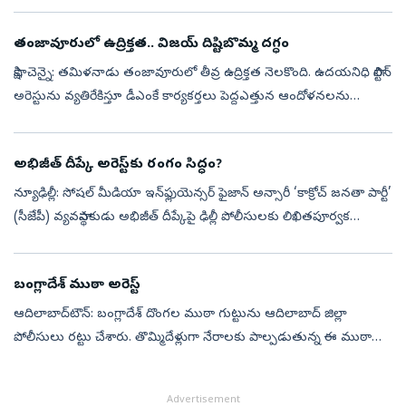
పోలీసులు చెన్నైలోని నివాసానికి వెళ్లిన సమయంలో చోటుచేసుకున్న ఓ వీడి...
తంజావూరులో ఉద్రిక్తత.. విజయ్‌ దిష్టిబొమ్మ దగ్ధం
సాక్షి, చెన్నై: తమిళనాడు తంజావూరులో తీవ్ర ఉద్రిక్తత నెలకొంది. ఉదయనిధి స్టాలిన్‌
అరెస్టును వ్యతిరేకిస్తూ డీఎంకే కార్యకర్తలు పెద్దఎత్తున ఆందోళనలను
చేపడుతున్నారు. తంజావురులో షాపులని మూయిస్తున్నారు. అరెస్...
అభిజీత్ దీప్కే అరెస్ట్‌కు రంగం సిద్ధం?
న్యూఢిల్లీ: సోషల్ మీడియా ఇన్‌ఫ్లుయెన్సర్‌ ఫైజాన్ అన్సారీ ‘కాక్రోచ్ జనతా పార్టీ’
(సీజేపీ) వ్యవస్థాపకుడు అభిజీత్ దీప్కేపై ఢిల్లీ పోలీసులకు లిఖితపూర్వక
ఫిర్యాదు చేశారు. పూణె, ఔరంగాబాద్‌లలో తనపై జరిగిన దా...
బంగ్లాదేశ్‌ ముఠా అరెస్ట్‌
ఆదిలాబాద్‌టౌన్‌: బంగ్లాదేశ్‌ దొంగల ముఠా గుట్టును ఆదిలాబాద్‌ జిల్లా
పోలీసులు రట్టు చేశారు. తొమ్మిదేళ్లుగా నేరాలకు పాల్పడుతున్న ఈ ముఠాను
ఎట్టకేలకు పట్టుకున్నారు. జిల్లా కేంద్రంలో ఎస్పీ అఖిల్‌ మహాజన్‌ సో...
Advertisement