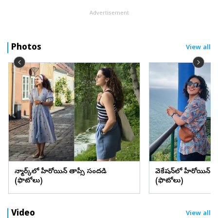
Advertisement
Photos
View all
డెన్మార్క్‌లో హీరోయిన్ తాప్సీ సందడి
వెకేషన్‌లో హీరోయిన్ శ్రద్
(ఫొటోలు)
(ఫొటోలు)
Video
View all