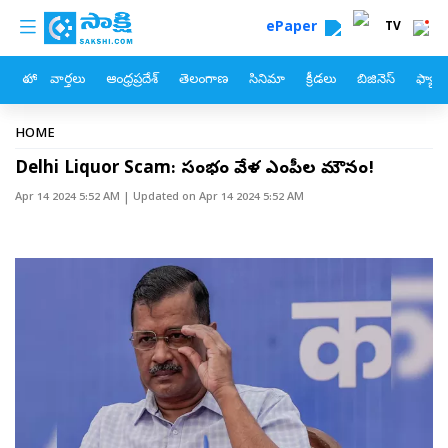
custom menu
Skip to main content
ePaper
TV
హోం
వార్తలు
ఆంధ్రప్రదేశ్
తెలంగాణ
సినిమా
క్రీడలు
బిజినెస్
ఫ్యామ
Breadcrumb
HOME
Delhi Liquor Scam: సంక్షోభం వేళ ఎంపీల మౌనం!
Apr 14 2024 5:52 AM
| Updated on
Apr 14 2024 5:52 AM