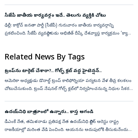
మాజీ సీఎం వైఎస్‌ జగన్‌కు రాష్ట్ర ప్రభుత్వం తగిన భద్...
సీజేపీ జాతీయ కార్యవర్గం ఇదే.. తెలుగు వ్యక్తికి చోటు
ఢిల్లీ: కాక్రోచ్ జనతా పార్టీ (సీజేపీ) గురువారం జాతీయ కార్యవర్గాన్ని
ప్రకటించింది. సీజేపీ వ్యవస్థాపకుడు అభిజీత్ దీప్కే దేశవ్యాప్త కార్యక్రమం ‘క్యా
బోల్తీ పబ్లిక్’ను కూడా ఇవాళే ప్రకటించిన విషయం తెలిసింద...
Related News By Tags
ట్రంప్‌ను టార్గెట్‌ చేశారా?.. గోల్ఫ్ క్లబ్‌ వద్ద హైటెన్షన్‌..
అమెరికా అధ్యక్షుడు డొనాల్డ్ ట్రంప్‌ కాలిఫోర్నియా పర్యటన వేళ తీవ్ర కలకలం
చోటుచేసుకుంది. ట్రంప్ నేషనల్ గోల్ఫ్ క్లబ్‌లో నిర్వహించనున్న నిధుల సేకరణ
కార్యక్రమానికి (ఫండ్‌రైజింగ్ డిన్నర్) హాజరుకానున్న నేపథ్...
ఉదయ్‌నిధి బాత్రూంలో ఉన్నారు.. కాస్త ఆగండి
డీఎంకే నేత, తమిళనాడు ప్రతిపక్ష నేత ఉదయ్‌నిధి స్టాలిన్‌ అరెస్టు రాష్ట్ర
రాజకీయాల్లో మరింత వేడి పెంచింది. ఆయనను అదుపులోకి తీసుకునేందుకు