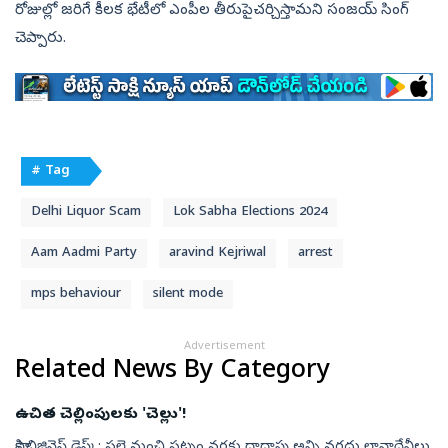
రోజుల్లో జరిగే కీలక భేటీలో ఎంపీల తీరుపైచర్చిస్తామని సంజయ్‌ సింగ్‌
చెప్పారు.
# Tag
Delhi Liquor Scam
Lok Sabha Elections 2024
Aam Aadmi Party
aravind Kejriwal
arrest
mps behaviour
silent mode
Advertisement
Related News By Category
ఉచిత చెల్లింపులకు 'చెల్లు'!
సాక్షి బిజినెస్‌ డెస్క్‌: పల్లె నుంచి పట్నం వరకు దాదాపు అన్ని నగదు లావాదేవీలు