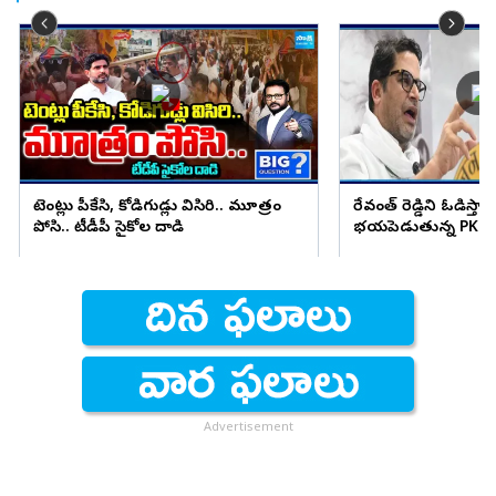
టెంట్లు పీకేసి, కోడిగుడ్లు విసిరి.. మూత్రం
రేవంత్ రెడ్డిని ఓడిస్తా..
పోసి.. టీడీపీ సైకోల దాడి
భయపెడుతున్న PK కామ
Advertisement