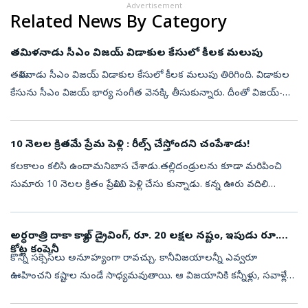
Advertisement
Related News By Category
తమిళనాడు సీఎం విజయ్‌ విడాకుల కేసులో కీలక మలుపు
తమిళనాడు సీఎం విజయ్‌ విడాకుల కేసులో కీలక మలుపు తిరిగింది. విడాకుల
కేసును సీఎం విజయ్‌ భార్య సంగీత వెనక్కి తీసుకున్నారు. దీంతో విజయ్‌-
సంగీత విడాకుల కేసును కోర్టుట్టివేసింది.
10 నెలల క్రితమే ప్రేమ పెళ్లి : రీల్స్‌ చేస్తోందని చంపేశాడు!
కలకాలం కలిసి ఉందామనిబాస చేశాడు.తల్లిదండ్రులను కూడా మరిపించి
సుమారు 10 నెలల క్రితం ప్రేమించి పెళ్లి చేసు కున్నాడు. కన్న ఊరు వదిలి
బెంగళూరులో మకాం పెట్టాడు. అంతలోనే తనను పట్టించుకోవడంలేదనీ,
ఎక్కువ సమయం...
అర్ధరాత్రి దాకా క్యాబ్ డ్రైవింగ్‌, రూ. 20 లక్షల నష్టం, ఇపుడు రూ.
కోట్ల కంపెనీ
కొన్ని సక్సెస్‌లు అనూహ్యంగా రావచ్చు. కానీవిజయాలన్నీ ఎవ్వరూ
ఊహించని కష్టాల నుండే సాధ్యమవుతాయి. ఆ విజయానికి కన్నీళ్లు, సవాళ్లే
శక్తివంతమైన సోపానాలుగా మారతాయి. ప్రతీ ఎదురు దెబ్బ ఒక్కో మెట్టుగా