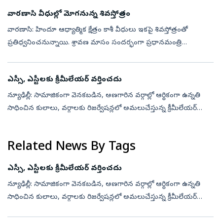
అసాధారణ వి...
వారణాసి వీధుల్లో మోగనున్న శివస్తోత్రం
వారణాసి: హిందూ ఆధ్యాత్మిక క్షేత్రం కాశీ వీధులు ఇకపై శివస్తోత్రంతో
ప్రతిధ్వనించనున్నాయి. శ్రావణ మాసం సందర్భంగా ప్రధానమంత్రి
నియోజకవర్గమైన వారణాసిలోని 55 ప్రధాన కూడళ్లలో ప్రతిరోజూ ఉదయం
5.30 – 6.30 మధ్యక...
ఎస్సీ, ఎస్టీలకు క్రీమీలేయర్‌ వర్తించదు
న్యూఢిల్లీ: సామాజికంగా వెనకబడిన, అణగారిన వర్గాల్లో ఆర్థికంగా ఉన్నతి
సాధించిన కులాలు, వర్గాలకు రిజర్వేషన్లలో అమలుచేస్తున్న క్రీమీలేయర్‌
విధానం ఎస్సీ, ఎస్టీలకు వర్తించదని సర్వోన్నత న్యాయస్థానంలో కేంద్ర ...
Related News By Tags
ఎస్సీ, ఎస్టీలకు క్రీమీలేయర్‌ వర్తించదు
న్యూఢిల్లీ: సామాజికంగా వెనకబడిన, అణగారిన వర్గాల్లో ఆర్థికంగా ఉన్నతి
సాధించిన కులాలు, వర్గాలకు రిజర్వేషన్లలో అమలుచేస్తున్న క్రీమీలేయర్‌
విధానం ఎస్సీ, ఎస్టీలకు వర్తించదని సర్వోన్నత న్యాయస్థానంలో కేంద్ర ...