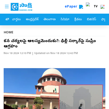
custom menu
Skip to main content
ePaper
TV
హోం
వార్తలు
ఆంధ్రప్రదేశ్
తెలంగాణ
సినిమా
క్రీడలు
బిజినెస్
ఫ్యామ
Breadcrumb
HOME
కఠిన చర్యలపై ఆలస్యమెందుకు?: ఢిల్లీ సర్కార్‌పై సుప్రీం
ఆగ్రహం
Nov 18 2024 12:10 PM
| Updated on
Nov 18 2024 12:42 PM