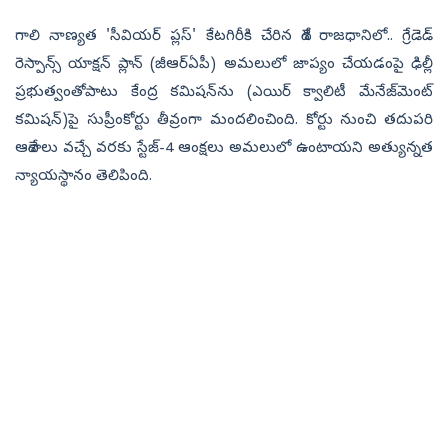
గాలి నాణ్యత 'సీవియర్‌ ప్లస్' కేటగిరీకి చేరిన దేశ రాజధానిలో.. గ్రేడెడ్
రెస్పాన్స్ యాక్షన్ ప్లాన్ (జీఆర్‌ఏపీ) అమలులో జాప్యం చేయడంపై ఢిల్లీ
ప్రభుత్వంతోపాటు కేంద్ర కమిషన్‌ను (ఎయిర్ క్వాలిటీ మేనేజ్‌మెంట్
కమిషన్‌)పై సుప్రీంకోర్టు తీవ్రంగా మందలించింది. కోర్టు నుంచి తదుపరి
ఆదేశాలు వచ్చే వరకు స్టేజ్‌-4 ఆంక్షలు అమలులో ఉంటాయని అత్యున్నత
న్యాయస్థానం తెలిపింది.