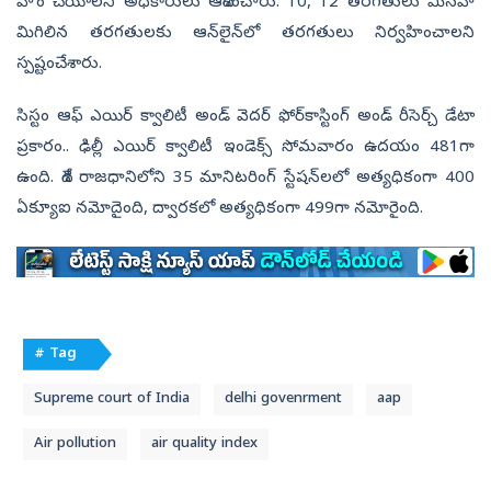
హోం చేయాలని అధికారులు ఆదేశించారు. 10, 12 తరగతులు మినహా
మిగిలిన తరగతులకు ఆన్‌లైన్‌లో తరగతులు నిర్వహించాలని
స్పష్టంచేశారు.
సిస్టం ఆఫ్ ఎయిర్ క్వాలిటీ అండ్ వెదర్ ఫోర్‌కాస్టింగ్ అండ్ రీసెర్చ్ డేటా
ప్రకారం.. ఢిల్లీ ఎయిర్ క్వాలిటీ ఇండెక్స్ సోమవారం ఉదయం 481గా
ఉంది. దేశ రాజధానిలోని 35 మానిటరింగ్ స్టేషన్‌లలో అత్యధికంగా 400
ఏక్యూఐ నమోదైంది, ద్వారకలో అత్యధికంగా 499గా నమోరైంది.
# Tag
Supreme court of India
delhi govenrment
aap
Air pollution
air quality index