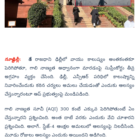
న్యూఢిల్లీ:
దేశ రాజధాని ఢిల్లీలో వాయు కాలుష్యం అంతకంతకూ
పెరిగిపోతూ, గాలి నాణ్యత అధ్వానంగా మారడంపై సుప్రీంకోర్టు తీవ్ర
అగ్రహం వ్యక్తం చేసింది. ఢిల్లీ, ఎన్సీఆర్‌ పరిధిలో కాలుష్యాన్ని
నివారించేందుకు కఠిన చర్యలు అమలు చేయడంతో ఎందుకు ఆలస్యం
చేస్తున్నారంటూ ఆప్‌ ప్రభుత్వంపై మండిపడింది.
గాలి నాణ్యత సూచీ (AQI) 300 కంటే ఎక్కువ పెరిగిపోతుంటే ఏం
చేస్తున్నారని ప్రశ్నించింది. అంత దాటే వరకు ఎందుకు వేచి చూశారని
ప్రశ్నించింది. అలాగే.. స్టేజ్‌-4 ఆంక్షల అమలులో ఆలస్యంపై నిలదీసింది.
మూడు రోజులు ఆలస్యం ఎందుకు అయిందని అడిగింది.