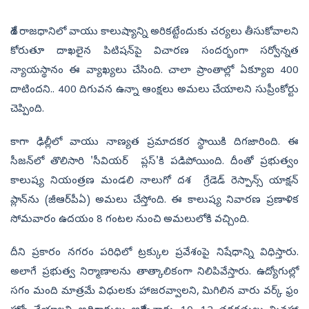
దేశ రాజధానిలో వాయు కాలుష్యాన్ని అరికట్టేందుకు చర్యలు తీసుకోవాలని
కోరుతూ దాఖలైన పిటిషన్‌పై విచారణ సందర్భంగా సర్వోన్నత
న్యాయస్థానం ఈ వ్యాఖ్యలు చేసింది. చాలా ప్రాంతాల్లో ఏక్యూఐ 400
దాటిందని.. 400 దిగువన ఉన్నా ఆంక్షలు అమలు చేయాలని సుప్రీంకోర్టు
చెప్పింది.
కాగా ఢిల్లీలో వాయు నాణ్యత ప్రమాదకర స్థాయికి దిగజారింది. ఈ
సీజన్‌లో తొలిసారి 'సీవియర్‌ ప్లస్'కి పడిపోయింది. దీంతో ప్రభుత్వం
కాలుష్య నియంత్రణ మండలి నాలుగో దశ గ్రేడెడ్ రెస్పాన్స్ యాక్షన్
ప్లాన్‌ను (జీఆర్‌పీఏ) అమలు చేస్తోంది. ఈ కాలుష్య నివారణ ప్రణాళిక
సోమవారం ఉదయం 8 గంటల నుంచి అమలులోకి వచ్చింది.
దీని ప్రకారం నగరం పరిధిలో ట్రక్కుల ప్రవేశంపై నిషేధాన్ని విధిస్తారు.
అలాగే ప్రభుత్వ నిర్మాణాలను తాత్కాలికంగా నిలిపివేస్తారు. ఉద్యోగుల్లో
సగం మంది మాత్రమే విధులకు హాజరవ్వాలని, మిగిలిన వారు వర్క్‌ ఫ్రం