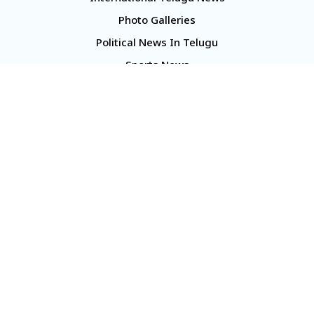
Photo Galleries
Political News In Telugu
Sports News
TS Politics News
Telangana News
Telugu Movie Reviews
Company
About Us
Contact Us
Media Kit
Terms And Conditions