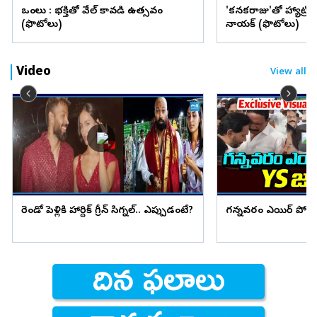
ఒంగోలు : భక్తితో వేల్ కావడి ఉత్సవం
'కనకరాజు'తో హ్యాట్రిక్ 
(ఫొటోలు)
నాయక్ (ఫొటోలు)
Video
View all
రెండో పెళ్లికి హార్దిక్ గ్రీన్ సిగ్నల్.. ఎప్పుడంటే?
గన్నవరం ఎయిర్ పోర్టు