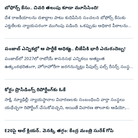
బోఫోర్స్‌ కేసు.. చివరి తలుపు కూడా మూసేసింది!
దేశ రాజకీయాలను దశాబ్దాల పాటు కుదిపేసిన సంచలన బోఫోర్స్‌ కేసుకు
ఎట్టకేలకు న్యాయపరంగా ముగింపు పడింది. ఒకప్పుడు అధికార పీఠాలను
కదిలించిన ఈ వివాదంలో మిగిలిన చివరి న్యాయపోరాటానికి సుప్రీంకోర్టు
తెరదించింది....
పంజాబ్‌ ఎన్నికల్లో ఆ పార్టీకే ఆధిక్యం.. బీజేపీకి భారీ ఎదురుదెబ్బ!
పంజాబ్‌లో 2027లో రాబోయే శాసనసభ ఎన్నికలు అత్యంత
ఉత్కంఠభరితంగా, హోరాహోరీగా జరగనున్నట్లు పీపుల్స్ పల్స్ రీసర్చ్ సంస్థ
చేపట్టిన తాజా మూడ్ సర్వేలో వెల్లడయింది. పంజాబ్ రాష్ట్రంలోని మొత్తం
117 అసెంబ్లీ నియో...
కోర్టు ప్రొసీడింగ్స్‌ రిపోర్టీంగ్‌కు ఓకే
సాక్షి, న్యూఢిల్లీ: న్యాయస్థానాల విచారణలకు సంబంధించి వార్తా సంస్థలు
యథేచ్ఛగా రిపోర్టీంగ్‌ చేసుకోవచ్చని, అయితే విచారణ తాలూకు ఆడియో,
వీడియో క్లిప్‌లను మాత్రం తమ వార్తల్లో ఎట్టి పరిస్థితుల్లోనూ ఉపయోగించక...
E20పై ఆల్‌ క్లియర్‌.. వెనక్కి తగ్గం: కేంద్ర మంత్రి సురేశ్‌ గోపి