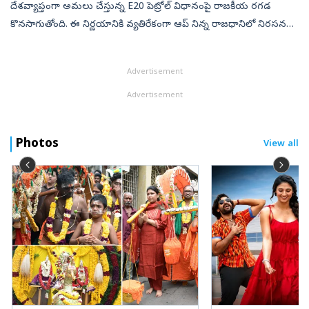
దేశవ్యాప్తంగా అమలు చేస్తున్న E20 పెట్రోల్‌ విధానంపై రాజకీయ రగడ
కొనసాగుతోంది. ఈ నిర్ణయానికి వ్యతిరేకంగా ఆప్‌ నిన్న రాజధానిలో నిరసనలు
చేపట్టిన సంగతి తెలిసిందే. ఈ తరుణంలో.. కేంద్ర ప్రభుత్వం కీలక స్పష్టత ...
Advertisement
Advertisement
Photos
View all