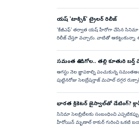
మన...
యష్ 'టాక్సిక్' ట్రైలర్ రిలీజ్
'కేజీఎఫ్' తర్వాత యష్ హీరోగా చేసిన సినిమా 'ట
రిలీజ్ చేస్తూ వచ్చారు. వాటితో ఆకట్టుకున్
తాజాగ...
సమంత తిండిగోల.. తల్లి కూతురి బర్త్ డే
ఆగస్టు నెల జ్ఞాపకాల్ని పంచుకున్న సమంత
పుట్టినరోజు సెలబ్రేషన్తాజ్ మహల్ దగ్గర రుక్సా
ఓణీలో ...
భారత క్రికెటర్ జైస్వాల్‌తో డేటింగ్? క్
సినిమా సెలబ్రిటీలకు సంబంధించి ఎప్పటికప్ప
హీరోయిన్ మృణాల్ ఠాకుర్ గురించి ఒకటి బయటక
డేటింగ్‌లో ఉందని అన్...