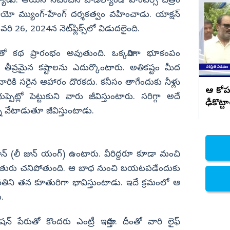
య్యాడు. ఆయన నటించిన బాడ్‌ల్యాండ్ హంటర్స్ చిత్రం
ుకున్న
దిశా చట్టాన్ని పేరు మార్చి అయినా చట్టాన్ని
అమలు చెయ్.. అనితకు వరుదు కళ్యాణి
యో మ్యుంగ్-హేంగ్ దర్శకత్వం వహించాడు. యాక్ష‌న్
నిజామాబాద్
సూచన
వరి 26, 2024న నెట్‌ఫ్లిక్స్‌లో విడుదలైంది.
్యం
కామారెడ్డి
ి
రంగారెడ్డి
 కథ ప్రారంభం అవుతుంది. ఒక్కసారిగా భూకంపం
 తీవ్రమైన కష్టాలను ఎదుర్కొంటారు. అతికష్టం మీద
వికారాబాద్
రికి సరైన ఆహారం దొరకదు. కనీసం తాగేందుకు నీళ్లు
వరంగల్
ఆ కోప
ెట్లో పెట్టుకుని వారు జీవిస్తుంటారు. సరిగ్గా అదే
ఢీకొట్ట
హన్మకొండ
్ని వేటాడుతూ జీవిస్తుంటాడు.
జనగాం
జయశంకర్
ాన్ (లీ జున్ యంగ్‌) ఉంటారు. వీరిద్దరూ కూడా మంచి
మహబూబాబాద్
 కూతురు చ‌నిపోతుంది. ఆ బాధ నుంచి బయటపడేందుకు
ములుగు
ిని త‌న కూతురిగా భావిస్తుంటాడు. ఇదే క్రమంలో ఆ
.
ేష‌న్ పేరుతో కొందరు ఎంట్రీ ఇస్తారు. దీంతో వారి లైఫ్‌