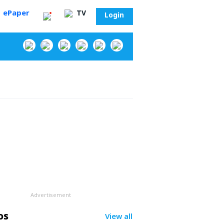
ePaper
TV
Login
‌
Advertisement
సా?
os
View all