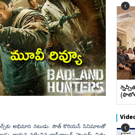
బేడ్కర్‌ కోనసీమ
రాజన్న
ఫొటోలు
మేటి చిత్రా
ఖమ్మం
వీడియోలు
వెబ్ స్టోరీస్
బోనం
హైదరాబాద్ లో సందడి చేసిన ‘కాంతారా’
భద్రాద్రి
టోలు
ఫేమ్‌ రుక్మిణి వసంత్‌ (ఫొటోలు)
మహబూబ్‌నగర్
జోగులాంబ
నాగర్ కర్నూల్
నారాయణపేట
వనపర్తి
మెదక్
ప్రెగ్న
ములు నెల్లూరు
సంగారెడ్డి
(ఫొటో
సిద్దిపేట
నల్గొండ
Vide
సూర్యాపేట
మా లవర్స్‌కు అభిమాన నటుడు. సౌత్ కొరియ‌న్ సినిమాలతో
రామరాజు
యాదాద్రి