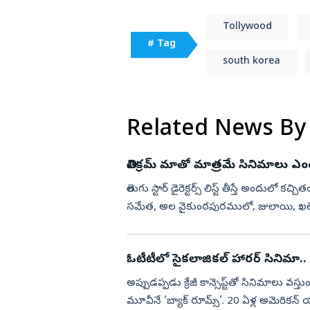
Tollywood
# Tag
south korea
Related News By
త్రివిక్రమ్ మాతో మాత్రమే సినిమాలు ఎం
తెలుగు స్టార్ డైరెక్టర్స్ లిస్ట్ తీస్తే అందులో క
సమేత, అల వైకుంఠపురములో, జులాయి, ఖలేజా, 
ఓటీటీలో సైకలాజికల్ హారర్ సినిమా.. 
అప్పుడప్పడు క్రేజీ కాన్సెప్ట్‌తో సినిమాలు వ
మూవీనే 'బ్యాక్ రూమ్స్'. 20 ఏళ్ల అమెరికన్ య