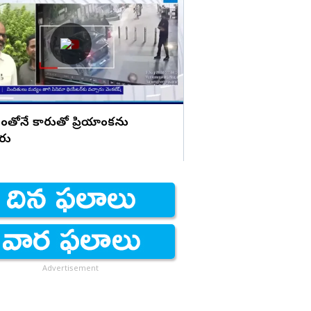
నువ్వు బిరియాని కనిపెడ
చేసినట్లు? బాబుపై బుగ్గన స
ంతోనే కారుతో ప్రియాంకను
ారు
Advertisement