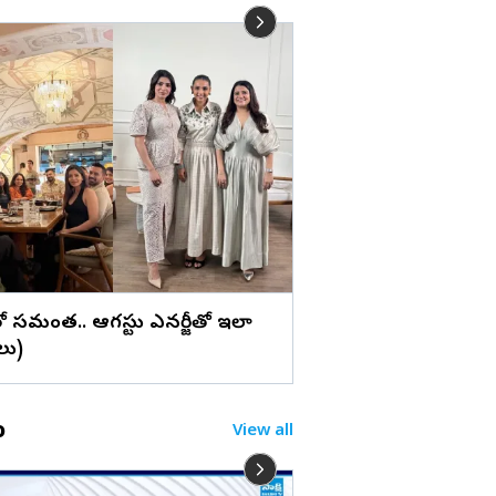
లు
వేశ్య పాత్రలో అదరగొట్టి
ఈ బ్యూటీ బ్యాగ్‌గ్రౌండ్
ెన్సీతో సమంత.. ఆగస్టు ఎనర్జీతో ఇలా
లు)
o
View all