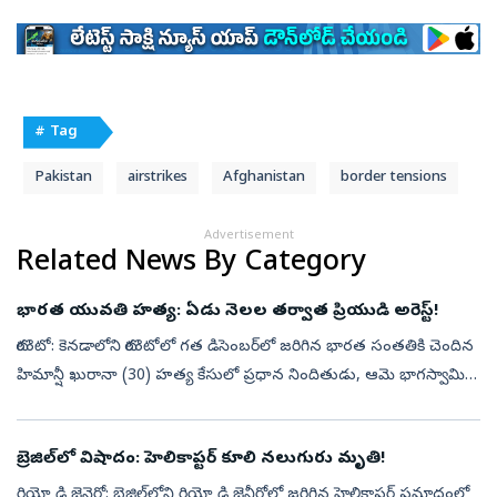
# Tag
Pakistan
airstrikes
Afghanistan
border tensions
Advertisement
Related News By Category
భారత యువతి హత్య: ఏడు నెలల తర్వాత ప్రియుడి అరెస్ట్!
టొరంటో: కెనడాలోని టొరంటోలో గత డిసెంబర్‌లో జరిగిన భారత సంతతికి చెందిన
హిమాన్షీ ఖురానా (30) హత్య కేసులో ప్రధాన నిందితుడు, ఆమె భాగస్వామి
అబ్దుల్ గఫూరీ (32)ని పోలీసులు అరెస్టు చేశారు. డిసెంబర్ 20, 2025న ఈ...
బ్రెజిల్‌లో విషాదం: హెలికాప్టర్ కూలి నలుగురు మృతి!
రియో డి జెనెరో: బ్రెజిల్‌లోని రియో డి జెనీరోలో జరిగిన హెలికాప్టర్ ప్రమాదంలో