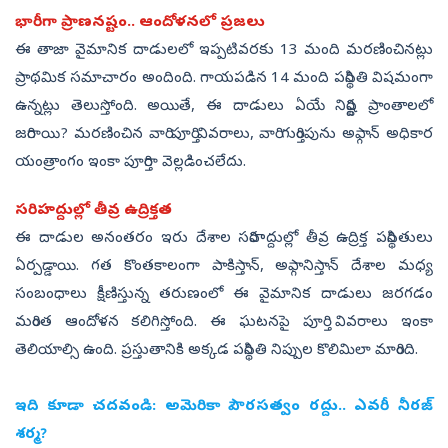
భారీగా ప్రాణనష్టం.. ఆందోళనలో ప్రజలు
ఈ తాజా వైమానిక దాడులలో ఇప్పటివరకు 13 మంది మరణించినట్లు
ప్రాథమిక సమాచారం అందింది. గాయపడిన 14 మంది పరిస్థితి విషమంగా
ఉన్నట్లు తెలుస్తోంది. అయితే, ఈ దాడులు ఏయే నిర్దిష్ట ప్రాంతాలలో
జరిగాయి? మరణించిన వారి పూర్తి వివరాలు, వారి గుర్తింపును అఫ్గాన్ అధికార
యంత్రాంగం ఇంకా పూర్తిగా వెల్లడించలేదు.
సరిహద్దుల్లో తీవ్ర ఉద్రిక్తత
ఈ దాడుల అనంతరం ఇరు దేశాల సరిహద్దుల్లో తీవ్ర ఉద్రిక్త పరిస్థితులు
ఏర్పడ్డాయి. గత కొంతకాలంగా పాకిస్తాన్, అఫ్గానిస్తాన్ దేశాల మధ్య
సంబంధాలు క్షీణిస్తున్న తరుణంలో ఈ వైమానిక దాడులు జరగడం
మరింత ఆందోళన కలిగిస్తోంది. ఈ ఘటనపై పూర్తి వివరాలు ఇంకా
తెలియాల్సి ఉంది. ప్రస్తుతానికి అక్కడ పరిస్థితి నిప్పుల కొలిమిలా మారింది.
ఇది కూడా చదవండి:
అమెరికా పౌరసత్వం రద్దు.. ఎవరీ నీరజ్
శర్మ?