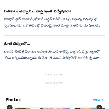
పతకాలు తెచ్చాను.. నాపై ఇంత విద్వేషమా?
పాకిస్తాన్‌ స్టార్‌ జావెలిన్‌ త్రోయర్‌ అర్షద్‌ నదీమ్‌ తనపై వస్తున్న విమర్శలపై
స్పందించాడు. ఒక ఈవెంట్లో విఫలమైనంత మాత్రాన తనను దూషించడం
సరికాదన్నాడు. తాను దేశానికి కీర్తి ప్రతిష్టలు తెచ్చానని.. అయినప్ప...
రూట్‌ సారథ్యంలో...
లండన్‌: రెండేళ్ల విరామం అనంతరం డాన్‌ లారెన్స్‌ ఇంగ్లండ్‌ టెస్టు జట్టులో
చోటు దక్కించుకున్నాడు. ఈ నెల 19 నుంచి పాకిస్తాన్‌తో జరగనున్న మూడు
మ్యాచ్‌ల టెస్టు సిరీస్‌ కోసం ఇంగ్లండ్‌ గురువారం 16 మందితో కూడి...
Advertisement
Advertisement
Photos
View all