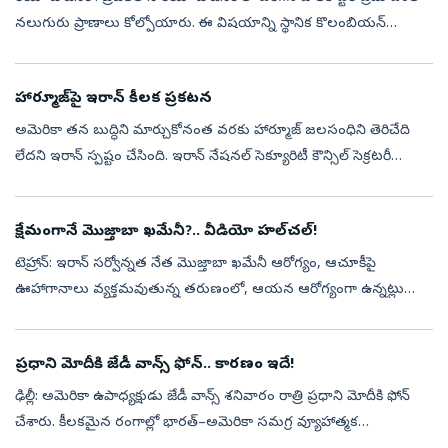
నలుగురు ప్రాణాలు కోల్పోయారు. ఈ విషయాన్ని స్థానిక కొలంబియన్
కాన్సులేట్ తెలిపింది. మృతులలో ఒక పైలట్‌తో పాటు ఒకే కుటుంబానికి చె...
హార్మూజ్‌పై ఇరాన్‌ కీలక ప్రకటన
అమెరికా తన బుద్ధిని మార్చుకోనంత వరకు హార్మూజ్‌ జలసంధిని తెరిచేది
లేదని ఇరాన్‌ స్పష్టం చేసింది. ఇరాన్‌ నేషనల్‌ సెక్యూరిటీ కౌన్సిల్‌ సెక్రటరీ
మహ్మద్‌ బఘెర్‌ జొల్ఘాదర్‌ ఈ మేరకు విడుదల చేసిన ప్రకటనను ప్రభ...
క్షేమంగానే మొజ్తాబా ఖమేనీ?.. వీడియో హల్‌చల్‌!
టెహ్రాన్‌: ఇరాన్ సర్వోన్నత నేత మొజ్తాబా ఖమేనీ ఆరోగ్యం, ఆచూకీపై
ఊహాగానాలు వ్యక్తమవుతున్న తరుణంలో, ఆయన ఆరోగ్యంగా ఉన్నట్లు
కనిపించే ఒక వీడియో హల్‌చల్‌ చేస్తోంది. ఇరాన్‌క చెందిన సెమీ-అఫీషియల్
మెహర్ న్యూస...
ప్రధాని మోదీకి జేడీ వాన్స్‌ ఫోన్‌.. కారణం​ ఇదే!
ఢిల్లీ: అమెరికా ఉపాధ్యక్షుడు జేడీ వాన్స్‌ శనివారం రాత్రి ప్రధాని మోదీకి ఫోన్‌
చేశారు. కీలకమైన రంగాల్లో భారత్‌–అమెరికా సమగ్ర వ్యూహాత్మక