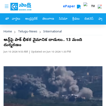
custom menu
Skip to main content
ePaper
TV
హోం
వార్తలు
ఆంధ్రప్రదేశ్
తెలంగాణ
సినిమా
క్రీడలు
బిజినెస్
ఫ్యామ
Breadcrumb
Home
Telugu-News
International
అఫ్గాన్‌పై పాక్ భీకర వైమానిక దాడులు.. 13 మంది
దుర్మరణం
Jun 10 2026 9:53 AM
| Updated on
Jun 10 2026 1:33 PM