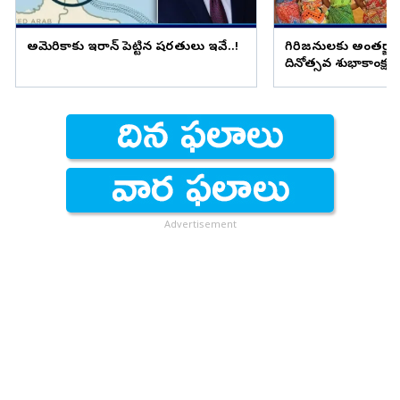
అమెరికాకు ఇరాన్ పెట్టిన షరతులు ఇవే..!
గిరిజనులకు అంతర్జా
దినోత్సవ శుభాకాంక్షల
జగన్
Advertisement