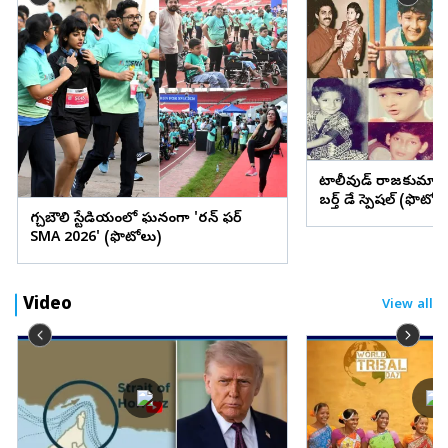
టాలీవుడ్ రాజకుమార
బర్త్ డే స్పెషల్ (ఫొటోల
గచ్చిబౌలి స్టేడియంలో ఘనంగా 'రన్ ఫర్
SMA 2026' (ఫొటోలు)
Video
View all