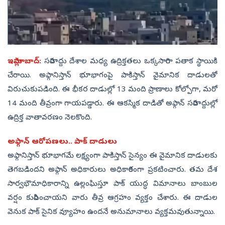
ఇస్లామాబాద్‌:
సరిహద్దు దేశాల మధ్య ఉద్రిక్తతలు ఒక్కసారిగా పతాక స్థాయికి
చేరాయి. అఫ్గానిస్తాన్‌ భూభాగంపై పాకిస్తాన్ వైమానిక దాడులతో
విరుచుకుపడింది. ఈ భీకర దాడుల్లో 13 మంది ప్రాణాలు కోల్పోగా, మరో
14 మంది తీవ్రంగా గాయపడ్డారు. ఈ ఆకస్మిక దాడితో అఫ్గాన్ సరిహద్దుల్లో
ఉద్రిక్త వాతావరణం నెలకొంది.
అఫ్గాన్ ఆరోపణలు.. పాక్ దాడులు
అఫ్గానిస్తాన్ భూభాగమే లక్ష్యంగా పాకిస్తాన్ సైన్యం ఈ వైమానిక దాడులకు
తెగబడిందని అఫ్గాన్ అధికారులు అధికారికంగా ప్రకటించారు. తమ దేశ
సార్వభౌమాధికారాన్ని ఉల్లంఘిస్తూ పాక్ యుద్ధ విమానాలు బాంబుల
వర్షం కురిపించాయని వారు తీవ్ర ఆగ్రహం వ్యక్తం చేశారు. ఈ దాడుల
వెనుక పాక్ సైనిక వ్యూహం ఉందనే అనుమానాలు వ్యక్తమవుతున్నాయి.