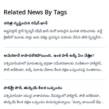
భాగస్వామ్యాన్ని విస్తరించేందుకు గల అవకాశాలపై ఇద్దరు నేతలు చర్చించ...
Related News By Tags
చరిత్ర సృష్టించిన రషీద్‌ ఖాన్‌
ఆఫ్ఘనిస్తాన్‌ స్టార్‌ స్పిన్నర్‌ రషీద్‌ ఖాన్‌ మరో అరుదైన ఘనత సాధించాడు. వన్డే
క్రికెట్‌లో మూడు సార్లు ఆరు వికెట్ల ప్రదర్శన నమోదు చేసిన తొలి స్పిన్నర్‌గా
చరిత్రకెక్కాడు. ఐర్లాండ్‌తో జరిగిన రెండో వన్డేల...
అమెరికానే కాపాడలేకపోయింది.. ఇంక పాక్‌-టర్కీ ఏం చేస్తాయి?
పశ్చిమాసియాలో మారుతున్న భద్రతా సమీకరణాలకు సంకేతంగా పాకిస్థాన్‌,
సౌదీ అరేబియా, టర్కీ మూడు దేశాలు కీలక రక్షణ ఒప్పందంపై సంతకాలు
చేశాయి. అమెరికా-ఇరాన్‌ మధ్య పెరుగుతున్న ఉద్రిక్తతలు, గల్ఫ్‌ ప్రాంతంలో
నెలకొ...
పాకిస్థాన్‌, సౌదీ, తుర్కియే కీలక ఒప్పందం
పశ్చిమాసియా యుద్ధ వాతావరణం నేపథ్యంలో పాకిస్థాన్, సౌదీ అరేబియా,
తుర్కియే కీలక రక్షణ ఒప్పందం కుదుర్చుకున్నాయి. ‘మక్కా జాయింట్‌ డిఫెన్స్‌
అగ్రిమెంట్‌ (Mecca Joint Defence Agreement) పేరుతో త్రైపాక్షిక ఒ...