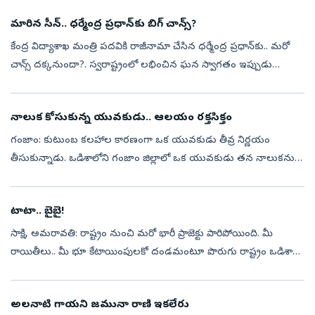
మారిన సీన్‌.. ధర్మేంద్ర ప్రధాన్‌కు బిగ్‌ చాన్స్‌?
కేంద్ర విద్యాశాఖ మంత్రి పదవికి రాజీనామా చేసిన ధర్మేంద్ర ప్రధాన్‌కు.. మరో
చాన్స్‌ దక్కనుందా?. స్వరాష్ట్రంలో లభించిన ఘన స్వాగతం ఇప్పుడు
రాజకీయ వర్గాల్లో ఆసక్తికర చర్చకు దారితీస్తోంది. బీజేపీలో కీలక నేతగ...
నాలుక కోసుకున్న యువకుడు.. ఆలయం రక్తసిక్తం
గంజాం: కుటుంబ కలహాల కారణంగా ఒక యువకుడు తీవ్ర నిర్ణయం
తీసుకున్నాడు. ఒడిశాలోని గంజాం జిల్లాలో ఒక యువకుడు తన నాలుకను
కోసుకున్న ఘటన స్థానికంగా సంచలనం సృష్టించింది. బెగునియాపడ
పోలీసు స్టేషన్ పరిధిలోని హన్స...
టాటా.. బైబై!
సాక్షి, అమరావతి: రాష్ట్రం నుంచి మరో భారీ ప్రాజెక్టు పారిపోయింది. మీ
రాయితీలు.. మీ భూ కేటాయింపులకో దండమంటూ పొరుగు రాష్ట్రం ఒడిశాకు
వెళ్లిపోయింది. ఇలా చేసింది ఏదో చిన్నా చితకా సంస్థ కాదు. భారతదేశ కార్పొ...
అలనాటి గాయని జమునా రాణి ఇకలేరు