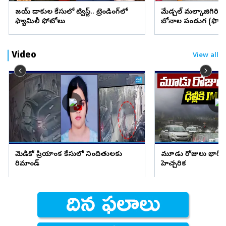
విజయ్ విడాకుల కేసులో ట్విస్ట్.. ట్రెండింగ్‌లో
మేడ్చల్ మల్కాజిగిరి జిల్
ఫ్యామిలీ ఫోటోలు
బోనాల పండుగ (ఫొటో
Video
View all
మెడికో ప్రియాంక కేసులో నిందితులకు
మూడు రోజులు భారీ వ
రిమాండ్
హెచ్చరిక