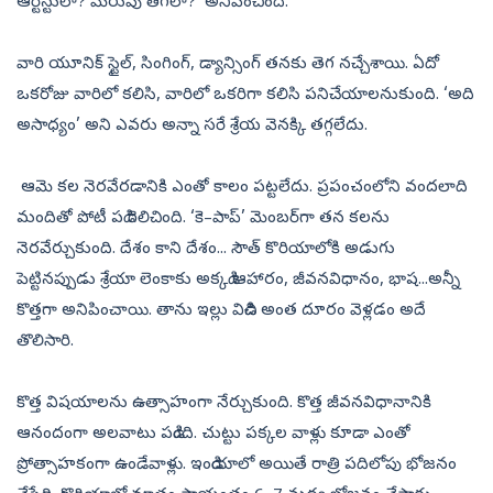
ఆర్టిస్టులా? మెరుపు తీగలా?’ అనిపించింది.
వారి యూనిక్‌ స్టైల్, సింగింగ్, డ్యాన్సింగ్‌ తనకు తెగ నచ్చేశాయి. ఏదో
ఒకరోజు వారిలో కలిసి, వారిలో ఒకరిగా కలిసి పనిచేయాలనుకుంది. ‘అది
అసాధ్యం’ అని ఎవరు అన్నా సరే శ్రేయ వెనక్కి తగ్గలేదు.
ఆమె కల నెరవేరడానికి ఎంతో కాలం పట్టలేదు. ప్రపంచంలోని వందలాది
మందితో పోటీ పడి గెలిచింది. ‘కె–పాప్‌’ మెంబర్‌గా తన కలను
నెరవేర్చుకుంది. దేశం కాని దేశం... సౌత్‌ కొరియాలోకి అడుగు
పెట్టినప్పుడు శ్రేయా లెంకాకు అక్కడి ఆహారం, జీవనవిధానం, భాష...అన్నీ
కొత్తగా అనిపించాయి. తాను ఇల్లు విడిచి అంత దూరం వెళ్లడం అదే
తొలిసారి.
కొత్త విషయాలను ఉత్సాహంగా నేర్చుకుంది. కొత్త జీవనవిధానానికి
ఆనందంగా అలవాటు పడింది. చుట్టు పక్కల వాళ్లు కూడా ఎంతో
ప్రోత్సాహకంగా ఉండేవాళ్లు. ఇండియాలో అయితే రాత్రి పదిలోపు భోజనం