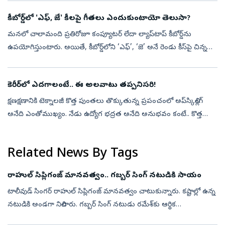
మనమే కోల్పోత...
కీబోర్డ్‌లో 'ఎఫ్‌, జే' కీలపై గీతలు ఎందుకుంటాయో తెలుసా?
మనలో చాలామంది ప్రతిరోజూ కంప్యూటర్‌ లేదా ల్యాప్‌టాప్‌ కీబోర్డ్‌ను
ఉపయోగిస్తుంటారు. అయితే, కీబోర్డ్‌లోని ‘ఎఫ్‌’, ‘జె’ అనే రెండు కీస్‌పై చిన్న
ఎత్తుగా ఉండే గీతలు లేదా బంప్స్‌ ఉంటాయి. ఇవి ఎందుకుంటాయో ఎపుడ...
కెరీర్‌లో ఎదగాలంటే.. ఈ అలవాటు తప్పనిసరి!
క్షణక్షణానికి టెక్నాలజీ కొత్త పుంతలు తొక్కుతున్న ప్రపంచంలో అప్‌స్కిల్లింగ్‌
అనేది ఎంతోముఖ్యం. నేడు ఉద్యోగ భద్రత అనేది అనుభవం కంటే.. కొత్త
నైపుణ్యాలను నేర్చుకోవడంపైనే ఎక్కువగా ఆధారపడి ఉంది. మారుతున్న స...
Related News By Tags
రాహుల్ సిప్లిగంజ్ మానవత్వం.. గబ్బర్ సింగ్‌ నటుడికి సాయం
టాలీవుడ్ సింగర్ రాహుల్ సిప్లిగంజ్ మానవత్వం చాటుకున్నారు. కష్టాల్లో ఉన్న
నటుడికి అండగా నిలిచారు. గబ్బర్ సింగ్ నటుడు రమేశ్‌కు ఆర్థిక
సాయమందించారు. ప్రస్తుతం బ్రెయిన్ స్ట్రోక్‌తో ఆస్పత్రిలో చికిత్స పొందు...