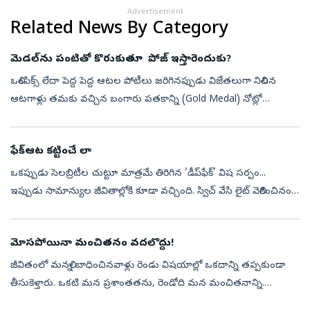
Advertisement
Related News By Category
మెడల్‌ను పంటితో కొరుకుతూ పోజ్‌ ఇస్తారెందుకు?
ఒలింపిక్స్‌ లేదా పెద్ద పెద్ద ఆటల పోటీలు జరిగినప్పుడు విజేతలుగా నిలిచిన
ఆటగాళ్లు తమకు వచ్చిన బంగారు పతకాన్ని (Gold Medal) నోట్లో
పెట్టుకుని, పంటితో కొరుకుతున్నట్లు కెమెరాలకు పోజులిస్తారు. మెడల్‌ను తిన...
ఫేక్‌ఆట కట్టించే లా
ఒకప్పుడు సెలబ్రిటీల చుట్టూ మాత్రమే తిరిగిన ‘డీప్‌ఫేక్‌’ విష సర్పం...
ఇప్పుడు సామాన్యుల జీవితాల్లోకి కూడా వచ్చింది. స్విచ్‌ వేసి లైట్‌ వెలిగించినంత
తేలిగ్గా ‘మాయా సాంకేతికత’ అందుబాటులోకి వచ్చింది. డీ...
మోసపోయినా మంచితనం వదలొద్దు!
జీవితంలో మనల్ని బాధించినవాళ్లు రెండు విషయాల్లో ఒకదాన్ని తప్పకుండా
తీసుకెళ్తారు. ఒకటి మన ప్రశాంతతను, రెండోది మన మంచితనాన్ని.
ప్రశాంతత కొంతకాలానికి తిరిగి వస్తుంది. కానీ మంచితనం పోతే మనల్ని