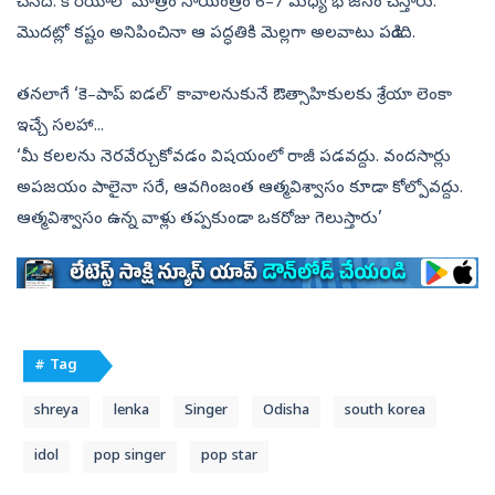
చేసేది. కొరియాలో మాత్రం సాయంత్రం 6–7 మధ్య భోజనం చేస్తారు.
మొదట్లో కష్టం అనిపించినా ఆ పద్ధతికి మెల్లగా అలవాటు పడింది.
తనలాగే ‘కె–పాప్‌ ఐడల్‌’ కావాలనుకునే ఔత్సాహికులకు శ్రేయా లెంకా
ఇచ్చే సలహా...
‘మీ కలలను నెరవేర్చుకోవడం విషయంలో రాజీ పడవద్దు. వందసార్లు
అపజయం పాలైనా సరే, ఆవగింజంత ఆత్మవిశ్వాసం కూడా కోల్పోవద్దు.
ఆత్మవిశ్వాసం ఉన్న వాళ్లు తప్పకుండా ఒకరోజు గెలుస్తారు’
# Tag
shreya
lenka
Singer
Odisha
south korea
idol
pop singer
pop star