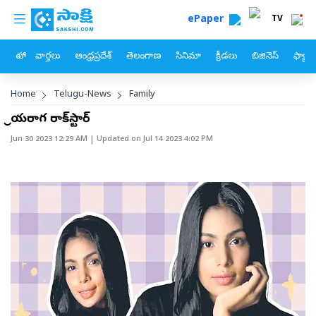
custom menu
Skip to main content
ePaper
TV
హోం
వార్తలు
ఆంధ్రప్రదేశ్
తెలంగాణ
సినిమా
క్రీడలు
బిజినెస్
ఫ్యామ
Breadcrumb
Home
Telugu-News
Family
శ్రేయరాగ రాక్‌స్టార్‌
Jun 30 2023 12:29 AM
| Updated on
Jul 14 2023 4:02 PM