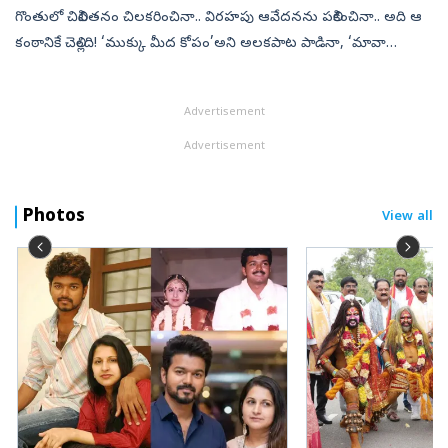
గొంతులో చిలిపితనం చిలకరించినా.. విరహపు ఆవేదనను పలికించినా.. అది ఆ
కంఠానికే చెల్లింది! ‘ముక్కు మీద కోపం’అని అలకపాట పాడినా, ‘మావా
మావా’అని ఉత్సాహంతో కేరింతలు కొట్టినా, ‘పద పదవే వయ్యారి
గాలిపటమా’అంటూ పండ...
Advertisement
Advertisement
Photos
View all