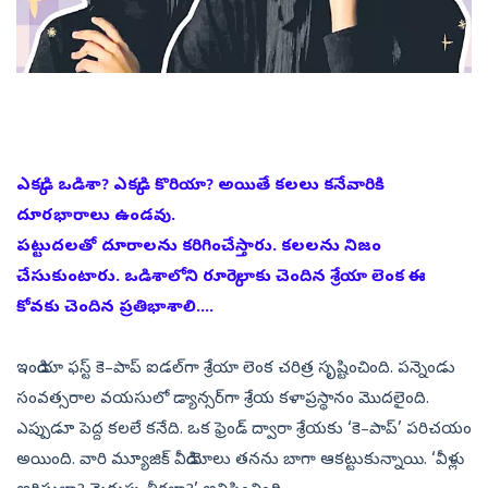
ఎక్కడి ఒడిశా? ఎక్కడి కొరియా? అయితే కలలు కనేవారికి
దూరభారాలు ఉండవు.
పట్టుదలతో దూరాలను కరిగించేస్తారు. కలలను నిజం
చేసుకుంటారు. ఒడిశాలోని రూర్కెలాకు చెందిన శ్రేయా లెంక ఈ
కోవకు చెందిన ప్రతిభాశాలి....
ఇండియా ఫస్ట్‌ కె–పాప్‌ ఐడల్‌గా శ్రేయా లెంక చరిత్ర సృష్టించింది. పన్నెండు
సంవత్సరాల వయసులో డ్యాన్సర్‌గా శ్రేయ కళాప్రస్థానం మొదలైంది.
ఎప్పుడూ పెద్ద కలలే కనేది. ఒక ఫ్రెండ్‌ ద్వారా శ్రేయకు ‘కె–పాప్‌’ పరిచయం
అయింది. వారి మ్యూజిక్‌ వీడియోలు తనను బాగా ఆకట్టుకున్నాయి. ‘వీళ్లు