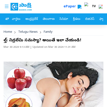
custom menu
Skip to main content
ePaper
TV
హోం
వార్తలు
ఆంధ్రప్రదేశ్
తెలంగాణ
సినిమా
క్రీడలు
బిజినెస్
ఫ్యామ
Breadcrumb
Home
Telugu-News
Family
హెల్త్‌: నిద్రలేమి సమస్యా? అయితే ఇలా చేయండి!
Mar 30 2024 9:13 AM
| Updated on
Mar 30 2024 11:31 AM