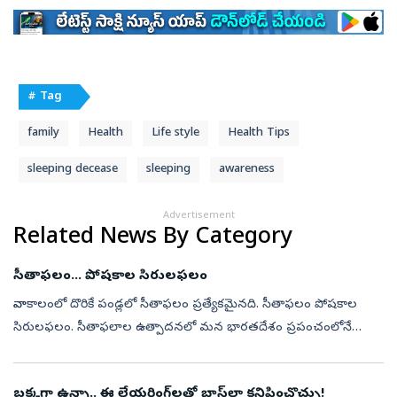
# Tag
family
Health
Life style
Health Tips
sleeping decease
sleeping
awareness
Advertisement
Related News By Category
సీతాఫలం... పోషకాల సిరులఫలం
వానాకాలంలో దొరికే పండ్లలో సీతాఫలం ప్రత్యేకమైనది. సీతాఫలం పోషకాల
సిరులఫలం. సీతాఫలాల ఉత్పాదనలో మన భారతదేశం ప్రపంచంలోనే
అగ్రస్థానంలో కొనసాగుతోంది. దక్షిణ అమెరికా, మధ్య అమెరికా, కరీబియన్‌
దీవులకు స్థానిక ...
బక్కగా ఉన్నా.. ఈ లేయరింగ్‌లతో బాస్‌లా కనిపించొచ్చు!