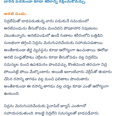
బారిన పడకుండా కూడా శరీరాన్ని రక్షించుకోవచ్చు.
అరటి పండు..
నిద్రలేమితో బాధపడుతున్న వారు పడుకునే సమయంలో
అరటిపండును తీసుకోవడం మంచిదని పోషకాహార నిపుణులు
చెబుతున్నారు. అరటిపండులో ఉండే గుణాలు శరీరంలోని ఒత్తిడిని
సులభంగా తగ్గించి నిద్రను మెరుగుపరిచేందుకు సహాయపడతాయి.
అంతేకాకుండా జీర్ణ వ్యవస్థను కూడా ఆరోగ్యంగా ఉంచుతాయి. ఈరోజు
అరటి పండ్లతోపాటు చెర్రీలను కూడా తీసుకోవడం వల్ల నిద్రలేమి
సమస్యల నుంచి ఉపశమనం పొందవచ్చు. కొంతమంది తరచుగా నిద్ర
పోయినట్లే పోయి మేల్కొంటారు. అయితే ఇలాంటివారు చెర్రీస్‌తో తయారు
చేసిన రసాన్ని తాగడం వల్ల మంచి ఫలితాలు పొందుతారు.
అంతేకాకుండా ఈ రసాన్ని తాగడం వల్ల చర్మం కూడా ఎంతో ఆరోగ్యంగా
ఉంటుంది.
నిద్రను మెరుగుపరిచేందుకు పైనాపిల్‌ జ్యూస్‌ ఎంతగానో
సహాయపడుతుంది. కాబట్టి నిద్రలేని సమస్యలతో బాధపడేవారు