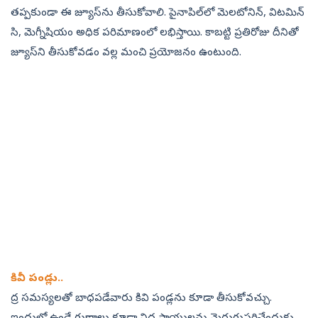
తప్పకుండా ఈ జ్యూస్‌ను తీసుకోవాలి. పైనాపిల్‌లో మెలటోనిన్, విటమిన్‌
సి, మెగ్నీషియం అధిక పరిమాణంలో లభిస్తాయి. కాబట్టి ప్రతిరోజు దీనితో
జ్యూస్‌ని తీసుకోవడం వల్ల మంచి ప్రయోజనం ఉంటుంది.
కివీ పండ్లు..
ద్ర సమస్యలతో బాధపడేవారు కివి పండ్లను కూడా తీసుకోవచ్చు.