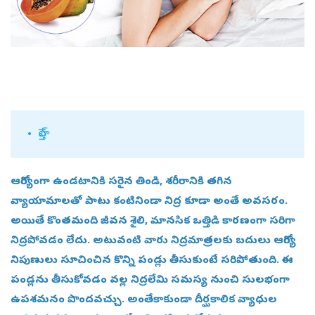
హెల్త్‌
ఆరోగ్యంగా ఉండటానికి సరైన తిండి, శరీరానికి తగిన
వ్యాయామాలతో పాటు కంటినిండా నిద్ర కూడా అంతే అవసరం.
అయితే కొంతమంది జీవన శైలి, మానసిక ఒత్తిడి కారణంగా సరిగా
నిద్రపోవడం లేదు. అటువంటి వారు నిద్రమాత్రలకు బదులు ఆరోగ్య
నిపుణులు సూచించిన కొన్ని పండ్లు తీసుకుంటే సరిపోతుంది. ఈ
పండ్లను తీసుకోవడం వల్ల నిద్రలేమి సమస్య నుంచి సులభంగా
ఉపశమనం పొందవచ్చు. అంతేకాకుండా దీర్ఘకాలిక వ్యాధుల