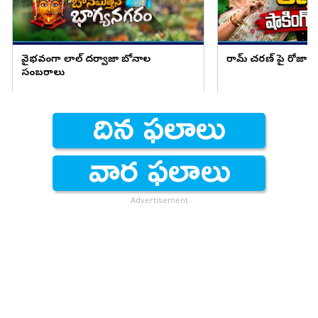
వైభవంగా లాల్ దర్వాజా బోనాల
రామ్ చరణ్ పై రోజా షాక
సంబరాలు
Advertisement