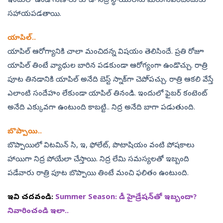
ఇందులో ఉండే గుణాలు కూడా నిద్ర స్థాయులను మెరుగుపరిచేందుకు
సహాయపడతాయి.
యాపిల్‌..
యాపిల్‌ ఆరోగ్యానికి చాలా మంచిదన్న విషయం తెలిసిందే. ప్రతి రోజూ
యాపిల్‌ తింటే వ్యాధుల బారిన పడకుండా ఆరోగ్యంగా ఉండొచ్చు. రాత్రి
పూట తినడానికి యాపిల్‌ అనేది బెస్ట్‌ స్నాక్‌గా చెపొ్పచ్చు. రాత్రి ఆకలి వేస్తే
ఎలాంటి సందేహం లేకుండా యాపిల్‌ తినండి. ఇందులో ఫైబర్‌ కంటెంట్‌
అనేది ఎక్కువగా ఉంటుంది కాబట్టి.. నిద్ర అనేది బాగా పడుతుంది.
బొప్పాయి..
బొప్పాయిలో విటమిన్‌ సి, ఇ, ఫోలేట్, పొటాషియం వంటి పోషకాలు
హాయిగా నిద్ర పోయేలా చేస్తాయి. నిద్ర లేమి సమస్యలతో ఇబ్బంది
పడేవారు రాత్రి పూట బొప్పాయి తింటే మంచి ఫలితం ఉంటుంది.
ఇవి చదవండి:
Summer Season: డీ హైడ్రేషన్‌తో ఇబ్బందా?
నివారించండి ఇలా..