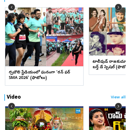
టాలీవుడ్ రాజకుమార
బర్త్ డే స్పెషల్ (ఫొటోల
గచ్చిబౌలి స్టేడియంలో ఘనంగా 'రన్ ఫర్
SMA 2026' (ఫొటోలు)
Video
View all