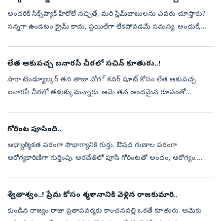
అందరికీ సిక్స్‌ప్యాక్‌ హీరోలే నచ్చితే, మరి స్లిమ్‌బాబులను ఎవరు చూస్తారు?
సన్నగా ఉండటం క్రైమ్‌ కాదు, స్టయిల్‌గా లేకపోవడమే సమస్య. అందుకే,
మరి స్లిమ్‌ అబ్బాయిలు కూడా స్టయిలిష్‌ హీరోల్లా మెరవాలంటే ఈ మూడ...
లేత ఆకుపచ్చ బనారసీ చీరలో సచిన్‌ కూతురు..!
సారా టెండ్యూల్కర్‌ తన తాజా వోగ​్‌ కవర్‌ షూట్‌ కోసం లేత ఆకుపచ్చ
బనారసీ చీరలో తళుక్కుమన్నారు. ఆమె తన అందమైన రూపంతో
భారతీయ గ్లామర్‌ సరికొత్త నిర్వచనం ఇచ్చింది. ఆమె సంప్రదాయానికి
ఆధునికతను జోడించిన అందమైన...
గోరింట పూసింది..
ఆధ్యాత్మికత పరంగా సౌభాగ్యానికి గుర్తు. ఔషధ గుణాల పరంగా
ఆరోగ్యకారిణిగా గుర్తింపు. అరచేతిలో పూసే గోరింటతో అందం, ఆరోగ్యం.
ఆషాఢంలో వర్ష రుతువు ప్రారంభమవుతుంది. వాతావరణంలోని మార్పులను
శరీరం తట్టుకునేందుకు ...
శ్వేతాశ్వం..! ప్రేమ కోసం శ్మశానానికి వెళ్లిన రాజకుమారి..
కుండిన రాజ్యం రాజు ప్రతాపవర్మకు కాంచనవల్లి ఒకతే కూతురు. ఆమెకు