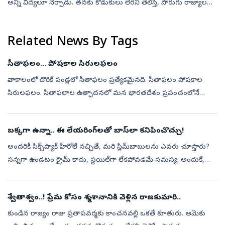
అన్ని విద్యలూ నేర్పాడు. తనకు కొడుకులు లేరని తెలిస్తే, పొరుగు రాజ్యాల
రాజులు ఎక్కడ దండెత్తి వస్తారోననే భయంతో తనకు ఏకైక కుమారుడు
ఉన్నట్లు, అ...
Related News By Tags
సీతాఫలం... పోషకాల సిరులఫలం
వానాకాలంలో దొరికే పండ్లలో సీతాఫలం ప్రత్యేకమైనది. సీతాఫలం పోషకాల
సిరులఫలం. సీతాఫలాల ఉత్పాదనలో మన భారతదేశం ప్రపంచంలోనే
అగ్రస్థానంలో కొనసాగుతోంది. దక్షిణ అమెరికా, మధ్య అమెరికా, కరీబియన్‌
దీవులకు స్థానిక ...
బక్కగా ఉన్నా.. ఈ లేయరింగ్‌లతో బాస్‌లా కనిపించొచ్చు!
అందరికీ సిక్స్‌ప్యాక్‌ హీరోలే నచ్చితే, మరి స్లిమ్‌బాబులను ఎవరు చూస్తారు?
సన్నగా ఉండటం క్రైమ్‌ కాదు, స్టయిల్‌గా లేకపోవడమే సమస్య. అందుకే,
మరి స్లిమ్‌ అబ్బాయిలు కూడా స్టయిలిష్‌ హీరోల్లా మెరవాలంటే ఈ మూడ...
శ్వేతాశ్వం..! ప్రేమ కోసం శ్మశానానికి వెళ్లిన రాజకుమారి..
కుండిన రాజ్యం రాజు ప్రతాపవర్మకు కాంచనవల్లి ఒకతే కూతురు. ఆమెకు