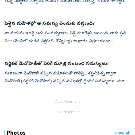
అన్ని విద్యలూ నేర్పాడు. తనకు కొడుకులు లేరని తెలిస్తే, పొరుగు రాజ్యాల
రాజులు ఎక్కడ దండెత్తి వస్తారోననే భయంతో తనకు ఏకైక కుమారుడు
ఉన్నట్లు, అ...
పెళ్లైన మహిళల్లో ఆ సమస్య ఎందుకు వస్తుంది?
నా వయసు ఇరవై ఆరు సంవత్సరాలు. పెళ్లై మూడేళ్లు అయింది. నాకు ప్రతి
నెలా యోనిలో దురద వస్తోంది. కొన్నిసార్లు ఆ భాగం ఎర్రగా కూడా
మారుతోంది. మందులు వాడినా మళ్లీ మళ్లీ వస్తోంది. అసలు ఎందుకు ఇలా
జరుగుతోంది?– ర...
సర్జికల్‌ మెనోపాజ్‌తో పెరిగే మూత్ర సంబంధ సమస్యలు!
సహజంగా మెనోపాజ్‌ వచ్చిన మహిళలతో పోలిస్తే... శస్త్రచికిత్స ద్వారా
మెనోపాజ్‌ (సర్జికల్‌ మెనోపాజ్‌) వచ్చిన మహిళల్లో లైంగిక సమస్యలూ, మూత్ర
సంబంధిత సమస్యలు మరింత ఎక్కువగా కనిపిస్తాయని ఓ తాజా
అధ్యయనం వెల్లడ...
Advertisement
Advertisement
Photos
View all