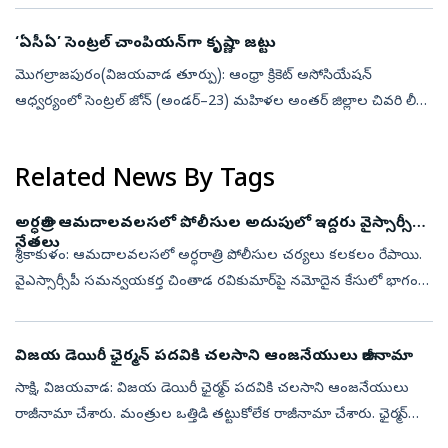
గుంటూరు...
‘ఏసీఏ’ సెంట్రల్‌ చాంపియన్‌గా కృష్ణా జట్టు
మొగల్రాజపురం(విజయవాడ తూర్పు): ఆంధ్రా క్రికెట్‌ అసోసియేషన్‌
ఆధ్వర్యంలో సెంట్రల్‌ జోన్‌ (అండర్‌–23) మహిళల అంతర్‌ జిల్లాల చివరి లీగ్‌
మ్యాచ్‌లు మంగళగిరిలోని క్రికెట్‌ మైదానంలో శుక్రవారం జరిగాయి. తొలి మ్య...
Related News By Tags
అర్ధరాత్రి ఆమదాలవలసలో పోలీసుల అదుపులో ఇద్దరు వైస్సార్సీపీ
నేతలు
శ్రీకాకుళం: ఆమదాలవలసలో అర్ధరాత్రి పోలీసుల చర్యలు కలకలం రేపాయి.
వైఎస్సార్సీపీ సమన్వయకర్త చింతాడ రవికుమార్‌పై నమోదైన కేసులో భాగంగా
పోలీసులు విచారణ కొనసాగిస్తున్నారు. ఈ క్రమంలో ఎఫ్ఐఆర్‌లో పేర్లు లేని
వార...
విజయ డెయిరీ ఛైర్మన్‌ పదవికి చలసాని ఆంజనేయులు రాజీనామా
సాక్షి, విజయవాడ: విజయ డెయిరీ ఛైర్మన్‌ పదవికి చలసాని ఆంజనేయులు
రాజీనామా చేశారు. మంత్రుల ఒత్తిడి తట్టుకోలేక రాజీనామా చేశారు. ఛైర్మన్
పదవికి రాజీనామా చేయాలంటూ నిన్నటి నుంచి చలసాని ఆంజనేయులపై