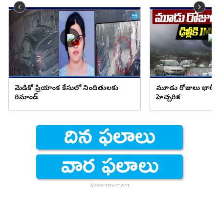
మెడికో ప్రియాంక కేసులో నిందితులకు
మూడు రోజులు భారీ వ
రిమాండ్
హెచ్చరిక
Advertisement