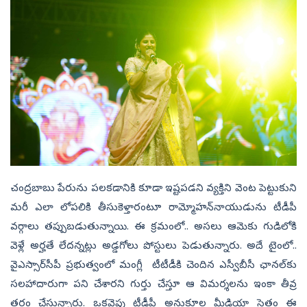
చంద్రబాబు పేరును పలకడానికి కూడా ఇష్టపడని వ్యక్తిని వెంట పెట్టుకుని
మరీ ఎలా లోపలికి తీసుకెళ్తారంటూ రామ్మోహన్‌నాయుడును టీడీపీ
వర్గాలు తప్పుబడుతున్నాయి. ఈ క్రమంలో.. అసలు ఆమెకు గుడిలోకి
వెళ్లే అర్హతే లేదన్నట్లు అడ్డగోలు పోస్టులు పెడుతున్నారు. అదే టైంలో..
వైఎస్సార్‌సీపీ ప్రభుత్వంలో మంగ్లీ టీటీడీకి చెందిన ఎస్వీబీసీ ఛానల్‌కు
సలహాదారుగా పని చేశారని గుర్తు చేస్తూ ఆ విమర్శలను ఇంకా తీవ్ర
తరం చేస్తున్నారు. ఒకవైపు టీడీపీ అనుకూల మీడియా సైతం ఈ