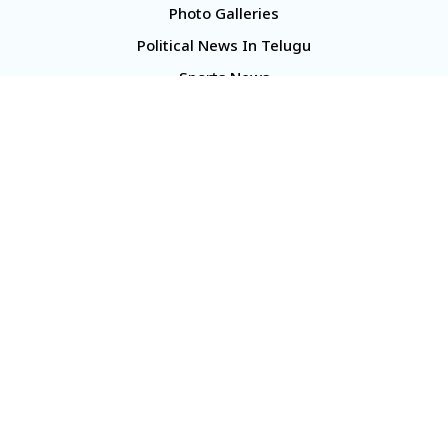
Photo Galleries
Political News In Telugu
Sports News
TS Politics News
Telangana News
Telugu Movie Reviews
Company
About Us
Contact Us
Media Kit
Terms And Conditions