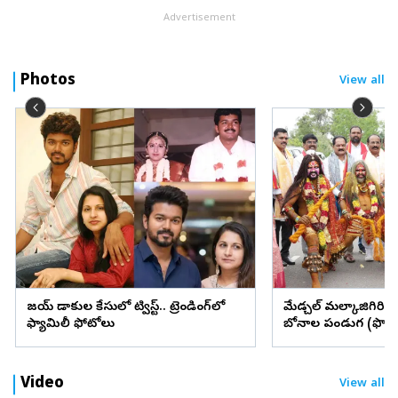
Advertisement
Photos
View all
విజయ్ విడాకుల కేసులో ట్విస్ట్.. ట్రెండింగ్‌లో
మేడ్చల్ మల్కాజిగిరి జిల్
ఫ్యామిలీ ఫోటోలు
బోనాల పండుగ (ఫొటో
Video
View all