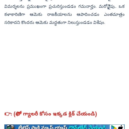
విమర్శలను ప్రముఖంగా ప్రచురిస్తుండడం గమనార్హం. మరోవైైపు.. ఒక
కళాకారిణిగా ఆమెకు రాజకీయాలను ఆపాదించడం ఎంతమాత్రం
సరికాదని కొందరు ఆమెకు మద్ధతుగా నిలుస్తుండడం విశేషం.
👉:​​​​​​​ (ఫోటో గ్యాలరీ కోసం ఇక్కడ క్లిక్ చేయండి)