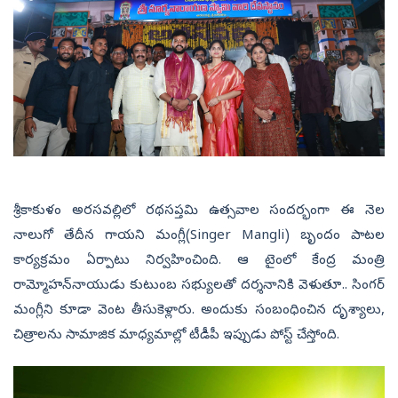
శ్రీకాకుళం అరసవల్లిలో రథసప్తమి ఉత్సవాల సందర్భంగా ఈ నెల
నాలుగో తేదీన గాయని మంగ్లీ(Singer Mangli) బృందం పాటల
కార్యక్రమం ఏర్పాటు నిర్వహించింది. ఆ టైంలో కేంద్ర మంత్రి
రామ్మోహన్‌నాయుడు కుటుంబ సభ్యులతో దర్శనానికి వెళుతూ.. సింగర్‌
మంగ్లీని కూడా వెంట తీసుకెళ్లారు. అందుకు సంబంధించిన దృశ్యాలు,
చిత్రాలను సామాజిక మాధ్యమాల్లో టీడీపీ ఇప్పుడు పోస్ట్‌ చేస్తోంది.