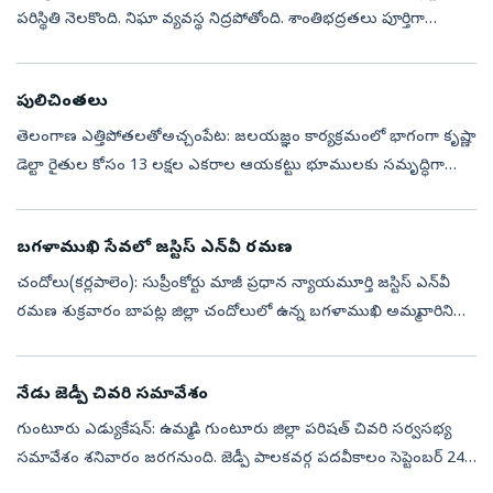
పరిస్థితి నెలకొంది. నిఘా వ్యవస్థ నిద్రపోతోంది. శాంతిభద్రతలు పూర్తిగా
క్షీణించాయి. దొంగలు, దోపిడీదారులు రెచ్చిపోతున్నారు. హత్యలు,...
పులిచింతలు
తెలంగాణ ఎత్తిపోతలతోఅచ్చంపేట: జలయజ్ఞం కార్యక్రమంలో భాగంగా కృష్ణా
డెల్టా రైతుల కోసం 13 లక్షల ఎకరాల ఆయకట్టు భూములకు సమృద్ధిగా
సాగునీరు అందించేందుకు 2004లో అప్పటి సీఎం డాక్టర్‌ వైఎస్‌ రాజశేఖరరెడ్డి
పులిచి...
బగళాముఖి సేవలో జస్టిస్‌ ఎన్‌వీ రమణ
చందోలు(కర్లపాలెం): సుప్రీంకోర్టు మాజీ ప్రధాన న్యాయమూర్తి జస్టిస్‌ ఎన్‌వీ
రమణ శుక్రవారం బాపట్ల జిల్లా చందోలులో ఉన్న బగళాముఖి అమ్మవారిని
దర్శించుకున్నారు. తొలుత ఆలయానికి విచ్చేసిన ఆయనకు ఈవో
నరసింహమూర్తి...
నేడు జెడ్పీ చివరి సమావేశం
గుంటూరు ఎడ్యుకేషన్‌: ఉమ్మడి గుంటూరు జిల్లా పరిషత్‌ చివరి సర్వసభ్య
సమావేశం శనివారం జరగనుంది. జెడ్పీ పాలకవర్గ పదవీకాలం సెప్టెంబర్‌ 24న
ముగియనుంది. 2021లో జరిగిన స్థానిక సంస్థల ఎన్నికల్లో ఉమ్మడి