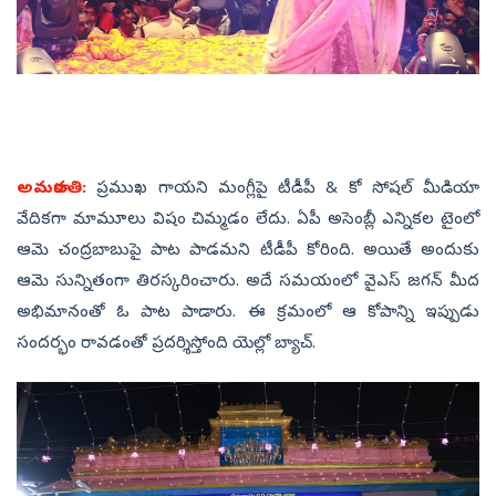
అమరావతి:
ప్రముఖ గాయని మంగ్లీపై టీడీపీ & కో సోషల్‌ మీడియా
వేదికగా మామూలు విషం చిమ్మడం లేదు. ఏపీ అసెంబ్లీ ఎన్నికల టైంలో
ఆమె చంద్రబాబుపై పాట పాడమని టీడీపీ కోరింది. అయితే అందుకు
ఆమె సున్నితంగా తిరస్కరించారు. అదే సమయంలో వైఎస్‌ జగన్‌ మీద
అభిమానంతో ఓ పాట పాడారు. ఈ క్రమంలో ఆ కోపాన్ని ఇప్పుడు
సందర్భం రావడంతో ప్రదర్శిస్తోంది యెల్లో బ్యాచ్‌.