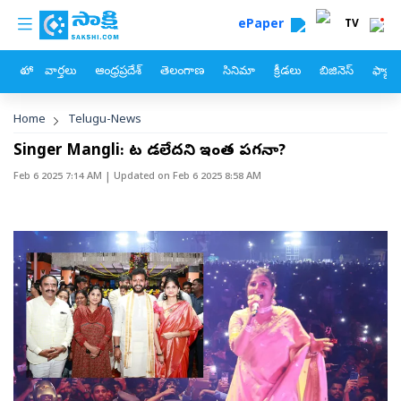
custom menu
Skip to main content
ePaper
TV
హోం
వార్తలు
ఆంధ్రప్రదేశ్
తెలంగాణ
సినిమా
క్రీడలు
బిజినెస్
ఫ్యామ
Breadcrumb
Home
Telugu-News
Singer Mangli: పాట పాడలేదని ఇంత పగనా?
Feb 6 2025 7:14 AM
| Updated on
Feb 6 2025 8:58 AM