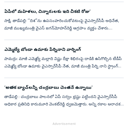
తీవ్ర ఒత్తిడ...
ఏపీలో మహిళలు, చిన్నారులకు ఇది చీకటి రోజు’
సాక్షి, తాడేపల్లి: ‘‘దిశ”ను ఉపసంహరించుకోవటంపై వైఎస్సార్‌సీపీ అధినేత,
మాజీ ముఖ్యమంత్రి వైఎస్ జగన్‌మోహన్‌రెడ్డి ఆగ్రహం వ్యక్తం చేశారు.
చంద్రబాబు ప్రభుత్వం తీసుకున్న నిర్ణయంపై ఆయన మండిపడ్డారు.
ఆంధ్రప్రదే...
ఎమ్మెల్యే బోండా ఉమాకు పేర్నినాని వార్నింగ్
పామర్రు: మాజీ ఎమ్మెల్యే మల్లాది విష్ణు దీక్షా శిభిరంపై దాడికి ఉసిగొల్పిన టీడీపీ
ఎమ్మెల్యే బోండా ఉమాకు వైఎస్సార్‌సీపీ నేత, మాజీ మంత్రి పేర్ని నాని స్ట్రాంగ్‌
వార్నింగ్‌ ఇచ్చారు. మల్లాది విష్ణు శిబిరంపై...
‘అరాచక బ్యాచ్‌లన్నీ చంద్రబాబు చెంతనే ఉన్నాయి’
తాడేపల్లి : చంద్రబాబు పాలనలో ఏపీ సర్వం భ్రష్టు పట్టిందని వైఎస్సార్‌సీపీ
అధికార ప్రతినిధి కారుమూరి వెంకట్‌రెడ్డి ధ్వజమెత్తారు. అన్ని రకాల అరాచక
బ్యాచ్‌లన్నీ చంద్రబాబు చెంతనే ఉన్నాయని, అలాంటి చంద్రబాబు...
Advertisement