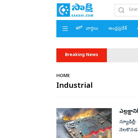
Skip to main content
custom menu
హోం
వార్తలు
ఆంధ్రప్రదేశ్
పాలిటిక్స్
ఏపీ వార్తలు
క్రైమ్
ఫ్యాక్ట్ చెక్
Breaking News
వార్తలు
ఎడిటోరియల్
జాతీయం
అమరావతి
సినిమా
గెస్ట్ కాలమ్
Breadcrumb
HOME
ఎన్‌ఆర్‌ఐ
అనంతపురం
క్రీడలు
కార్టూన్
Industrial
ప్రపంచం
శ్రీ సత్యసాయి
బిజినెస్
సోషల్ మీడియా
సాక్షి ఒరిజినల్స్
చిత్తూరు
డింగ్ డాంగ్ 2.0
పాడ్‌కాస్ట్‌
గుడ్ న్యూస్
తిరుపతి
ఎల్రక్టాని
గరం గరం వార్తలు
దిన ఫలాలు
తూర్పు గోదావర
న్యూఢిల్ల
యూట్యూబ్ డిజిటల్
వార ఫలాలు
కాకినాడ
నెలకొనడంతో
సాగుబడి