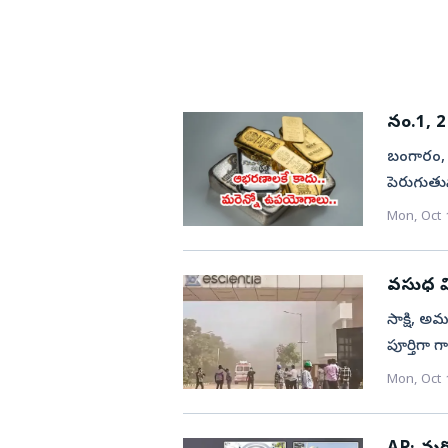
మంచినీటి 
కాలంలో 4
చేయడంపై ద
నుంచి వైద
అంతర్జాతీ
ద్వారా ఏవ
నికెల్‌ త
మంజూరు (వ
చేస్తుంది
పంచాయతీల్
తయారవుతు
గోయల్‌ త
భద్రతా చర
మందికి ని
పెంచుకోవా
కార్యక్రమ
ఖచ్చితమైన
చేస్తున్న
సంస్థలు.
ఆన్‌ అరైవల్
నం.1, 2
నష్టాన్ని
ప్రాంతంలో
పెరుగుతూన
స్థాయి రే
🚨🇶🇦 V
బంగారం, 
తమకు తా
లేకుండా 
మనకంటూ బ
explosio
పెరుగుతు
గ్రామాల 
పెరిగిపోయ
ఉండాలన్నద
afar.Thi
చేరింది.
గతంలో రె
Mon, Oct 
జుషి 7628 
రేటింగ్‌ 
(Telegr
ప్రధానంగ
భూములు 
కాపర్‌ ఫా
మాయలో పడ
pic.twi
పెరుగుదల,
గుర్తించ
తెలిపారు.
(@Mario
వసుధ మి
బంగారం, 
తరువాత ద
తీర్చడానిక
అంతర్జాత
మెక్కి మి
సాక్షి, అమ
సిస్టమ్‌లు
కేంద్ర బ్
దండుకుంటు
పూర్తిగా 
శాతం మేర 
వంటివి క
తెలుగు తమ
అనేకమంది 
సరఫరా సంస
Mon, Oct 
అయితే కే
కాలుష్య క
అలసత్వంత
వివరించార
ఈ లోహాలకు
తిప్పిన 
రెండురోజ
తీసుకోవా
డిమాండ్ 
కాలుష్యం