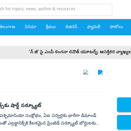
తెలంగాణ
సినిమా
క్రీడలు
బిజినెస్
ఫ్యామిలీ
ఫొటోలు
తెలంగాణ వార్తలు
సమస్తం
సమస్తం
సమస్తం
సమస్తం
న్యూస్
హైదరాబాద్
'జెన్ జీ' పై ఎంపీ కంగనా రనౌత్ యూటర్న్‌: ఆసక్తికర వ్యాఖ్యలు
టాలీవుడ్
క్రికెట్
మార్కెట్
ఉమెన్‌ పవర్‌
సినిమా
జంతర
ఆదిలాబాద్
బిగ్ బాస్
ఇతర క్రీడలు
టెక్నాలజీ
వింతలు విశేషాలు
క్రీడలు
కొమరం భీమ్
రివ్యూలు
కార్పొరేట్
ఫన్ డే
బిజినెస్
నిర్మల్
గాసిప్స్
రియల్టీ
లైఫ్‌స్టైల్‌
వైఎస్‌ జగన్
కరీంనగర్
ఓటీటీ
ఆటోమొబైల్
ఎక్స్‌ట్రా
ఫ్యామిలీ
మంచిర్యాల
బాలీవుడ్
పర్సనల్‌ ఫైనాన్స్‌
ఈవెంట్స్
క్స్‌కు షార్ట్‌ సర్క్యూట్‌
ి
జగిత్యాల
సౌత్‌ ఇండియా
ఎకానమీ
భక్తి
ీ: పశ్చిమాసియా సంక్షోభం, ఏఐ సర్వర్లకు భారీగా డిమాండ్‌
పెద్దపల్లి
హాలీవుడ్
మీకు తెలు
 ఎల్రక్టానిక్స్‌కి కీలకమైన ప్రింటెడ్‌ సర్క్యూట్‌ బోర్డులకు