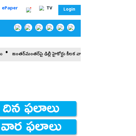
ePaper
TV
Login
్‌మంతర్‌పై ఢిల్లీ హైకోర్టు కీలక వ్యాఖ్యలు
వైఎస్సార్‌సీపీ దీక్షా శిబిరా
‌
సా?