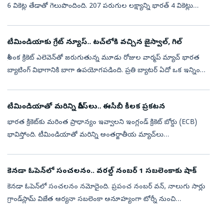
6 వికెట్ల తేడాతో గెలుపొందింది. 207 పరుగుల లక్ష్యాన్ని భారత్‌ 4 వికెట్లు
కోల్పోయి ఛేదించింది. తొలి ఇన్నింగ్స్‌లో డకౌటైన యశస్వ...
టీమిండియాకు గ్రేట్‌ న్యూస్‌.. టచ్‌లోకి వచ్చిన జైస్వాల్‌, గిల్‌
శ్రీలంక క్రికెట్‌ ఎలెవెన్‌తో జరుగుతున్న మూడు రోజుల వార్మప్‌ మ్యాచ్‌ భారత
బ్యాటింగ్‌ విభాగానికి బాగా ఉపయోగపడింది. ప్రతి బ్యాటర్‌ ఏదో ఒక ఇన్నింగ్స్‌​
లో మంచి ప్రాక్టీస్‌ చేశాడు. తొలి ఇన్నింగ్స్‌లో దేవదత్...
టీమిండియాతో మరిన్ని సిరీస్‌లు.. ఈసీబీ కీలక ప్రకటన
భారత క్రికెట్‌కు మరింత ప్రాధాన్యం ఇవ్వాలని ఇంగ్లండ్ క్రికెట్ బోర్డు (ECB)
భావిస్తోంది. టీమిండియాతో మరిన్ని అంతర్జాతీయ మ్యాచ్‌లు
నిర్వహించేందుకు ఈసీబీ ఆసక్తి చూపుతోంది. ముఖ్యంగా వన్డేల్లో మూడు
దేశాల ట్...
కెనడా ఓపెన్‌లో సంచలనం.. వరల్డ్ నంబర్‌ 1 సబలెంకాకు షాక్
కెనడా ఓపెన్‌లో సంచలనం నమోదైంది. ప్రపంచ నంబర్‌ వన్, నాలుగు సార్లు
గ్రాండ్‌స్లామ్‌ విజేత ఆర్యనా సబలెంకా అనూహ్యంగా టోర్నీ నుంచి
నిష్క్రమించింది. నాలుగో రౌండ్‌లో రష్యాకు చెందిన 16వ సీడ్‌ ఎకతెరీనా