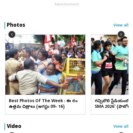
Advertisement
Photos
View all
Best Photos Of The Week : ఈ వారం
గచ్చిబౌలి స్టేడియంలో
ఉత్తమ చిత్రాలు (ఆగస్టు 09- 16)
SMA 2026' (ఫొటోలు
Video
View all