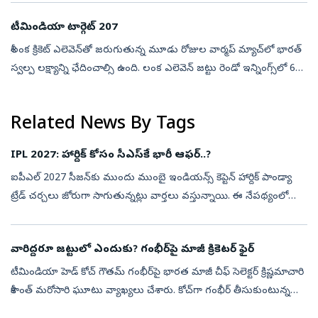
అలెగ్జాం...
టీమిండియా టార్గెట్‌ 207
శ్రీలంక క్రికెట్‌ ఎలెవెన్‌తో జరుగుతున్న మూడు రోజుల వార్మప్‌ మ్యాచ్‌లో భారత్‌
స్వల్ప లక్ష్యాన్ని ఛేదించాల్సి ఉంది. లంక ఎలెవెన్‌ జట్టు రెండో ఇన్నింగ్స్‌లో 6
వికెట్ల నష్టానికి 200 పరుగులు చేసి, టీమిండియా...
Related News By Tags
IPL 2027: హార్దిక్ కోసం సీఎస్‌కే భారీ ఆఫర్..?
ఐపీఎల్ 2027 సీజన్‌కు ముందు ముంబై ఇండియన్స్ కెప్టెన్ హార్దిక్ పాండ్యా
ట్రేడ్ చర్చలు జోరుగా సాగుతున్నట్లు వార్తలు వస్తున్నాయి. ఈ నేపథ్యంలో
హార్దిక్‌ను తమ జట్టులోకి తీసుకురావడానికి చెన్నై సూపర్ కింగ్స్ (...
వారిద్దరూ జట్టులో ఎందుకు? గంభీర్‌పై మాజీ క్రికెటర్‌ ఫైర్‌
టీమిండియా హెడ్ కోచ్ గౌతమ్ గంభీర్‌పై భార‌త మాజీ చీఫ్ సెలెక్ట‌ర్ క్రిష్ణ‌మాచారి
శ్రీకాంత్ మ‌రోసారి ఘూటు వ్యాఖ్య‌లు చేశారు. కోచ్‌గా గంభీర్ తీసుకుంటున్న
నిర్ణ‌యాల‌ను ఆయ‌న త‌ప్పుబ‌ట్టారు. శివం దూబే, హర్షిత...