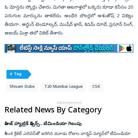
ఓ మోస్తరు స్కోర్లు చేశారు. మిగతా ఆటగాళ్లలో ఒక్కరు కూడా కనీసం 20
పరుగుల మార్కును తాకలేదు. అంధేరి బౌలర్లలో అశుతోష్‌ 2 వికెట్లు
తీయగా.. అర్జున్‌ టెండూల్కర్‌, ముషీర్‌ ఖాన్‌, శివమ్‌ దూబే, ప్రసూన్‌ సింగ్‌,
అజయ్‌ మిశ్రా తలో వికెట్‌ తీశారు.
# Tag
Shivam Dube
T20 Mumbai League
CSK
Advertisement
Related News By Category
సిరాజ్‌ హ్యాట్రిక్‌ సిక్సర్స్‌.. టీమిండియా గెలుపు
శ్రీలంక క్రికెట్‌ ఎలెవెన్‌తో జరిగిన మూడు రోజుల వార్మప్‌ మ్యాచ్‌లో టీమిండియా