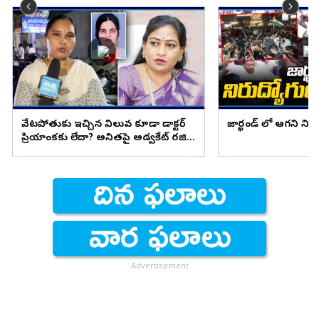
వేటపోతుకు ఇచ్చిన విలువ కూడా డాక్టర్
జార్ఖండ్ లో ఆగని ని
ప్రియాంకకు లేదా? అనితపై అడ్వకేట్ రజిని
ఫైర్
Advertisement