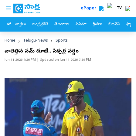
custom menu
Skip to main content
ePaper
TV
హోం
వార్తలు
ఆంధ్రప్రదేశ్
తెలంగాణ
సినిమా
క్రీడలు
బిజినెస్
ఫ్యామ
Breadcrumb
Home
Telugu-News
Sports
శివాలెత్తిన శివమ్‌ దూబే.. సిక్సర్ల వర్షం
Jun 11 2026 7:26 PM
| Updated on
Jun 11 2026 7:39 PM