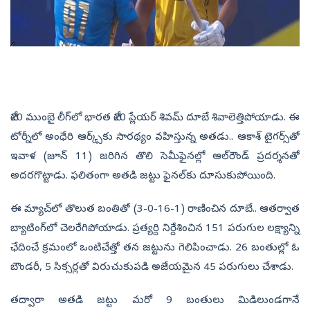
టీ20 ముంబై లీగ్‌లో భారత టీ20 ప్లేయర్‌ శివమ్‌ దూబే శివాలెత్తిపోయాడు. ఈ
టోర్నీలో అంధేరి ఆర్క్స్‌కు సారథ్యం వహిస్తున్న అతడు.. ఆకాశ్‌ టైగర్స్‌తో
ఇవాళ (జూన్‌ 11) జరిగిన తొలి సెమీఫైనల్లో ఆల్‌రౌండ్‌ ప్రదర్శనతో
అదరగొట్టాడు. ఫలితంగా అతడి జట్టు ఫైనల్‌కు దూసుకుపోయింది.
ఈ మ్యాచ్‌లో తొలుత బంతితో (3-0-16-1) రాణించిన దూబే.. ఆతర్వాత
బ్యాటింగ్‌లో చెలరేగిపోయాడు. ప్రత్యర్ది నిర్దేశించిన 151 పరుగుల లక్ష్యాన్ని
ఛేదించే క్రమంలో ఒంటిచేత్తో తన జట్టును గెలిపించాడు. 26 బంతుల్లో ఓ
బౌండరీ, 5 సిక్సర్లతో విరుచుకుపడి అజేయమైన 45 పరుగులు చేశాడు.
తద్వారా అతడి జట్టు మరో 9 బంతులు మిడిలుండగానే