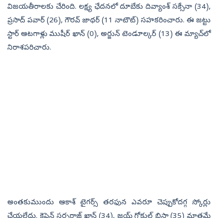
విజయతీరాలకు చేరింది. లక్ష్య ఛేదనలో దూబేకు దివ్యాంశ్‌ సక్సేనా (34),
ప్రసాద్‌ పవార్‌ (26), గౌరవ్‌ జాథర్‌ (11 నాటౌట్‌) సహకరించారు. ఈ జట్టు
స్టార్‌ ఆటగాళ్లు ముషీర్‌ ఖాన్‌ (0), అర్జున్‌ టెండూల్కర్‌ (13) ఈ మ్యాచ్‌లో
నిరాశపరిచారు.
అంతకుముందు ఆకాశ్‌ టైగర్స్‌ తరఫున ఎవరూ చెప్పుకోదగ్గ స్కోర్లు
చేయలేదు. కెప్టెన్‌ సర్ఫరాజ్‌ ఖాన్‌ (34), జయ్‌ గోకుల్‌ బిస్తా (35) మాత్రమే