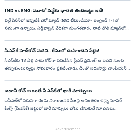
IND vs ENG: మూడో వన్డేకు భారత తుదిజట్టు ఇదే!
వన్డే సిరీస్‌లో ఇప్పటికి చెరో మ్యాచ్‌ గెలిచి టీమిండియా- ఇంగ్లండ్‌ 1-1తో
సమంగా ఉన్నాయి. ఎడ్జ్‌బాస్టన్‌ వేదికగా మంగళవారం నాటి తొలి మ్యాచ్‌లో
గిల్‌ సేన గెలవగా.. కార్డిఫ్‌లో గురువారం జరిగిన మ్యాచ్‌లో బ్ర...
సీఎస్‌కే హెడ్‌కోచ్‌ పదవి.. రేసులో ఊహించని పేర్లు!
సీఎస్‌కేకు 18 ఏళ్ల పాటు కోచ్‌గా పనిచేసిన స్టీఫెన్ ప్లెమింగ్ ఆ పదవి నుంచి
తప్పుకుంటున్నట్లు సోమవారం ప్రకటించాడు. దీంతో ఐదుసార్లు చాంపియన్
అయిన సీఎస్‌కేకు ఇప్పుడు కొత్త కోచ్ అవసరం ఏర్పడింది. ప్లెమింగ్ స...
బదానీ కోచ్‌ అయితే సీఎస్‌కేలో భారీ మార్పులు
ఐపీఎల్‌లో వరుసగా రెండు నిరాశాజనక సీజన్ల అనంతరం చెన్నై సూపర్
కింగ్స్ (సీఎస్‌కే) జట్టులో భారీ మార్పులు చోటు చేసుకునే సూచనలు
కనిపిస్తున్నాయి. 18 ఏళ్ల పాటు సేవలందించిన హెడ్‌ కోచ్ స్టీఫెన్ ఫ్లెమింగ్‌
తాజాగ...
Advertisement