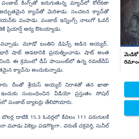
రాజమండ్రి డాక్టర్ ప్రియాంక ఘటనపై ఫ్రెండ్స్
 పంజాబ్ కింగ్స్‌తో జ‌రుగుతున్న మ్యాచ్‌లో కోల్‌క‌తా
సంచలన నిజాలు..!
నిజామాబాద్
గ్ అద్బుత‌మైన క్యాచ్‌తో మెరిశాడు. సంచ‌లన క్యాచ్‌తో
్యం
కామారెడ్డి
ెవిలియ‌న్‌కు పంపాడు. పంజాబ్ ఇన్నింగ్స్ నాలుగో ఓవ‌ర్
ికి ప్రియాన్ష్ ఆర్య ఔట‌య్యాడు.
ి
రంగారెడ్డి
వికారాబాద్
ి వ‌చ్చాడు. మూడో బంతిని డిఫెన్స్ ఆడిన అయ్య‌ర్‌..
వరంగల్
భారీ షాట్ ఆడ‌టానికి ప్ర‌య‌త్నించాడు. షాట్ అంత
మెడికో
లేచింది. ఈ క్ర‌మంలో డీప్ పాయింట్‌లో ఉన్న రమణ్‌దీప్
రిమాం
హన్మకొండ
తమైన క్యాచ్‌ను అందుకున్నాడు.
జనగాం
జయశంకర్
ు. దీంతో శ్రేయ‌స్ అయ్య‌ర్ నిరాశ‌తో త‌న ఖాతా
ు. ఇందుకు సంబంధించిన వీడియో ప్ర‌స్తుతం సోష‌ల్
మహబూబాబాద్
‌లో పంజాబ్ బ్యాట‌ర్లు తేలిపోయారు.
ములుగు
 బౌల‌ర్ల దాటికి 15.3 ఓవ‌ర్ల‌లో కేవలం 111 ప‌రుగులకే
ానా మూడు వికెట్లు ప‌డ‌గొట్ట‌గా.. వ‌రుణ్ చ‌క్ర‌వ‌ర్తి, సునీల్