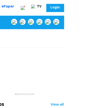
ePaper
TV
Login
‌
Advertisement
సా?
os
View all