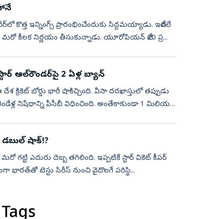
ానే
ర్‌లో కొత్త ఇన్నింగ్స్ ప్రారంభించేందుకు సిద్దమయ్యాడు. ఇటీవలే
నే మరో కీలక నిర్ణయం తీసుకున్నాడు. యూరోపియన్ టీ20 ప్ర...
్టార్ ఆల్‌రౌండర్‌పై 2 ఏళ్ల బ్యాన్
శ క్రికెట్ బోర్డు భారీ షాకిచ్చింది. వీసా దరఖాస్తులో తప్పుడు
ళ్ల నిషేధాన్ని పీసీబీ విధించింది. అంతేకాకుండా 1 మిలియన్
 డబుల్‌ షాక్‌!?
రో గ‌ట్టి ఎదురు దెబ్బ త‌గిలింది. ఇప్ప‌టికే స్టార్ వికెట్ కీప‌ర్
‌త్‌తో టెస్టు సిరీస్ నుంచి వైదొల‌గే ప‌రిస్థి...
 Tags