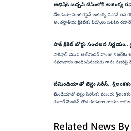
అభిషేక్ బచ్చన్ టీమ్‌లోకి అజింక్య రహ
టీమిండియా మాజీ కెప్టెన్ అజింక్య రహానే తన కెరీ
అంతర్జాతీయ క్రికెట్‌కు వీడ్కోలు పలికిన రహా
పాక్‌ క్రికెట్‌ బోర్డు సంచలన నిర్ణయం.. స
పాకిస్తాన్ యువ ఆల్‌రౌండ‌ర్ హంజా నజర్‌కు ఆ దే
సమాచారం అందించినందుకు గాను నజర్‌పై రెండే
...
టీమిండియాతో టెస్టు సిరీస్‌.. శ్రీలంకకు
టీమిండియాతో టెస్టు సిరీస్‌కు ముందు శ్రీలంక‌కు మ‌
కుశాల్ మెండిస్ తొడ కండ‌రాల గాయం కార‌ణంగా భార
Related News By