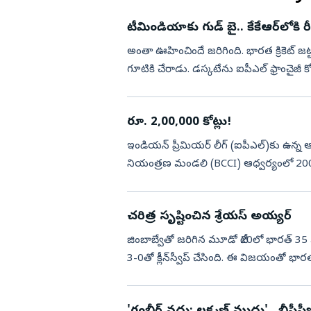
టీమిండియాకు గుడ్ బై.. కేకేఆర్‌లోకి రీ
అంతా ఊహించిందే జ‌రిగింది. భారత క్రికెట్‌ జట్టు మాజీ అసిస్టెంట్‌ కోచ్‌ ర్యాన్‌ టెన్‌ డస్కటే... తిరిగి సొంత
గూటికి చేరాడు. డస్కటేను ఐపీఎల్‌ ఫ్రాంచైజీ కోల్‌కతా
రూ. 2,00,000 కోట్లు!
ఇండియన్‌ ప్రీమియర్‌ లీగ్‌ (ఐపీఎల్‌)కు ఉన్న ఆ
నియంత్రణ మండలి (BCCI) ఆధ్వర్యంలో 2008లో
బీసీసీ...
చరిత్ర సృష్టించిన శ్రేయస్ అయ్యర్
జింబాబ్వేతో జరిగిన మూడో టీ20లో భారత్ 3
3-0తో క్లీన్‌స్వీప్ చేసింది. ఈ విజయంతో భారత
లేదా ...