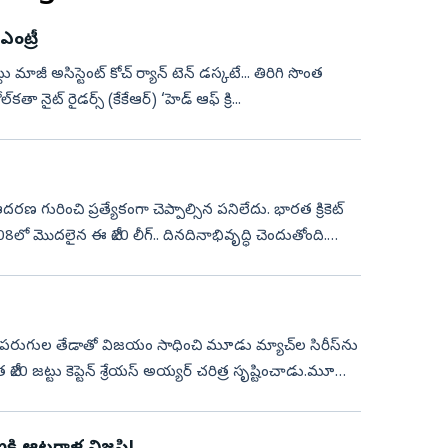
ఎంట్రీ
 నైట్‌ రైడర్స్‌ (కేకేఆర్‌) ‘హెడ్‌ ఆఫ్‌ క్రి...
దరణ గురించి ప్రత్యేకంగా చెప్పాల్సిన పనిలేదు. భారత క్రికెట్‌
 మొదలైన ఈ టీ20 లీగ్‌.. దినదినాభివృద్ధి చెందుతోంది.
5 పరుగుల తేడాతో విజయం సాధించి మూడు మ్యాచ్‌ల సిరీస్‌ను
 టీ20 జట్టు కెప్టెన్ శ్రేయస్ అయ్యర్ చరిత్ర సృష్టించాడు.మూడు