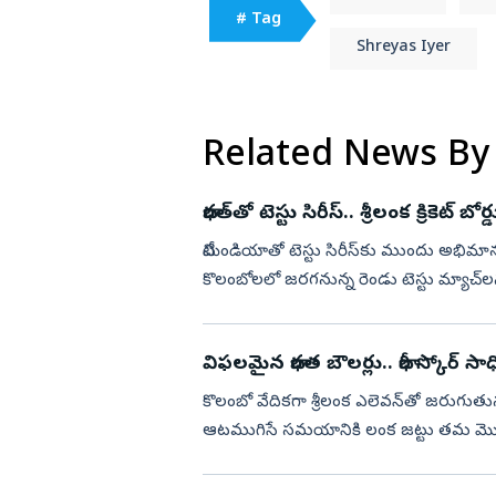
# Tag
Shreyas Iyer
Related News By
భార‌త్‌తో టెస్టు సిరీస్‌.. శ్రీలంక క్రికెట్
టీమిండియాతో టెస్టు సిరీస్‌కు ముందు అభిమానులకు శ్రీలంక క్రికెట
విఫలమైన భారత బౌలర్లు.. భారీ స్కోర్‌ సా
కొలంబో వేదికగా శ్రీలంక ఎలెవన్‌తో జరుగుతున్న
ఆటముగిసే సమయానికి లంక జట్టు తమ మొదటి ఇన్
సాధించ...