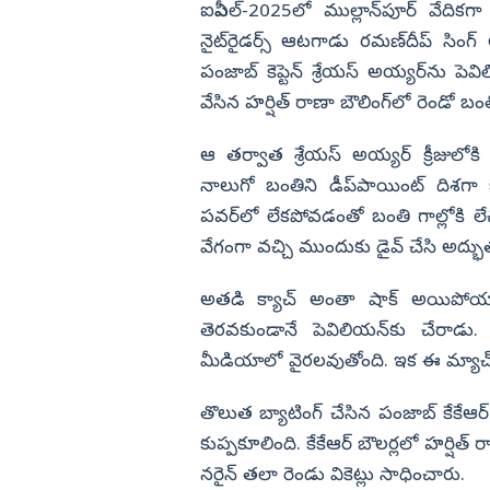
లనం.. 3 కారుతో
కొరియన్ కనకరాజు హిట్టా? ఫట్టా?
ఐపీఎల్‌-2025లో ముల్లాన్‌పూర్ వేదిక‌గా
విజయనగరం
నైట్‌రైడ‌ర్స్ ఆట‌గాడు ర‌మ‌ణ్‌దీప్ సిం
పార్వతీపురం మన
పంజాబ్ కెప్టెన్ శ్రేయ‌స్ అయ్య‌ర్‌ను ప
వేసిన హ‌ర్షిత్ రాణా బౌలింగ్‌లో రెండో బంత
పశ్చిమ గోదావర
ఏలూరు
ఆ త‌ర్వాత శ్రేయ‌స్ అయ్య‌ర్ క్రీజులోక
వైఎస్సార్
నాలుగో బంతిని డీప్‌పాయింట్ దిశ‌గా 
ప‌వ‌ర్‌లో లేక‌పోవ‌డంతో బంతి గాల్లోకి 
అన్నమయ్య
వేగంగా వచ్చి ముందుకు డైవ్ చేసి అద్భు
అత‌డి క్యాచ్ అంతా షాక్ అయిపోయార
తెర‌వ‌కుండానే పెవిలియ‌న్‌కు చేరాడ
మీడియాలో వైర‌ల‌వుతోంది. ఇక ఈ మ్యాచ్
తొలుత బ్యాటింగ్ చేసిన పంజాబ్‌ కేకేఆర్
కుప్ప‌కూలింది. కేకేఆర్ బౌల‌ర్ల‌లో హ‌ర్షిత్ ర
న‌రైన్ త‌లా రెండు వికెట్లు సాధించారు.