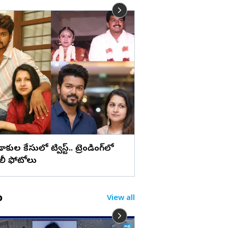
లు
మేడ్చల్ మల్కాజిగిరి జిల్లా
బోనాల పండుగ (ఫొటోల
ిడాకుల కేసులో ట్విస్ట్.. ట్రెండింగ్‌లో
ిలీ ఫోటోలు
o
View all