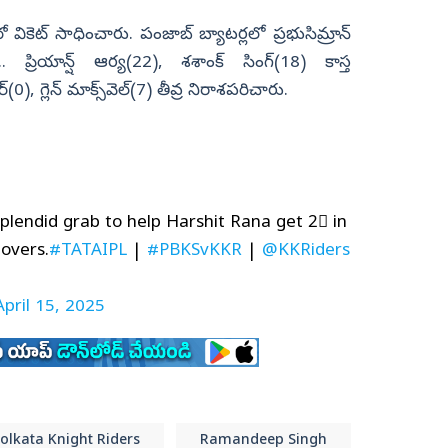
వికెట్ సాధించారు. పంజాబ్ బ్యాట‌ర్ల‌లో ప్ర‌భుసిమ్రాన్
.. ప్రియాన్ష్ ఆర్య‌(22), శ‌శాంక్ సింగ్‌(18) కాస్త
‌(0), గ్లెన్ మాక్స్‌వెల్‌(7) తీవ్ర నిరాశ‌ప‌రిచారు.
plendid grab to help Harshit Rana get 2⃣ in
overs.
#TATAIPL
|
#PBKSvKKR
|
@KKRiders
April 15, 2025
olkata Knight Riders
Ramandeep Singh