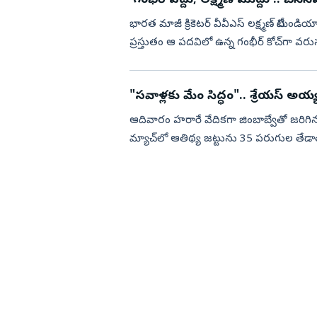
'గంభీర్‌ వద్దు; లక్ష్మణ్‌ ముద్దు'.. బీసీసీఐ
భార‌త మాజీ క్రికెట‌ర్ వీవీఎస్ ల‌క్ష్మ‌ణ్ టీమిం
ప్ర‌స్తుతం ఆ ప‌ద‌విలో ఉన్న గంభీర్ కోచ్‌గా వ‌రుస
"సవాళ్లకు మేం సిద్ధం".. శ్రేయస్‌ అయ్
ఆదివారం హ‌రారే వేదిక‌గా జింబాబ్వేతో జ‌రిగ
మ్యాచ్‌లో ఆతిథ్య జ‌ట్టును 35 ప‌రుగుల తేడాతో టీమిండి
తే...