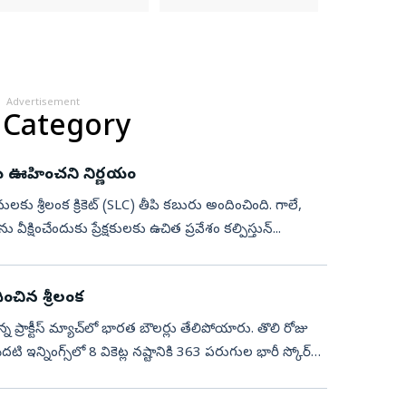
Advertisement
 Category
 బోర్డు ఊహించ‌ని నిర్ణ‌యం
్ (SLC) తీపి కబురు అందించింది. గాలే,
కొలంబోల‌లో జ‌ర‌గ‌నున్న రెండు టెస్టు మ్యాచ్‌ల‌ను వీక్షించేందుకు ప్రేక్షకులకు ఉచిత ప్రవేశం కల్పిస్తున్...
ధించిన శ్రీలంక
 ప్రాక్టీస్ మ్యాచ్‌లో భారత బౌలర్లు తేలిపోయారు. తొలి రోజు
నింగ్స్‌లో 8 వికెట్ల నష్టానికి 363 పరుగుల భారీ స్కోర్