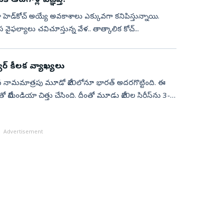
కి ఆటగాళ్ల విజ్ఞ‌ప్తి!
డియా హెడ్‌కోచ్ అయ్యే అవ‌కాశాలు ఎక్కువ‌గా క‌నిపిస్తున్నాయి.
 వైఫ‌ల్యాలు చ‌విచూస్తున్న వేళ‌.. తాత్కాలిక కోచ్‌...
యర్‌ కీలక వ్యాఖ్యలు
ిన నామ‌మాత్ర‌పు మూడో టీ20లోనూ భార‌త్ అద‌ర‌గొట్టింది. ఈ
యా చిత్తు చేసింది. దీంతో మూడు టీ20ల సిరీస్‌ను 3-0
Advertisement