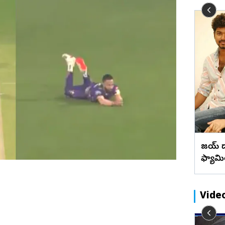
బేడ్కర్‌ కోనసీమ
రాజన్న
ఫొటోలు
మేటి చిత్రా
ఖమ్మం
వీడియోలు
వెబ్ స్టోరీస్
‘పుస్తెలు అమ్మి అయినా పులస తినాలి’
భద్రాద్రి
పులస చేప రుచి ప్రత్యేకత (ఫొటోలు)
మహబూబ్‌నగర్
జోగులాంబ
నాగర్ కర్నూల్
నారాయణపేట
వనపర్తి
మెదక్
విజయ్ వ
ములు నెల్లూరు
సంగారెడ్డి
ఫ్యామ
సిద్దిపేట
నల్గొండ
Vide
సూర్యాపేట
రామరాజు
యాదాద్రి