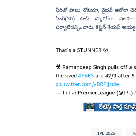
వీరితో పాటు నోకియా, వైభ‌వ్ ఆరోరా చెరో 
సింగ్‌(30) టాప్ స్కోర‌ర్‌గా నిల‌వ‌గా
ఫ‌ర్వాలేద‌న్పించారు. కెప్టెన్ శ్రేయ‌స్ అయ్య‌ర్
That's a STUNNER 😮
🎥 Ramandeep Singh pulls off a s
the over!
#PBKS
are 42/3 after 5 
pic.twitter.com/yBRPjJzdle
— IndianPremierLeague (@IPL)
IPL 2025
K