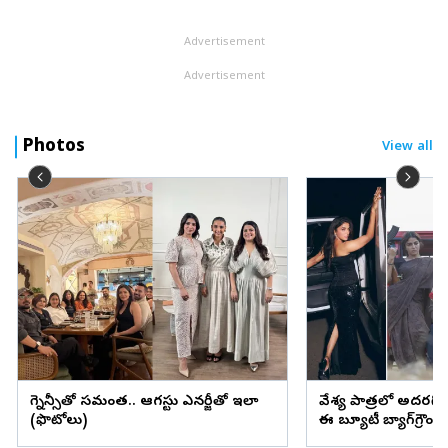
ప్రతిష్టాత్మక దులిప్‌ ట్రోఫీ టోర్నీలో ఈస్ట్‌ జోన్‌కు వైస్‌ కెప్టెన్‌గా ...
Advertisement
Advertisement
Photos
View all
ప్రెగ్నెన్సీతో సమంత.. ఆగస్టు ఎనర్జీతో ఇలా
వేశ్య పాత్రలో అదరగొట్
(ఫొటోలు)
ఈ బ్యూటీ బ్యాగ్‌గ్రౌం