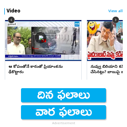
Video
View all
ఆ కోపంతోనే కారుతో ప్రియాంకను
నువ్వు బిరియాని కనిప
ఢీకొట్టారు
చేసినట్లు? బాబుపై బుగ్గన
Advertisement