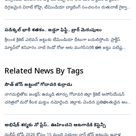
దిగ్గజమైన విరాట్‌ కోహ్లి, టీమిండియా బ్యాటింగ్‌ సంచలనం రుతురాజ్‌ గైక్వాడ్‌
రికార్డులను బద్దలు కొట్టాడు. లిస్ట్-ఏ క్రికెట్‌లో అత్యధి...
పడిక్కల్‌ భారీ శతకం.. జడ్డూ ఫిఫ్టీ.. బ్రార్‌ మెరుపులు
శ్రీలంక క్రికెట్‌ ఎలెవన్‌ జట్టుకు టీమిండియా ధీటుగా బదులిస్తోంది. ప్రాక్టీస్‌
మ్యాచ్‌లో శనివారం నాటి రెండో రోజు ఆట ముగిసేసరికి భారత జట్టు పటిష్ట
స్థితిలో నిలిచింది. దేవదత్‌ పడిక్కల్‌ భారీ శతకం, రవీంద్ర...
Related News By Tags
సౌత్‌ జోన్‌ జట్టులో గోదావరి కుర్రాడు
నాగమల్లితోట జంక్షన్‌: ఉమ్మడి తూర్పు గోదావరి జిల్లా క్రికెట్‌ అసోసియేషన్‌
చరిత్రలో మరో కీలక ఘట్టం నమోదైంది. జిల్లాకు చెందిన ప్రతిభావంతుడైన ఆంధ్ర
రంజీ క్రికెటర్‌ కావూరి సాయి తేజ ప్రతిష్టాత్మక ‘దులీప్‌ ట...
అభిషేక్‌ శర్మకు నో ప్లేస్‌.. ఊహించని ఆటగాడికి కెప్టెన్సీ
దులీప్‌ ట్రోఫీ 2026 కోసం 15 మంది సభ్యుల నార్త్‌ జోన్‌ జట్టును ఇవాళ