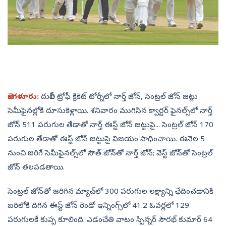
బెంగళూరు:
దులీప్‌ ట్రోఫీ క్రికెట్‌ టోర్నీలో నార్త్‌ జోన్, సెంట్రల్‌ జోన్‌ జట్లు
సెమీఫైనల్లోకి దూసుకెళ్లాయి. శనివారం ముగిసిన క్వార్టర్‌ ఫైనల్స్‌లో నార్త్‌
జోన్‌ 511 పరుగుల తేడాతో నార్త్‌ ఈస్ట్‌ జోన్‌ జట్టుపై... సెంట్రల్‌ జోన్‌ 170
పరుగుల తేడాతో ఈస్ట్‌ జోన్‌ జట్టుపై విజయం సాధించాయి. ఈనెల 5
నుంచి జరిగే సెమీఫైనల్స్‌లో సౌత్‌ జోన్‌తో నార్త్‌ జోన్‌; వెస్ట్‌ జోన్‌తో సెంట్రల్‌
జోన్‌ తలపడతాయి.
సెంట్రల్‌ జోన్‌తో జరిగిన మ్యాచ్‌లో 300 పరుగుల లక్ష్యాన్ని ఛేదించడానికి
బరిలోకి దిగిన ఈస్ట్‌ జోన్‌ రెండో ఇన్నింగ్స్‌లో 41.2 ఓవర్లలో 129
పరుగులకే కుప్ప కూలింది. ఎడంచేతి వాటం స్పిన్నర్‌ సౌరభ్‌ కుమార్‌ 64