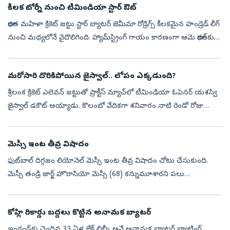
కీలక టోర్నీ నుంచి టీమిండియా స్టార్‌ ఔట్‌
భారత మహిళా క్రికెట్ జట్టు స్టార్‌ బ్యాటర్ జెమీమా రోడ్రిగ్స్‌ కీలకమైన హండ్రెడ్‌ లీగ్‌
నుంచి మధ్యలోనే వైదొలిగింది. హ్యామ్‌స్ట్రింగ్‌ గాయం కారణంగా ఆమె భారత్‌కు
తిరిగి రానుంది. త్వరలో జరుగబోయే ఆసియా కప్‌...
మరోసారి దొరికిపోయిన జైస్వాల్‌.. లోపం ఎక్కడుంది?
శ్రీలంక క్రికెట్‌ ఎలెవన్‌ జట్టుతో ప్రాక్టీస్‌ మ్యాచ్‌లో టీమిండియా ఓపెనర్‌ యశస్వి
జైస్వాల్‌ డకౌట్‌ అయ్యాడు. కొలంబో వేదికగా శనివారం నాటి రెండో రోజు
ఆటలో లంక బౌలర్‌ విశ్వ ఫెర్నాండో బౌలింగ్‌లో.. దిలుమ్‌ స...
మెస్సీ ఇంట తీవ్ర విషాదం
ఫుట్‌బాల్ దిగ్గజం లియోనెల్ మెస్సీ ఇంట తీవ్ర విషాదం చోటు చేసుకుంది.
మెస్సీ తండ్రి జార్జ్ హొరాసియో మెస్సీ (68) కన్నుమూశారని పలు
అంతర్జాతీయ మీడియా సంస్థలు వెల్లడించాయి. జార్జ్‌ మెస్సీ అర్జెంటీనాలోని
రొస...
కోహ్లి రికార్డు బద్దలు కొట్టిన అనామక బ్యాటర్‌
ఇంగ్లండ్‌కు చెందిన 33 ఏళ్ల జేక్‌ లిబ్బీ అనే అనామక బ్యాటర్‌ బ్యాటింగ్‌