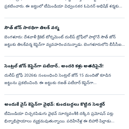
ప్రకటించారు. ఈ జట్టులో టీమిండియా విధ్వంసకర ఓపెనర్‌ అభిషేక్‌ శర్మకు
చోటు దక్కకపోవడం చర్చనీయాంశంగా మారింది. ఈ జట్టుకు కెప్టెన్‌గా ఎవరూ
...
సౌత్‌ జోన్‌ సారథిగా తిలక్‌ వర్మ
బెంగళూరు: దేశవాళీ క్రికెట్‌ టోర్నమెంట్‌ దులీప్‌ ట్రోఫీలో పాల్గొనే సౌత్‌ జోన్‌
జట్టుకు తిలక్‌వర్మ కెప్టెన్‌గా వ్యవహరించనున్నాడు. బెంగళూరులోని బీసీసీఐ
సెంటర్‌ ఆఫ్‌ ఎక్స్‌లెన్స్‌ (సీఓఈ)లో జరగనున్న ఈ టోర్...
సెంట్రల్‌ జోన్‌ కెప్టెన్‌గా పటీదార్‌.. అందరి కళ్లు అతడిపైనే!
దులీప్ ట్రోఫీ 2026కు సంబంధించి సెంట్రల్ జోన్ 15 మందితో కూడిన
జట్టును ప్రకటించింది. ఈ జట్టుకు రజత్ పటీదార్ కెప్టెన్‌గా
వ్యవహరించనుండగా, ఫినిషర్ రింకూ సింగ్ వైస్ కెప్టెన్సీ బాధ్యతలు
మోయనున్నాడు. 15 మంది...
అందుకే వైస్‌ కెప్టెన్‌గా వైభవ్‌: కుండబద్దలు కొట్టిన సెలక్టర్‌
టీమిండియా చిచ్చరపిడుగు వైభవ్‌ సూర్యవంశీకి దక్కిన ప్రమోషన్‌ పట్ల
భిన్నాభిప్రాయాలు వ్యక్తమవుతున్నాయి. పదిహేనేళ్ల ఈ బిహారీ పిల్లాడు