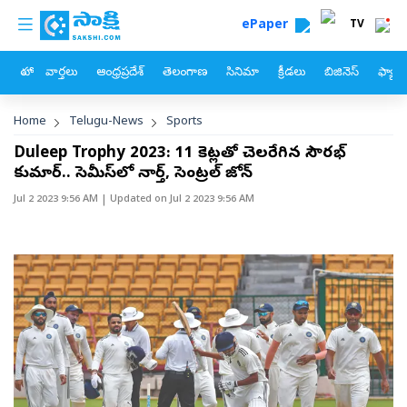
custom menu
Skip to main content
ePaper
TV
హోం
వార్తలు
ఆంధ్రప్రదేశ్
తెలంగాణ
సినిమా
క్రీడలు
బిజినెస్
ఫ్యామ
Breadcrumb
Home
Telugu-News
Sports
Duleep Trophy 2023: 11 వికెట్లతో చెలరేగిన సౌరభ్‌
కుమార్‌.. సెమీస్‌లో నార్త్, సెంట్రల్‌ జోన్‌
Jul 2 2023 9:56 AM
| Updated on
Jul 2 2023 9:56 AM