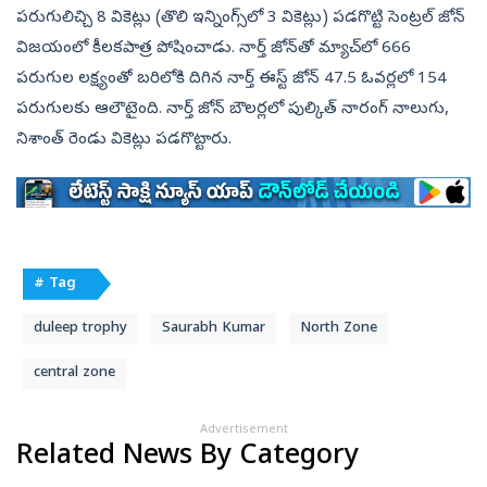
పరుగులిచ్చి 8 వికెట్లు (తొలి ఇన్నింగ్స్‌లో 3 వికెట్లు) పడగొట్టి సెంట్రల్‌ జోన్‌
విజయంలో కీలకపాత్ర పోషించాడు. నార్త్‌ జోన్‌తో మ్యాచ్‌లో 666
పరుగుల లక్ష్యంతో బరిలోకి దిగిన నార్త్‌ ఈస్ట్‌ జోన్‌ 47.5 ఓవర్లలో 154
పరుగులకు ఆలౌటైంది. నార్త్‌ జోన్‌ బౌలర్లలో పుల్కిత్‌ నారంగ్‌ నాలుగు,
నిశాంత్‌ రెండు వికెట్లు పడగొట్టారు.
# Tag
duleep trophy
Saurabh Kumar
North Zone
central zone
Advertisement
Related News By Category