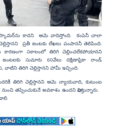
కామర్‌ను కాదని ఆమె వాదిస్తోంది. కంపెనీ చాలా
 చెల్లిస్తానని ప్రతీ జంటకు లేఖలు పంపాననీ తెలిపింది.
ిగిన కారణంగా సకాలంలో తిరిగి చెల్లించలేకపోయానని
ిది జంటలకు సుమారు 60వేలు దక్షిణాఫ్రికా రాండ్
టిని తిరిగి చెల్లిస్తానని హామీ ఇచ్చింది.
దరికీ తిరిగి చెల్లిస్తానని ఆమె న్యాయవాది, కుటుంబ
ష నుంచి తప్పించుకునే అవకాశం ఉందని భావిస్తున్నారు.
డాలి.