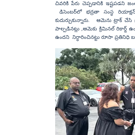
చివరికి పేరు చెప్పడానికి ఇష్టపడని 
డిసెంబర్‌లో భద్రతా సంస్థ రియాక్
కుదుర్చుకున్నారు. ఆమెను ట్రాక్ చేసి
పాల్పడినట్లు ,ఆమెకు క్రిమినల్ రికార్డ
ఉందని నిర్ధారించినట్టు రూసా ప్రతినిధి 