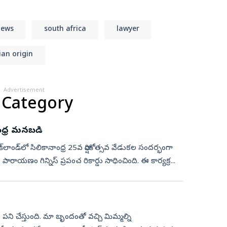
News
south africa
lawyer
ian origin
Advertisement
 Category
ానాంధ్ర మనబడి
 ఓక్‌లాండ్‌లో సిలికానాంధ్ర 25వ వార్షికోత్సవ వేడుకల సందర్భంగా
ాయణం గిన్నిస్ ప్రపంచ రికార్డు సాధించింది. ఈ కార్యక్ర...
 పని చేస్తుంది. మా బృందంతో వచ్చి మిమ్మల్ని