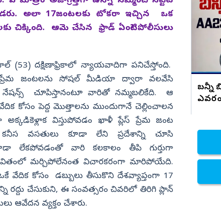
. ఏ మాత్రం అజాగ్రత్తగా ఉన్నా నమ్మించి నట్టేట
ాన్
ఎన్ని దాడులు చేస్తారో చేసుకోండి... మీకు ఈ
రెండేళ్లే టైం...
కాడరు. అలా 17జంటలకు టోకరా ఇచ్చిన ఒక
నిజామాబాద్
ు చిక్కింది. ఆమె చేసిన ఫ్రాడ్‌ ఏంటి? పోలీసులు
్యం
కామారెడ్డి
ి
రంగారెడ్డి
ానాల్ (53)
దక్షిణాఫ్రికాలో న్యాయవాదిగా పనిచేస్తోంది.
వికారాబాద్
ే ప్రేమ జంటలను సోషల్ మీడియా ద్వారా వలవేసి
వరంగల్
బన్నీ 
గ్‌ నేషన్స్‌ చూపిస్తానంటూ వారితో నమ్మబలికేది. ఆ
ఎవరం
హన్మకొండ
ిక కోసం పెద్ద మొత్తాలను ముందుగానే చెల్లించాలన
జనగాం
ా అక్కడికెళ్లాక విస్తుపోవడం ఖాళీ ప్లేస్‌ ప్రేమ జంట
జయశంకర్
ా
కనీస వసతులు కూడా లేని ప్రదేశాన్ని చూసి
 కూడా లేకపోవడంతో వారి కలకాలం తీపి గుర్తుగా
మహబూబాబాద్
 జీవితంలో మర్చిపోలేనంత విచారకరంగా మారిపోయేది.
ములుగు
 ఒకే వేదిక కోసం డబ్బులు తీసుకొని దేశవ్యాప్తంగా 17
రద్దు చేసుకుని, ఈ సంవత్సరం చివరిలో తిరిగి ప్లాన్
ులు ఆవేదన వ్యక్తం చేశారు.