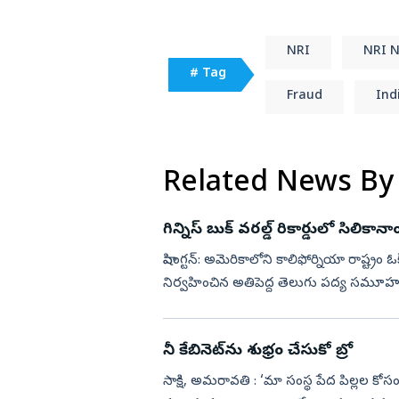
NRI
NRI 
# Tag
Fraud
Ind
Related News By
గిన్నిస్ బుక్‌ వరల్డ్‌ రికార్డులో సిలిక
వాషింగ్టన్‌: అమెరికాలోని కాలిఫోర్నియా రాష్ట్రం
నిర్వహించిన అతిపెద్ద తెలుగు పద్య సమూహ పార
నీ కేబినెట్‌ను శుభ్రం చేసుకో బ్రో
సాక్షి, అమరావతి : ‘మా సంస్థ పేద పిల్లల కోసం