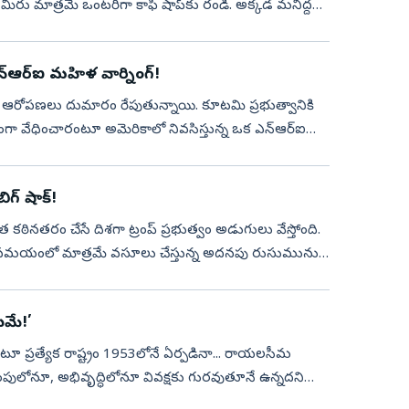
 మీరు మాత్రమే ఒంటరిగా కాఫీ షాప్‌కు రండి. అక్కడ మనిద్దరం
. ఎన్ఆర్ఐ మహిళ వార్నింగ్!
ైంగిక ఆరోపణలు దుమారం రేపుతున్నాయి. కూటమి ప్రభుత్వానికి
ికంగా వేధించారంటూ అమెరికాలో నివసిస్తున్న ఒక ఎన్ఆర్ఐ
‌ షాక్‌!
కఠినతరం చేసే దిశగా ట్రంప్‌ ప్రభుత్వం అడుగులు వేస్తోంది.
ుల సమయంలో మాత్రమే వసూలు చేస్తున్న అదనపు రుసుమును..
మే!’
ికంటూ ప్రత్యేక రాష్ట్రం 1953లోనే ఏర్పడినా... రాయలసీమ
ింపులోనూ, అభివృద్ధిలోనూ వివక్షకు గురవుతూనే ఉన్నదని