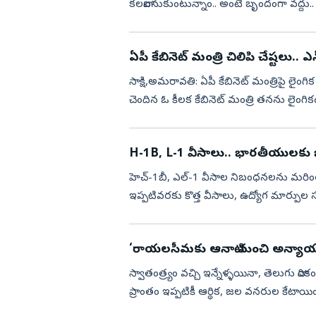
కలవాలనుకుంటున్నాం.. అంటే బృందంగా వద్దు..
మాట్లాడుకుందాం’ అం...
ఏపీ కేబినెట్‌ మంత్రి చిలిపి చేష్టలు.
సాక్షి,అమరావతి: ఏపీ కేబినెట్‌ మంత్రిపై ల
చెందిన ఓ కీలక కేబినెట్ మంత్రి తనను లైంగ
మహిళ సోషల్ మీడ...
H-1B, L-1 వీసాలు.. భారతీయులకు బిగ్
హెచ్‌-1బీ, ఎల్‌-1 వీసాల నిబంధనలను మరింత 
ఇప్పటివరకు కొత్త వీసాలు, ఉద్యోగ మార్ప
ఇకపై వీసా రెన్యూ...
‘రాయలసీమకు ఆనాటి నుంచి అన్యాయ
స్వాతంత్ర్యం వచ్చి ఇన్నేళ్ళయినా, తెలుగు వార
ప్రాంతం ఇప్పటికీ ఆర్థిక, జల వనరుల కేటాయ
సాహిత్య, సామాజ...