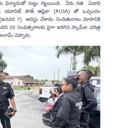
జంట ఫిర్యాదుతో గుట్టు రట్టయింది. వీరు గత ఏడాది
షన్ యూనిట్ సౌత్ ఆఫ్రికా (RUSA) తో ఒప్పందం
(జనవరి 7)
అరెస్టు చేశారు. నిందితురాలు మోసానికి
్ ఉందని 20 సంవత్సరాలకు పైగా జరిగిన స్కామ్‌ల చరిత్ర
బలరామ్ చెప్పారు.