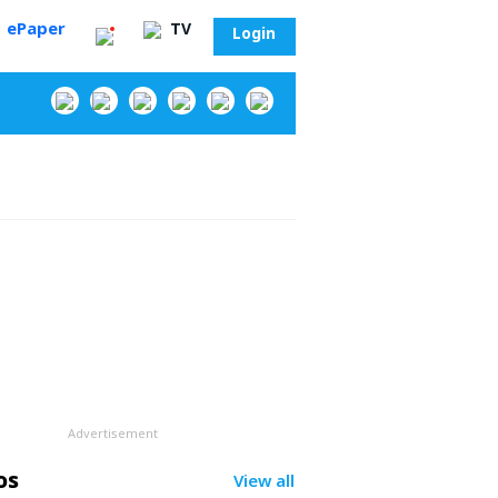
ePaper
TV
Login
‌
Advertisement
సా?
os
View all