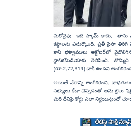
మరోవైపు ఇది స్కామ్ కాదు, తాను స్
కష్టాలను ఎదుర్కొంది. ప్రతీ పైసా తిరిగి
కానీ భాగస్వాములు అక్టోబర్‌లో వైదొల
స్థానికమీడియాకు తెలిపింది. తొమ్మ
(రూ.2,72,319) బాకీ ఉందని అంగీకరించి, వా
అయితే నేరాన్ని అంగీకరించి, బాధితులం
సభ్యులు కేడా చెప్పడంతో ఆమె జైలు శిక్
మరి దీనిపై కోర్టు ఎలా నిర్ణయిస్తుందో చూ