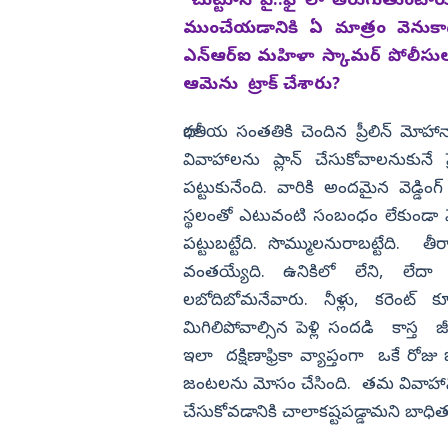
చుట్టూనే వై..ఫై లా తిరుగుతుంటారు
ాబు సంచలన కామెంట్స్
హోంమంత్రి అనితకు పుష్ప శ్రీ వాణి న
స్టాప్ కోటింగ్
ముంచేయడానికి ఏ మాత్రం వెను
విజయనగరం
ఎన్‌ఆర్‌ఐ మహిళా స్కామర్‌ పోలీసులక
పార్వతీపురం మన
ఆమెను ట్రాక్‌ చేశారు?
పశ్చిమ గోదావర
భారతీయ సంతతికి చెందిన ప్రీలిన్ మోహ
ఏలూరు
వివాహాలను ప్లాన్ చేసుకోవాలనుకున
వైఎస్సార్
పట్టుకునేంది. వారికి అందమైన వెడ్డిం
అన్నమయ్య
స్థలంతో ఎటువంటి సంబంధం లేకుండా వేద
పట్టుబట్టేది. సొమ్ములనురాబట్టేది. తీర
వంతయ్యేది.
ఉనికిలో లేని, లేద
లబోదిబోమనేవారు. నీళ్లు, కరెంట్‌
మిగిలిపోవాల్సిన పెళ్లి సందడి కాస్త
ఇలా దక్షిణాఫ్రికా వ్యాప్తంగా ఒకే రోజు
జంటలను మోసం చేసింది. తమ వివాహాన్ని 
చేసుకోవడానికి చాలాకష్టపడ్డామని బాధిత