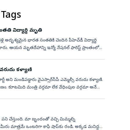
 Tags
తతి విద్యార్థి మృతి
 వెళ్లి అదృశ్యమైన భారత సంతతికి చెందిన పీహెచ్‌డీ విద్యార్థి
ారు. ఆయన మృతదేహాన్ని ఇన్యో నేషనల్ ఫారెస్ట్ ప్రాంతంలో
: వరుదు కళ్యాణి
ర్టీ అని మండిపడ్డారు వైఎస్సార్‌సీపీ ఎమ్మెల్సీ వరుదు కళ్యాణి.
ం. కూటమిది మంత్రి వర్గమా లేక వేధింపుల వర్గమా అనే
 పని చేస్తుంది. మా బృందంతో వచ్చి మిమ్మల్ని
 మీరు మాత్రమే ఒంటరిగా కాఫీ షాప్‌కు రండి. అక్కడ మనిద్దరం