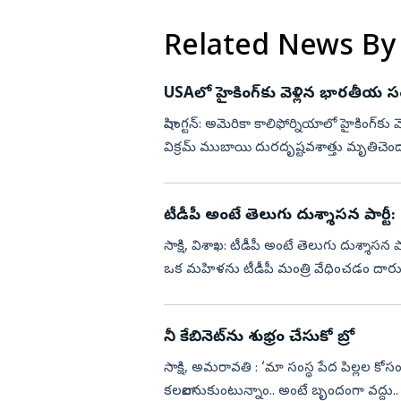
Related News By
USAలో హైకింగ్‌కు వెళ్లిన భారతీయ సం
వాషింగ్టన్: అమెరికా కాలిఫోర్నియాలో హైకింగ్‌కు
విక్రమ్ ముబాయి దురదృష్టవశాత్తు మృతిచెంద
అధిక...
టీడీపీ అంటే తెలుగు దుశ్శాసన పార్టీ
సాక్షి, విశాఖ: టీడీపీ అంటే తెలుగు దుశ్శాసన పా
ఒక మహిళను టీడీపీ మంత్రి వేధించడం దారుణ
అనుమానం...
నీ కేబినెట్‌ను శుభ్రం చేసుకో బ్రో
సాక్షి, అమరావతి : ‘మా సంస్థ పేద పిల్లల కోసం
కలవాలనుకుంటున్నాం.. అంటే బృందంగా వద్దు..