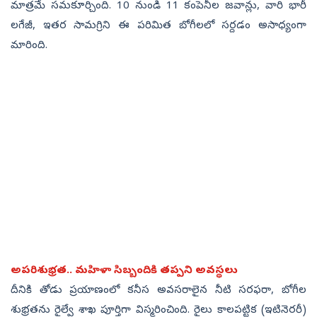
మాత్రమే సమకూర్చింది. 10 నుండి 11 కంపెనీల జవాన్లు, వారి భారీ
లగేజీ, ఇతర సామగ్రిని ఈ పరిమిత బోగీలలో సర్దడం అసాధ్యంగా
మారింది.
అపరిశుభ్రత.. మహిళా సిబ్బందికి తప్పని అవస్థలు
దీనికి తోడు ప్రయాణంలో కనీస అవసరాలైన నీటి సరఫరా, బోగీల
శుభ్రతను రైల్వే శాఖ పూర్తిగా విస్మరించింది. రైలు కాలపట్టిక (ఇటినెరరీ)