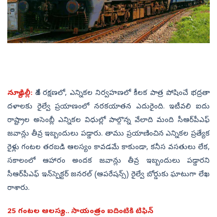
న్యూఢిల్లీ:
దేశ రక్షణలో, ఎన్నికల నిర్వహణలో కీలక పాత్ర పోషించే భద్రతా
దళాలకు రైల్వే ప్రయాణంలో నరకయాతన ఎదురైంది. ఇటీవలి ఐదు
రాష్ట్రాల అసెంబ్లీ ఎన్నికల విధుల్లో పాల్గొన్న వేలాది మంది సీఆర్‌పీఎఫ్
జవాన్లు తీవ్ర ఇబ్బందులు పడ్డారు. తాము ప్రయాణించిన ఎన్నికల ప్రత్యేక
రైళ్లు గంటల తరబడి ఆలస్యం కావడమే కాకుండా, కనీస వసతులు లేక,
సకాలంలో ఆహారం అందక జవాన్లు తీవ్ర ఇబ్బందులు పడ్డారని
సీఆర్‌పీఎఫ్ ఇన్‌స్పెక్టర్ జనరల్ (ఆపరేషన్స్) రైల్వే బోర్డుకు ఘాటుగా లేఖ
రాశారు.
25 గంటల ఆలస్యం.. సాయంత్రం ఐదింటికి టిఫిన్