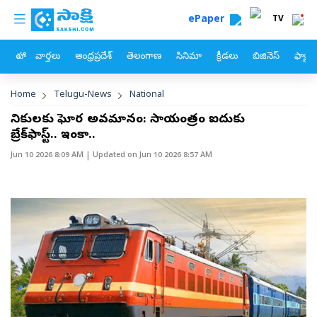
custom menu
Skip to main content
ePaper
TV
హోం
వార్తలు
ఆంధ్రప్రదేశ్
తెలంగాణ
సినిమా
క్రీడలు
బిజినెస్
ఫ్యామ
Breadcrumb
Home
Telugu-News
National
సైనికులకు ఘోర అవమానం: సాయంత్రం ఐదుకు
బ్రేక్‌ఫాస్ట్.. ఇంకా..
Jun 10 2026 8:09 AM
| Updated on
Jun 10 2026 8:57 AM