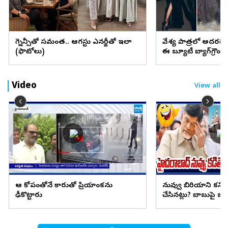
ప్రెగ్నెన్సీతో సమంత.. ఆగస్టు ఎనర్జీతో ఇలా
వేశ్య పాత్రలో అదరగొట్
(ఫొటోలు)
ఈ బ్యూటీ బ్యాగ్‌గ్రౌం
Video
View all
ఆ కోపంతోనే కారుతో ప్రియాంకను
నువ్వు బిరియాని కనిప
ఢీకొట్టారు
చేసినట్లు? బాబుపై బుగ్గన