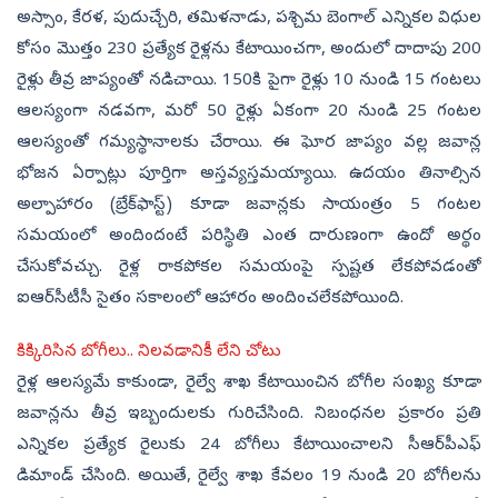
అస్సాం, కేరళ, పుదుచ్చేరి, తమిళనాడు, పశ్చిమ బెంగాల్ ఎన్నికల విధుల
కోసం మొత్తం 230 ప్రత్యేక రైళ్లను కేటాయించగా, అందులో దాదాపు 200
రైళ్లు తీవ్ర జాప్యంతో నడిచాయి. 150కి పైగా రైళ్లు 10 నుండి 15 గంటలు
ఆలస్యంగా నడవగా, మరో 50 రైళ్లు ఏకంగా 20 నుండి 25 గంటల
ఆలస్యంతో గమ్యస్థానాలకు చేరాయి. ఈ ఘోర జాప్యం వల్ల జవాన్ల
భోజన ఏర్పాట్లు పూర్తిగా అస్తవ్యస్తమయ్యాయి. ఉదయం తినాల్సిన
అల్పాహారం (బ్రేక్‌ఫాస్ట్) కూడా జవాన్లకు సాయంత్రం 5 గంటల
సమయంలో అందిందంటే పరిస్థితి ఎంత దారుణంగా ఉందో అర్థం
చేసుకోవచ్చు. రైళ్ల రాకపోకల సమయంపై స్పష్టత లేకపోవడంతో
ఐఆర్‌సీటీసీ సైతం సకాలంలో ఆహారం అందించలేకపోయింది.
కిక్కిరిసిన బోగీలు.. నిలవడానికీ లేని చోటు
రైళ్ల ఆలస్యమే కాకుండా, రైల్వే శాఖ కేటాయించిన బోగీల సంఖ్య కూడా
జవాన్లను తీవ్ర ఇబ్బందులకు గురిచేసింది. నిబంధనల ప్రకారం ప్రతి
ఎన్నికల ప్రత్యేక రైలుకు 24 బోగీలు కేటాయించాలని సీఆర్‌పీఎఫ్
డిమాండ్ చేసింది. అయితే, రైల్వే శాఖ కేవలం 19 నుండి 20 బోగీలను