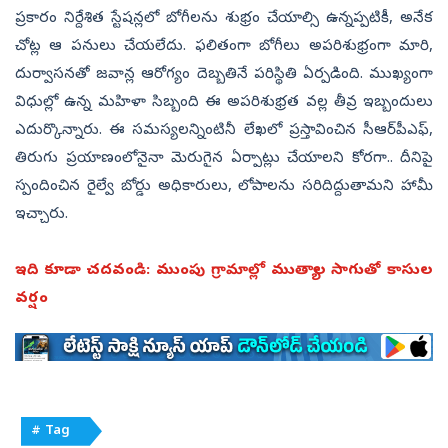
ప్రకారం నిర్దేశిత స్టేషన్లలో బోగీలను శుభ్రం చేయాల్సి ఉన్నప్పటికీ, అనేక
చోట్ల ఆ పనులు చేయలేదు. ఫలితంగా బోగీలు అపరిశుభ్రంగా మారి,
దుర్వాసనతో జవాన్ల ఆరోగ్యం దెబ్బతినే పరిస్థితి ఏర్పడింది. ముఖ్యంగా
విధుల్లో ఉన్న మహిళా సిబ్బంది ఈ అపరిశుభ్రత వల్ల తీవ్ర ఇబ్బందులు
ఎదుర్కొన్నారు. ఈ సమస్యలన్నింటినీ లేఖలో ప్రస్తావించిన సీఆర్‌పీఎఫ్,
తిరుగు ప్రయాణంలోనైనా మెరుగైన ఏర్పాట్లు చేయాలని కోరగా.. దీనిపై
స్పందించిన రైల్వే బోర్డు అధికారులు, లోపాలను సరిదిద్దుతామని హామీ
ఇచ్చారు.
ఇది కూడా చదవండి:
ముంపు గ్రామాల్లో ముత్యాల సాగుతో కాసుల
వర్షం
# Tag