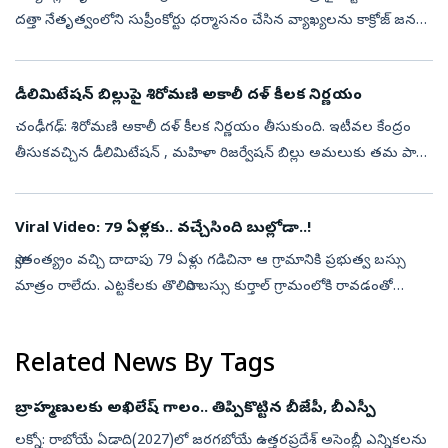
దత్తా నేతృత్వంలోని సుప్రీంకోర్టు ధర్మాసనం చేసిన వ్యాఖ్య‌ల‌ను కాక్రోజ్ జ‌న‌తా
పార్టీ ముఖ్య అధికార ప్ర‌తినిధి సౌర‌వ్ దాస్ త‌ప్పుబ‌ట్ట...
డీలిమిటేషన్‌ బిల్లుపై శిరోమణి అకాలీ దళ్‌ కీలక నిర్ణయం
చంఢీగఢ్: శిరోమణి అకాలీ దళ్‌ కీలక నిర్ణయం తీసుకుంది. ఇటీవల కేంద్రం
తీసుకవచ్చిన డీలిమిటేషన్ , మహిళా రిజర్వేషన్ బిల్లు అమలుకు తమ పార్టీ
మద్దతు ప్రకటించింది. ప్రధానమంత్రి నరేంద్ర మోదీతో, శిరోమణి అకాలీ దళ...
Viral Video: 79 ఏళ్లకు.. వచ్చేసింది బుల్లోడా..!
స్వాతంత్య్రం వచ్చి దాదాపు 79 ఏళ్లు గడిచినా ఆ గ్రామానికి ప్రభుత్వ బస్సు
మాత్రం రాలేదు. ఎట్టకేలకు తొలిసారి బస్సు కుర్తాల్‌ గ్రామంలోకి రావడంతో
అక్కడి ప్రజల ఆనందానికి అవధుల్లేకుండా పోయాయి. పూల వర్షం కురిప...
Related News By Tags
బ్రాహ్మణులకు అఖిలేష్‌ గాలం.. తిప్పికొట్టిన బీజేపీ, బీఎస్పీ
లక్నో: రాబోయే ఏడాది(2027)లో జరగబోయే ఉత్తరప్రదేశ్ అసెంబ్లీ ఎన్నికలను