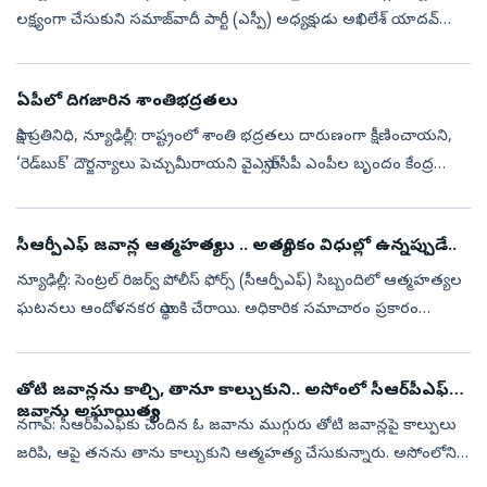
లక్ష్యంగా చేసుకుని సమాజ్‌వాదీ పార్టీ (ఎస్పీ) అధ్యక్షుడు అఖిలేశ్ యాదవ్
చేపట్టిన ‘బ్రాహ్మణ ఓటు బ్యాంక్’ వ్యూహం రాజకీయ దుమారం రేపుతోంది...
ఏపీలో దిగజారిన శాంతిభద్రతలు
సాక్షి ప్రతినిధి, న్యూఢిల్లీ: రాష్ట్రంలో శాంతి భద్రతలు దారుణంగా క్షీణించాయని,
‘రెడ్‌బుక్‌’ దౌర్జన్యాలు పెచ్చుమీరాయని వైఎస్సార్‌సీపీ ఎంపీల బృందం కేంద్ర
హోంమంత్రి అమిత్‌ షాకు ఫిర్యాదు చేసింది. వైఎస్సార్...
సీఆర్పీఎఫ్ జవాన్ల ఆత్మహత్యలు .. అత్యధికం విధుల్లో ఉన్నప్పుడే..
న్యూఢిల్లీ: సెంట్రల్ రిజర్వ్ పోలీస్ ఫోర్స్ (సీఆర్పీఎఫ్) సిబ్బందిలో ఆత్మహత్యల
ఘటనలు ఆందోళనకర స్థాయికి చేరాయి. అధికారిక సమాచారం ప్రకారం
2025లో సీఆర్పీఎఫ్ సిబ్బందిలో ఆత్మహత్యల సంఖ్య గత ఐదేళ్లలో
అత్యధికంగ...
తోటి జవాన్లను కాల్చి, తానూ కాల్చుకుని.. అసోంలో సీఆర్‌పీఎఫ్‌
జవాను అఘాయిత్యం
నగావ్‌: సీఆర్‌పీఎఫ్‌కు చెందిన ఓ జవాను ముగ్గురు తోటి జవాన్లపై కాల్పులు
జరిపి, ఆపై తనను తాను కాల్చుకుని ఆత్మహత్య చేసుకున్నారు. అసోంలోని
నగావ్‌ జిల్లా కటిమారి సీఆర్‌పీఎఫ్‌ 34వ బెటాలియన్‌ క్యాంపు కార్యాలయ...