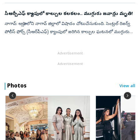
సీఆర్పీఎఫ్ క్యాంపులో కాల్పుల కలకలం.. ముగ్గురు జవాన్లు మృతి!
నాగావ్: అస్సాంలోని నాగావ్ జిల్లాలో విషాదం చోటుచేసుకుంది. సెంట్రల్ రిజర్వ్
పోలీస్ ఫోర్స్ (సీఆర్‌పీఎఫ్‌) క్యాంపులో జరిగిన కాల్పుల ఘటనలో ముగ్గురు
ప్రాణాలు కోల్పోయారు. క్యాంపు పరిధిలో జరిగిన ఈ ఘర్షణలో ఒక ...
Advertisement
Advertisement
Photos
View all