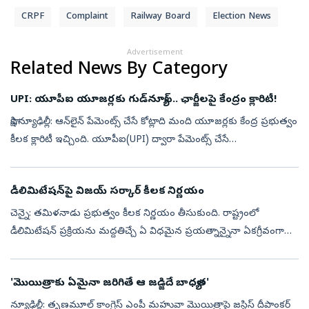
CRPF
Complaint
Railway Board
Election News
Advertisement
Related News By Category
UPI: యూపీఐ యూజర్లకు గుడ్‌న్యూస్.. ఛార్జీలపై కేంద్రం క్లారిటీ!
సాక్షి,న్యూఢిల్లీ: ఆన్‌లైన్ పేమెంట్స్ చేసే కోట్లాది మంది యూజర్లకు కేంద్ర ప్రభుత్వం
కీలక క్లారిటీ ఇచ్చింది. యూపీఐ(UPI) ద్వారా పేమెంట్స్ చేసే
వినియోగదారులపై ఎలాంటి ఛార్జీలు విధించబోమని ప్రభుత్వం స్పష్టం...
డీలిమిటేషన్‌పై విజయ్‌ సర్కార్‌ కీలక నిర్ణయం
చెన్నై: తమిళనాడు ప్రభుత్వం కీలక నిర్ణయం తీసుకుంది. రాష్ట్రంలో
డీలిమిటేషన్ ప్రక్రియను మద్దతిచ్చే ఏ విధమైన ప్రయత్నాన్నైనా ఏకగ్రీవంగా
వ్యతిరేకించాలని నిర్ణయించింది. ఆ మేరకు సీఎం విజయ్ అధ్యక్షతన జరిగిన
అఖ...
'మొయిత్రాకు ఏమైనా జ‌రిగితే ఆ జ‌డ్జిదే బాధ్య‌త‌'
న్యూఢిల్లీ: తృణమూల్ కాంగ్రెస్ ఎంపీ మహువా మొయిత్రాపై జస్టిస్ దీపాంకర్