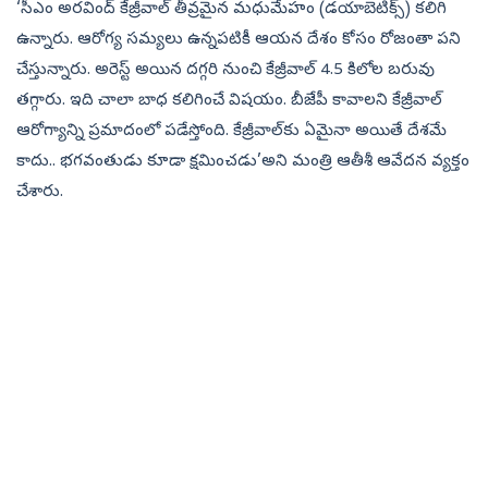
‘సీఎం అరవింద్‌ కేజ్రీవాల్‌ తీవ్రమైన మధుమేహం (డయాబెటిక్స్‌) కలిగి
ఉన్నారు. ఆరోగ్య సమ్యలు ఉ‍న్నపటికీ ఆయన దేశం కోసం రోజంతా పని
చేస్తున్నారు. అరెస్ట్‌ అయిన దగ్గరి నుంచి కేజ్రీవాల్‌ 4.5 కిలోల బరువు
తగ్గారు. ఇది చాలా బాధ కలిగించే విషయం. బీజేపీ కావాలని కేజ్రీవాల్‌
ఆరోగ్యాన్ని ప్రమాదంలో పడేస్తోంది. కేజ్రీవాల్‌కు ఏమైనా అయితే దేశమే
కాదు.. భగవంతుడు కూడా క్షమించడు’అని మంత్రి ఆతీశీ ఆవేదన వ్యక్తం
చేశారు.