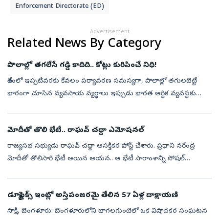
Enforcement Directorate (ED)
Advertisement
Related News By Category
పొలాల్లో తగలేసే గడ్డి కాదిది.. కోట్లు కురిపించే నిధి!
దేశంలో ఇప్పటివరకు కేవలం పర్యావరణ సమస్యగా, పొలాల్లో తగులబెట్టే
భారంగా చూసిన వ్యవసాయ వ్యర్థాలు ఇప్పుడు భారత ఆర్థిక వ్యవస్థకు
సరికొత్త వాణిజ్య సరుకుగా (కమోడిటీ) రూపాంతరం చెందుతున్నాయి.
భారత్‌లో ఏటా దాదాప...
మోదీతో తొలి భేటీ.. రాఘవ్‌ చద్దా ఎమోషనల్‌
రాజ్యసభ సభ్యుడు రాఘవ్‌ చద్దా ఆసక్తికర పోస్ట్‌ చేశారు. ప్రధాని నరేంద్ర
మోదీతో తొలిసారి భేటీ అయిన ఆయన.. ఆ భేటీ సారాంశాన్ని సోషల్‌
మీడియాలో భావోద్వేగంగా ప్రదర్శించారు. ఈ సమావేశం తనకు ఎంతో విలువైన
అనుభూతి...
డ్యూప్లెక్స్‌ ఇంట్లో అస్తిపంజరమై తేలిన 57 ఏళ్ల దాక్షాయణి
సాక్షి, బెంగళూరు: బెంగళూరులోని బాగలగుంటెలో ఒక విషాదకర సంఘటన