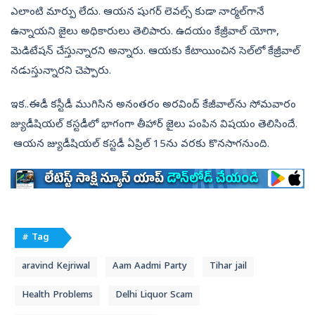
ఎలాంటి మార్పు లేదు. ఆయన షుగర్‌ లెవల్స్‌ కుడా నార్మల్‌గానే
ఉన్నాయని జైలు అధికారులు తెలిపారు. ఉదయం కేజ్రీవాల్‌ యోగా,
మెడిటేషన్‌ చేస్తున్నారని అ‍న్నారు. ఆయకు కేటాయించిన సెల్‌లో కేజ్రీవాల్‌
నడుస్తున్నారని చెప్పారు.
ఇక..ఈడీ కస్టీడీ ముగిసిన అనంతరం అరవింద్‌ కేజీవాల్‌ను సోమవారం
జ్యుడీషియల్‌ కస్టడీలో భాగంగా తీహార్‌ జైలు పంపిన విషయం తెలిసిందే.
ఆయన జ్యుడీషియల్‌ కస్టడీ ఏప్రిల్‌ 15ను వరకు కొనసాగనుంది.
# Tag
aravind Kejriwal
Aam Aadmi Party
Tihar jail
Health Problems
Delhi Liquor Scam