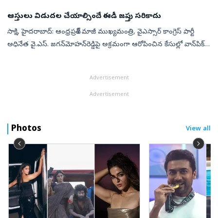
ఆస్తులు విడుదల చేయాల్సిందే ఈడీ జప్తు సరికాదు
సాక్షి, హైదరాబాద్‌: ఆంధ్రప్రదేశ్‌ మాజీ ముఖ్యమంత్రి, వైఎస్సార్‌ కాంగ్రెస్‌ పార్టీ
అధినేత వై.ఎస్‌. జగన్‌మోహన్‌రెడ్డిపై అక్రమంగా ఆరోపించిన కేసుల్లో వాన్‌పిక్‌
(వాడరేవు–నిజాంపట్నం పోర్ట్స్‌ అండ్‌ ఇండస్ట్ర...
Advertisement
Advertisement
Photos
View all