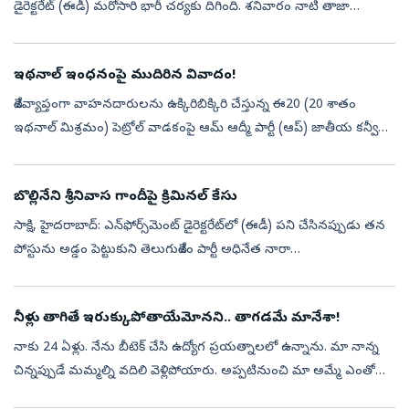
డైరెక్టరేట్ (ఈడీ) మరోసారి భారీ చర్యకు దిగింది. శనివారం నాటి తాజా
ఉత్తర్వుల ప్రకారం గ్రూప్‌నకు చెందిన రూ.1,021 కోట్ల విలువైన తాజా ఆస్...
ఇథనాల్ ఇంధనంపై ముదిరిన వివాదం!
దేశవ్యాప్తంగా వాహనదారులను ఉక్కిరిబిక్కిరి చేస్తున్న ఈ20 (20 శాతం
ఇథనాల్ మిశ్రమం) పెట్రోల్ వాడకంపై ఆమ్ ఆద్మీ పార్టీ (ఆప్‌) జాతీయ కన్వీనర్‌
అరవింద్ కేజ్రీవాల్ ఆటోమొబైల్‌ దిగ్గజాలకు ప్రశ్నలేవనెత్తారు. 20...
బొల్లినేని శ్రీనివాస గాందీపై క్రిమినల్‌ కేసు
సాక్షి, హైదరాబాద్‌: ఎన్‌ఫోర్స్‌మెంట్‌ డైరెక్టరేట్‌లో (ఈడీ) పని చేసినప్పుడు తన
పోస్టును అడ్డం పెట్టుకుని తెలుగుదేశం పార్టీ అధినేత నారా
చంద్రబాబునాయుడు ఆదేశాలు, సూచనల మేరకు ఎదుటి వారిపై అకారణంగా
దూషించి...
నీళ్లు తాగితే ఇరుక్కుపోతాయేమోనని.. తాగడమే మానేశా!
నాకు 24 ఏళ్లు. నేను బీటెక్‌ చేసి ఉద్యోగ ప్రయత్నాలలో ఉన్నాను. మా నాన్న
చిన్నప్పుడే మమ్మల్ని వదిలి వెళ్లిపోయారు. అప్పటినుంచి మా అమ్మే ఎంతో
కష్టపడి నన్ను, నా ఇద్దరు చెల్లెళ్లను చదివిస్తోంది. నాకు గత ఆరు ...