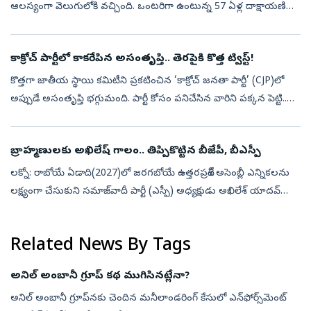
ఆలస్యంగా వెలుగులోకి వచ్చింది. ఒంటరిగా ఉంటున్న 57 ఏళ్ల దాక్షాయణి
అనే మహిళ తన ఇంట్లోనే అనుమానాస్పద స్థితిలో అస్థిపంజరమై
కనిపించింది. ఆ ఇల్లు క...
కాక్రోచ్ పార్టీలో కాకరేపిన అసంతృప్తి.. తెరపైకి కొత్త ట్విస్ట్‌!
కొత్తగా జాతీయ స్థాయి కమిటీని ప్రకటించిన ‘కాక్రోచ్ జనతా పార్టీ’ (CJP)లో
అప్పుడే అసంతృప్తి భగ్గుమంది. పార్టీ కోసం పనిచేసిన వారిని పక్కన పెట్టి..
వ్యవస్థాపకుడికి సన్నిహితంగా ఉన్నవారికే కీలక పదవులు కట్టబె...
బ్రాహ్మణులకు అఖిలేష్‌ గాలం.. తిప్పికొట్టిన బీజేపీ, బీఎస్పీ
లక్నో: రాబోయే ఏడాది(2027)లో జరగబోయే ఉత్తరప్రదేశ్ అసెంబ్లీ ఎన్నికలను
లక్ష్యంగా చేసుకుని సమాజ్‌వాదీ పార్టీ (ఎస్పీ) అధ్యక్షుడు అఖిలేశ్ యాదవ్
చేపట్టిన ‘బ్రాహ్మణ ఓటు బ్యాంక్’ వ్యూహం రాజకీయ దుమారం రేపుతోంది...
Related News By Tags
అనిల్ అంబానీ గ్రూప్ కథ ముగిసినట్లేనా?
అనిల్ అంబానీ గ్రూప్‌నకు చెందిన మనీలాండరింగ్ కేసులో ఎన్‌ఫోర్స్‌మెంట్