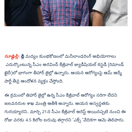
న్యూఢిల్లీ:
ఢిల్లీ మద్యం కుంభకోణంలో మనీలాండరింగ్‌ అభియోగాలు
ఎదుర్కొంటున్న సీఎం అరవింద్‌ కేజ్రీవాల్‌ జ్యుడీషియల్‌ కస్టడీ (రిమాండ్‌
ఖైదీ)లో భాగంగా తీహార్‌ జైల్లో ఉన్నారు. ఆయన ఆరోగ్యంపై ఆమ్‌ ఆద్మీ
పార్టీ తీవ్ర ఆందోళన వ్యక్తం చేస్తోంది.
ఈ క్రమంలో తిహార్‌ జైల్లో ఉన్న సీఎం కేజ్రీవాల్‌ ఆరోగ్యం సరిగా లేదని
జలవనరుల శాఖ మంత్రి ఆతీశీ అన్నారు. ఆయన అస్వస్థతకు
గురయ్యారని.. మార్చి 21న సీఎం కేజ్రీవాల్‌ అరెస్ట్‌ అయినప్పటి నుంచి ఈ
రోజు వరకు 4.5 కిలోల బరువు తగ్గారని ‘ఎక్స్‌ ’వేదికగా ఆమె తెలిపారు.