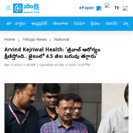
custom menu
Skip to main content
ePaper
TV
హోం
వార్తలు
ఆంధ్రప్రదేశ్
తెలంగాణ
సినిమా
క్రీడలు
బిజినెస్
ఫ్యామ
Breadcrumb
Home
Telugu-News
National
Arvind Kejriwal Health: ‘కేజ్రీవాల్‌ ఆరోగ్యం
క్షీణిస్తోంది.. జైలులో 4.5 కేజీల బరువు తగ్గారు’
Apr 3 2024 11:38 AM
| Updated on
Apr 3 2024 12:53 PM