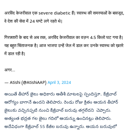
अरविंद केजरीवाल एक severe diabetic हैं। स्वास्थ की समस्याओं के बावजूद,
वे देश की सेवा में 24 घण्टे लगे रहते थे।
गिरफ़्तारी के बाद से अब तक, अरविंद केजरीवाल का वज़न 4.5 किलो घट गया है।
यह बहुत चिंताजनक है। आज भाजपा उन्हें जेल में डाल कर उनके स्वास्थ को ख़तरे
में डाल रही है।
अगर…
— Atishi (@AtishiAAP)
April 3, 2024
అయితే తీహార్‌ జైలు అధికారు ఆతీశీ మాటలపై స్పందిస్తూ.. కేజ్రీవాల్‌
ఆరోగ్యం బాగానే ఉందని తెలిపారు. రెండు రోజు క్రితం ఆయన తీహార్‌
జైలుకు వచ్చినప్పటి నుంచి కేజ్రీవాల్‌ బరువు తగ్గలేదని చెప్పారు.
అత్యంత భద్రత గల జైలు గదిలో ఆయన్ను ఉంచినట్లు తెలిపారు.
అదేవిధంగా కేజ్రీవాల్‌ 55 కేజీల బరువు ఉన్నారు. ఆయన బరువులో