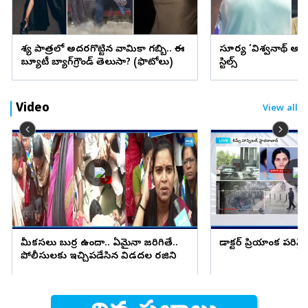
వేశ్య పాత్రలో అదరగొట్టిన వామికా గబ్బి.. ఈ
సూర్య ‘విశ్వనాథ్ అం
బ్యూటీ బ్యాగ్‌గ్రౌండ్‌ తెలుసా? (ఫొటోలు)
స్టిల్స్
Video
View all
మీకసలు బుర్ర ఉందా.. ఏమైనా జరిగితే..
డాక్టర్ ప్రియాంక పరిస్
పోలీసులకు ఇచ్చిపడేసిన విడదల రజిని