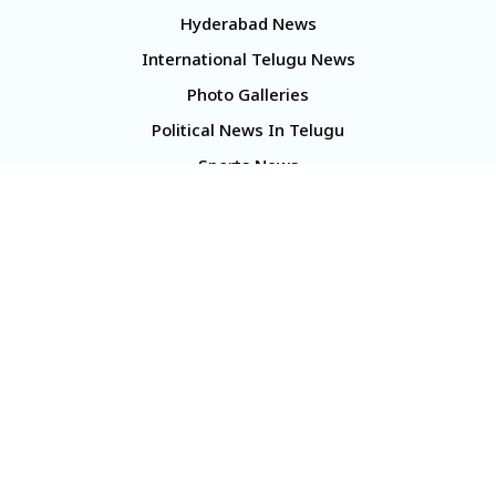
Hyderabad News
International Telugu News
Photo Galleries
Political News In Telugu
Sports News
TS Politics News
Telangana News
Telugu Movie Reviews
Company
About Us
Contact Us
Media Kit