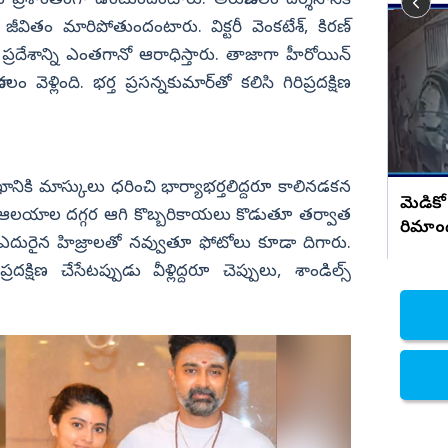
ు ప్రశాంతంగా ఉంటుందంటారు. అరుణాచలం దర్శనానికి
వితం మారిపోతుందంటారు. విక్టరీ వెంకటేశ్‌, కిరణ్‌
రాజమండ్రి డాక్టర్ ప్రియాంక ఘటనపై ఫ్రెండ్స్
నిజామాబాద్
సంచలన నిజాలు..!
్రదేశాన్ని ఎంతగానో ఆరాధిస్తారు. తాజాగా హీరోయిన్‌
్యం
కామారెడ్డి
 వెళ్లింది. భర్త ప్రసన్నకుమార్‌తో కలిసి గిరిప్రదక్షిణ
ి
రంగారెడ్డి
వికారాబాద్
వరంగల్
కి మాస్కులు ధరించి భార్యాభర్తలిద్దరూ కాలినడకన
హన్మకొండ
మెడికో
య్యే ఆలయాల దగ్గర ఆగి కొబ్బరికాయలు కొడుతూ తర్వాత
రిమాం
జనగాం
దురైన హిజ్రాలతో నవ్వుతూ ఫోటోలు కూడా దిగారు.
జయశంకర్
షిణ చేసేటప్పుడు వీళ్లిద్దరూ చెప్పులు, శాండిల్స్‌
మహబూబాబాద్
ములుగు