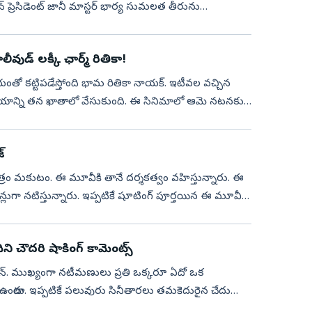
ేషన్ ప్రెసిడెంట్ జానీ మాస్టర్ భార్య సుమలత తీరును
డ్ లక్కీ ఛార్మ్‌ రితికా!
ో కట్టిపడేస్తోంది భామ రితికా నాయక్. ఇటీవల వచ్చిన
యాన్ని తన ఖాతాలో వేసుకుంది. ఈ సినిమాలో ఆమె నటనకు,
్
 చిత్రం మకుటం. ఈ మూవీకి తానే దర్శకత్వం వహిస్తున్నారు. ఈ
ుగా నటిస్తున్నారు. ఇప్పటికే షూటింగ్ పూర్తయిన ఈ మూవీ
ని చౌదరి షాకింగ్ కామెంట్స్
ం కామన్. ముఖ్యంగా నటీమణులు ప్రతి ఒక్కరూ ఏదో ఒక
ఉంటారు. ఇప్పటికే పలువురు సినీతారలు తమకెదురైన చేదు