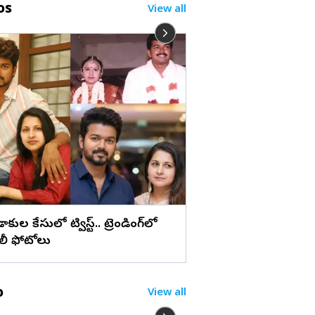
లు
os
View all
మేడ్చల్ మల్కాజిగిరి జిల్లా
బోనాల పండుగ (ఫొటోల
ిడాకుల కేసులో ట్విస్ట్.. ట్రెండింగ్‌లో
ిలీ ఫోటోలు
o
View all