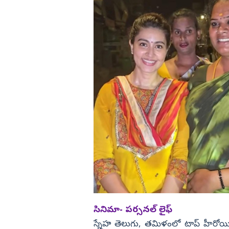
సినిమా- పర్సనల్‌ లైఫ్‌
స్నేహ తెలుగు, తమిళంలో టాప్‌ హీరోయిన