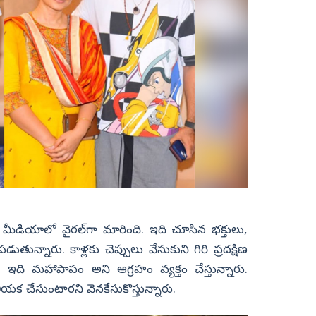
ీడియాలో వైరల్‌గా మారింది. ఇది చూసిన భక్తులు,
్నారు. కాళ్లకు చెప్పులు వేసుకుని గిరి ప్రదక్షిణ
 ఇది మహాపాపం అని ఆగ్రహం వ్యక్తం చేస్తున్నారు.
యక చేసుంటారని వెనకేసుకొస్తున్నారు.