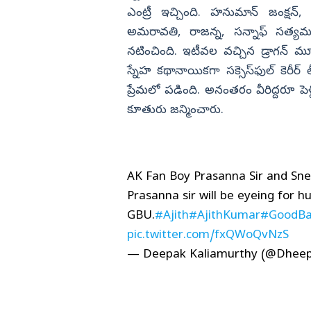
ఎంట్రీ ఇచ్చింది. హనుమాన్‌ జంక్షన్‌
అమరావతి, రాజన్న, సన్నాఫ్‌ సత్యమ
నటించింది. ఇటీవల వచ్చిన డ్రాగన్‌ మూవ
స్నేహ కథానాయికగా సక్సెస్‌ఫుల్‌ కెరీర్
ప్రేమలో పడింది. అనంతరం వీరిద్దరూ పెళ్
కూతురు జన్మించారు.
AK Fan Boy Prasanna Sir and Sne
Prasanna sir will be eyeing for h
GBU.
#Ajith
#AjithKumar
#GoodBa
pic.twitter.com/fxQWoQvNzS
— Deepak Kaliamurthy (@Dhee