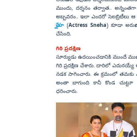
అరుణాచల శివుడిని దర్శించుకుంటే మనస
ముందు, దర్శనం తర్వాత.. అన్నంతగా జీ
లనం.. 3 కారుతో
కొరియన్ కనకరాజు హిట్టా? ఫట్టా?
విజయనగరం
అబ్బవరం.. ఇలా ఎందరో సెలబ్రిటీలు ఆ ప
పార్వతీపురం మన
స్నేహ
(
Actress
Sneha
) కూడా అరుణాచలం
పశ్చిమ గోదావర
చేసింది.
ఏలూరు
గిరి ప్రదక్షిణ
వైఎస్సార్
సూర్యుడు ఉదయించడానికి ముందే ముఖాని
అన్నమయ్య
గిరి ప్రదక్షిణ చేశారు. దారిలో ఎదుర
నడక సాగించారు. ఈ క్రమంలో తమకు ఎ
అంతా బాగుంది కానీ కొండ చుట్టూ ప్రదక్
ధరించారు.