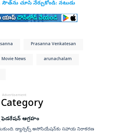
.. సౌత్‌ను చూసి నేర్చుకోండి: నటుడు
asanna
Prasanna Venkatesan
Movie News
arunachalam
Advertisement
 Category
్ ఫెడరేషన్ ఆగ్రహం
 తీసుకుంది. డ్యాన్సర్స్ అసోసియేషన్‌కు సహాయ నిరాకరణ