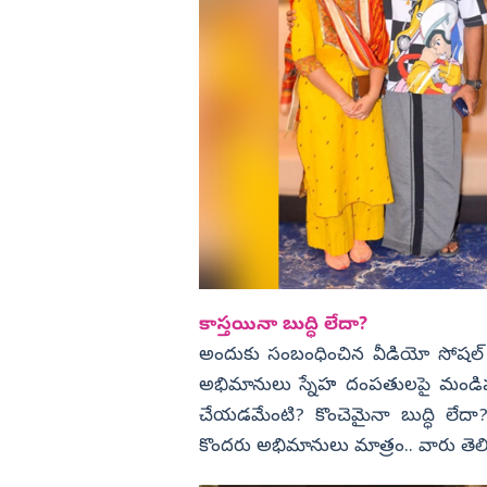
కాస్తయినా బుద్ధి లేదా?
అందుకు సంబంధించిన వీడియో సోషల్‌ మ
అభిమానులు స్నేహ దంపతులపై మండిపడుతున
చేయడమేంటి? కొంచెమైనా బుద్ధి లేదా?
కొందరు అభిమానులు మాత్రం.. వారు తెలి