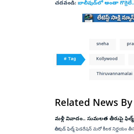
చదవండి:
బాలీవుడ్‌లో అంతా గొర్రెలే
sneha
pr
# Tag
Kollywood
Thiruvannamalai
Related News By
మళ్లీ వివాదం.. సుమలత తీరుపై ఫిల్మ
టాలీవుడ్ ఫిల్మ్ ఫెడరేషన్‌ మరో కీలక నిర్ణయం