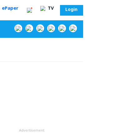
ePaper
TV
Login
‌
సా?
Advertisement