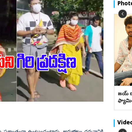
బేడ్కర్‌ కోనసీమ
రాజన్న
ఫొటోలు
మేటి చిత్రా
Phot
ఖమ్మం
వీడియోలు
వెబ్ స్టోరీస్
భద్రాద్రి
‘పుస్తెలు అమ్మి అయినా పులస తినాలి’
పులస చేప రుచి ప్రత్యేకత (ఫొటోలు)
మహబూబ్‌నగర్
జోగులాంబ
నాగర్ కర్నూల్
నారాయణపేట
వనపర్తి
మెదక్
ములు నెల్లూరు
సంగారెడ్డి
విజయ్ వ
ఫ్యామ
సిద్దిపేట
నల్గొండ
సూర్యాపేట
Vide
రామరాజు
యాదాద్రి