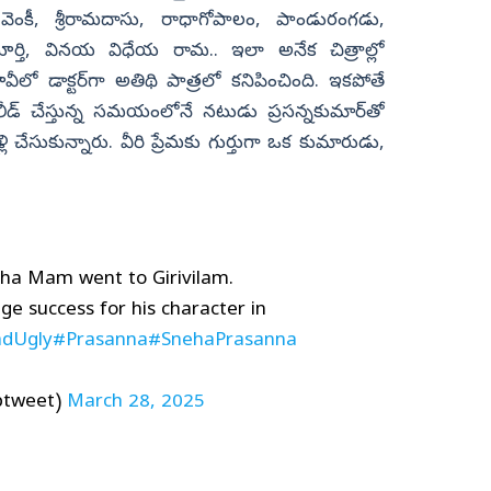
, వెంకీ, శ్రీరామదాసు, రాధాగోపాలం, పాండురంగడు,
ూర్తి, వినయ విధేయ రామ.. ఇలా అనేక చిత్రాల్లో
ీలో డాక్టర్‌గా అతిథి పాత్రలో కనిపించింది. ఇకపోతే
‌ లీడ్‌ చేస్తున్న సమయంలోనే నటుడు ప్రసన్నకుమార్‌తో
లి చేసుకున్నారు. వీరి ప్రేమకు గుర్తుగా ఒక కుమారుడు,
ha Mam went to Girivilam.
uge success for his character in
dUgly
#Prasanna
#SnehaPrasanna
ptweet)
March 28, 2025