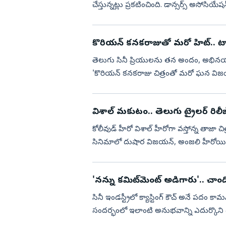
చేస్తున్నట్లు ప్రకటించింది. డాన్సర్స్ అసోసియ
ఎండగడుతూ లేఖ వ...
కొరియన్ కనకరాజుతో మరో హిట్.. టాలీవు
తెలుగు సినీ ప్రియులను తన అందం, అభినయంత
'కొరియన్ కనకరాజు చిత్రంతో మరో ఘన విజ
స్క్రీన్ ప్రెజెన్స్‌కు ప్రే...
విశాల్ మకుటం.. తెలుగు ట్రైలర్ రిలీజ
కోలీవుడ్ హీరో విశాల్ హీరోగా వస్తోన్న తాజా
సినిమాలో దుషార విజయన్, అంజలి హీరోయిన్ల
ఆగస్టు 14న థి...
'నన్ను కమిట్‌మెంట్‌ అడిగారు'.. చాంది
సినీ ఇండస్ట్రీలో క్యాస్టింగ్ కౌచ్ అనే పద
సందర్భంలో ఇలాంటి అనుభవాన్ని ఎదుర్కొని 
అనుభవాలను పలు సందర్భాల్లో...