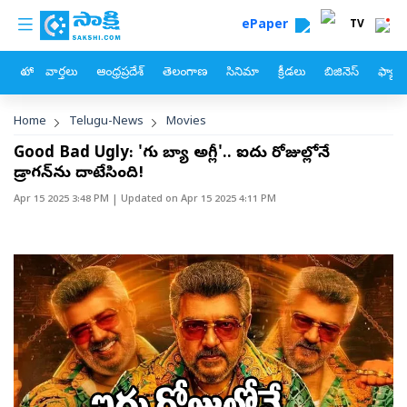
custom menu
Skip to main content
ePaper
TV
హోం
వార్తలు
ఆంధ్రప్రదేశ్
తెలంగాణ
సినిమా
క్రీడలు
బిజినెస్
ఫ్యామ
Breadcrumb
Home
Telugu-News
Movies
Good Bad Ugly: 'గుడ్ బ్యాడ్ అగ్లీ'.. ఐదు రోజుల్లోనే
డ్రాగన్‌ను దాటేసింది!
Apr 15 2025 3:48 PM
| Updated on
Apr 15 2025 4:11 PM