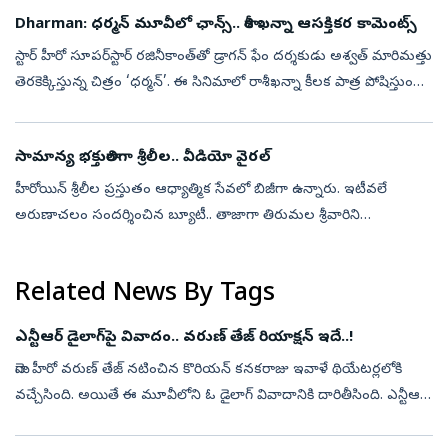
Dharman: ధర్మన్‌ మూవీలో ఛాన్స్.. రాశీ ఖన్నా ఆసక్తికర కామెంట్స్
స్టార్‌ హీరో సూపర్‌స్టార్‌ రజినీకాంత్‌తో డ్రాగన్‌ ఫేం దర్శకుడు అశ్వత్‌ మారిమత్తు
తెరకెక్కిస్తున్న చిత్రం ‘ధర్మన్‌’. ఈ సినిమాలో రాశీఖన్నా కీలక పాత్ర పోషిస్తుంది.
ఈ చిత్రంలో రజినీకాంత్‌తో పనిచేసిన అనుభవ...
సామాన్య భక్తురాలిగా శ్రీలీల.. వీడియో వైరల్
హీరోయిన్ శ్రీలీల ప్రస్తుతం ఆధ్యాత్మిక సేవలో బిజీగా ఉన్నారు. ఇటీవలే
అరుణాచలం సందర్శించిన బ్యూటీ.. తాజాగా తిరుమల శ్రీవారిని
దర్శించుకున్నారు. ఈ సందర్భంగా స్వామివారికి మొక్కులు చెల్లించుకున్నారు.
‍అయితే ...
Related News By Tags
ఎన్టీఆర్ డైలాగ్‌పై వివాదం.. వరుణ్ తేజ్ రియాక్షన్‌ ఇదే..!
మెగా హీరో వరుణ్ తేజ్ నటించిన కొరియన్ కనకరాజు ఇవాళే థియేటర్లలోకి
వచ్చేసింది. అయితే ఈ మూవీలోని ఓ డైలాగ్ వివాదానికి దారితీసింది. ఎన్టీఆర్
డైలాగ్‌ చుట్టు వివాదం మొదలైంది. దీనిపై హీరో వరుణ్ తేజ్ స్పందించార...