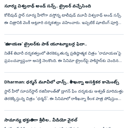
సూర్య విశ్వనాథ్ అండ్ సన్స్.. ట్రైలర్ వచ్చేసింది
కోలీవుడ్ స్టార్ సూర్య హీరోగా వస్తోన్న టాలీవుడ్ మూవీ విశ్వనాథ్ అండ్ సన్స్.
ఈ చిత్రానికి వెంకీ అట్లూరి దర్శకత్వం వహించారు. ఇప్పటికే షూటింగ్ పూర్తి
చేసుకున్న ఈ మూవీ ఆగస్టు 14న థియేటర్లలో సందడి చేయనుంది. ...
‘రామాయణ’ ట్రైలర్‌కు పాక్‌ యూట్యూబర్ల ఫిదా..
నితేశ్‌ తివారీ దర్శకత్వంలో తెరకెక్కుతున్న ప్రతిష్ఠాత్మక చిత్రం ‘రామాయణ’పై
ప్రపంచవ్యాప్తంగా ఆసక్తి నెలకొంది. ఈ సినిమా ట్రైలర్‌పై పాకిస్థాన్‌కు చెందిన
కొందరు యూట్యూబర్ల స్పందనలు సోషల్‌మీడియాలో చక్కర్లు ...
Dharman: ధర్మన్‌ మూవీలో ఛాన్స్.. రాశీ ఖన్నా ఆసక్తికర కామెంట్స్
స్టార్‌ హీరో సూపర్‌స్టార్‌ రజినీకాంత్‌తో డ్రాగన్‌ ఫేం దర్శకుడు అశ్వత్‌ మారిమత్తు
తెరకెక్కిస్తున్న చిత్రం ‘ధర్మన్‌’. ఈ సినిమాలో రాశీఖన్నా కీలక పాత్ర పోషిస్తుంది.
ఈ చిత్రంలో రజినీకాంత్‌తో పనిచేసిన అనుభవ...
సామాన్య భక్తురాలిగా శ్రీలీల.. వీడియో వైరల్