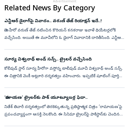
Advertisement
Related News By Category
ఎన్టీఆర్ డైలాగ్‌పై వివాదం.. వరుణ్ తేజ్ రియాక్షన్‌ ఇదే..!
మెగా హీరో వరుణ్ తేజ్ నటించిన కొరియన్ కనకరాజు ఇవాళే థియేటర్లలోకి
వచ్చేసింది. అయితే ఈ మూవీలోని ఓ డైలాగ్ వివాదానికి దారితీసింది. ఎన్టీఆర్
డైలాగ్‌ చుట్టు వివాదం మొదలైంది. దీనిపై హీరో వరుణ్ తేజ్ స్పందించార...
సూర్య విశ్వనాథ్ అండ్ సన్స్.. ట్రైలర్ వచ్చేసింది
కోలీవుడ్ స్టార్ సూర్య హీరోగా వస్తోన్న టాలీవుడ్ మూవీ విశ్వనాథ్ అండ్ సన్స్.
ఈ చిత్రానికి వెంకీ అట్లూరి దర్శకత్వం వహించారు. ఇప్పటికే షూటింగ్ పూర్తి
చేసుకున్న ఈ మూవీ ఆగస్టు 14న థియేటర్లలో సందడి చేయనుంది. ...
‘రామాయణ’ ట్రైలర్‌కు పాక్‌ యూట్యూబర్ల ఫిదా..
నితేశ్‌ తివారీ దర్శకత్వంలో తెరకెక్కుతున్న ప్రతిష్ఠాత్మక చిత్రం ‘రామాయణ’పై
ప్రపంచవ్యాప్తంగా ఆసక్తి నెలకొంది. ఈ సినిమా ట్రైలర్‌పై పాకిస్థాన్‌కు చెందిన
కొందరు యూట్యూబర్ల స్పందనలు సోషల్‌మీడియాలో చక్కర్లు ...