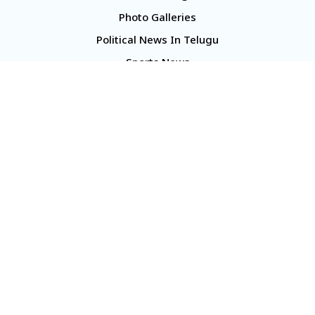
Photo Galleries
Political News In Telugu
Sports News
TS Politics News
Telangana News
Telugu Movie Reviews
Company
About Us
Contact Us
Media Kit
Terms And Conditions