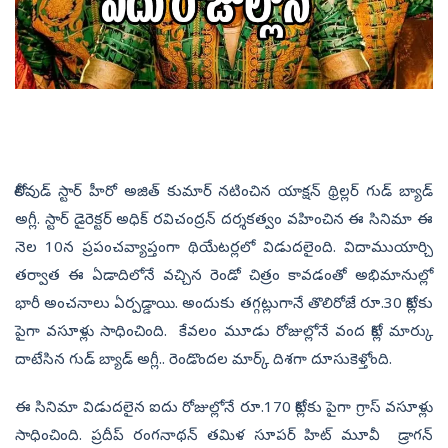
‍కోలీవుడ్ స్టార్ హీరో అజిత్ కుమార్‌ నటించిన యాక్షన్ థ్రిల్లర్‌ గుడ్ బ్యాడ్
అగ్లీ. స్టార్ డైరెక్టర్ అధిక్ రవిచంద్రన్‌ దర్శకత్వం వహించిన ఈ సినిమా ఈ
నెల 10న ప్రపంచవ్యాప్తంగా థియేటర్లలో విడుదలైంది. విదాముయార్చి
తర్వాత ఈ ఏడాదిలోనే వచ్చిన రెండో చిత్రం కావడంతో అభిమానుల్లో
భారీ అంచనాలు ఏర్పడ్డాయి. అందుకు తగ్గట్లుగానే తొలిరోజే రూ.30 కోట్లకు
పైగా వసూళ్లు సాధించింది. కేవలం మూడు రోజుల్లోనే వంద కోట్ల మార్కు
దాటేసిన గుడ్ బ్యాడ్ అగ్లీ.. రెండొందల మార్క్ దిశగా దూసుకెళ్తోంది.
ఈ సినిమా విడుదలైన ఐదు రోజుల్లోనే రూ.170 కోట్లకు పైగా గ్రాస్ వసూళ్లు
సాధించింది. ప్రదీప్ రంగనాథన్ తమిళ సూపర్ హిట్ మూవీ డ్రాగన్‌