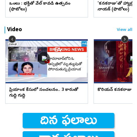
ఒంగోలు : భక్తితో వేల్ కావడి ఉత్సవం
'కనకరాజు'తో హ్యాట్రిక్ 
(ఫొటోలు)
నాయక్ (ఫొటోలు)
Video
View all
ప్రియాంక కేసులో సంచలనం.. 3 కారుతో
కొరియన్ కనకరాజు హిట్
గుద్ది గుద్ది