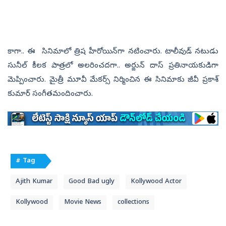
కాగా.. ఈ సినిమాలో త్రిష హీరోయిన్‌గా నటించారు. టాలీవుడ్ నటుడు
సునీల్ కీలక పాత్రలో అలరించదగా.. అర్జున్‌ దాస్‌ ప్రతినాయకుడిగా
మెప్పించారు. మైత్రీ మూవీ మేకర్స్ నిర్మించిన ఈ సినిమాకు జీవీ ప్రకాశ్
కుమార్ సంగీతమందించారు.
# Tag
Ajith Kumar
Good Bad ugly
Kollywood Actor
Kollywood
Movie News
collections