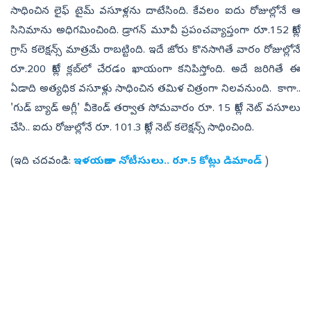
సాధించిన లైఫ్‌ టైమ్ వసూళ్లను దాటేసింది. కేవలం ఐదు రోజుల్లోనే ఆ
సినిమాను అధిగమించింది. డ్రాగన్ మూవీ ప్రపంచవ్యాప్తంగా రూ.152 కోట్ల
గ్రాస్‌ కలెక్షన్స్ మాత్రమే రాబట్టింది. ఇదే జోరు కొనసాగితే వారం రోజుల్లోనే
రూ.200 కోట్ల క్లబ్‌లో చేరడం ఖాయంగా కనిపిస్తోంది. అదే జరిగితే ఈ
ఏడాది అత్యధిక వసూళ్లు సాధించిన తమిళ చిత్రంగా నిలవనుంది. కాగా..
'గుడ్ బ్యాడ్ అగ్లీ' వీకెండ్ తర్వాత సోమవారం రూ. 15 కోట్ల నెట్ వసూలు
చేసి.. ఐదు రోజుల్లోనే రూ. 101.3 కోట్ల నెట్‌ కలెక్షన్స్ సాధించింది.
(ఇది చదవండి:
ఇళయరాజా నోటీసులు.. రూ.5 కోట్లు డిమాండ్
)