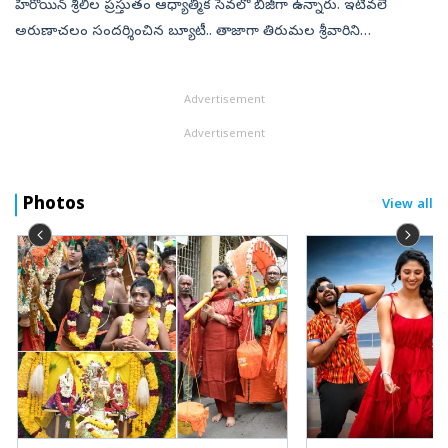
హీరోయిన్ శ్రీలీల ప్రస్తుతం ఆధ్యాత్మిక సేవలో బిజీగా ఉన్నారు. ఇటీవలే
అరుణాచలం సందర్శించిన బ్యూటీ.. తాజాగా తిరుమల శ్రీవారిని
దర్శించుకున్నారు. ఈ సందర్భంగా స్వామివారికి మొక్కులు చెల్లించుకున్నారు.
‍అయితే ...
Advertisement
Advertisement
Photos
View all