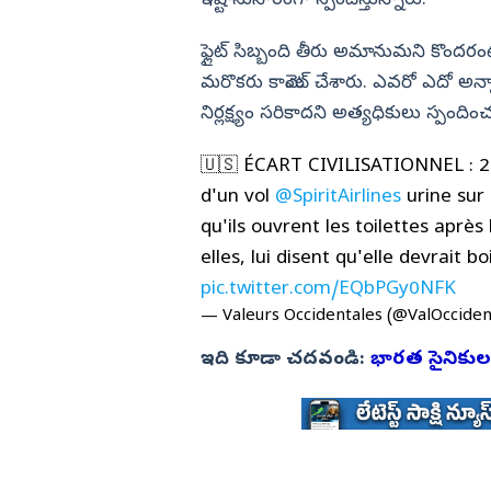
ఇష్టానుసారంగా స్పందిస్తున్నారు.
ఫ్లైట్ సిబ్బంది తీరు అమానుమని కొందరంటే.
మరొకరు కామెంట్ చేశారు. ఎవరో ఎదో అన్
నిర్లక్ష్యం సరికాదని అత్యధికులు స్
🇺🇸 ÉCART CIVILISATIONNEL : 2
d'un vol
@SpiritAirlines
urine sur 
qu'ils ouvrent les toilettes après
elles, lui disent qu'elle devrait 
pic.twitter.com/EQbPGy0NFK
— Valeurs Occidentales (@ValOcciden
ఇది కూడా చదవండి:
భారత సైనికుల