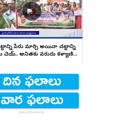
ట్టాన్ని పేరు మార్చి అయినా చట్టాన్ని
చెయ్.. అనితకు వరుదు కళ్యాణి
న
Advertisement