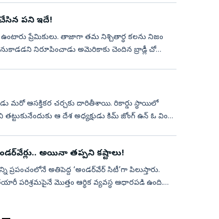
రూ. 6 లక్షల రింగ్‌ : లవర్‌ చేసిన పని ఇదే!
ా ఉంటారు ప్రేమికులు. తాజాగా తమ నిశ్చితార్థ కలను నిజం
 వెనుకాడడని నిరూపించాడు అమెరికాకు చెందిన బ్రాడ్లీ చో
మరో ఆసక్తికర చర్చకు దారితీశాయి. రికార్డు స్థాయిలో
ి తట్టుకునేందుకు ఆ దేశ అధ్యక్షుడు కిమ్‌ జోంగ్‌ ఉన్‌ ఓ వింత
అండర్‌వేర్లు.. అయినా తప్పని కష్టాలు!
ని ప్రపంచంలోనే అతిపెద్ద ‘అండర్‌వేర్ సిటీ’గా పిలుస్తారు.
తయారీ పరిశ్రమపైనే మొత్తం ఆర్థిక వ్యవస్థ ఆధారపడి ఉంది.