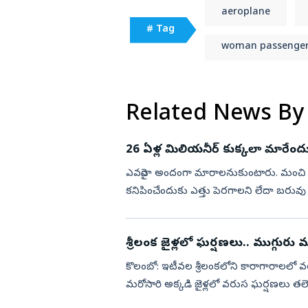
aeroplane
# Tag
woman passenge
Related News By
26 ఏళ్ల మిలియనీర్‌ కుక్కలా మారేందు
ఎవరైనా అందంగా మారాలనుకుంటారు. మంచి ఒ
కనిపించేందుకు ఎత్తు పెరగాలని లేదా బరువు 
వ్యాపారవేత్త కుక్కలా మారేందుకు అనేక స...
శ్రీలంక జైళ్లలో ఘర్షణలు.. ముగ్గురు 
కొలంబో: ఇటీవల శ్రీలంకలోని కారాగారాలలో వ
మరోసారి అక్కడి జైళ్లలో వరుస ఘర్షణలు తలెత్త
ముగ్గురు ఖైదీ...