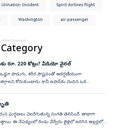
Urination Incident
Spirit Airlines flight
r
Washington
air passenger
Advertisement
 Category
కు రూ. 220 కోట్లు? వీడియో వైరల్‌
డ్డూ పొడుగు, శరీర సౌష్టవంతో ఆకర్షణీయంగా
తగ్గాలని కోరుకుంటారు. కానీ జపాన్‌కు చెందిన ఒక
మృతి
రుస ఘర్షణలు చెలరేగుతున్న సంగతి తెలిసిందే. తాజాగా
ాయి. ఈ నేపథ్యంలో రెండు వేర్వేరు జైళ్లలో జరిగిన అల్లర్లలో