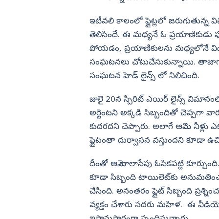
ారేసిన లక్ష్మీ పార్వతి
ఇవ్వాల్సిందే
విజయనగరం
ఇటీవలి కాలంలో ఫ్లైట్లలో జరుగుతున్న వి
పార్వతీపురం మన
తెలిసిందే. ఈ మధ్యనే ఓ ప్రయాణికుడు ఫ
పోయడం, ప్రయాణికులను మధ్యలోనే విడిచిప
పశ్చిమ గోదావర
సంఘటనలు చోటుచేసుకున్నాయి. తాజాగా స్ప
ఏలూరు
సంఘటన హెడ్ లైన్స్ లో నిలిచింది.
వైఎస్సార్
అన్నమయ్య
జులై 20న స్పిరిట్ ఎయిర్ లైన్స్ విమాన
అర్జెంటని అక్కడి సిబ్బందితో చెప్పగా 
కుదరదని చెప్పారు. అలాగే ఆమెను నీళ్లు
ఫ్లైటంతా దుర్వాసన వస్తుందని కూడా ఉ
దీంతో ఆమె చాలాసేపు ఓపికపట్టి కూర్చు
కూడా సిబ్బంది టాయిలెట్‌కు అనుమతించక
చేసింది. అనంతరం ఫ్లైట్ సిబ్బంది ప్రశ్
వ్యక్తం చేశారు సదరు మహిళ. ఈ వీడియ