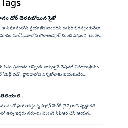
 Tags
మానం డోర్ తెరవబోయిన సైకో
 విమానంలోని ప్రయాణికులందరినీ ఊపిరి బిగపట్టుకునేలా
 విమానం మలేషియాలోని కౌలాలంపూర్ నుంచి వస్తుంది. అంతా
ప్‌కు పెను ప్రమాదం తప్పింది. వాషింగ్టన్‌ నేషనల్‌ విమానాశ్రయం
‘మెరైన్‌ వన్‌’, ఫ్లోరిడాలోని పెన్సకోలాకు బయలుదేర...
 తెలియాలి..
 విమానంలో ప్రయాణిస్తున్న పాట్రిక్ మెక్‌గీ (77) అనే వృద్ధుడికి
 ఉన్న ఇద్దరు నర్సులు వెంటనే సీపీఆర్ చేసి ఆయన