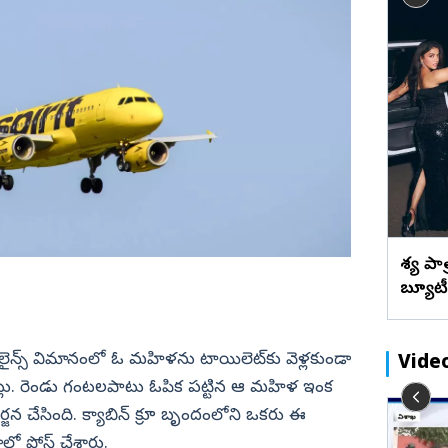
బేడ్కర్‌ కోనసీమ
రాజన్న
ఫొటోలు
మేటి చిత్రా
ారా’
‘కొరియన్‌ కనకరాజు’ సినిమా సక్సెస్‌
ఖమ్మం
వీడియోలు
వెబ్ స్టోరీస్
సెలబ్రేషన్‌ (ఫొటోలు)
భద్రాద్రి
మహబూబ్‌నగర్
జోగులాంబ
నాగర్ కర్నూల్
నారాయణపేట
వనపర్తి
వేశ్య 
మెదక్
బ్యూటీ 
ములు నెల్లూరు
సంగారెడ్డి
సిద్దిపేట
ర్ లైన్స్ విమానంలో ఓ మహిళను టాయిలెట్‌కు వెళ్లకుండా
Vide
నల్గొండ
ెంట్లు. రెండు గంటలపాటు ఓపిక పట్టిన ఆ మహిళ ఇంక
సూర్యాపేట
్జన చేసింది. క్యాబిన్ క్రూ బృందంలోని ఒకరు ఈ
లోన్ తీసుకున్నారా? ఇక EMI వేధింపులు
ో పోస్ట్ చేశారు.
రామరాజు
యాదాద్రి