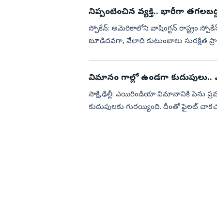
నిప్పంటించిన వ్యక్తి.. భారీగా తగలబ
స్పోకేన్: అమెరికాలోని వాషింగ్టన్ రాష్ట్రం స్పోక
బూడిదవగా, వేలాది కుటుంబాలు సురక్షిత ప్రా
విమానం గాల్లో ఉండగా కుదుపులు.. ఎమర
సాక్షి,ఢిల్లీ: ఎయిరిండియా విమానానికి పెను ప
కుదుపులకు గురయ్యింది. దీంతో ఫైలట్ చాకచక్య
ల్యాండింగ్...