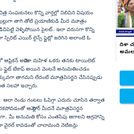
ఉండవు
నిజామాబాద్
చిత్ర సంఘటనలు కొన్ని వార్తల్లో నిలిచిన విషయం
్యం
కామారెడ్డి
ుల్లుగా తాగి తోటి ప్రయాణికుడి మీద మూత్రం
ెట్టి వెళ్ళిపోయిన పైలట్.. ఇలా వరుసగా కొన్ని
ి
రంగారెడ్డి
ిరిట్ ఎయిర్ లైన్స్ ఫ్లైట్లో జరిగిన అలాంటి ఓ
వికారాబాద్
దిశా చ
వరంగల్
అమలు 
సూచ
హన్మకొండ
ంలో ఆఫ్రికన్ అమెరికా మహిళ ఒకరు తనకు టాయిలెట్
వారు ఫ్లైట్ టేకాఫ్ అయిన వెంటనే అనుమతించడం
జనగాం
 ఎక్కువగా తాగమని లేదంటే మూత్రవిసర్జన చేసినప్పుడు
జయశంకర్
చిత సలహా ఇచ్చారు.
మహబూబాబాద్
ంది. ఆలా రెండు గంటలు ఓపిగ్గా ఎదురు చూసిన తర్వాత
ములుగు
పోవడంతో ఆమె ఫ్లోర్ మీదనే మూత్రవిసర్జన
నించగా.. మీ అనుమతి కోసం ఎంతసేపు ఆగాలని ఆగ్రహాన్ని
ో వైరల్ కావడంతో చాలామంది నెటిజన్లు