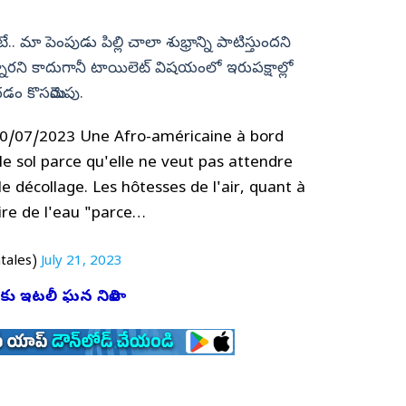
. మా పెంపుడు పిల్లి చాలా శుభ్రాన్ని పాటిస్తుందని
నారని కాదుగానీ టాయిలెట్ విషయంలో ఇరుపక్షాల్లో
పందించడం కొసమెరుపు.
0/07/2023 Une Afro-américaine à bord
le sol parce qu'elle ne veut pas attendre
 le décollage. Les hôtesses de l'air, quant à
boire de l'eau "parce…
tales)
July 21, 2023
కు ఇటలీ ఘన నివాళి