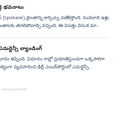
డ్డ భవనాలు
ేన్ (Spokane) ప్రాంతాన్ని కార్చిచ్చు వణికిస్తోంది. వందలాది ఇళ్లు
ంతాలకు తరలిపోవాల్సి వచ్చింది. ఈ విపత్తు వెనుక మా...
్జెన్సీ ల్యాండింగ్
్రమాదం తప్పింది. విమానం గాల్లో ప్రయాణిస్తుండగా ఒక్కసారిగా
ంగా వ్యవహరించి ఢిల్లీ ఎయిర్‌పోర్టులో ఎమర్జెన్సీ
Advertisement