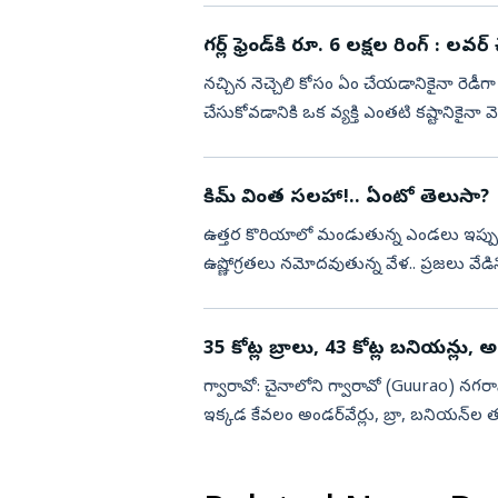
గర్ల్‌ ఫ్రెండ్‌కి 
నచ్చిన నెచ్చెలి కోసం ఏం చేయడానికైనా రెడీగ
చేసుకోవడానికి ఒక వ్యక్తి ఎంతటి కష్టానికైనా
(Bradley Ch...
కిమ్‌ వింత సలహా!.. ఏంటో తెలుసా?
ఉత్తర కొరియాలో మండుతున్న ఎండలు ఇప్పుడు 
ఉష్ణోగ్రతలు నమోదవుతున్న వేళ.. ప్రజలు వేడిన
సలహా ఇచ్చా...
35 కోట్ల బ్రాలు, 43 కోట్ల బనియన్లు, 
గ్వారావో: చైనాలోని గ్వారావో (Guurao) నగరాన్
ఇక్కడ కేవలం అండర్‌వేర్లు, బ్రా, బనియన్‌ల 
ప్రతిర...