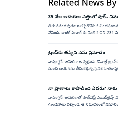
Related News By
35 వేల అడుగుల ఎత్తులో షాక్.. వి
తిరువనంతపురం: ఒక సైకోచేసిన వింతఘటన ఆ
చేసింది. బాటిక్ ఎయిర్ కు చెందిన OD-231
ప్రయాణంలో సేదతీరుతుండగా ...
ట్రంప్‌కు తప్పిన పెను ప్రమాదం
వాషింగ్టన్‌: అమెరికా అధ్యక్షుడు డొనాల్డ్‌ ట్రం
నుంచి ఆయనను తీసుకెళ్తున్న సైనిక హెలికాప్టర్‌ 
నా ప్రాణాలు కాపాడింది ఎవరు? నాకు
వాషింగ్టన్‌: అమెరికాలో సౌత్‌వెస్ట్ ఎయిర్‌లైన్స్
గుండెపోటు వచ్చింది. ఆ సమయంలో విమానంలో
ప్రాణాలు ...