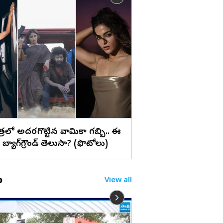
లు
సూర్య ‘విశ్వనాథ్ అండ్
స్టిల్స్
పాత్రలో అదరగొట్టిన వామికా గబ్బి.. ఈ
బ్యాగ్‌గ్రౌండ్‌ తెలుసా? (ఫొటోలు)
o
View all
రఫేల్ ది గేమ్ చేంజర్