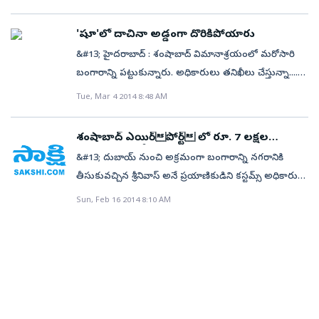
కస్టమ్స్ అధికారులు బుధవారం ఉదయం స్వాధీనం
పరిమితమైంది. చదవండి: ఆ కారు క్రేజ్‌ వేరబ్బా, రెండేళ్లు
గణనీయమైన భారం పడుతున్నట్టు పేర్కొంది. ఇంధన ధరలు
చేసుకున్నారు. నిబంధనలకు విరుద్దంగా వీరంతా బ్యాగ్
వెయిటింగ్‌.. అయినా అదే కావాలంటున్న కస్టమర్లు!
'షూ'లో దాచినా అడ్డంగా దొరికిపోయారు
గరిష్ట స్థాయిలో ఉన్నందున.. ఈ తరుణంలో మార్కెట్‌ వాటాను
హ్యాండిల్స్, సెల్ఫోన్ ఛార్జర్లలో బంగారాన్ని తీసుకు వచ్చినట్లు
పెంచుకోవాలన్న ఎయిర్‌లైన్స్‌ సంస్థల ఆకాంక్షలు వాటి మార్జిన్ల
&#13; హైదరాబాద్ : శంషాబాద్ విమానాశ్రయంలో మరోసారి
అధికారులు గుర్తించారు. నలుగురు ప్రయాణికుల్ని అదుపులోకి
విస్తరణ అవకాశాలను పరిమితం చేస్తుందని వివరించింది.
బంగారాన్ని పట్టుకున్నారు. అధికారులు తనిఖీలు చేస్తున్నా....
తీసుకుని విచారిస్తున్నారు. వీరంతా తమిళనాడుకు
అక్రమంగా బంగారం తరలింపు మాత్రం ఆగటం లేదు. తాజాగా
Tue, Mar 4 2014 8:48 AM
చెందినవారు. నిన్న కూడా శంషాబాద్ విమానాశ్రయంలో
అరకిలో బంగారాన్ని కస్టమ్స్ అధికారులు మంగళవారం
ప్రయాణికుల నుంచి బంగారాన్ని స్వాధీనం చేసుకున్న విషయం
ఉదయం స్వాధీనం చేసుకున్నారు. శంషాబాద్‌
తెలిసిందే.
శంషాబాద్ ఎయిర్పోర్ట్ లో రూ. 7 లక్షల
విమానాశ్రయంలో కస్టమ్స్‌ అధికారులు తనిఖీల్లో భాగంగా
బంగారం పట్టివేత
&#13; దుబాయ్ నుంచి అక్రమంగా బంగారాన్ని నగరానికి
థాయ్లాండ్ నుంచి వచ్చిన ఇద్దరు వ్యక్తులు షూలో బంగారాన్ని
తీసుకువచ్చిన శ్రీనివాస్ అనే ప్రయాణికుడిని కస్టమ్స్ అధికారులు
దాచిన విషయం బయటపడింది. దాంతో నిందితుల్ని
ఆదివారం శంషాబాద్ ఎయిర్పోర్ట్లో అదుపులోకి తీసుకున్నారు.
Sun, Feb 16 2014 8:10 AM
అదుపులోకి తీసుకుని విచారిస్తున్నారు.&#13; &#13; కాగా
అతడి వద్ద నుంచి రూ. 7 లక్షల విలువైన బంగారాన్ని కస్టమ్స్
బంగారంపై ఆంక్షలు పెరగటంతో శంషాబాద్ విమానాశ్రయం
అధికారులు స్వాధీనం చేసుకున్నారు. ఈ రోజు
అక్రమ రవాణాకు అడ్డాగా మారుతోంది. విదేశాల నుండి
తెల్లవారుజామున దుబాయ్ నుంచి హైదరాబాద్ వచ్చిన శ్రీనివాస్
బంగారం అక్రమ రవాణా చేసే వ్యాపారులకు హైదరాబాద్
విమానాశ్రయంలో అనుమానాస్పదంగా తిరుగుతుండటంతో
ప్రధాన ద్వారంగా మారిపోతోంది. మునుపెన్నడూ లేని విధంగా
అధికారులు అదుపులోకి తీసుకున్నారు.&#13; &#13;
శంషాబాద్ అంతర్జాతీయ విమానాశ్రయం కస్టమ్స్ అధికారులు
అనంతరం అతడిని సోదా చేశారు. ఆ క్రమంలో అతడి
అక్రమంగా బంగారాన్ని తరలిస్తుండగా