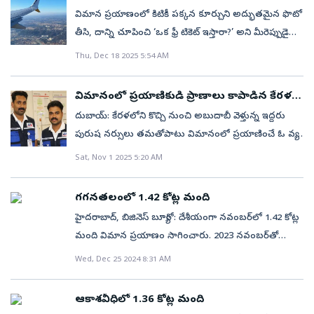
వెళ్లిపోవడంపై తలెత్తిన వివాదంతో ఈ గొడవ జరిగినట్లు
విమాన ప్రయాణంలో కిటికీ పక్కన కూర్చుని అద్భుతమైన ఫొటో
భావిస్తున్నారు. ఇందుకు సంబంధించిన ఒక వీడియోను
తీసి, దాన్ని చూపించి ‘ఒక ఫ్రీ టికెట్‌ ఇస్తారా?’ అని మీరెప్పుడైనా
అంకిత్‌ దివాన్‌ అనే ప్రయాణికుడు శుక్రవారం ఎక్స్‌లో పోస్ట్‌
అడిగారా? అడిగి ఉండరు కదా.. ‘రైనైర్‌’.. అంటేనే, టికెట్‌ ధర
Thu, Dec 18 2025 5:54 AM
చేశారు. ఎయిర్‌పోర్టులోని టెరి్మనల్‌–1 వద్ద కొందరు సిబ్బంది
కంటే లగేజ్‌ రుసుము ఎక్కువ ఉండే బడ్జెట్‌ ఎయిర్‌లైన్‌ అని
క్యూలో ఉన్న వారిని నెట్టేసి ముందుకు వెళ్తుండగా, తాను
ప్రపంచం మొత్తం తెలుసు. అలాంటిది.. ఐర్లాండ్‌ దేశానికి చెందిన
అభ్యంతరం తెలిపానని ఆయన పేర్కొన్నారు. దీంతో, వేరే
విమానంలో ప్రయాణికుడి ప్రాణాలు కాపాడిన కేరళ
ఈ ఎయిర్‌లైన్‌ని ఫ్రీ టికెట్‌ అడగడం అంటే.. గోతికాడ నక్కని
నర్సులు
విమానంలో అక్కడికి వచ్చిన ఎయిరిండియా ఎక్స్‌ప్రెస్‌ పైలట్‌
దుబాయ్‌: కేరళలోని కొచ్చి నుంచి అబుదాబీ వెళ్తున్న ఇద్దరు
బిర్యానీ అడిగినట్లే.. ఓకే, కథలోకి వెళ్దాం. అనగనగా ఒక
ఒకరు నానాదుర్భాషలాడుతూ తనపై చేయిచేసుకున్నారని,
పురుష నర్సులు తమతోపాటు విమానంలో ప్రయాణించే ఓ వ్యక్తి
తింగరోడు విమానంలో రోమ్‌ నగరం మీదుగా వెళ్తున్నాడు.
పక్కనే ఉన్న తన కూతురు ఈ ఘటన చూసి షాక్‌కు గురైందని
ప్రాణాలను సకాలంలో స్పందించి కాపాడారు. వయనాడ్‌ వాసి
Sat, Nov 1 2025 5:20 AM
ఆకాశం నీలం, కింద ఇటలీ రాజధాని నగరం అద్భుతంగా
అంకిత్‌ పేర్కొన్నారు. ఇందుకు సంబంధించిన వీడియో ఒకటి
అభిజిత్‌ జీస్‌(26), చెంగన్నూర్‌కు చెందిన అజీశ్‌ నెల్సన్‌(29)లు
కనిపిస్తున్నాయి. వెంటనే తన మొబైల్‌లో ఓ అద్భుతమైన
సోషల్‌ మీడియాలో చూశాకనే తమకు తెలిసిందని ఢిల్లీ
ఎయిర్‌ అరేబియా విమానంలో దుబాయ్‌కి వెళ్తున్నారు. విమానం
ఏరియల్‌ షాట్‌ తీశాడు. అందులో విమానం రెక్క, కింద పట్నం
గగనతలంలో 1.42 కోట్ల మంది
పోలీసులు తెలిపారు. దీనిపై విమానాశ్రయం అధికారులు,
టేకాఫ్‌ తీసుకున్న 20 నిమిషాలకే ఓ ప్రయాణికుడు
కళ్లకు విందు చేసేలా ఉన్నాయి. ఫొటో తీశా చూడండి.. ఆ ఫొటో
హైదరాబాద్, బిజినెస్‌ బ్యూరో: దేశీయంగా నవంబర్‌లో 1.42 కోట్ల
ఎయిరిండియా సిబ్బందితోపాటు బాధితుడి నుంచి కూడా
శ్వాసపీల్చుకునేందుకు తీవ్ర ఇబ్బంది పడుతున్నట్లు గుర్తించారు.
చూశాక మనోడిలో ఆశ చిగురించింది. ‘ఆహా! ఈ ఫొటోకి కనీసం
మంది విమాన ప్రయాణం సాగించారు. 2023 నవంబర్‌తో
ఫిర్యాదు రాలేదని వివరించారు. ఒక వేళ వస్తే, ఘటనకు దారి
వారిద్దరూ ఆయనకు సాయం చేసేందుకు ముందుకువచ్చారు.
ఒక ఫ్రీ టికెట్‌ అడగాల్సిందే!’ అనుకున్నాడు. ఇంకేముంది,
పోలిస్తే ప్రయాణికుల సంఖ్య గత నెలలో 11.9 శాతం అధికం
తీసిన పరిస్థితులు, సీసీటీవీ ఫుటేజీ ఆధారంగా దర్యాప్తు జరిపి
Wed, Dec 25 2024 8:31 AM
రెండు రౌండ్ల సీపీఆర్‌ చేపట్టారు. దీంతో, ఆయన శ్వాస
ఆలస్యం చేయకుండా, ఆ గొప్ప ఫొటోను ‘ఎక్స్‌’ (గతంలో
కావడం గమనార్హం. గతేడాది ఇదే కాలంలో 1.27 కోట్ల మంది
చర్యలు తీసుకుంటామన్నారు. ఇలా ఉండగా, ప్రయాణికుడిపై
కుదుటపడింది. విమానంలోనే ఉన్న ఆరిఫ్‌ అబ్దుల్‌ ఖాదిర్‌ అనే
ట్విట్టర్‌)లో పోస్ట్‌ చేశాడు. దానిని రైనైర్‌ ఎయిర్‌లైన్‌కి ట్యాగ్‌
విమానయానం చేశారు. డైరెక్టరేట్‌ జనరల్‌ ఆఫ్‌ సివిల్‌
దాడి చేసినట్లుగా భావిస్తున్న పైలట్‌ను తక్షణమే విధుల నుంచి
వైద్యుడు వారికి సాయంగా వచ్చారు. బాధిత ప్రయాణికుడికి ఐవీ
ఆకాశవీధిలో 1.36 కోట్ల మంది
చేశాడు. ‘ఈ అద్భుతమైన ఫొటోకి బదులుగా నాకు ఒక ఉచిత
ఏవియేషన్‌ (DGCA) ప్రకారం.. 2024 అక్టోబర్‌లో దేశీయ విమాన