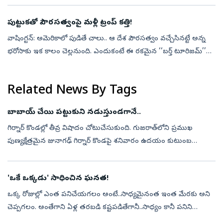
అమె...
పుట్టుకతో పౌరసత్వంపై మళ్లీ ట్రంప్‌ కత్తి!
వాషింగ్టన్‌: అమెరికాలో పుడితే చాలు.. ఆ దేశ పౌరసత్వం వచ్చేసినట్టే అన్న
భరోసాకు ఇక కాలం చెల్లనుంది. ఎందుకంటే ఈ రకమైన ‘‘బర్త్‌ టూరిజమ్‌’’ను
కట్టడి చేసే లక్ష్యంతో అమెరికా అధ్యక్షుడు డొనాల్డ్‌ ట్రంప్‌ తాజా...
Related News By Tags
బాబాయ్ చేయి పట్టుకుని నడుస్తుండగానే..
గిర్నార్ కొండల్లో తీవ్ర విషాదం చోటుచేసుకుంది. గుజరాత్‌లోని ప్రముఖ
పుణ్యక్షేత్రమైన జునాగఢ్ గిర్నార్ కొండపై శనివారం ఉదయం కుటుంబ
సభ్యులతో కలిసి మెట్లు ఎక్కుతున్న 11 ఏళ్ల బాలుడిపై అకస్మాత్తుగా సింహం
దాడి ...
'ఒకే ఒక్కడు' సాధించిన ఘనత!
ఒక్క రోజుల్లో ఎంత పనిచేయగలం అంటే..సాధ్యమైనంత ఇంత మేరకు అని
చెప్పగలం. అంతేగాని ఏళ్ల తరబడి కష్టపడితేగానీ..సాధ్యం కానీ పనిని
ఒక్కరోజుల్లో చేయడం అంటే నో ఛాన్స్‌ అనేస్తాం. కానీ సుసాధ్యమే