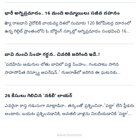
అంటున్నాడు ఈ వ్యక్...
భారీ అగ్నిప్రమాదం.. 16 మంది అమ్మాయిలు సజీవ దహనం
కెన్యా రాజధాని నైరోబికి వాయవ్య దిశలో సుమారు 120 కిలోమీటర్ల దూరంలో
ఉన్న గిల్గిల్ ప్రాంతంలోని ఓ బోర్డింగ్‌ స్కూల్లో అగ్నిప్రమాదం సంభవించి 16
మంది విద్యార్థినులు మృతి చెందారు. అంతేగాక, పదుల సంఖ్యలో విద్య...
బావి నుంచి సింహ గర్జన.. చివరికి జరిగింది ఇదే..!
‘పదిహేను అడుగుల లోతు బావిలో పడ్డ సింహం.. గంటపాటు సాగిన
సాహసోపేత రెస్క్యూ ఆపరేషన్..’ గుజరాత్‌లో జరిగిన ఈ ఘటనకు
సంబంధించిన దృశ్యాలు సోషల్‌ మీడియాలో వైరల్‌గా మారాయి. బావిలో
చిక్కుకున్న ఒక సింహాన్ని అటవీ ...
26 కేసులు గెలిచిన 'నకిలీ' లాయర్
ఎవరైనా కాస్త గడుసుగా మాట్లాడినా.. తర్కంతో ప్రశ్నించినా..‘పట్టా’ లేని ప్లీడరు
అంటారు. బయట ప్రశ్నించడానికి, అవతలి వాళ్లను నిలదీయడానికి ‘పట్టా’
అక్కర్లేదు. కానీ కోర్టులో అలా కాదు, కోటుంటే సరిపోదు.. న్యాయ...
Advertisement