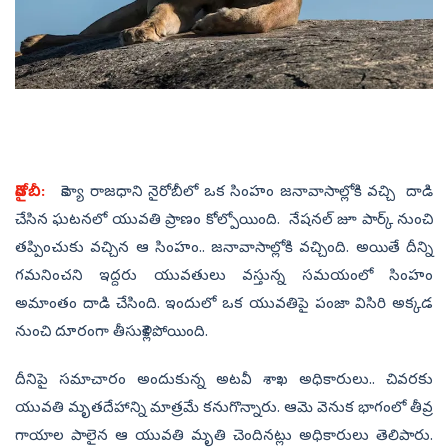
నైరోబీ:
కెన్యా రాజధాని నైరోబీలో ఒక సింహం జనావాసాల్లోకి వచ్చి దాడి
చేసిన ఘటనలో యువతి ప్రాణం కోల్పోయింది. నేషనల్ జూ పార్క్ నుంచి
తప్పించుకు వచ్చిన ఆ సింహం.. జనావాసాల్లోకి వచ్చింది. అయితే దీన్ని
గమనించని ఇద్దరు యువతులు వస్తున్న సమయంలో సింహం
అమాంతం దాడి చేసింది. ఇందులో ఒక యువతిపై పంజా విసిరి అక్కడ
నుంచి దూరంగా తీసుకెళ్లిపోయింది.
దీనిపై సమాచారం అందుకున్న అటవీ శాఖ అధికారులు.. చివరకు
యువతి మృతదేహాన్ని మాత్రమే కనుగొన్నారు. ఆమె వెనుక భాగంలో తీవ్ర
గాయాల పాలైన ఆ యువతి మృతి చెందినట్లు అధికారులు తెలిపారు.