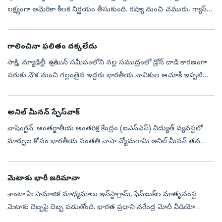
లక్ష్యంగా అమెరికా కీలక నిర్ణయం తీసుకుంది. రష్యా నుంచి చమురు, గ్యాస్‌
కొనుగోలు చేస్తున్న దేశాలపై భారీ సుంకాలు విధించే అధికారాన్ని అధ్య...
గాలించినా ఫలితం దక్కలేదు
సాక్షి, న్యూఢిల్లీ: ఉక్రెయిన్‌ సమీపంలోని నల్ల సముద్రంలో డ్రోన్‌ దాడి కారణంగా
సరుకు నౌక నుంచి గల్లంతైన ఇద్దరు భారతీయ నావికుల ఆచూకీ ఇప్పటి
వరకు లభించలేదని కేంద్రం సుప్రీంకోర్టుకు స్పష్టం చేసింది. రొమేని...
అనిల్‌ మీనన్‌ స్పేస్‌వాక్‌
వాషింగ్టన్‌: అంతర్జాతీయ అంతరిక్ష కేంద్రం (ఐఎస్‌ఎస్‌) విద్యుత్‌ వ్యవస్థలో
మార్పుల కోసం భారతీయ సంతతి నాసా వ్యోమగామి అనిల్‌ మీనన్‌ తన
మొదటి స్పేస్‌వాక్‌ను శుక్రవారం విజయవంతంగా పూర్తి చేశారు.
భవిష్యత్తులో...
మెటాకు భారీ జరిమానా
శాంటా ఫే: సామాజిక మాధ్యమాలు ఇన్‌స్టాగ్రామ్, ఫేస్‌బుక్‌ల మాతృసంస్థ
మెటాకు దెబ్బపై దెబ్బ పడుతోంది. భారత ప్రధాని నరేంద్ర మోదీ వీడియో
నిలిపివేతపై మెటా అధినేత జుకర్‌బర్గ్‌ సారీ చెప్పిన ఘటన సమసిపోకముందే