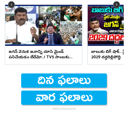
జగన్ వెనుక జనాన్ని చూసి మైండ్
బాబుకు బిగ్ షాక్.. స్టే
పనిచేయడం లేదేమో..! TV5 సాంబకు
2029 దద్దరిల్లిపోద్ది
వెంకట్ రెడ్డి కౌంటర్
Advertisement