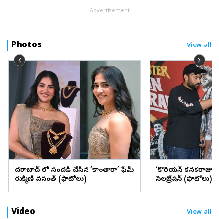
Advertisement
Photos
View all
హైదరాబాద్ లో సందడి చేసిన ‘కాంతారా’ ఫేమ్‌
‘కొరియన్‌ కనకరాజు’ సి
రుక్మిణి వసంత్‌ (ఫొటోలు)
సెలబ్రేషన్‌ (ఫొటోలు)
Video
View all