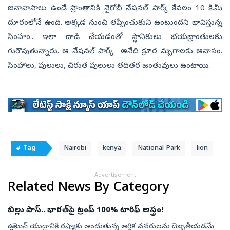
జనావాసాలు ఉండే ప్రాంతానికి నైరోబీ నేషనల్ పార్క్ కేవలం 10 కి.మీ
దూరంలోనే ఉంది. అక్కడ నుంచి తప్పించుకుని ఉంటుందని భావిస్తున్న
సింహం.. ఇలా దాడి చేయడంతో స్థానికులు భయభ్రాంతులకు
గురౌవుతున్నారు. ఆ నేషనల్ పార్క్ అనేది క్రూర మృగాలకు ఆవాసం.
సింహాలు, పులులు, చిరుత పులులు తదితర జంతువులు ఉంటాయి.
# Tag
Nairobi
kenya
National Park
lion
Advertisement
Related News By Category
బిల్లు పాస్‌.. భారత్‌పై ట్రంప్‌ 100% టారిఫ్‌ అస్త్రం!
ఉక్రెయిన్‌ యుద్ధానికి రష్యాకు అందుతున్న ఆర్థిక వనరులను దెబ్బతీయడమే