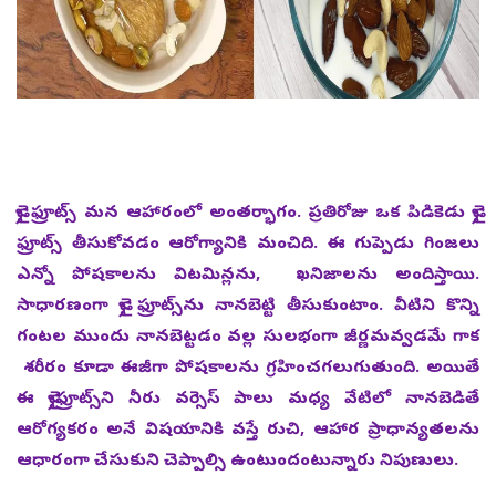
డ్రై ఫ్రూట్స్ మన ఆహారంలో అంతర్భాగం. ప్రతిరోజు ఒక పిడికెడు డ్రై
ఫ్రూట్స్ తీసుకోవడం ఆరోగ్యానికి మంచిది. ఈ గుప్పెడు గింజలు
ఎన్నో పోషకాలను విటమిన్లను, ఖనిజాలను అందిస్తాయి.
సాధారణంగా డ్రై ఫ్రూట్స్‌ను నానబెట్టి తీసుకుంటాం. వీటిని కొన్ని
గంటల ముందు నానబెట్టడం వల్ల సులభంగా జీర్ణమవ్వడమే గాక
శరీరం కూడా ఈజీగా పోషకాలను గ్రహించగలుగుతుంది. అయితే
ఈ డ్రైఫ్రూట్స్‌ని నీరు వర్సెస్‌ పాలు మధ్య వేటిలో నానబెడితే
ఆరోగ్యకరం అనే విషయానికి వస్తే రుచి, ఆహార ప్రాధాన్యతలను
ఆధారంగా చేసుకుని చెప్పాల్సి ఉంటుందంటున్నారు నిపుణులు.