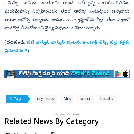
సమస్య ఉండుద. అంతేగాదు గుండె ఆరోగ్యాన్ని మెరుగుపరచడం,
మధుమేహాన్ని నిర్వహించడం తదిర ఆరోగ్య సమస్యలు ఉన్నవారు
ఆయా ఆరోగ్య లక్ష్యాలకు అనుగుణంగా డ్రైఫ్రూట్స్‌ని నీళ్లు లేదా పాల్లలో
నానబెట్టి తీసుకోవాలని వైద్య నిపుణులు చెబుతున్నారు.
(
చదవండి:
నటి జాస్మిన్‌ బాస్మిన్‌ ఘటన: కాంటాక్ట్‌ లెన్స్‌ వల్ల కళ్లకు
ప్రమాదమా?
)
# Tag
dry fruits
Milk
water
healthy
Advertisement
Related News By Category