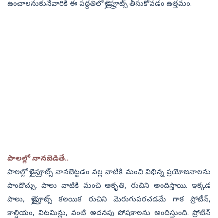
ఉంచాలనుకునేవారికి ఈ పద్ధతిలో డ్రై ఫ్రూట్స్‌ తీసుకోవడం ఉత్తమం.
పాలల్లో నానబెడితే..
పాలల్లో డ్రై ఫ్రూట్స్‌ నానబెట్టడం వల్ల వాటికి మంచి విభిన్న ప్రయోజనాలను
పొందొచ్చు. పాలు వాటికి మంచి ఆకృతి, రుచిని అందిస్తాయి. ఇక్కడ
పాలు, డ్రైఫ్రూట్స్‌ కలయిక రుచిని మెరుగుపరచడమే గాక ప్రోటీన్‌,
కాల్షియం, విటమిన్లు, వంటి అదనపు పోషకాలను అందిస్తుంది. ప్రోటీన్‌