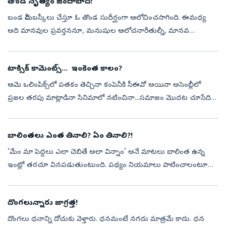
తొండ నృత్యం జిందాబాద్‌!
బండ మీద బస్కీలు చేస్తూ ఓ తొండ సుదీర్ఘంగా ఆలోచించసాగింది. ఈమధ్య
అది మానవుల ప్రవర్తననూ, మనుషుల ఆలోచనారీతుల్నీ, మానవ
సంకుచిత స్వభావాన్నీ చాలా పరిశీలనగా చూస్తోంది. దాని ఆలోచనలు ఇలా
సాగుతున్నాయి. పాములు త...
టాక్సిక్‌ కామెంట్స్‌... ఇంకెంత కాలం?
ఆమె ఒలింపిక్స్‌లో పతకం తెచ్చినా కంపెనీకి సీఈవో అయినా అసెంబ్లీలో
ప్రజల తరపు మాట్లాడినా సినిమాలో నటించినా...సమాజం మొదట చూసేది
టాలెంట్‌ను కాదు. ఆమె డ్రెస్, లుక్స్, వ్యక్తిగత జీవితం... తాజాగా ఒక సీనియర్‌
...
బాలింతలు ఎంత తినాలి? ఏం తినాలి?!
‘మేం మా పెద్దలు ఎలా చెబితే అలా విన్నాం’ అనే మాటలు బాలింత ఉన్న
ఇంట్లో తరచూ వినపడుతుంటుంది. పథ్యం నియమాలు పాటించాలంటూ
‘ఈ రకం భోజనం వద్దు’ అనేవారుంటారు. ‘పోషకాలు ఉండే భోజనం తింటేనే
బిడ్డకు సరిపడా పాలు లభ...
దొంగలున్నారు జాగ్రత్త!
దొంగలు ధనాన్ని దోచుకు వెళ్తారు. ధనమంటే నగదు మాత్రమే కాదు. ధన