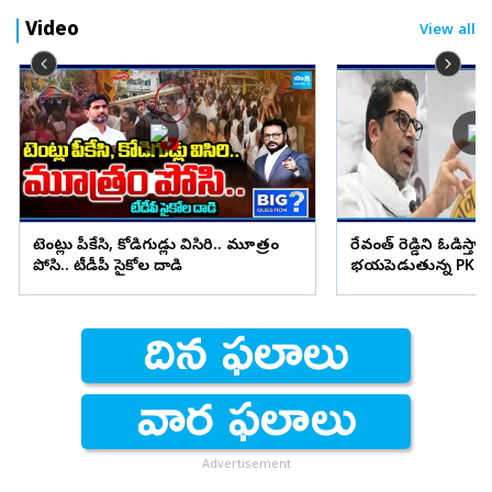
Video
View all
టెంట్లు పీకేసి, కోడిగుడ్లు విసిరి.. మూత్రం
రేవంత్ రెడ్డిని ఓడిస్తా..
పోసి.. టీడీపీ సైకోల దాడి
భయపెడుతున్న PK కామ
Advertisement