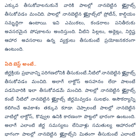
ఎక్కువ తీసుకోవాలనుకునే వారికి పాలల్లో నానబెట్టిన డ్రైఫ్రూట్స్‌
తీసుకోవడం మంచిది. పాలల్లో నానబెట్టిన డ్రైఫ్రూట్స్‌లో ప్రోటీన్‌, కాల్షియం
సమృద్ధిగా ఉంటాయి. ఇవి ఎముకలు, కండరాలు పనితీరుకు
అవసరమైన పోషకాలను అందిస్తుంది. వీటిని పిల్లలు, అథ్లెట్లు, నిర్దిష్ట
ఆహార అవసరాలు ఉన్న వ్యక్తులు తీసుకుంటే ప్రయోజనకరంగా
ఉంటుంది.
ఏది బెస్ట్‌ అంటే..
జీర్ణక్రియ ప్రభావాన్ని పరిగణలోనికి తీసుకుంటే..నీటిలో నానబెట్టిన డ్రైఫ్రూట్స్‌
తీసుకోవడం మంచిది. అలాగే లాక్టోస్‌ అసహనం లేదా పాలంటే
పడనివారికి ఇలా తీసుకోవడమే మంచిది. పాలల్లో నానబెట్టిన డ్రైఫ్రూట్స్‌
కంటే నీటిలో నానబెట్టిన డ్రైఫ్రూట్స్‌ జీర్ణమవ్వడం సులభం. అసౌకర్యాన్ని
కలిగించే అవకాశం తక్కువ కూడా. చెప్పాలంటే పాలల్లో నానబెట్టిన
వాటిల్లో లాక్టోస్‌, కొవ్వుల ఉనికి కారణంగా పొట్టలో భారంగా ఉంటుంది.
అలాగే ఎలాంటి జీర్ణ సమస్యలు లేనివాళ్లు సమతుల్య ఆహారంలో
భాగంగా పాలల్లో నానబెట్టిన డ్రైఫ్రూట్స్‌ని మితంగా తీసుకుంటే ఎలాంటి