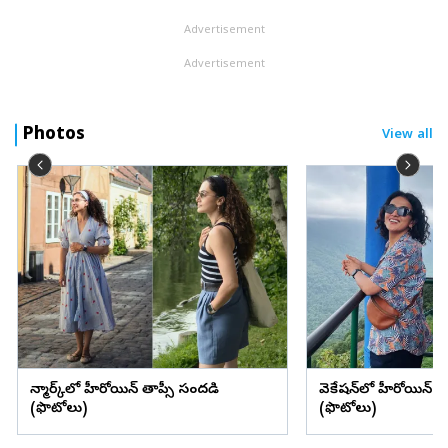
హెయ...
Advertisement
Advertisement
Photos
View all
డెన్మార్క్‌లో హీరోయిన్ తాప్సీ సందడి
వెకేషన్‌లో హీరోయిన్ శ్రద్
(ఫొటోలు)
(ఫొటోలు)