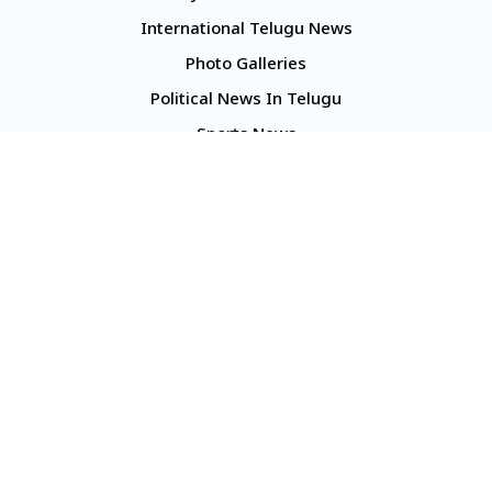
International Telugu News
Photo Galleries
Political News In Telugu
Sports News
TS Politics News
Telangana News
Telugu Movie Reviews
Company
About Us
Contact Us
Media Kit
Terms And Conditions