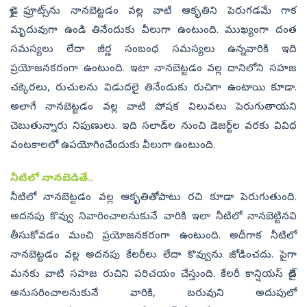
డ్రై ఫ్రూట్స్‌ను నానబెట్టడం వల్ల వాటి ఆకృతిని పెరుగడమే గాక
మృదువుగా ఉండి తినేందుకు వీలుగా ఉంటుంది. ముఖ్యంగా దంత
సమస్యలు లేదా జీర్ణ సంబంధ సమస్యలు ఉన్నవారికి ఇది
ప్రయోజనకరంగా ఉంటుంది. ఇటా నానబెట్టడం వల్ల దానిలోని సహజ
చక్కెరలు, రుచులను విడుదలై తినేందుకు రుచిగా ఉంటాయి కూడా.
అలాగే నానబెట్టడం వల్ల వాటి పోషక విలువలు పెరుగుతాయని
చెబుతున్నారు నిపుణులు. ఇది సలాడ్‌ల నుంచి డెజర్ట్‌ల వరకు వివిధ
వంటకాలలో ఉపయోగించేందుకు వీలుగా ఉంటుంది.
నీటిలో నానబెడితే..
నీటిలో నానబెట్టడం వల్ల ఆకృతితోపాటు రచి కూడా పెరుగుతుంది.
అదనపు కొవ్వు నివారించాలనుకునే వారికి ఇలా నీటిలో నానబెట్టినవి
తీసుకోవడం మంచి ప్రయోజనకరంగా ఉంటుంది. అదీగాక నీటిలో
నానబెట్టడం వల్ల అదనపు కేలరీలు లేదా కొవ్వును జోడించదు. పైగా
మనకు వాటి సహజ రుచిని పరిచయం చేస్తుంది. కేలరీ కాన్షియస్‌ డైట్‌
అనుసరించాలనుకునే వారికి, బరువుని అదుపులో