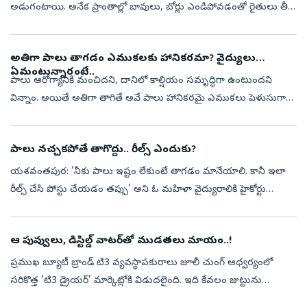
అడుగంటాయి. అనేక ప్రాంతాల్లో బావులు, బోర్లు ఎండిపోవడంతో రైతులు తీవ్ర
ఇబ్బందులు ఎదుర్కొంటున్నారు. అయితే ఒక ఊరిలో మాత్రం ఊటబావులు
ఇప్పటికీ ...
అతిగా పాలు తాగడం ఎముకలకు హానికరమా? వైద్యులు
ఏమంటున్నారంటే..
పాలు ఆరోగ్యానికి మంచిదని, దానిలో కాల్షియం సమృద్ధిగా ఉంటుందని
విన్నాం. అయితే అతిగా తాగితే అవే పాలు హానికరమై ఎముకలు పెళుసుగా
మారిపోయి విరిగిపోతాయనే అపోహ కూడా ప్రబలంగా ఉంది. ముఖ్యంగా
మాంసం, పాల ఉత్పత్తుల...
పాలు నచ్చకపోతే తాగొద్దు.. రీల్స్‌ ఎందుకు?
యశవంతపుర: ‘నీకు పాలు ఇష్టం లేకుంటే తాగడం మానేయాలి. కానీ ఇలా
రీల్స్‌ చేసి పోస్టు చేయడం తప్పు’ అని ఓ మహిళా వైద్యురాలికి హైకోర్టు
అక్షింతలు వేసింది. వివరాలు కేఎంఎఫ్‌ నందిని పాలు విషపూరితమంటూ
వైద్యురాలు డ...
ఆ పువ్వులు, డిస్టిల్డ్‌ వాటర్‌తో ముడతలు మాయం..!
ప్రముఖ బ్యూటీ బ్రాండ్‌ టి3 వ్యవస్థాపకురాలు జూలీ చుంగ్‌ ఆధ్వర్యంలో
సరికొత్త ‘టి3 డ్రైయర్‌’ మార్కెట్లోకి విడుదలైంది. ఇది కేవలం జుట్టును
ఆరబెట్టడమే కాకుండా, కురుల ఆరోగ్యాన్ని కూడా కాపాడుతుంది. సాధారణ