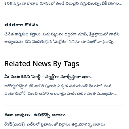
కనక వస్తు వాహనాల రూపంలో ఉండే విలువైన వస్తువులన్నింటికీ దొంగల
వల్ల ప్రమాదమే. కొందరు ధనం లాగేస్తారు. కొందరు వాహనాలను
చాకచక్యంగా దొంగిలిస్తారు...
తరతరాల గౌరవం
చేనేత కార్మికుల కష్టాలు, సమస్యలను దగ్గరగా చూసి, క్షేత్రస్థాయిలో వాటిని
అధ్యయనం చేసి వెండితెరపైన ‘మల్లేశం’ సినిమా రూపంలో వాస్తవాన్ని
చూపారు దర్శకులు రాజ్‌ రాచకొండ. పద్మశ్రీ అవార్డు గ్రహీత చింతకింది మల...
Related News By Tags
మీ వంటగదిని ‘హెల్దీ – స్మార్ట్‌’గా మార్చేస్తారా ఇలా..
ఆరోగ్యకరమైన జీవితానికి పునాది ఎక్కడ పడుతుందో తెలుసా? మన
వంటగదిలోనే! మంచి ఆహార అలవాట్లు పాటించటం ఎంత ముఖ్యమో..
దానికి తగ్గట్టుగా మన వంటగదిని సిద్ధం చేసుకోవడం కూడా అంతే ముఖ్యం.
కిచెన్‌ శుభ్రంగా, పద్ధతిగ...
ఊట బావులు.. ఉబికొచ్చే జలాలు
రేగోడ్‌(మెదక్‌): ఎల్‌నినో ప్రభావంతో వర్షాలు తగ్గి..భూగర్భ జలాలు