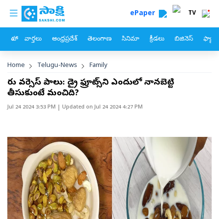
custom menu
Skip to main content
ePaper
TV
హోం
వార్తలు
ఆంధ్రప్రదేశ్
తెలంగాణ
సినిమా
క్రీడలు
బిజినెస్
ఫ్యామ
Breadcrumb
Home
Telugu-News
Family
నీరు వర్సెస్‌ పాలు: డ్రై ఫ్రూట్స్‌ని ఎందులో నానబెట్టి
తీసుకుంటే మంచిది?
Jul 24 2024 3:53 PM
| Updated on
Jul 24 2024 4:27 PM