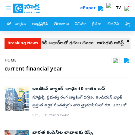
custom menu
Skip to main content
ePaper
TV
హోం
వార్తలు
ఆంధ్రప్రదేశ్
తెలంగాణ
సినిమా
క్రీడలు
బిజినెస్
ఫ్యామ
ిరుమలలో నకిలీ ఆధార్‌లతో గదుల దందా.. ఆరుగురి అరెస్ట్‌
H-1B వీసా
Breaking News
Breadcrumb
HOME
current financial year
ఇండియన్‌ బ్యాంక్‌ లాభం 10 శాతం అప్‌
న్యూఢిల్లీ: ప్రభుత్వ రంగ బ్యాంకింగ్‌ దిగ్గజం ఇండియన్‌ బ్యాంక్‌
ప్రస్తుత ఆర్థిక సంవత్సరం తొలి త్రైమాసికంలో రూ. 3,273 కోట్ల
లాభం ప్రకటించింది. క్రితం క్యూ1లో నమోదైన రూ. 2,973 కోట్లతో
Sat, Jul 11 2026 5:24 AM
పోలిస్తే ఇది సుమారు 10 శాతం అధికం. మరోవైపు
సమీక్షాకాలంలో మొత్తం ఆదాయం రూ. 18,721 కోట్ల నుంచి
భారత కంపెనీల లాభాలకు రిస్క్‌