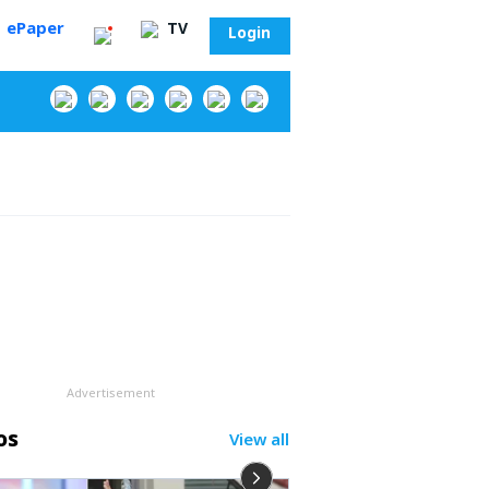
ePaper
TV
Login
‌
Advertisement
os
View all
సా?