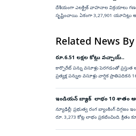
దేశీయంగా ఎలక్ట్రిక్‌ వాహనాల విక్రయాలు గణ
సృష్టించాయి. ఏకంగా 3,27,901 యూనిట్లు అమ్
ప్రస్తుతం రిటైల్‌ విక్ర...
Related News By
రూ.6.51 లక్షల కోట్లు వచ్చాయ్‌..
కార్పొరేట్‌ పన్ను వసూళ్లు పెరగడంతో ప్రస్త
ప్రత్యక్ష పన్నుల వసూళ్లు వార్షిక ప్రాతిపదికన
మేరకు...
ఇండియన్‌ బ్యాంక్‌ లాభం 10 శాతం అ
న్యూఢిల్లీ: ప్రభుత్వ రంగ బ్యాంకింగ్‌ దిగ్గజం 
రూ. 3,273 కోట్ల లాభం ప్రకటించింది. క్రితం 