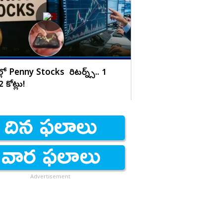
లో Penny Stocks హై రిటర్న్స్.. 1
2 కోట్లు!
Advertisement