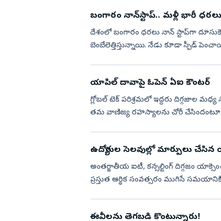
బంగారం నాన్‌స్టాప్‌.. మళ్లీ భారీ ధరల
దేశంలో బంగారం ధరలు నాన్‌ స్టాప్‌గా దూసు
బెంబేలెత్తిస్తున్నాయి. నేడు కూడా స్పీడ్‌ 
ఇటీవల కాలంలో స్థి...
యాపిల్ దావాపై ఓపెన్ ఏఐ కౌంటర్
గ్లోబల్ టెక్ పరిశ్రమలో ఇద్దరు దిగ్గజాల మధ్
తమ వాణిజ్య రహస్యాలను చోరీ చేసిందంటూ ఐ
తక్షణమే కొట్టివేయాలని ...
ఉద్యోగుల సెలవుల్లో మార్పులు చేసిన 
అంతర్జాతీయ ఐటీ, కన్సల్టింగ్ దిగ్గజం యాక్
ప్రస్తుత ఆర్థిక సంవత్సరం ముగిసే సమయాని
లక్ష్యంతో ఉద్యోగులు ...
ఈవీలను తెగబడి కొంటున్నారు!