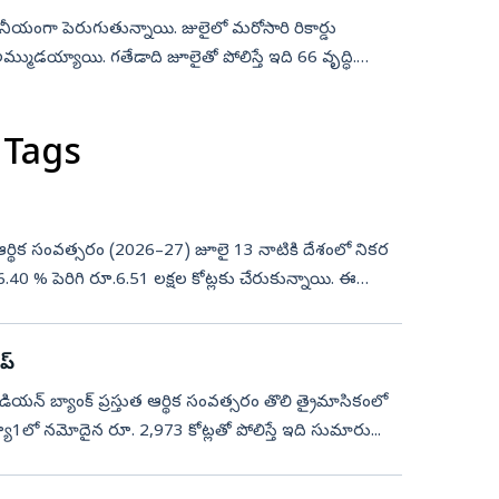
నీయంగా పెరుగుతున్నాయి. జులైలో మరోసారి రికార్డు
ముడయ్యాయి. గతేడాది జూలైతో పోలిస్తే ఇది 66 వృద్ధి.
 Tags
ుత ఆర్థిక సంవత్సరం (2026–27) జూలై 13 నాటికి దేశంలో నికర
 16.40 % పెరిగి రూ.6.51 లక్షల కోట్లకు చేరుకున్నాయి. ఈ
ప్‌
ఇండియన్‌ బ్యాంక్‌ ప్రస్తుత ఆర్థిక సంవత్సరం తొలి త్రైమాసికంలో
క్యూ1లో నమోదైన రూ. 2,973 కోట్లతో పోలిస్తే ఇది సుమారు...