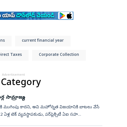
ons
current financial year
irect Taxes
Corporate Collection
Advertisement
 Category
ల సామ్రాజ్యం
ికి ముగింపు కాదని, అవి మహోన్నత విజయానికి బాటలు వేసే
ఏళ్ల టెక్ వ్యవస్థాపకుడు, పర్‌ప్లెక్సిటీ ఏఐ సహ