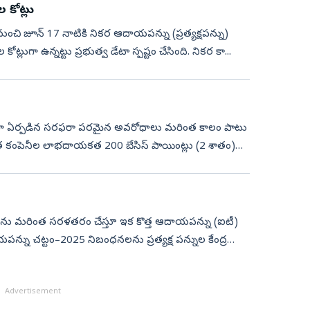
కోట్లు
్‌ నుంచి జూన్‌ 17 నాటికి నికర ఆదాయపన్ను (ప్రత్యక్షపన్ను)
ట్లుగా ఉన్నట్టు ప్రభుత్వ డేటా స్పష్టం చేసింది. నికర కా...
ణంగా ఏర్పడిన సరఫరా పరమైన అవరోధాలు మరింత కాలం పాటు
ారత కంపెనీల లాభదాయకత 200 బేసిస్‌ పాయింట్లు (2 శాతం)
ంధనలను మరింత సరళతరం చేస్తూ ఇక కొత్త ఆదాయపన్ను (ఐటీ)
యపన్ను చట్టం–2025 నిబంధనలను ప్రత్యక్ష పన్నుల కేంద్ర
Advertisement