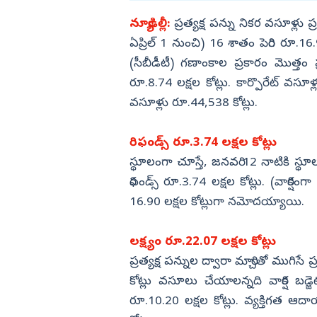
విజయనగరం
న్యూఢిల్లీ:
ప్రత్యక్ష పన్ను నికర వసూళ్లు 
ఏప్రిల్‌ 1 నుంచి) 16 శాతం పెరిగి రూ.16.9
పార్వతీపురం మన
(సీబీడీటీ) గణాంకాల ప్రకారం మొత్తం ప
పశ్చిమ గోదావర
రూ.8.74 లక్షల కోట్లు. కార్పొరేట్‌ వసూళ్
ఏలూరు
వసూళ్లు రూ.44,538 కోట్లు.
వైఎస్సార్
అన్నమయ్య
రిఫండ్స్‌ రూ.3.74 లక్షల కోట్లు
స్థూలంగా చూస్తే, జనవరి 12 నాటికి స్థూల
రిఫండ్స్‌ రూ.3.74 లక్షల కోట్లు. (వార్
16.90 లక్షల కోట్లుగా నమోదయ్యాయి.
లక్ష్యం రూ.22.07 లక్షల కోట్లు
ప్రత్యక్ష పన్నుల ద్వారా మార్చితో ముగిస
కోట్లు వసూలు చేయాలన్నది వార్షిక బడ్జె
రూ.10.20 లక్షల కోట్లు. వ్యక్తిగత ఆ