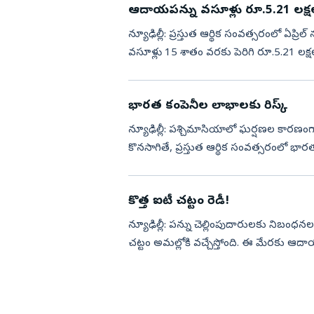
ఆదాయపన్ను వసూళ్లు రూ.5.21 లక్షల 
న్యూఢిల్లీ: ప్రస్తుత ఆర్థిక సంవత్సరంలో ఏప్రిల
వసూళ్లు 15 శాతం వరకు పెరిగి రూ.5.21 లక్షల కో
భారత కంపెనీల లాభాలకు రిస్క్‌
న్యూఢిల్లీ: పశ్చిమాసియాలో ఘర్షణల కార
కొనసాగితే, ప్రస్తుత ఆర్థిక సంవత్సరంలో భ
తగ్గొచ్చని క్రిసిల్‌ రే...
కొత్త ఐటీ చట్టం రెడీ!
న్యూఢిల్లీ: పన్ను చెల్లింపుదారులకు నిబ
చట్టం అమల్లోకి వచ్చేస్తోంది. ఈ మేరకు ఆదా
మండలి (సీబీడీటీ) శ...