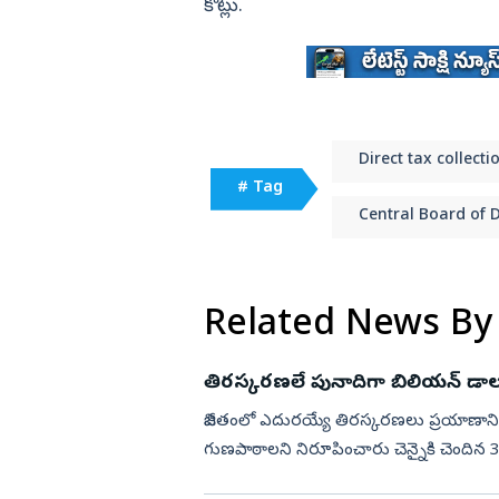
కోట్లు.
Direct tax collecti
# Tag
Central Board of D
Related News By
తిరస్కరణలే పునాదిగా బిలియన్ డాలర్
జీవితంలో ఎదురయ్యే తిరస్కరణలు ప్రయాణాన
గుణపాఠాలని నిరూపించారు చెన్నైకి చెందిన 32 
వ్యవస్థాపకుడు, సీఈఓ అరవ...