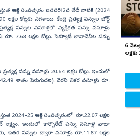
నిజామాబాద్
ప్రస్తుత ఆర్థిక సంవత్సరం జనవరి 12వ తేదీ నాటికి (2024
0 లక్షల కోట్లకు ఎగశాయి. కేంద్ర ప్రత్యక్ష పన్నుల బోర్డ్‌
్యం
కామారెడ్డి
్రత్యక్ష పన్నుల వసూళ్లలో వ్యక్తిగత పన్ను వసూళ్లు
ి
రంగారెడ్డి
లు రూ. 7.68 లక్షల కోట్లు. సెక్యూరిటీ లావాదేవీల పన్ను
వికారాబాద్
6 నెలల్
వరంగల్
లక్షకు 
హన్మకొండ
 ప్రత్యక్ష పన్ను వసూళ్లు 20.64 లక్షల కోట్లు. ఇందులో
జనగాం
షికంగా 42.49 శాతం పెరుగుదల). వెరసి నికర వసూళ్లు రూ.
జయశంకర్
మహబూబాబాద్
ములుగు
ే ప్రస్తుత 2024–25 ఆర్థిక సంవత్సరంలో రూ.22.07 లక్షల
ట్‌ లక్ష్యం. ఇందులో కార్పొరేట్‌ పన్ను వసూళ్ల వాటా
దాయ, ఇతర పన్నుల ద్వారా వసూళ్లు రూ.11.87 లక్షల