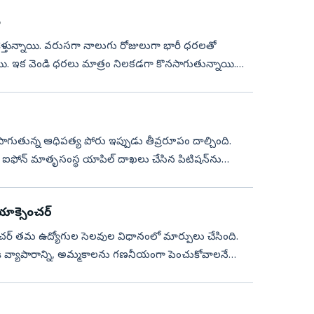
ు
కెళ్తున్నాయి. వరుసగా నాలుగు రోజులుగా భారీ ధరలతో
పెంచాయి. ఇక వెండి ధరలు మాత్రం నిలకడగా కొనసాగుతున్నాయి.
య సాగుతున్న ఆధిపత్య పోరు ఇప్పుడు తీవ్రరూపం దాల్చింది.
ఫోన్ మాతృసంస్థ యాపిల్ దాఖలు చేసిన పిటిషన్‌ను
యాక్సెంచర్
సెంచర్ తమ ఉద్యోగుల సెలవుల విధానంలో మార్పులు చేసింది.
కి వ్యాపారాన్ని, అమ్మకాలను గణనీయంగా పెంచుకోవాలనే