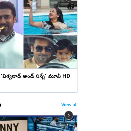
లు
హైదరాబాద్ : అమ్మవారిక
సమర్పించిన కొణిదెల ని
వైరల్
 ‘విశ్వనాథ్ అండ్ సన్స్’ మూవీ HD
o
View all
జైల్లో MLA విరూపాక్షిన
బైరెడ్డి