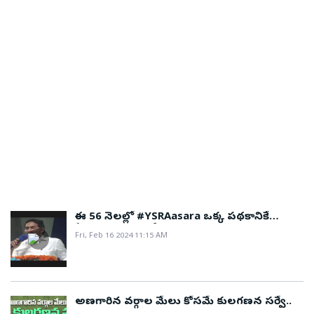
ఈ 56 నెలల్లో #YSRAasara ఒక్క పథకానికే
ఏకంగా ₹25,571 కోట్లు..
Fri, Feb 16 2024 11:15 AM
అణగారిన వర్గాల మేలు కోసమే కులగణన సర్వే..