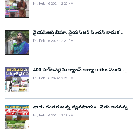
అందించి మా జీవితాల్లో వెలుగులు నింపారు..!
Fri, Feb 16 2024 12:25 PM
వైయస్ఆర్ బీమా, వైయస్ఆర్ పింఛన్ కానుక
పథకాలతో జగనన్న నా కుటుంబాన్ని నిలబెట్టాడు..!
Fri, Feb 16 2024 12:23 PM
400 సెల్‌టవర్లను క్యాంప్ కార్యాలయం నుంచి
వర్చువల్‌గా ప్రారంభించిన సీఎం శ్రీ వైయస్ జగన్..
Fri, Feb 16 2024 12:20 PM
నాడు దండగ అన్న వ్యవసాయం.. నేడు జగనన్న
ప్రభుత్వంలో పండుగ అయింది..!
Fri, Feb 16 2024 12:18 PM