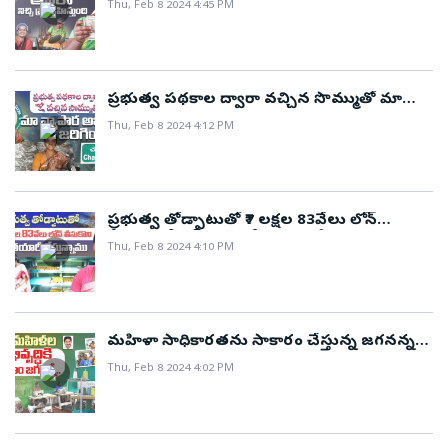
Thu, Feb 8 2024 4:45 PM
ప్రభుత్వ పథకాల ద్వారా వచ్చిన సొమ్ముతో మా
వ్యాపార అభివృద్ధి జరిగింది..!
Thu, Feb 8 2024 4:12 PM
ప్రభుత్వ తోడ్పాటుతో ₹7 లక్షల 83వేలు లోన్
తీసుకొని స్వీట్స్ తయారీ వ్యాపారం చేస్తున్నాము..!
Thu, Feb 8 2024 4:10 PM
మహిళా సాధికారతను సాకారం చేస్తున్న జగనన్న
ప్రభుత్వం..!
Thu, Feb 8 2024 4:02 PM