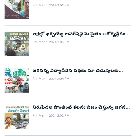
Fri, Mar 1 2024 2:07 PM
లక్షల్లో ఖర్చయ్యే ఆపరేషన్లను సైతం ఆరోగ్యశ్రీ కింద
ఉచితంగా ప్రాణాలను కాపాడుతున్న వైయస్ఆర్
Fri, Mar 1 2024 2:05 PM
ఆరోగ్యశ్రీ
జగనన్న విద్యాదీవెన పథకం మా చదువులకు
వారధిలా మారింది.. !
Fri, Mar 1 2024 2:04 PM
నిరుపేదల సొంతింటి కలను నిజం చేస్తున్న జగనన్న
ప్రభుత్వం..!
Fri, Mar 1 2024 2:02 PM