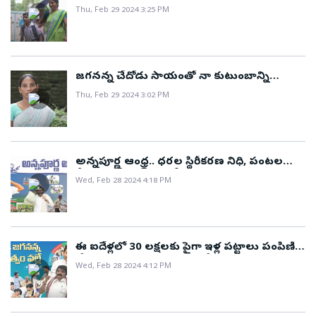
జగనన్నా, మీరు ఇచ్చే పథకాల వల్లే మేము
Thu, Feb 29 2024 3:25 PM
సంతోషంగా ఉన్నాం..!
జగనన్న చేదోడు సాయంతో నా కుటుంబాన్ని
పోషించుకుంటున్నాను..
Thu, Feb 29 2024 3:02 PM
అన్నపూర్ణ ఆంధ్ర.. ధరల స్థిరీకరణ నిధి, పంటల
బీమా, ఇన్ పుట్ సబ్సిడీ ద్వారా రైతులకు ఆర్ధిక
Wed, Feb 28 2024 4:18 PM
సాయం..!
ఈ ఐదేళ్లలో 30 లక్షలకు పైగా ఇళ్ల పట్టాలు పంపిణి
చేసిన ఘనత ఈ ప్రభుత్వానిదే..!
Wed, Feb 28 2024 4:12 PM