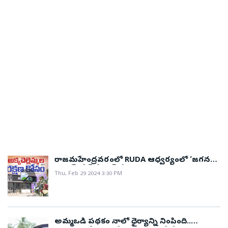
రాజమహేంద్రవరంలో RUDA ఆధ్వర్యంలో ‘జగనన్న
ఉమెన్స్ సేఫ్ హేవెన్’ ఏర్పాటు..
Thu, Feb 29 2024 3:30 PM
అమ్మఒడి పథకం నాలో ధైర్యాన్ని నింపింది..