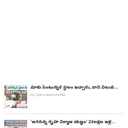
మాకు సెంటున్నర స్థలం ఇచ్చారు, దాని విలువ
ఇప్పుడు ₹10 లక్షలు అయ్యింది..!
Fri, Feb 9 2024 4:53 PM
'జగనన్న గృహ నిర్మాణ యజ్ఞం' 22లక్షల ఇళ్ల
నిర్మాణం..!