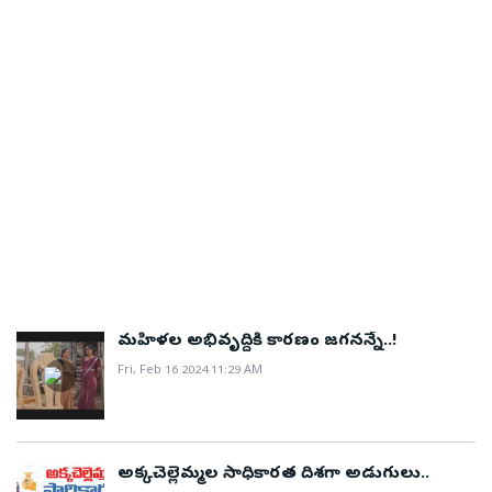
మహిళల అభివృద్ధికి కారణం జగనన్నే..!
Fri, Feb 16 2024 11:29 AM
అక్కచెల్లెమ్మల సాధికారత దిశగా అడుగులు..