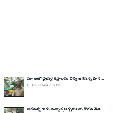
మా ఆటో డ్రైవర్ల కష్టాలను విన్న జగనన్న వాహన
మిత్ర పథకం తీసుకొచ్చి మమ్మల్ని ఆదుకున్నారు..!
Fri, Feb 16 2024 12:29 PM
జగనన్న గారు వచ్చాక అర్చకులకు గౌరవ వేతనం