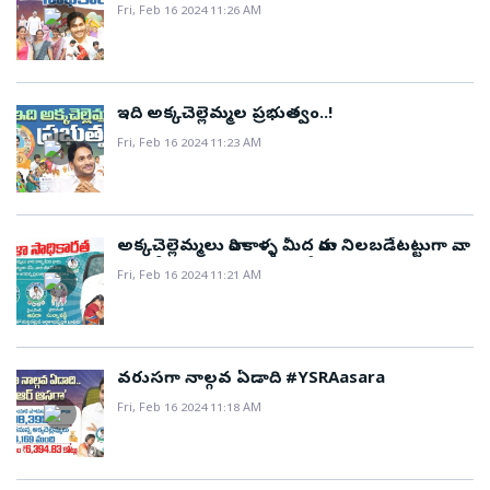
Fri, Feb 16 2024 11:26 AM
ఇది అక్కచెల్లెమ్మల ప్రభుత్వం..!
Fri, Feb 16 2024 11:23 AM
అక్కచెల్లెమ్మలు వారి కాళ్ళ మీద వారు నిలబడేటట్టుగా వారి
జీవనోపాధి మెరుగుపడేలా చేస్తున్న ప్రభుత్వం..!
Fri, Feb 16 2024 11:21 AM
వరుసగా నాల్గవ ఏడాది #YSRAasara
Fri, Feb 16 2024 11:18 AM