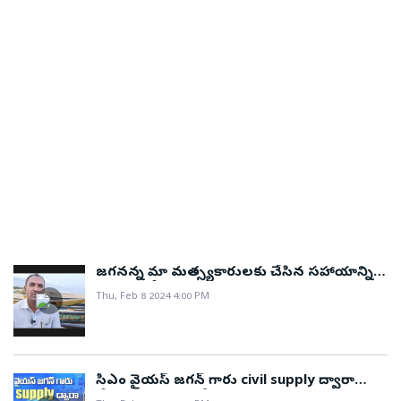
జగనన్న మా మత్స్యకారులకు చేసిన సహాయాన్ని
ఈ జన్మలో మర్చిపోము..!
Thu, Feb 8 2024 4:00 PM
సీఎం వైయస్ జగన్ గారు civil supply ద్వారా
వేబ్రిడ్జి కాటా అందజేస్తున్నారు..!