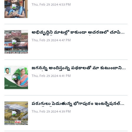
ఆస్తిని కల్పించారు..!
Thu, Feb 29 2024 4:53 PM
అభివృద్ధిని మాటల్లో కాకుండా ఆచరణలో చూపిస్తూ
ఆంధ్రప్రదేశ్‌ని అభివృద్ధి పథంలో నడిపిస్తున్న
Thu, Feb 29 2024 4:47 PM
ప్రభుత్వం..
జగనన్న అందిస్తున్న పథకాలతో మా కుటుంబానికి
ఎంతో మేలు జరిగింది..!
Thu, Feb 29 2024 4:41 PM
పరుగులు పెడుతున్న భోగాపురం ఇంటర్నేషనల్
ఎయిర్‌పోర్ట్ నిర్మాణం..!
Thu, Feb 29 2024 4:39 PM