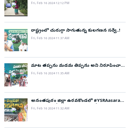
పథకాలతో జగనన్న మమ్మల్ని ఆదుకున్నారు..!
Fri, Feb 16 2024 12:12 PM
రాష్ట్రంలో చురుగ్గా సాగుతున్న కులగణన సర్వే..!
Fri, Feb 16 2024 11:37 AM
మాట తప్పను మడమ తిప్పను అని నిరూపించావు
జగనన్న..!
Fri, Feb 16 2024 11:35 AM
అనంతపురం జిల్లా ఉరవకొండలో #YSRAasara
కార్యక్రమం లో బహిరంగ సభకు భారీగా హాజరైన
Fri, Feb 16 2024 11:32 AM
ప్రజలు..!