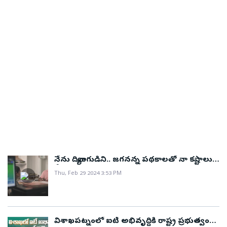
నేను దివ్యాంగుడిని.. జగనన్న పథకాలతో నా కష్టాలు
తీరాయి..!
Thu, Feb 29 2024 3:53 PM
విశాఖపట్నంలో ఐటీ అభివృద్ధికి రాష్ట్ర ప్రభుత్వం