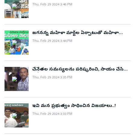
పూర్తి సహకారాన్ని అందిస్తోంది..
Thu, Feb 29 2024 3:46 PM
జగనన్న మహిళా మార్ట్‌ల ఏర్పాటుతో మహిళా
సాధికారత సాకారం..!
Thu, Feb 29 2024 3:44 PM
చేనేతల సమస్యలను పరిష్కరించి, సాయం చేసిన
ఒకే ఒక్క నాయకుడు జగనన్న..!
Thu, Feb 29 2024 3:35 PM
ఇవి మన ప్రభుత్వం సాధించిన విజయాలు..!
Thu, Feb 29 2024 3:33 PM