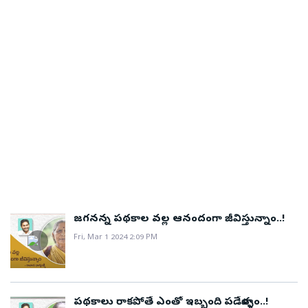
ఉత్తర్వులిచ్చారు. ఈనెల 28వ తేదీలోగా ఆన్‌లైన్‌లో దరఖాస్తులు
చేసుకోవాలని సూచించారు. 10ఏళ్ల పాటు ఆచార్యులు,
సంబంధిత స్థా­యిలో అనుభవం గడించిన వారు వైస్‌ చాన్సలర్లు
పోస్టుల కోసం దరఖాస్తు­కు అర్హులని తెలిపారు. మూడేళ్ల కాల
పరిమితితో భర్తీ చేయనున్నట్టు పేర్కొన్నారు.
జగనన్న పథకాల వల్ల ఆనందంగా జీవిస్తున్నాం..!
Fri, Mar 1 2024 2:09 PM
పథకాలు రాకపోతే ఎంతో ఇబ్బంది పడేవాళ్ళం..!