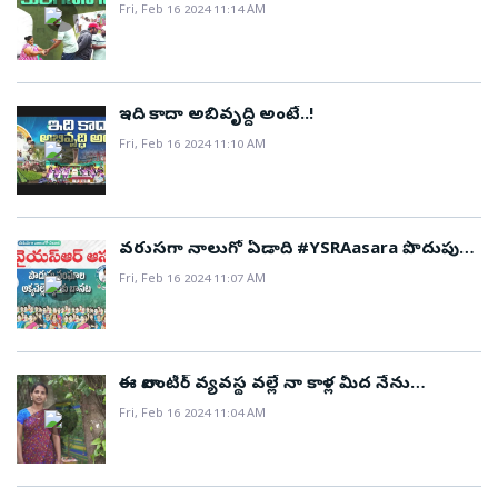
Fri, Feb 16 2024 11:14 AM
ఇది కాదా అబివృద్ధి అంటే..!
Fri, Feb 16 2024 11:10 AM
వరుసగా నాలుగో ఏడాది #YSRAasara పొదుపు
సంఘాల అక్కచెల్లెమ్మలకు బాసట..!
Fri, Feb 16 2024 11:07 AM
ఈ వాలంటీర్‌ వ్యవస్థ వల్లే నా కాళ్ల మీద నేను
నిలబడగలుగుతున్నాను..!
Fri, Feb 16 2024 11:04 AM