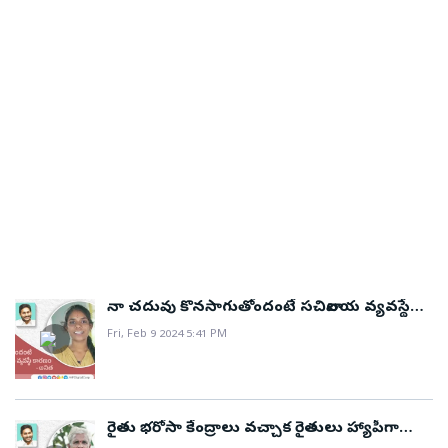
నా చదువు కొనసాగుతోందంటే సచివాలయ వ్యవస్థే
కారణం
Fri, Feb 9 2024 5:41 PM
రైతు భరోసా కేంద్రాలు వచ్చాక రైతులు హ్యాపీగా
ఉన్నారు