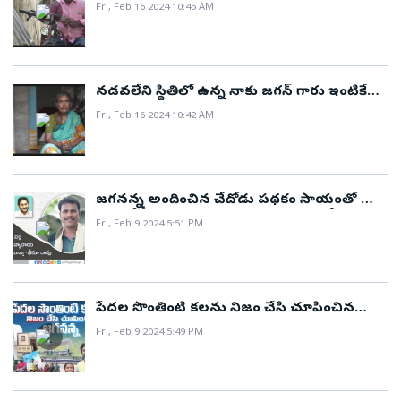
ప్రభుత్వంలో వాలంటీర్‌గా సేవలందిస్తున్నాను
Fri, Feb 16 2024 10:45 AM
నడవలేని స్థితిలో ఉన్న నాకు జగన్ గారు ఇంటికే
పింఛను పంపిస్తున్నారు..!
Fri, Feb 16 2024 10:42 AM
జగనన్న అందించిన చేదోడు పథకం సాయంతో మా
ఊరిలోనే సొంతంగా షాపు పెట్టుకుని సంతోషంగా
Fri, Feb 9 2024 5:51 PM
జీవిస్తున్నాను..!
పేదల సొంతింటి కలను నిజం చేసి చూపించిన
జగనన్న ప్రభుత్వం..!
Fri, Feb 9 2024 5:49 PM