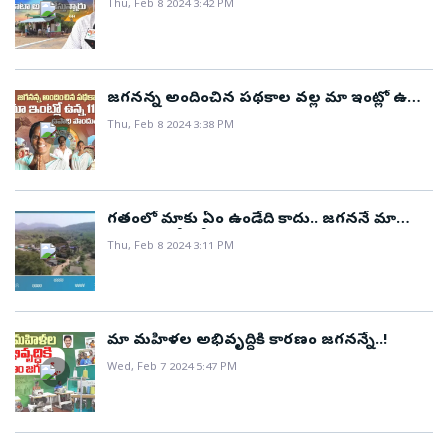
Thu, Feb 8 2024 3:42 PM
జగనన్న అందించిన పథకాల వల్ల మా ఇంట్లో ఉన్న
11 మంది ఉపాధి పొందుతున్నాము..!
Thu, Feb 8 2024 3:38 PM
గతంలో మాకు ఏం ఉండేది కాదు.. జగననే మా
బాధలు అన్నీ తీర్చాడు..!
Thu, Feb 8 2024 3:11 PM
మా మహిళల అభివృద్ధికి కారణం జగనన్నే..!
Wed, Feb 7 2024 5:47 PM