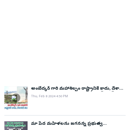
అంబేద్కర్ ‌గారి మహాశిల్పం రాష్ట్రానికే కాదు, దేశానికే
తలమానికం..ఇది “స్టాట్యూ ఆఫ్‌ సోషల్‌ జస్టిస్‌’’
Thu, Feb 8 2024 4:50 PM
మా పేద మహిళలను జగనన్న ప్రభుత్వ
#YSRAasara నిచ్చి ప్రోత్సహిస్తుంది..!