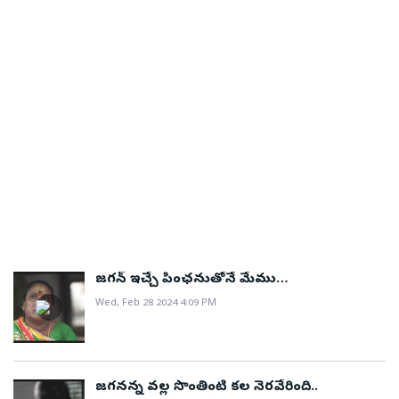
జగన్ ఇచ్చే పింఛనుతోనే మేము
బతుకుతున్నాము.. మమ్మల్ని కొడుకులా
Wed, Feb 28 2024 4:09 PM
చూసుకుంటున్నాడు..!
జగనన్న వల్ల సొంతింటి కల నెరవేరింది..