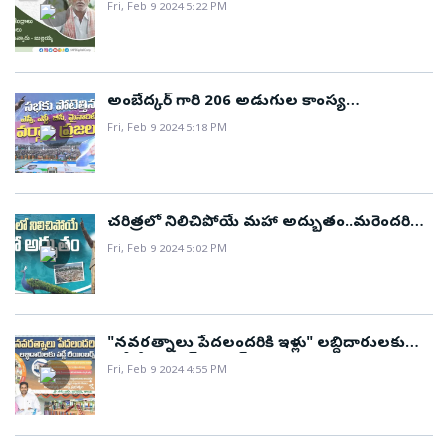
Fri, Feb 9 2024 5:22 PM
అంబేద్కర్‌ గారి 206 అడుగుల కాంస్య
విగ్రహావిష్కరణకు సామాజిక సమతా సంకల్ప
Fri, Feb 9 2024 5:18 PM
సభకు హాజరైన భారీ జన సందోహం..!
చరిత్రలో నిలిచిపోయే మహా అద్భుతం..మరెందరికో
వందల సంవత్సరాల పాటు స్ఫూర్తినిస్తుంది..!
Fri, Feb 9 2024 5:02 PM
"నవరత్నాలు పేదలందరికి ఇళ్లు" లబ్దిదారులకు
వడ్డీ రీయింబర్స్ మెంట్..!
Fri, Feb 9 2024 4:55 PM