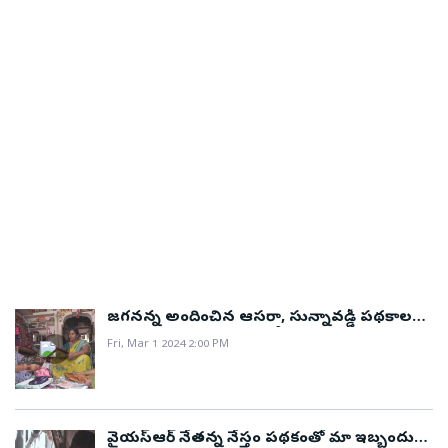
జగనన్న అందించిన ఆసరా, సున్నావడ్డీ పథకాలతో
మా కుటుంబానికి ఆర్థిక భరోసా లభించింది..!
Fri, Mar 1 2024 2:00 PM
వైయస్ఆర్ నేతన్న నేస్తం పథకంతో మా ఇబ్బందులు