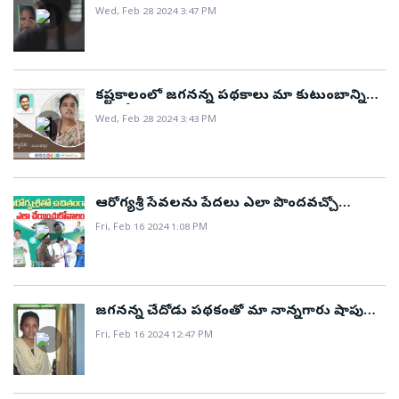
Wed, Feb 28 2024 3:47 PM
కష్టకాలంలో జగనన్న పథకాలు మా కుటుంబాన్ని
ఎంతో ఆదుకున్నాయి..!
Wed, Feb 28 2024 3:43 PM
ఆరోగ్యశ్రీ సేవలను పేదలు ఎలా పొందవచ్చో
వివరిస్తున్న వైద్య సిబ్బంది..!
Fri, Feb 16 2024 1:08 PM
జగనన్న చేదోడు పథకంతో మా నాన్నగారు షాపు
పెట్టుకున్నారు..!
Fri, Feb 16 2024 12:47 PM