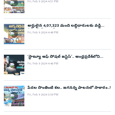
Fri, Feb 9 2024 4:51 PM
అర్హులైన 4,07,323 మంది లబ్దిదారులకు వడ్డీ
రీయింబర్స్‌మెంట్‌ కింద ₹46.90 కోట్లు జమ..!
Fri, Feb 9 2024 4:48 PM
‘స్టాట్యూ ఆఫ్‌ సోషల్‌ జస్టిస్‌’.. ఆంధ్రప్రదేశ్‌లోని
సామాజిక న్యాయ దృక్పథానికి స్ఫూర్తి..!
Fri, Feb 9 2024 4:46 PM
పేదల సొంతింటి కల.. జగనన్న పాలనలో సాకారం..!
Fri, Feb 9 2024 3:59 PM