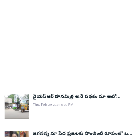
వైయస్ఆర్ వాహనమిత్ర అనే పథకం మా ఆటో
డ్రైవర్లకు ఒక వరం..!
Thu, Feb 29 2024 5:00 PM
జగనన్న మా పేద ప్రజలకు సొంతింటి రూపంలో ఒక