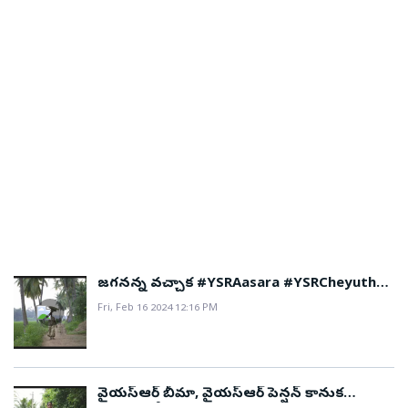
జగనన్న వచ్చాక #YSRAasara #YSRCheyutha
#YSRPensionKanuka పథకాలు అందించి మా
Fri, Feb 16 2024 12:16 PM
ఇబ్బందులు తీర్చారు..!
వైయస్ఆర్ బీమా, వైయస్ఆర్ పెన్షన్ కానుక