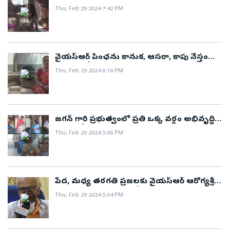
తొలగిపోయాయి..!
Thu, Feb 29 2024 7:42 PM
వైయస్ఆర్ పింఛను కానుక, ఆసరా, కాపు నేస్తం
పథకాలతో లబ్ధి పొందాను..!
Thu, Feb 29 2024 6:16 PM
జగన్ గారి ప్రభుత్వంలో ప్రతి ఒక్క వర్గం అభివృద్ధి
చెందుతోంది..!
Thu, Feb 29 2024 5:06 PM
పేద, మధ్య తరగతి ప్రజలకు వైయస్ఆర్ ఆరోగ్యశ్రీ
పథకం సంజీవనిలా పనిచేస్తుంది..!
Thu, Feb 29 2024 5:04 PM