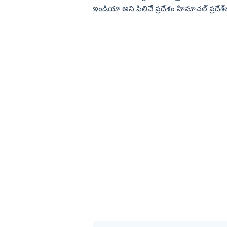
ఇండియా అని పిలిచే ప్రదేశం హిమాచల్‌ ప్రద
హిల్‌ టౌన్, మన దేశంలో ...