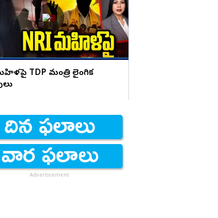
అమర్నాథ్ ఫైర్!
హిళపై TDP మంత్రి లైంగిక
పులు
Advertisement