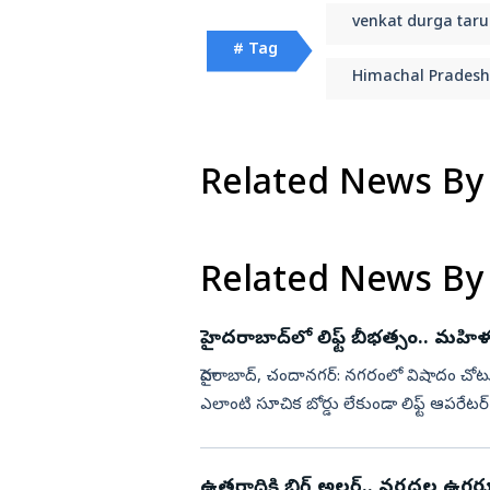
చెప్పిన Mark Zuckerberg
venkat durga tar
విజయనగరం
# Tag
పార్వతీపురం మన
Himachal Pradesh
పశ్చిమ గోదావర
ఏలూరు
Related News By
వైఎస్సార్
అన్నమయ్య
Related News By
హైదరాబాద్‌లో లిఫ్ట్ బీభత్సం.. మహి
హైదరాబాద్‌, చందానగర్‌: నగరంలో విషాదం చోటు
ఎలాంటి సూచిక బోర్డు లేకుండా లిఫ్ట్‌ ఆపరే
తెలియకపోవడంత...
ఉత్తరాదికి బిగ్‌ అలర్ట్‌.. వరదల ఉగ్ర