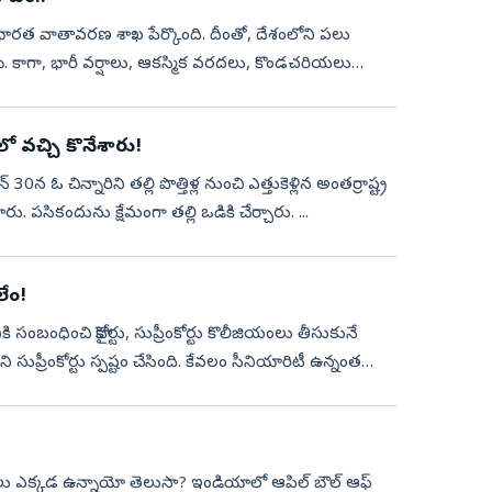
 భారత వాతావరణ శాఖ పేర్కొంది. దీంతో, దేశంలోని పలు
్నాయి. కాగా, భారీ వర్షాలు, ఆకస్మిక వరదలు, కొండచరియలు
ో వచ్చి కొనేశారు!
 30న ఓ చిన్నారిని తల్లి పొత్తిళ్ల నుంచి ఎత్తుకెళ్లిన అంతర్రాష్ట్ర
. పసికందును క్షేమంగా తల్లి ఒడికి చేర్చారు. ...
లేం!
 సంబంధించి హైకోర్టు, సుప్రీంకోర్టు కొలీజియంలు తీసుకునే
సుప్రీంకోర్టు స్పష్టం చేసింది. కేవలం సీనియారిటీ ఉన్నంత
ఎక్కడ ఉన్నాయో తెలుసా? ఇండియాలో ఆపిల్‌ బౌల్‌ ఆఫ్‌