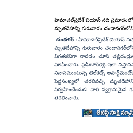
డా. బి ఆర్‌ అం
పల్లి పర్యటన.. ప్రజలు
అందాల ఆషికా రంగనాథ్ పుట్టినరోజ
ఎడ్యుకేషన్
గుంటూరు
ు)
స్పెషల్ (ఫొటోలు)
కర్ణాటక
హిమాచల్‌ప్రదేశ్ బియాస్ నది ప్రమాదంలో 
బాపట్ల
తమిళనాడు
మృతదేహాన్ని గురువారం చందానగర్‌లోని టె
పల్నాడు
ఢిల్లీ
చందానగర్ :
హిమాచల్‌ప్రదేశ్ బియాస్ నద
కృష్ణా
మహారాష్ట్ర
మృతదేహాన్ని గురువారం చందానగర్‌లోని టె
ఎన్టీఆర్
విగతజీవిగా రావడం చూసి తల్లిదండ్రు
ఒడిశా
కర్నూలు
విలపించారు. స్టడీటూర్‌కెళ్లి..ఇలా వస్తా
నంద్యాల
నివాసముంటున్న టెల్‌కట్స్ అపార్ట్‌మెం
పెద్దసంఖ్యలో తరలివచ్చి మృతదేహాన
ప్రకాశం
నిర్వహించేందుకు వారి స్వగ్రామమైన 
శ్రీపొట్టి శ్రీరా
తరలించారు.
శ్రీకాకుళం
విశాఖపట్నం
అనకాపల్లి
పెట్టిన విజయ్ ప్రభుత్వం
భారత్‌పై వ్యాఖ్యలు.. చివరకు క్షమ
అల్లూరి సీతా