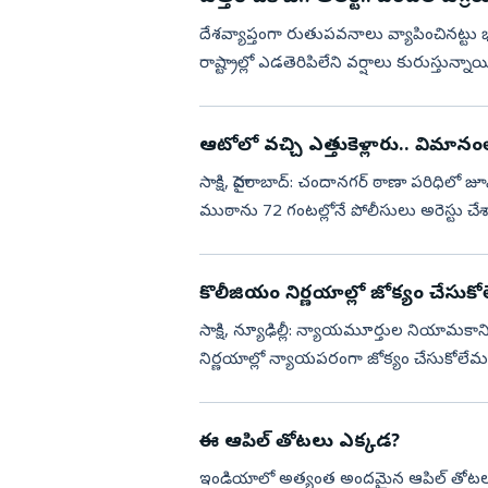
దేశవ్యాప్తంగా రుతుపవనాలు వ్యాపించినట్టు
రాష్ట్రాల్లో ఎడతెరిపిలేని వర్షాలు కురుస్తున
విరిగిపడటంతో పలు...
ఆటోలో వచ్చి ఎత్తుకెళ్లారు.. విమానంల
సాక్షి, హైదరాబాద్‌: చందానగర్‌ ఠాణా పరిధిలో జూన్‌
ముఠాను 72 గంటల్లోనే పోలీసులు అరెస్టు చేశారు
కొలీజియం నిర్ణయాల్లో జోక్యం చేసుకో
సాక్షి, న్యూఢిల్లీ: న్యాయమూర్తుల నియామకానికి
నిర్ణయాల్లో న్యాయపరంగా జోక్యం చేసుకోలేమని 
మాత్...
ఈ ఆపిల్‌ తోటలు ఎక్కడ?
ఇండియాలో అత్యంత అందమైన ఆపిల్‌ తోటలు 