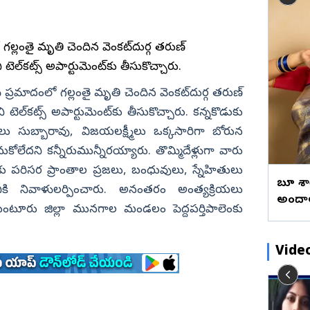
బేడ్కర్‌ కోనసీమ
రాజన్న
ఫొటోలు
మేటి చిత్రా
ు
పట్టుచీరలో బుట్టబొమ్మలా తెలుగు
ఖమ్మం
వీడియోలు
వెబ్ స్టోరీస్
హీరోయిన్ (ఫొటోలు)
గల్లంతై మృతి చెందిన వెంకట్‌దుర్గ తరుణ్
భద్రాద్రి
ల్‌కట్స్ అపార్టుమెంట్‌కు తీసుకొచ్చారు.
మహబూబ్‌నగర్
ి ప్రమాదంలో గల్లంతై మృతి చెందిన వెంకట్‌దుర్గ తరుణ్
జోగులాంబ
ల్‌కట్స్ అపార్టుమెంట్‌కు తీసుకొచ్చారు. కన్నకొడుకు
నాగర్ కర్నూల్
లు సుబ్బారావు, విజయలక్ష్మీలు ఒక్కసారిగా బోరున
నారాయణపేట
వనుకోలేదని కన్నీరుమున్నీరయ్యారు. తొమ్మిదేళ్లుగా వారు
వనపర్తి
ట్‌కు పరిసర ప్రాంతాల ప్రజలు, బంధువులు, స్నేహితులు
బ్లూ 
ికి నివాళులర్పించారు. అనంతరం అంత్యక్రియలు
మెదక్
అందాల
గుంటూరు జిల్లా మునగాల మండలం పెద్దపర్తిపాలెంకు
ములు నెల్లూరు
సంగారెడ్డి
సిద్దిపేట
Vide
నల్గొండ
సూర్యాపేట
ాపణ
హైడ్రా రంగనాథ్ సంతకం ఫోర్జరీ 8 కాలేజీలు
రామరాజు
యాదాద్రి