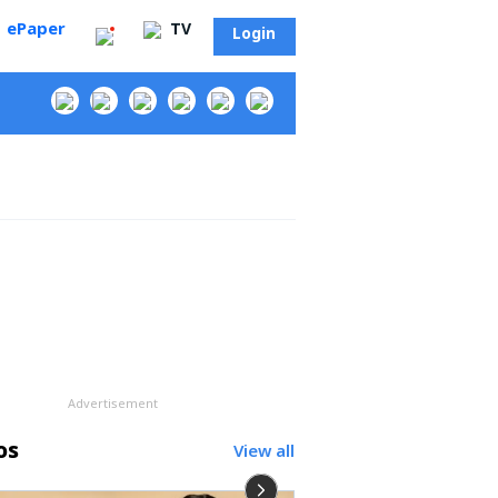
ePaper
TV
Login
‌
Advertisement
os
View all
సా?