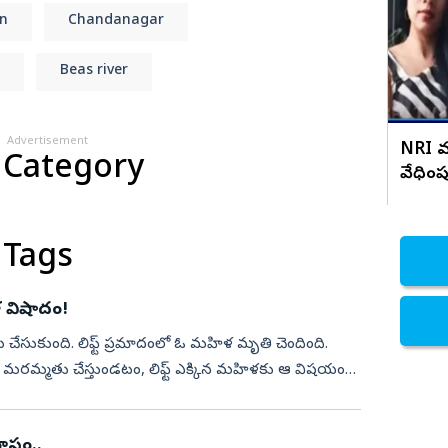
క్లోజ్
un
Chandanagar
నిజామాబాద్
్యం
కామారెడ్డి
Beas river
ి
రంగారెడ్డి
వికారాబాద్
Advertisement
NRI మ
 Category
వరంగల్
వేధిం
హన్మకొండ
జనగాం
 Tags
జయశంకర్
మహబూబాబాద్
ళ విషాదం!
ములుగు
 చేసుకుంది. లిఫ్ట్‌ ప్రమాదంలో ఓ మహిళ మృతి చెందింది.
టర్‌ మరమ్మతు చేస్తుండటం, లిఫ్ట్‌ ఎక్కిన మహిళకు ఆ విషయం
రూపం..