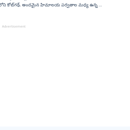
ేశ్‌లోని కోట్‌గఢ్‌. అందమైన హిమాలయ పర్వతాల మధ్య ఉన్న ఈ
Advertisement