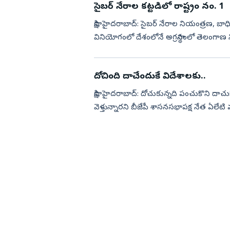
సైబర్‌ నేరాల కట్టడిలో రాష్ట్రం నం. 1
సాక్షి, హైదరాబాద్‌: సైబర్‌ నేరాల నియంత్రణ, 
వినియోగంలో దేశంలోనే అగ్రస్థానంలో తెలంగాణ
నిర్వహించిన ప్...
దోచింది దాచేందుకే విదేశాలకు..
సాక్షి, హైదరాబాద్‌: దోచుకున్నది పంచుకొని ద
వెళ్తున్నారని బీజేపీ శాసనసభాపక్ష నేత ఏలేటి 
కార్య...