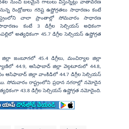
్య దిశల నుంచి బలమైన గాలులు వీస్తున్నట్లు వాతావరణ
ున్న రెండ్రోజులు గరిష్ట ఉష్ణోగ్రతలు సాధారణం కంటే
ట్రంలోని చాలా ప్రాంతాల్లో సోమవారం సాధారణ
 సాధారణం కంటే 3 డిగ్రీల సెల్సియస్‌ అధికంగా
్లిలో అత్యధికంగా 45.7 డిగ్రీల సెల్సియస్‌ ఉష్ణోగ్రత
ల్లా జంబూగలో 45.4 డిగ్రీలు, మంచిర్యాల జిల్లా
్యాణిలో 44.9, ఆసిఫాబాద్‌ జిల్లా వెల్గటూరులో 44.8,
 ఆసిఫాబాద్‌ జిల్లా వాంకిడిలో 44.7 డిగ్రీల సెల్సియస్‌
యి. సోమవారం రాష్ట్రంలోని ప్రధాన నగరాల్లో నమోదైన
త్యధికంగా 43.8 డిగ్రీల సెల్సియస్‌ ఉష్ణోగ్రత నమోదైంది.