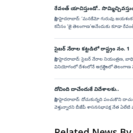
రేవంత్‌ యాచిస్తుండో.. సొమ్మిచ్చివస్తు
సాక్షి, హైదరాబాద్‌: ‘మనకేమో గురువు జయశంకర్
కనీసం ‘జై తెలంగాణ’అనేందుకు కూడా రేవంత్‌
నెలల్లో 7...
సైబర్‌ నేరాల కట్టడిలో రాష్ట్రం నం. 1
సాక్షి, హైదరాబాద్‌: సైబర్‌ నేరాల నియంత్రణ, 
వినియోగంలో దేశంలోనే అగ్రస్థానంలో తెలంగాణ
నిర్వహించిన ప్...
దోచింది దాచేందుకే విదేశాలకు..
సాక్షి, హైదరాబాద్‌: దోచుకున్నది పంచుకొని ద
వెళ్తున్నారని బీజేపీ శాసనసభాపక్ష నేత ఏలేటి 
కార్య...