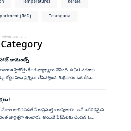
on
Temperatures
kerala
epartment (IMD)
Telangana
Advertisement
 Category
్‌ కామెంట్స్‌
ై తెలంగాణ హైకోర్టు కీలక వ్యాఖ్యలు చేసింది. ఉచిత పథకాల
ోర్టు పలు ప్రశ్నలు లేవనెత్తింది. శుక్రవారం ఒక కేసు
్షలు!
 సైబర్‌ నేరాల బారినపడితేనే అప్రమత్తం అవుతారు. అదీ ఒకేరకమైన
ింత జాగ్రత్తగా ఉంటారు. అయితే షేక్‌పేటకు చెందిన ఓ