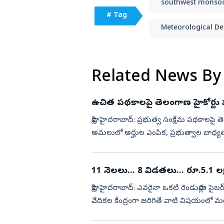
southwest monso
# Tag
Meteorological D
Related News By
ఉచిత పథకాలపై తెలంగాణ హైకోర్టు హాట
సాక్షి, హైదరాబాద్‌: ప్రభుత్వ సంక్షేమ పథకాలప
అమలులో అర్హుల ఎంపిక, ప్రభుత్వాల బాధ్యతపై క
విచారణ సంద...
11 నెలలు... 8 విడతలు... రూ.5.1 లక
సాక్షి, హైదరాబాద్‌: ఎవరైనా ఒకటి రెండుసార్లు
వేదికల కేంద్రంగా జరిగితే వాటి విషయంలో మర
ప్రైవేట్...