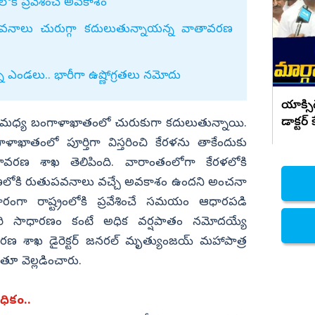
జరిమానా..
ోకి ప్రవేశించే అవకాశం
నిజామాబాద్
నాలు చురుగ్గా కదులుతున్నాయన్న వాతావరణ
్యం
కామారెడ్డి
ి
రంగారెడ్డి
్న ఎండలు.. భారీగా ఉష్ణోగ్రతలు నమోదు
వికారాబాద్
యాక్సి
వరంగల్
డాక్టర
మధ్య బంగాళాఖాతంలో చురుకుగా కదులుతున్నాయి.
నిజాల
హన్మకొండ
ళాఖాతంలో పూర్తిగా విస్తరించి కేరళను తాకేందుకు
తావరణ శాఖ తెలిపింది. వారాంతంలోగా కేరళలోకి
జనగాం
లంగాణలోకి రుతుపవనాలు వచ్చే అవకాశం ఉందని అంచనా
జయశంకర్
ంగా రాష్ట్రంలోకి ప్రవేశించే సమయం ఆధారపడి
మహబూబాబాద్
ారి సాధారణం కంటే అధిక వర్షపాతం నమోదయ్యే
ములుగు
శాఖ డైరెక్టర్‌ జనరల్‌ మృత్యుంజయ్‌ మహాపాత్ర
తూ వెల్లడించారు.
యధికం..