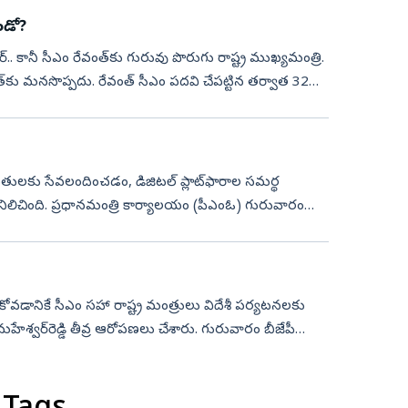
ండో?
‌.. కానీ సీఎం రేవంత్‌కు గురువు పొరుగు రాష్ట్ర ముఖ్యమంత్రి.
కు మనసొప్పదు. రేవంత్‌ సీఎం పదవి చేపట్టిన తర్వాత 32
బాధితులకు సేవలందించడం, డిజిటల్‌ ప్లాట్‌ఫారాల సమర్థ
 నిలిచింది. ప్రధానమంత్రి కార్యాలయం (పీఎంఓ) గురువారం
ాచుకోవడానికే సీఎం సహా రాష్ట్ర మంత్రులు విదేశీ పర్యటనలకు
మహేశ్వర్‌రెడ్డి తీవ్ర ఆరోపణలు చేశారు. గురువారం బీజేపీ