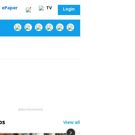
ePaper
TV
Login
‌
Advertisement
os
View all
సా?