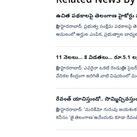
Related News By
ఉచిత పథకాలపై తెలంగాణ హైకోర్టు హాట
సాక్షి, హైదరాబాద్‌: ప్రభుత్వ సంక్షేమ పథకాలప
అమలులో అర్హుల ఎంపిక, ప్రభుత్వాల బాధ్యతపై క
విచారణ సంద...
11 నెలలు... 8 విడతలు... రూ.5.1 లక
సాక్షి, హైదరాబాద్‌: ఎవరైనా ఒకటి రెండుసార్లు
వేదికల కేంద్రంగా జరిగితే వాటి విషయంలో మర
ప్రైవేట్...
రేవంత్‌ యాచిస్తుండో.. సొమ్మిచ్చివస్తు
సాక్షి, హైదరాబాద్‌: ‘మనకేమో గురువు జయశంకర్
కనీసం ‘జై తెలంగాణ’అనేందుకు కూడా రేవంత్‌
నెలల్లో 7...