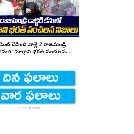
నిరాహార దీక్షలు
డెంట్ చేసింది వాళ్లే..? రాజమండ్రి
్ కేసులో మార్గాని భరత్ సంచలన
ు
Advertisement