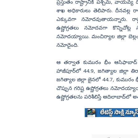
ప్రస్తుతం రాష్ట్రానికి పశ్చిమ, వాయవ
శాఖ అధికారులు తెలిపారు. దీనవల్ల రాన
ఎక్కువగా నమోదవుతాయన్నారు. రాష్
ఉష్ణోగ్రతలు నమోదవగా కొన్నిచోట్ల
నమోదయ్యాయి. మంచిర్యాల జిల్లా బెల్లంపల
నమోదైంది.
ఆ తర్వాత కుమురం భీం ఆసిఫాబాద్‌ జి
హాజీపూర్‌లో 44.9, జగిత్యాల జిల్లా తిర
జగిత్యాల జిల్లా జైనలో 44.7, కుమురం భీం
చొప్పున గరిష్ట ఉష్ణోగ్రతలు నమోదయ్యా
ఉష్ణోగ్రతలను పరిశీలిస్తే ఆదిలాబాద్‌లో అ