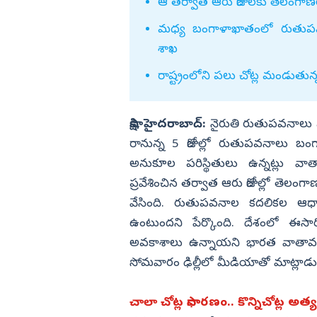
 చలసాని
వరుడు కళ్యాణి ఫైర్
ఆ తర్వాత ఆరు రోజులకు తెలంగాణల
విజయనగరం
మధ్య బంగాళాఖాతంలో రుతుపవ
పార్వతీపురం మన
శాఖ
పశ్చిమ గోదావర
రాష్ట్రంలోని పలు చోట్ల మండుతున
ఏలూరు
వైఎస్సార్
సాక్షి, హైదరాబాద్‌:
నైరుతి రుతుపవనాలు 
అన్నమయ్య
రానున్న 5 రోజుల్లో రుతుపవనాలు బంగా
అనుకూల పరిస్థితులు ఉన్నట్లు వా
ప్రవేశించిన తర్వాత ఆరు రోజుల్లో తె
వేసింది. రుతుపవనాల కదలికల ఆధార
ఉంటుందని పేర్కొంది. దేశంలో ఈస
అవకాశాలు ఉన్నాయని భారత వాతావరణ 
సోమవారం ఢిల్లీలో మీడియాతో మాట్లాడు
చాలా చోట్ల సాధారణం.. కొన్నిచోట్ల అత్