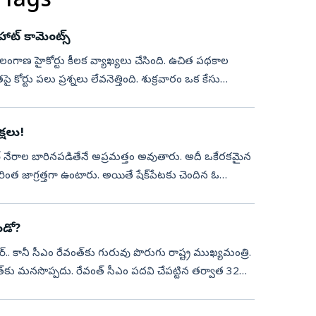
 Tags
్‌ కామెంట్స్‌
ై తెలంగాణ హైకోర్టు కీలక వ్యాఖ్యలు చేసింది. ఉచిత పథకాల
ోర్టు పలు ప్రశ్నలు లేవనెత్తింది. శుక్రవారం ఒక కేసు
్షలు!
 సైబర్‌ నేరాల బారినపడితేనే అప్రమత్తం అవుతారు. అదీ ఒకేరకమైన
ింత జాగ్రత్తగా ఉంటారు. అయితే షేక్‌పేటకు చెందిన ఓ
ండో?
‌.. కానీ సీఎం రేవంత్‌కు గురువు పొరుగు రాష్ట్ర ముఖ్యమంత్రి.
కు మనసొప్పదు. రేవంత్‌ సీఎం పదవి చేపట్టిన తర్వాత 32