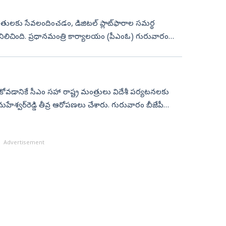
బాధితులకు సేవలందించడం, డిజిటల్‌ ప్లాట్‌ఫారాల సమర్థ
 నిలిచింది. ప్రధానమంత్రి కార్యాలయం (పీఎంఓ) గురువారం
ాచుకోవడానికే సీఎం సహా రాష్ట్ర మంత్రులు విదేశీ పర్యటనలకు
మహేశ్వర్‌రెడ్డి తీవ్ర ఆరోపణలు చేశారు. గురువారం బీజేపీ
Advertisement