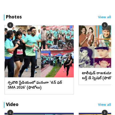
Photos
View all
టాలీవుడ్ రాజకుమార
బర్త్ డే స్పెషల్ (ఫొటోల
గచ్చిబౌలి స్టేడియంలో ఘనంగా 'రన్ ఫర్
SMA 2026' (ఫొటోలు)
Video
View all