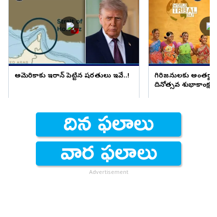
అమెరికాకు ఇరాన్ పెట్టిన షరతులు ఇవే..!
గిరిజనులకు అంతర్జా
దినోత్సవ శుభాకాంక్షల
జగన్
Advertisement