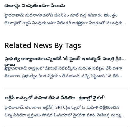
బెలూన్లు నింపుతుండగా పేలుడు
హైదరాబాద్: మదీనాగూడలోని జీఎస్‌ఎం మాల్‌ వద్ద శనివారం సాయంత్రం
బెలూన్లలో గ్యాస్‌ నింపుతుండగా సిలిండర్‌ అకస్మాత్తుగా పేలడంతో పలువురు
తీవ్రంగా గాయపడ్డారు. ఒకరికి కాలు తెగిపోయింది. అకస్మాత్తుగా జరిగిన
సంఘట...
Related News By Tags
ప్రభుత్వ కార్యాలయాలన్నింటికీ ‘టీ-ఫైబర్’ ఇంటర్నెట్: మంత్రి శ్రీధర్
బాబు
సాక్షి,హైదరాబాద్: రాష్ట్రంలో డిజిటల్ నెట్‌వర్క్‌ను మరింత పటిష్టం చేసే దిశగా
తెలంగాణ ప్రభుత్వం కీలక నిర్ణయం తీసుకుంది. వచ్చే సెప్టెంబర్ 1వ తేదీ
నుంచి రాష్ట్రంలోని అన్ని ప్రభుత్వ కార్యాలయాలకు కేవలం ‘టీ-...
ఆర్టీసీ బస్సులో మహిళ తీసిన వీడియో.. క్షణాల్లో వైరల్!
హైదరాబాద్‌: తెలంగాణ ఆర్టీసీ(TSRTC)బస్సులో ఓ మహిళ చిత్రీకరించిన
చిన్న వీడియో ప్రస్తుతం సోషల్ మీడియాలో వైరల్‌గా మారి, నెటిజన్ల మధ్య
తీవ్ర చర్చకు దారితీసింది.ఆ మహిళ బస్సులో ప్రయాణిస్తున్న సమయంలో
సీట్ల పై...