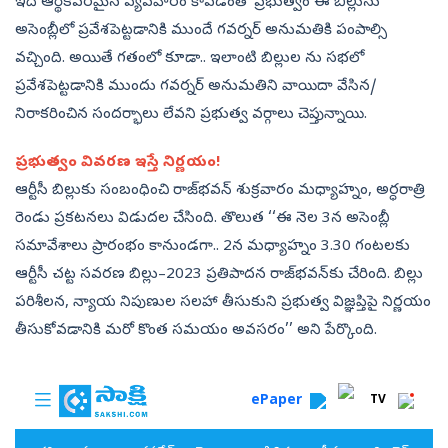
ఇది ఆర్థికపరమైన వ్యవహారం కావడంతో ప్రభుత్వం ఈ బిల్లును
అసెంబ్లీలో ప్రవేశపెట్టడానికి ముందే గవర్నర్‌ అనుమతికి పంపాల్సి
వచ్చింది. అయితే గతంలో కూడా.. ఇలాంటి బిల్లుల ను సభలో
ప్రవేశపెట్టడానికి ముందు గవర్నర్‌ అనుమతిని వాయిదా వేసిన/
నిరాకరించిన సందర్భాలు లేవని ప్రభుత్వ వర్గాలు చెప్తున్నాయి.
ప్రభుత్వం వివరణ ఇస్తే నిర్ణయం!
ఆర్టీసీ బిల్లుకు సంబంధించి రాజ్‌భవన్‌ శుక్రవారం మధ్యాహ్నం, అర్ధరాత్రి
రెండు ప్రకటనలు విడుదల చేసింది. తొలుత ‘‘ఈ నెల 3న అసెంబ్లీ
సమావేశాలు ప్రారంభం కానుండగా.. 2న మధ్యాహ్నం 3.30 గంటలకు
ఆర్టీసీ చట్ట సవరణ బిల్లు–2023 ప్రతిపాదన రాజ్‌భవన్‌కు చేరింది. బిల్లు
పరిశీలన, న్యాయ నిపుణుల సలహా తీసుకుని ప్రభుత్వ విజ్ఞప్తిపై నిర్ణయం
తీసుకోవడానికి మరో కొంత సమయం అవసరం’’ అని పేర్కొంది.