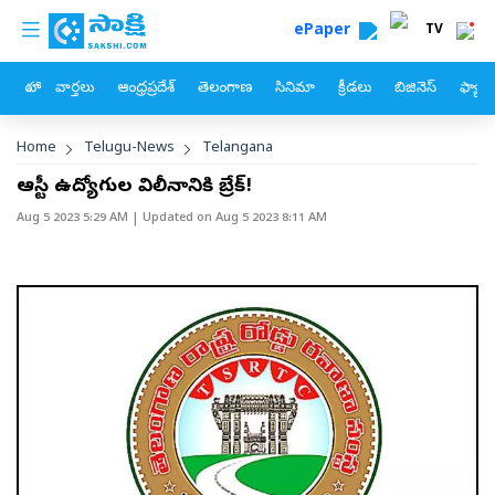
custom menu
Skip to main content
ePaper
TV
హోం
వార్తలు
ఆంధ్రప్రదేశ్
తెలంగాణ
సినిమా
క్రీడలు
బిజినెస్
ఫ్యామ
Breadcrumb
Home
Telugu-News
Telangana
ఆర్టీసీ ఉద్యోగుల విలీనానికి బ్రేక్‌!
Aug 5 2023 5:29 AM
| Updated on
Aug 5 2023 8:11 AM