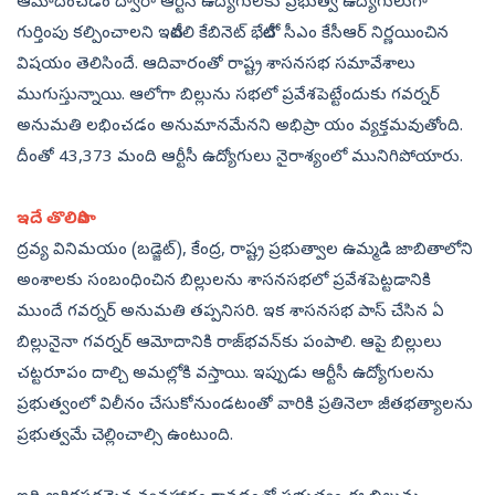
ఆమోదించడం ద్వారా ఆర్టీసీ ఉద్యోగులకు ప్రభుత్వ ఉద్యోగులుగా
గుర్తింపు కల్పించాలని ఇటీవలి కేబినెట్‌ భేటీలో సీఎం కేసీఆర్‌ నిర్ణయించిన
విషయం తెలిసిందే. ఆదివారంతో రాష్ట్ర శాసనసభ సమావేశాలు
ముగుస్తున్నాయి. ఆలోగా బిల్లును సభలో ప్రవేశపెట్టేందుకు గవర్నర్‌
అనుమతి లభించడం అనుమానమేనని అభిప్రా యం వ్యక్తమవుతోంది.
దీంతో 43,373 మంది ఆర్టీసీ ఉద్యోగులు నైరాశ్యంలో మునిగిపోయారు.
ఇదే తొలిసారి
ద్రవ్య వినిమయం (బడ్జెట్‌), కేంద్ర, రాష్ట్ర ప్రభుత్వాల ఉమ్మడి జాబితాలోని
అంశాలకు సంబంధించిన బిల్లులను శాసనసభలో ప్రవేశపెట్టడానికి
ముందే గవర్నర్‌ అనుమతి తప్పనిసరి. ఇక శాసనసభ పాస్‌ చేసిన ఏ
బిల్లునైనా గవర్నర్‌ ఆమోదానికి రాజ్‌భవన్‌కు పంపాలి. ఆపై బిల్లులు
చట్టరూపం దాల్చి అమల్లోకి వస్తాయి. ఇప్పుడు ఆర్టీసీ ఉద్యోగులను
ప్రభుత్వంలో విలీనం చేసుకోనుండటంతో వారికి ప్రతినెలా జీతభత్యాలను
ప్రభుత్వమే చెల్లించాల్సి ఉంటుంది.