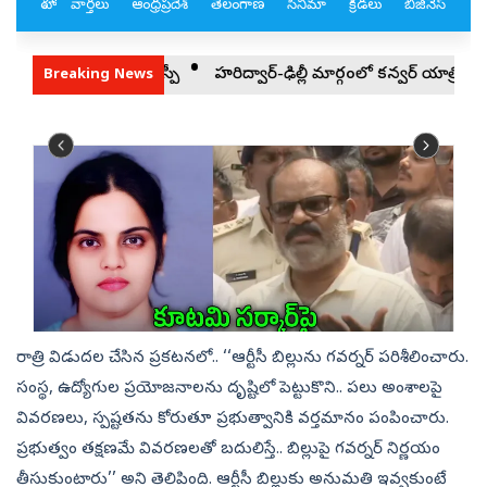
రాత్రి విడుదల చేసిన ప్రకటనలో.. ‘‘ఆర్టీసీ బిల్లును గవర్నర్‌ పరిశీలించారు.
సంస్థ, ఉద్యోగుల ప్రయోజనాలను దృష్టిలో పెట్టుకొని.. పలు అంశాలపై
వివరణలు, స్పష్టతను కోరుతూ ప్రభుత్వానికి వర్తమానం పంపించారు.
ప్రభుత్వం తక్షణమే వివరణలతో బదులిస్తే.. బిల్లుపై గవర్నర్‌ నిర్ణయం
తీసుకుంటారు’’ అని తెలిపింది. ఆర్టీసీ బిల్లుకు అనుమతి ఇవ్వకుంటే