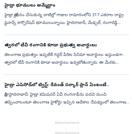
హైడ్రా భూములు అమ్మేద్దాం
హైడ్రా స్వాధీనం చేసుకున్న వాటిల్లో గాజుల రామారంలోని 317 ఎకరాల రాష్ట్ర
ఫైనాన్స్‌ కార్పొరేషన్‌ భూములున్నాయి. హైదరాబాద్, మేడ్చల్, రంగారెడ్డి
జిల్లాల్లో కలిపి సుమారు 840 ఎకరాలు, రెవెన్యూ,హెచ్‌ఎండీఏ, జీహ...
త్వరలో టీవీ రంగానికి కూడా ప్రభుత్వ అవార్డులు
తెలంగాణ ప్రభుత్వం ఇప్పటికే గద్దర్ పేరిట సినిమా అవార్డులు ఇస్తుండగా..
త్వరలో టీవీ రంగానికి కూడా అవార్డులు ఇవ్వబోతున్నారు. ఈ మేరకు
సినిమాటోగ్రఫీ శాఖ మంత్రి కోమటి రెడ్డి వెంకట్ రెడ్డి, టెలివిజన్ అవార్డు ...
హైడ్రా ఎపిసోడ్‌లో ట్విస్ట్‌: రేవంత్‌ సర్కార్‌ ప్లాన్‌ ఏంటంటే..
సాక్షి, హైదరాబాద్‌: హైడ్రా కమిషనర్‌ ఏవీ రంగనాథ్‌ను పదవి నుంచి
తప్పించాలంటూ తెలంగాణ హైకోర్టు ఇచ్చిన ఆదేశాల నేపథ్యంలో తెలంగాణ
సర్కార్‌ నిర్ణయంపై ఉత్కంఠ నెలకొంది. ఆయన్ని తప్పిస్తారా? వేరొకరికి బాధ్యతలు
అ...
Advertisement
Advertisement