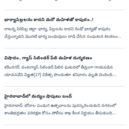
బోనాలు సమర్పిస్తున్నారు. రాష్ట్ర ప్రభుత్వం తరఫున అమ్మవారికి మంత్రులు
క...
భార్యాపిల్లలను కాదని మరో మహిళతో కాపురం..!
రాజన్న సిరిసిల్ల జిల్లా: భార్య, పిల్లలను కాదని రెండో భార్యతో కాపురం
చేస్తున్నాడని మొదటి భార్య బంధువులు దాడి చేసిన సంఘటన కలకలం
రేపింది. వేములవాడలోని న్యూఅర్బన్‌కాలనీలో ఉంటున్న వావిలాల శంకర్‌
ఆటో డ్రైవర...
విషాదం.. గ్యాస్‌ సిలిండర్‌ పేలి మహిళ దుర్మరణం
కరీంనగర్‌: వంటగ్యాస్‌ సిలిండర్‌ పేలిన ఘటనలో తీవ్రంగా గాయపడిన
యావనవేని విజ్ఞత(27) చికిత్స పొందుతూ శనివారం మృతి చెందింది.
పెద్దపల్లి జిల్లా గోదావరిఖని టూటౌన్‌ పోలీస్‌స్టేషన్‌ పరిధి మహాకవి
పోతనకాలనీలోని...
హైదరాబాద్‌లో మద్యం షాపులు బంద్
హైదరాబాద్‌: బోనాల పండుగ ఉత్సవాలను పురస్కరించుకుని నగరంలో
శాంతిభద్రతల పరిరక్షణ కోసం పోలీసు శాఖ కీలక నిర్ణయం తీసుకుంది.
పండుగ వాతావరణం ప్రశాంతంగా, అవాంఛనీయ సంఘటనలు జరగకుండా
చూసేందుకు నాలుగు కమిషనరేట్ల ప...