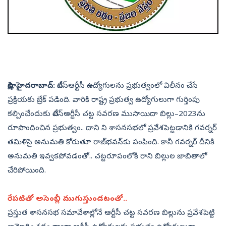
సాక్షి, హైదరాబాద్‌:
టీఎస్‌ఆర్టీసీ ఉద్యోగులను ప్రభుత్వంలో విలీనం చేసే
ప్రక్రియకు బ్రేక్‌ పడింది. వారికి రాష్ట్ర ప్రభుత్వ ఉద్యోగులుగా గుర్తింపు
కల్పించేందుకు టీఎస్‌ఆర్టీసీ చట్ట సవరణ ముసాయిదా బిల్లు–2023ను
రూపొందించిన ప్రభుత్వం.. దాని ని శాసనసభలో ప్రవేశపెట్టడానికి గవర్నర్‌
తమిళిసై అనుమతి కోరుతూ రాజ్‌భవన్‌కు పంపింది. కానీ గవర్నర్‌ దీనికి
అనుమతి ఇవ్వకపోవడంతో.. చట్టరూపంలోకి రాని బిల్లుల జాబితాలో
చేరిపోయింది.
రేపటితో అసెంబ్లీ ముగుస్తుండటంతో..
ప్రస్తుత శాసనసభ సమావేశాల్లోనే ఆర్టీసీ చట్ట సవరణ బిల్లును ప్రవేశపెట్టి