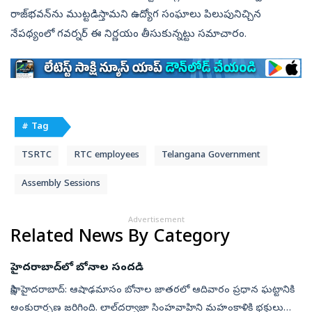
రాజ్‌భవన్‌ను ముట్టడిస్తామని ఉద్యోగ సంఘాలు పిలుపునిచ్చిన
నేపథ్యంలో గవర్నర్‌ ఈ నిర్ణయం తీసుకున్నట్టు సమాచారం.
# Tag
TSRTC
RTC employees
Telangana Government
Assembly Sessions
Advertisement
Related News By Category
హైదరాబాద్‌లో బోనాల సందడి
సాక్షి, హైదరాబాద్‌: ఆషాఢమాసం బోనాల జాతరలో ఆదివారం ప్రధాన ఘట్టానికి
అంకురార్పణ జరిగింది. లాల్‌దర్వాజా సింహవాహిని మహంకాళికి భక్తులు