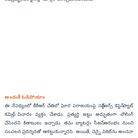
అందుకే ఓడిపోయాం
ఈ నేపథ్యంలో కేకేఆర్‌ చేతిలో ఘోర పరాజయంపై సన్‌రైజర్స్‌ కెప్టెన్‌ ప్యాట్‌
కమిన్స్‌ విచారం వ్యక్తం చేశాడు. ప్రత్యర్థి జట్టు అద్భుతంగా బౌలింగ్‌
చేసిందని కితాబులు ఇచ్చాడు. తమ బ్యాటర్లు సీజన్‌ ఆరంభం నుంచి
సంచలన ప్రదర్శనతో ఆకట్టుకున్నారని.. అయితే, చెన్నై వికెట్‌ను అంచనా