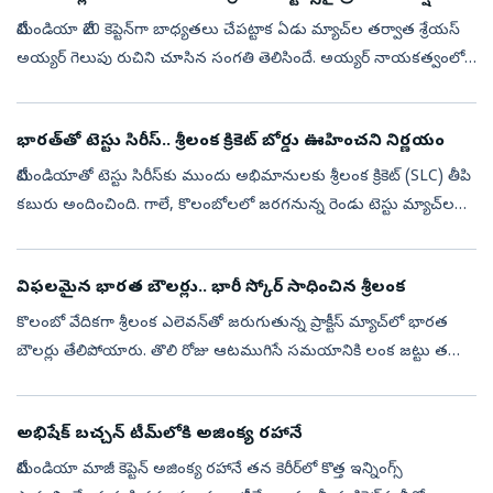
టీమిండియా టీ20 కెప్టెన్‌గా బాధ్య‌త‌లు చేపట్టాక ఏడు మ్యాచ్‌ల త‌ర్వాత శ్రేయ‌స్
అయ్య‌ర్‌ గెలుపు రుచిని చూసిన సంగ‌తి తెలిసిందే. అయ్యర్ నాయకత్వంలో
భారత జట్టు ఐర్లాండ్ (0-2), ఇంగ్లాండ్ (0-4) సిరీస్‌లలో వ‌రు...
భార‌త్‌తో టెస్టు సిరీస్‌.. శ్రీలంక క్రికెట్ బోర్డు ఊహించ‌ని నిర్ణ‌యం
టీమిండియాతో టెస్టు సిరీస్‌కు ముందు అభిమానులకు శ్రీలంక క్రికెట్ (SLC) తీపి
కబురు అందించింది. గాలే, కొలంబోల‌లో జ‌ర‌గ‌నున్న రెండు టెస్టు మ్యాచ్‌ల‌ను
వీక్షించేందుకు ప్రేక్షకులకు ఉచిత ప్రవేశం కల్పిస్తున్...
విఫలమైన భారత బౌలర్లు.. భారీ స్కోర్‌ సాధించిన శ్రీలంక
కొలంబో వేదికగా శ్రీలంక ఎలెవన్‌తో జరుగుతున్న ప్రాక్టీస్ మ్యాచ్‌లో భారత
బౌలర్లు తేలిపోయారు. తొలి రోజు ఆటముగిసే సమయానికి లంక జట్టు తమ
మొదటి ఇన్నింగ్స్‌లో 8 వికెట్ల నష్టానికి 363 పరుగుల భారీ స్కోర్ సాధించ...
అభిషేక్ బచ్చన్ టీమ్‌లోకి అజింక్య రహానే
టీమిండియా మాజీ కెప్టెన్ అజింక్య రహానే తన కెరీర్‌లో కొత్త ఇన్నింగ్స్