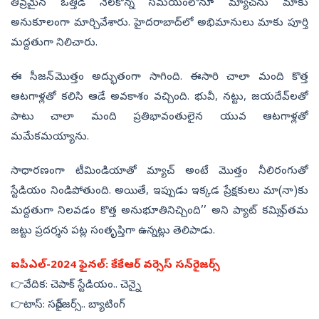
తీవ్రమైన ఒత్తిడి నెలకొన్న సమయంలోనూ మ్యాచ్‌ను మాకు
అనుకూలంగా మార్చివేశారు. హైదరాబాద్‌లో అభిమానులు మాకు పూర్తి
మద్దతుగా నిలిచారు.
ఈ సీజన్‌ మొత్తం అద్భుతంగా సాగింది. ఈసారి చాలా మంది కొత్త
ఆటగాళ్లతో కలిసి ఆడే అవకాశం వచ్చింది. భువీ, నట్టు, జయదేవ్‌లతో
పాటు చాలా మంది ప్రతిభావంతులైన యువ ఆటగాళ్లతో
మమేకమయ్యాను.
సాధారణంగా టీమిండియాతో మ్యాచ్‌ అంటే మొత్తం నీలిరంగుతో
స్టేడియం నిండిపోతుంది. అయితే, ఇప్పుడు ఇక్కడ ప్రేక్షకులు మా(నా)కు
మద్దతుగా నిలవడం కొత్త అనుభూతినిచ్చింది’’ అని ప్యాట్‌ కమిన్స్‌ తమ
జట్టు ప్రదర్శన పట్ల సంతృప్తిగా ఉన్నట్లు తెలిపాడు.
ఐపీఎల్‌-2024 ఫైనల్‌: కేకేఆర్‌ వర్సెస్‌ సన్‌రైజర్స్‌
👉వేదిక: చెపాక్‌ స్టేడియం.. చెన్నై
👉టాస్‌: సన్‌రైజర్స్‌.. బ్యాటింగ్‌