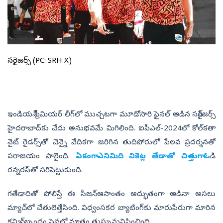
సన్‌రైజర్స్‌ (PC: SRH X)
ఇండియన్‌ ప్రీమియర్‌ లీగ్‌లో ముచ్చటగా మూడోసారి ఫైనల్‌ ఆడిన సన్‌రైజర్స్‌
హైదరాబాద్‌కు చేదు అనుభవమే మిగిలింది. ఐపీఎల్‌-2024లో కోల్‌కతా
నైట్‌ రైడర్స్‌తో చెన్నై వేదికగా జరిగిన తుదిపోరులో పేలవ ప్రదర్శనతో
పరాజయం పాలైంది.
ఏకంగా ఎనిమిది వికెట్ల తేడాతో చిత్తుగా ఓ
డి
రన్నరప్‌తో సరిపెట్టుకుంది.
గతేడాదితో పోలిస్తే ఈ సీజన్‌ ఆసాంతం అద్భుతంగా ఆడినా అసలు
మ్యాచ్‌లో చేతులెత్తేసింది. విధ్వంసకర బ్యాటింగ్‌కు మారుపేరుగా మారిన
కమిన్స్‌ బృందం ఫైనల్లో మాత్రం తుస్సుమనిపించింది.