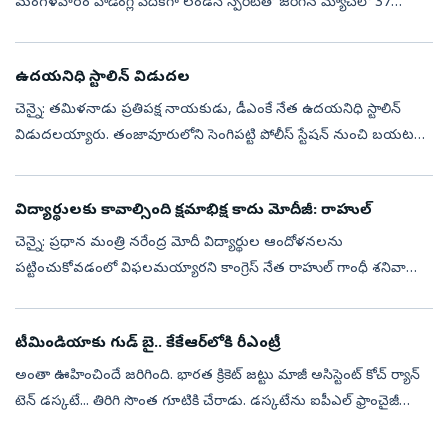
మంగ‌ళ‌వారం హెడింగ్లే వేదికగా లండన్ స్పిరిట్‌తో జరిగిన మ్యాచ్‌లో 37
ప‌రుగుల తేడాతో విజ‌యం సాధించింది. ఈ మ్యాచ్‌లో స‌న్‌రైజ‌ర్స...
ఉదయనిధి స్టాలిన్ విడుదల
చెన్నై: తమిళనాడు ప్రతిపక్ష నాయకుడు, డీఎంకే నేత ఉదయనిధి స్టాలిన్
విడుదలయ్యారు. తంజావూరులోని సెంగిపట్టి పోలీస్ స్టేషన్ నుంచి బయటకు
వస్తుండగా పార్టీ కార్యకర్తలు ఆయనకు స్వాగతం పలికారు. అనంతరం
ఉదయనిధి స్టా...
విద్యార్థులకు కావాల్సింది క్షమాభిక్ష కాదు మోదీజీ: రాహుల్‌
చెన్నై: ప్రధాన మంత్రి నరేంద్ర మోదీ విద్యార్థుల ఆందోళనలను
పట్టించుకోవడంలో విఫలమయ్యారని కాంగ్రెస్ నేత రాహుల్ గాంధీ శనివారం
ఆరోపించారు. విద్యార్థులకు ఆయన క్షమాభిక్ష కాదు, క్షమాపణ చెప్పాలని
అన్నారు."భారత్...
టీమిండియాకు గుడ్ బై.. కేకేఆర్‌లోకి రీఎంట్రీ
అంతా ఊహించిందే జ‌రిగింది. భారత క్రికెట్‌ జట్టు మాజీ అసిస్టెంట్‌ కోచ్‌ ర్యాన్‌
టెన్‌ డస్కటే... తిరిగి సొంత గూటికి చేరాడు. డస్కటేను ఐపీఎల్‌ ఫ్రాంచైజీ
కోల్‌కతా నైట్‌ రైడర్స్‌ (కేకేఆర్‌) ‘హెడ్‌ ఆఫ్‌ క్రి...