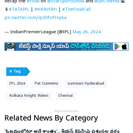
Recap the
#Final
on
@StarSportsIndia
and
@JioCinema
💻
📱
#TATAIPL
|
#KKRvSRH
|
#TheFinalCall
pic.twitter.com/qUDfUFHpka
— IndianPremierLeague (@IPL)
May 26, 2024
# Tag
IPL 2024
Pat Cummins
sunrisers hyderabad
Kolkata Knight Riders
Chennai
Advertisement
Related News By Category
'ఓటముల్లోనూ అదే శాంతం'.. శ్రేయస్‌ కెప్టెన్సీపై ప్రశంసల వర్షం