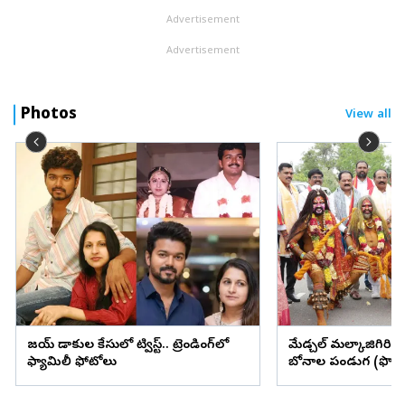
Advertisement
Advertisement
Photos
View all
విజయ్ విడాకుల కేసులో ట్విస్ట్.. ట్రెండింగ్‌లో
మేడ్చల్ మల్కాజిగిరి జిల్
ఫ్యామిలీ ఫోటోలు
బోనాల పండుగ (ఫొటో