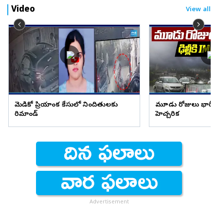
Video
View all
మెడికో ప్రియాంక కేసులో నిందితులకు
మూడు రోజులు భారీ వ
రిమాండ్
హెచ్చరిక
Advertisement