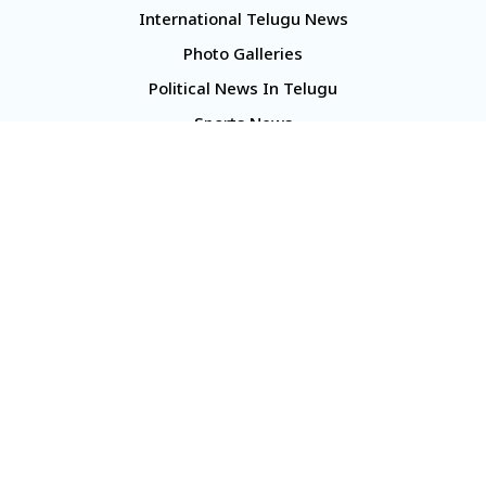
International Telugu News
Photo Galleries
Political News In Telugu
Sports News
TS Politics News
Telangana News
Telugu Movie Reviews
Company
About Us
Contact Us
Media Kit
Terms And Conditions