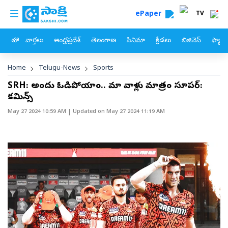
custom menu
Skip to main content
ePaper
TV
హోం
వార్తలు
ఆంధ్రప్రదేశ్
తెలంగాణ
సినిమా
క్రీడలు
బిజినెస్
ఫ్యామ
Breadcrumb
Home
Telugu-News
Sports
SRH: అందుకే ఓడిపోయాం.. మా వాళ్లు మాత్రం సూపర్‌:
కమిన్స్‌
May 27 2024 10:59 AM
| Updated on
May 27 2024 11:19 AM