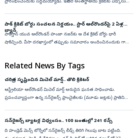
ప్రారంభించేందుకు సిద్దమయ్యాడు. ఇటీవలే అంతర్జాతీయ క్రికెట్‌కు వీడ్కోలు
పలికిన రహానే మరో కీలక నిర్ణయం తీసుకున్నాడు. యూరోపియన్ టీ20 ప్ర...
పాక్‌ క్రికెట్‌ బోర్డు సంచలన నిర్ణయం.. స్టార్ ఆల్‌రౌండర్‌పై 2 ఏళ్ల
బ్యాన్
పాకిస్తాన్ యువ ఆల్‌రౌండ‌ర్ హంజా నజర్‌కు ఆ దేశ క్రికెట్ బోర్డు భారీ
షాకిచ్చింది. వీసా దరఖాస్తులో తప్పుడు సమాచారం అందించినందుకు గాను
నజర్‌పై రెండేళ్ల నిషేధాన్ని పీసీబీ విధించింది. అంతేకాకుండా 1 మిలియన్ ...
Related News By Tags
చరిత్ర సృష్టించిన మిచెల్‌ మార్ష్‌.. తొలి క్రికెటర్‌
ఆస్ట్రేలియా ఆల్‌రౌండర్‌ మిచెల్‌ మార్ష్‌ అరుదైన ఘనత సాధించాడు.
ప్రపంచవ్యాప్తంగా ఉన్న సన్‌రైజర్స్‌ ఫ్రాంచైజీలకు (మూడు జట్లకు) ప్రాతినిధ్యం
వహించిన తొలి క్రికెటర్‌గా చరిత్ర సృష్టించాడు.మార్ష్‌ ఇప్పటికే ఐ...
సన్‌రైజర్స్‌ బ్యాటర్ల విధ్వంసం.. 100 బంతుల్లో 241 రన్స్‌
ది హండ్రెడ్ మెన్స్ టోర్నీలో సన్‌రైజర్స్ లీడ్స్ తిరిగి గెలుపు బాట పట్టింది.