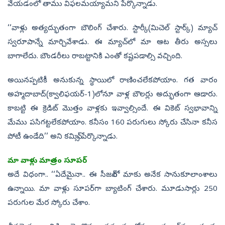
వేయడంలో తాము విఫలమయ్యామని పేర్కొన్నాడు.
‘‘వాళ్లు అత్యద్భుతంగా బౌలింగ్‌ చేశారు. స్టార్కీ(మిచెల్‌ స్టార్క్‌) మ్యాచ్‌
స్వరూపాన్నే మార్చివేశాడు. ఈ మ్యాచ్‌లో మా ఆట తీరు అస్సలు
బాగాలేదు. బౌండరీలు రాబట్టానికి ఎంతో కష్టపడాల్సి వచ్చింది.
అయినప్పటికీ అనుకున్న స్థాయిలో రాణించలేకపోయాం. గత వారం
అహ్మదాబాద్‌(క్వాలిఫయర్‌-1)లోనూ వాళ్ల బౌలర్లు అద్భుతంగా ఆడారు.
కాబట్టి ఈ క్రెడిట్‌ మొత్తం వాళ్లకు ఇవ్వాల్సిందే. ఈ వికెట్‌ స్వభావాన్ని
మేము పసిగట్టలేకపోయాం. కనీసం 160 పరుగులు స్కోరు చేసినా కనీస
పోటీ ఉండేది’’ అని కమిన్స్‌ పేర్కొన్నాడు.
మా వాళ్లు మాత్రం సూపర్‌
అదే విధంగా.. ‘‘ఏదేమైనా.. ఈ సీజన్‌లో మాకు అనేక సానుకూలాంశాలు
ఉన్నాయి. మా వాళ్లు సూపర్‌గా బ్యాటింగ్‌ చేశారు. మూడుసార్లు 250
పరుగుల మేర స్కోరు చేశాం.