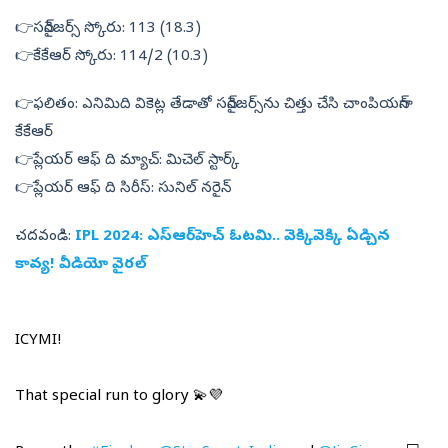
👉సన్‌రైజర్స్‌ స్కోరు: 113 (18.3)
👉కేకేఆర్‌ స్కోరు: 114/2 (10.3)
👉ఫలితం: ఎనిమిది వికెట్ల తేడాతో సన్‌రైజర్స్‌ను చిత్తు చేసి చాంపియన్‌గా
కేకేఆర్‌
👉ప్లేయర్‌ ఆఫ్‌ ది మ్యాచ్‌: మిచెల్‌ స్టార్క్‌
👉ప్లేయర్‌ ఆఫ్‌ ది సిరీస్‌: సునిల్‌ నరైన్‌.
చదవండి:
IPL 2024: ఎస్ఆర్‌హెచ్ ఓట‌మి.. వెక్కివెక్కి ఏడ్చిన
కావ్య‌! వీడియో వైర‌ల్‌
ICYMI!
That special run to glory 💫💜