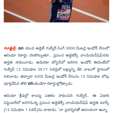
న్యూఢిల్లీ:
భారత యువ అథ్లెట్‌ గుల్వీర్‌ సింగ్‌ 5000 మీటర్ల ఇండోర్‌ రేసులో
ఆసియా రికార్డు నెలకొల్పుతూ... ప్రపంచ అథ్లెటిక్స్‌ చాంపియన్‌షిప్‌నకు
అర్హత సాధించాడు. అమెరికా బోస్టన్‌లో జరిగిన ఇండోర్‌ ఈవెంట్‌లో
గుల్వీర్‌ 12 నిమిషాల 59.77 సెకన్లలో లక్ష్యాన్ని చేరి నాలుగో స్థానంలో
నిలిచాడు. తద్వారా 5000 మీటర్ల ఇండోర్‌ రేసును 13 నిమిషాల లోపు
పూర్తిచేసిన తొలి భారతీయుడిగా రికార్డుల్లోకెక్కాడు.
ఆసియా క్రీడల్లో కాంస్య పతకం సాధించిన గుల్వీర్‌... ఈ ఏడాది
సెప్టెంబర్‌లో జరగనున్న ప్రపంచ అథ్లెటిక్స్‌ చాంపియన్‌షిప్‌ అర్హత మార్క్‌
(13 నిమిషాల 1 సెకన్‌)ను దాటాడు. ‘నా ప్రదర్శనతో ఆనందంగా ఉన్నా .