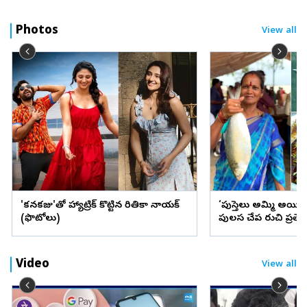
Photos
View all
'కనకరాజు'తో హ్యాట్రిక్ కొట్టిన రితికా నాయక్
‘పుస్తెలు అమ్మి అయి
(ఫొటోలు)
పులస చేప రుచి ప్రత్
Video
View all