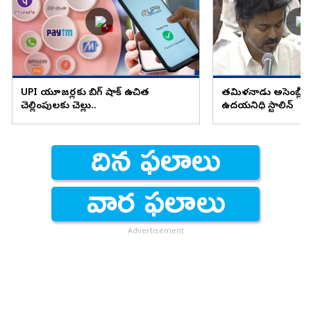
UPI యూజర్లకు బిగ్ షాక్ ఉచిత
తమిళనాడు అసెంబ్లీ
చెల్లింపులకు చెల్లు..
ఉదయనిధి స్టాలిన్
Advertisement