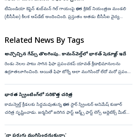
టీమిండియా కెప్టెన్‌ శుబ్‌మన్‌ గిల్‌ గాయంపై భారత క్రికెట్‌ నియంత్రణ మండలి
(బీసీసీఐ) కీలక అప్‌డేట్‌ అందించింది. ప్రస్తుతం అతడు బీసీసీఐ వైద్య
బృందం పర్యవేక్షణలో ఉన్నట్లు తెలిపింది. కాగా గిల్‌ ఇటీవల తరచూ ...
Related News By Tags
అచ్చొచ్చిన గేమ్స్‌ తొలగింపు.. కామన్‌వెల్త్‌లో భారత్‌ షెడ్యూల్‌ ఇదే
రెండు నెల‌ల పాటు సాగిన ఫిఫా ప్ర‌పంచ‌క‌ప్ యావ‌త్‌ క్రీడాభిమానుల‌ను
ఉర్రూత‌లూగించింది. అయితే ఫిఫా టోర్నీ అలా ముగిసిందో లేదో మ‌రో ప్ర‌పంచ
క్రీడా వేడుక‌కు స‌మ‌యం ఆస‌న్న‌మైంది. మినీ ఒలింపిక్స్‌గా భావించే క...
భారత స్ప్రింటింగ్‌లో సరికొత్త చరిత్ర
కామన్వెల్త్ క్రీడలకు సిద్ధమవుతున్న భారత స్టార్ స్ప్రింటర్ అనిమేష్ కుజూర్
చరిత్ర సృష్టించాడు. జర్మనీలో జరిగిన ఫాస్ట్ ఆర్మ్స్ ఫాస్ట్ లెగ్స్ అథ్లెటిక్స్ మీట్‌లో
100 మీటర్ల పరుగును కేవలం 10.14 సెకన్లలో పూ...
‘నా పరుగు ముగిసిందనుకున్నా’