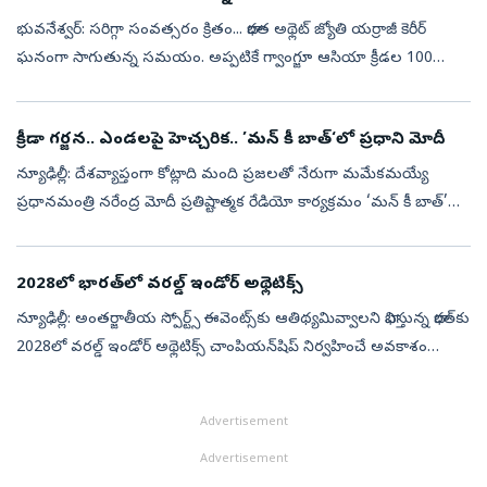
భువనేశ్వర్‌: సరిగ్గా సంవత్సరం క్రితం... భారత అథ్లెట్‌ జ్యోతి యర్రాజీ కెరీర్‌
ఘనంగా సాగుతున్న సమయం. అప్పటికే గ్వాంగ్జూ ఆసియా క్రీడల 100
మీటర్ల హర్డిల్స్‌లో రజతం సాధించి తనకంటూ గుర్తింపు తెచ్చుకున్న ఆమె...
క్రీడా గర్జన.. ఎండలపై హెచ్చరిక.. ’మన్ కీ బాత్‌‘లో ప్రధాని మోదీ
న్యూఢిల్లీ: దేశవ్యాప్తంగా కోట్లాది మంది ప్రజలతో నేరుగా మమేకమయ్యే
ప్రధానమంత్రి నరేంద్ర మోదీ ప్రతిష్టాత్మక రేడియో కార్యక్రమం ‘మన్ కీ బాత్’
134వ ఎపిసోడ్ ఈరోజు (ఆదివారం) ప్రసారమైంది. 2014లో ప్రారంభమైన ఈ
క...
2028లో భారత్‌లో వరల్డ్‌ ఇండోర్‌ అథ్లెటిక్స్‌
న్యూఢిల్లీ: అంతర్జాతీయ స్పోర్ట్స్‌ ఈవెంట్స్‌కు ఆతిథ్యమివ్వాలని భావిస్తున్న భారత్‌కు
2028లో వరల్డ్‌ ఇండోర్‌ అథ్లెటిక్స్‌ చాంపియన్‌షిప్‌ నిర్వహించే అవకాశం
దక్కింది. నేటినుంచి పోలాండ్‌ వేదికగా ప్రపంచ ఇండ...
Advertisement
Advertisement