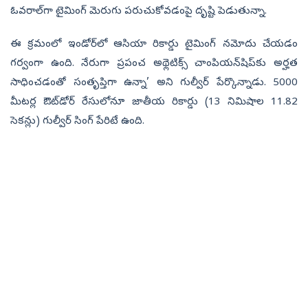
ఓవరాల్‌గా టైమింగ్‌ మెరుగు పరుచుకోవడంపై దృష్టి పెడుతున్నా.
ఈ క్రమంలో ఇండోర్‌లో ఆసియా రికార్డు టైమింగ్‌ నమోదు చేయడం
గర్వంగా ఉంది. నేరుగా ప్రపంచ అథ్లెటిక్స్‌ చాంపియన్‌షిప్‌కు అర్హత
సాధించడంతో సంతృప్తిగా ఉన్నా’ అని గుల్వీర్‌ పేర్కొన్నాడు. 5000
మీటర్ల ఔట్‌డోర్‌ రేసులోనూ జాతీయ రికార్డు (13 నిమిషాల 11.82
సెకన్లు) గుల్వీర్‌ సింగ్‌ పేరిటే ఉంది.