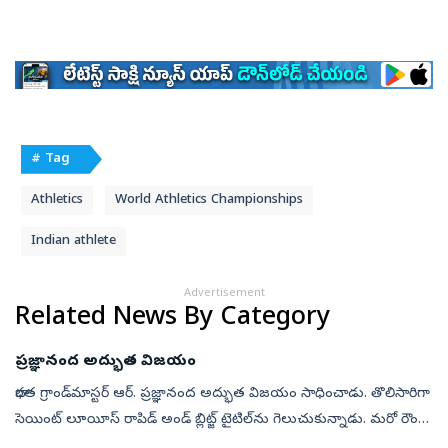
# Tag
Athletics
World Athletics Championships
Indian athlete
Advertisement
Related News By Category
ప్రజ్ఞానంద అద్భుత విజయం
భారత గ్రాండ్‌మాస్టర్‌ ఆర్‌. ప్రజ్ఞానంద అద్భుత విజయం సాధించాడు. తొలిసారిగా
సెయింట్‌ లూయీస్‌ రాపిడ్‌ అండ్‌ బ్లిట్జ్‌ టైటిల్‌ను గెలుచుకున్నాడు. మరో రౌండ్‌
మిగిలి ఉండగానే అతడు ఈ ఘనత సాధించడం విశేషం.చెన్నై...