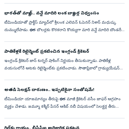
భారత్‌తో మ్యాచ్‌.. వన్డే మాదిరి లంక బ్యాటర్ల విధ్వంసం
టీమిండియాతో ప్రాక్టీస్‌ మ్యాచ్‌లో శ్రీలంక ఎలెవన్‌ ఓపెనర్‌ నిశాన్‌ మధుష్క
దుమ్ములేపాడు. భారత బౌలర్లకు కొరకరాని కొయ్యగా మారి వన్డే మాదిరి బౌండరీల
వర్షం కురిపించాడు. ఈ క్రమంలో కేవలం 52 బంతుల్లోనే నిశాన్‌...
పాతికేళ్లకే రిటైర్మెంట్‌ ప్రకటించిన ఇంగ్లండ్‌ క్రికెటర్‌
ఇంగ్లండ్‌ క్రికెటర్‌ జాన్‌ టర్నర్‌ షాకింగ్‌ నిర్ణయం తీసుకున్నాడు. పాతికేళ్ల
వయసులోనే ఆటకు రిటైర్మెంట్‌కు ప్రకటించాడు. సౌతాఫ్రికాలో గ్రాడ్యుయేషన్‌
పూర్తి చేసుకున్న జాన్‌ టర్నర్‌.. ఆ తర్వాత ఇంగ్లండ్‌కు ...
అతడి సెలక్షన్‌ దారుణం.. ఇప్పటికైనా సంతోషమే!
టీమిండియా యాజమాన్యం తీరుపై భారత మాజీ క్రికెటర్‌ వసీం జాఫర్‌ ఆగ్రహం
వ్యక్తం చేశాడు. జమ్మూ కశ్మీర్‌ పేసర్‌ ఆకిబ్‌ నబీ విషయంలో సెలక్టర్ల తీరు
సరిగా లేదని విమర్శించాడు. కాగా రంజీ ట్రోఫీ టోర్నీలో గత రెండేళ...
గిల్‌కు గాయం.. బీసీసీఐ అధికారిక ప్రకటన