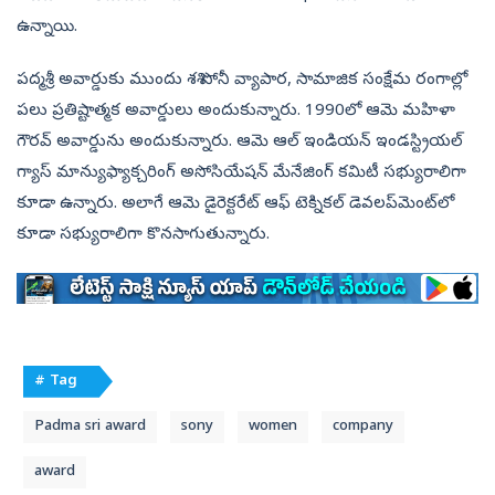
ఉన్నాయి.
పద్మశ్రీ అవార్డుకు ముందు శశి సోనీ వ్యాపార, సామాజిక సంక్షేమ రంగాల్లో
పలు ప్రతిష్టాత్మక అవార్డులు అందుకున్నారు. 1990లో ఆమె మహిళా
గౌరవ్ అవార్డును అందుకున్నారు. ఆమె ఆల్ ఇండియన్ ఇండస్ట్రియల్
గ్యాస్ మాన్యుఫ్యాక్చరింగ్ అసోసియేషన్ మేనేజింగ్ కమిటీ సభ్యురాలిగా
కూడా ఉన్నారు. అలాగే ఆమె డైరెక్టరేట్ ఆఫ్ టెక్నికల్ డెవలప్‌మెంట్‌లో
కూడా సభ్యురాలిగా కొనసాగుతున్నారు.
# Tag
Padma sri award
sony
women
company
award