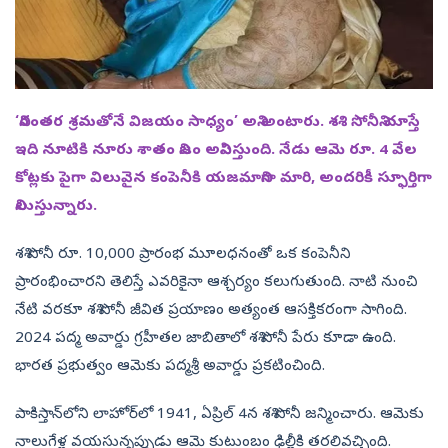
‘నిరంతర శ్రమతోనే విజయం సాధ్యం’ అని అంటారు. శశి సోనీని చూస్తే
ఇది నూటికి నూరు శాతం నిజం అనిపిస్తుంది. నేడు ఆమె రూ. 4 వేల
కోట్లకు పైగా విలువైన కంపెనీకి యజమానిగా మారి, అందరికీ స్ఫూర్తిగా
నిలుస్తున్నారు.
శశి సోనీ రూ. 10,000 ప్రారంభ మూలధనంతో ఒక కంపెనీని
ప్రారంభించారని తెలిస్తే ఎవరికైనా ఆశ్చర్యం కలుగుతుంది. నాటి నుంచి
నేటి వరకూ శశి సోనీ జీవిత ప్రయాణం అత్యంత ఆసక్తికరంగా సాగింది.
2024 పద్మ అవార్డు గ్రహీతల జాబితాలో శశి సోనీ పేరు కూడా ఉంది.
భారత ప్రభుత్వం ఆమెకు పద్మశ్రీ అవార్డు ప్రకటించింది.
పాకిస్తాన్‌లోని లాహోర్‌లో 1941, ఏప్రిల్‌ 4న శశి సోనీ జన్మించారు. ఆమెకు
నాలుగేళ్ల వయసున్నప్పుడు ఆమె కుటుంబం ఢిల్లీకి తరలివచ్చింది.