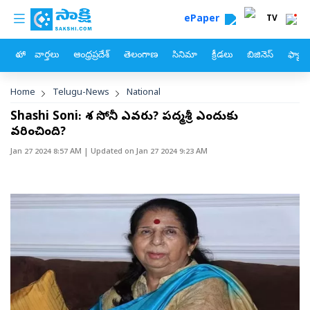
custom menu
Skip to main content
ePaper
TV
హోం
వార్తలు
ఆంధ్రప్రదేశ్
తెలంగాణ
సినిమా
క్రీడలు
బిజినెస్
ఫ్యామ
Breadcrumb
Home
Telugu-News
National
Shashi Soni: శశి సోనీ ఎవరు? పద్మశ్రీ ఎందుకు
వరించింది?
Jan 27 2024 8:57 AM
| Updated on
Jan 27 2024 9:23 AM