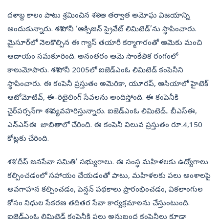
దశాబ్ద కాలం పాటు శ్రమించిన శశి ఆ తర్వాత అమోఘ విజయాన్ని
అందుకున్నారు. శశి సోనీ ‘ఆక్సిజన్ ప్రైవేట్ లిమిటెడ్‌’ను స్థాపించారు.
మైసూర్‌లో నెలకొల్పిన ఈ గ్యాస్ తయారీ కర్మాగారంతో ఆమెకు మంచి
ఆదాయం సమకూరింది. అనంతరం ఆమె సాంకేతిక రంగంలో
కాలుమోపారు. శశి సోనీ 2005లో ఐజెడ్‌ఎంఓ లిమిటెడ్‌ కంపెనీని
స్థాపించారు. ఈ కంపెనీ ప్రస్తుతం అమెరికా, యూరప్, ఆసియాలో హైటెక్
ఆటోమోటివ్, ఈ-రిటైలింగ్ సేవలను అందిస్తోంది. ఈ కంపెనీకి
చైర్‌పర్సన్‌గా శశి వ్యవహరిస్తున్నారు. ఐజెడ్‌ఎంఓ లిమిటెడ్‌.. బీఎస్‌ఈ,
ఎన్‌ఎస్‌ఈ జాబితాలో చేరింది. ఈ కంపెనీ విలువ ప్రస్తుతం రూ.4,150
కోట్లకు చేరింది.
శశి ‘దీప్ జనసేవా సమితి’ సభ్యురాలు. ఈ సంస్థ మహిళలకు ఉద్యోగాలు
కల్పించడంలో సహాయం చేయడంతో పాటు, మహిళలకు పలు అంశాలపై
అవగాహన కల్పించడం, పెన్షన్ పథకాలు ప్రారంభించడం, వికలాంగుల
కోసం నిధుల సేకరణ తదితర సేవా కార్యక్రమాలను చేస్తుంటుంది.
ఐజెడ్‌ఎంఓ లిమిటెడ్‌ కంపెనీకి పలు అనుబంధ కంపెనీలు కూడా