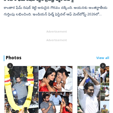
కాంతార ఫేమ్ రిషబ్ శెట్టి అరుదైన గౌరవం దక్కింది. ఆయనకు అంతర్జాతీయ
గుర్తింపు లభించింది. ఇండియన్ ఫిల్మ్ ఫెస్టివల్ ఆఫ్ మెల్‌బోర్న్‌-2026లో
లీడర్‌షిప్ ఇన్ సినిమా అవార్డుకు ఎంపికయ్యారు. ఆస్ట్రేలియాలో జరగనున...
Advertisement
Advertisement
Photos
View all