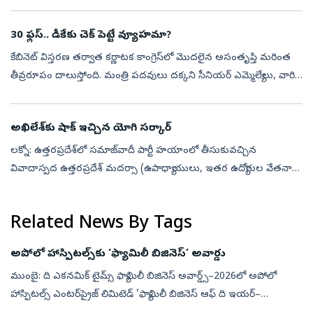
గాయపడ్డారు. పూంచ్‌లోని మేంథర్ సెప్టార్ పరిధిలో ఈ ప్రమాదం
చోటుచేసుకుం...
30 ఫ్లస్‌.. డీకేకు చెక్‌ పెట్టే వ్యూహమా?
కేబినెట్‌ విస్తరణ తర్వాత కర్ణాటక కాంగ్రెస్‌లో మొదలైన అసంతృప్తి మరింత
తీవ్రరూపం దాలుస్తోంది. మంత్రి పదవులు దక్కని సీనియర్‌ ఎమ్మెల్యేలు, వారి
అనుచరులు నిరసనలు కొనసాగిస్తుండగా.. ముఖ్యమంత్రి డీకే శివకుమార...
అఖిలేశ్‌కు షాక్ ఇచ్చిన యోగి సర్కార్
లక్నో: ఉత్తరప్రదేశ్‌లో సమాజ్‌వాదీ పార్టీ హయాంలో తీసుకువచ్చిన
వివాదాస్పద ఉత్తరప్రదేశ్ మదర్సా (ఉపాధ్యాయులు, ఇతర ఉద్యోగుల వేతనాల
చెల్లింపు) బిల్లు-2016ను యోగి ఆదిత్యనాథ్ ప్రభుత్వం శాసనసభ ఉభయ
సభల నుంచి అధ...
Related News By Tags
అపోలో హాస్పిటల్స్‌కు ‘ఫ్యామిలీ బిజినెస్‌’ అవార్డు
ముంబై: ది ఎకనమిక్‌ టైమ్స్‌ ఫ్యామిలీ బిజినెస్‌ అవార్డ్స్‌–2026లో అపోలో
హాస్పిటల్స్‌ ఎంటర్‌ప్రైజ్‌ లిమిటెడ్‌ ‘ఫ్యామిలీ బిజినెస్‌ ఆఫ్‌ ది ఇయర్‌–