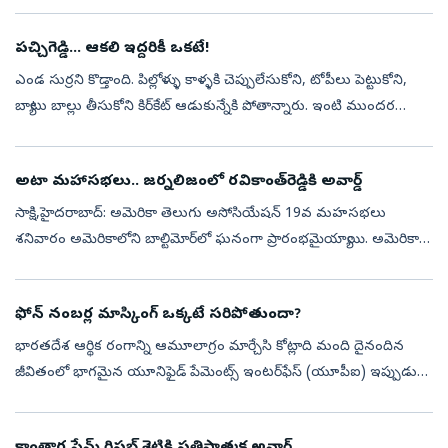
మెగా’పురస్కారాన్ని అందుకుంది. భారతదేశంలోని అతిపెద్ద కుటుంబ ...
పచ్చిగెడ్డి... ఆకలి ఇద్దరికీ ఒకటే!
ఎండ సుర్రని కొడ్తాంది. పిల్లోళ్ళు కాళ్ళకి చెప్పులేసుకోని, టోపీలు పెట్టుకోని,
బ్యాటు బాల్లు తీసుకోని కిర్‌కేట్‌ ఆడుకున్నేకి పోతాన్నారు. ఇంటి ముందర
అరుగుల మింద నీడ పోయి ఎండొచ్చింది.సందులోకి చూస్తే ఎవురూ...
అటా మహాసభలు.. జర్నలిజంలో రవికాంత్‌రెడ్డికి అవార్డ్
సాక్షి,హైదరాబాద్‌: అమెరికా తెలుగు అసోసియేషన్‌ 19వ మహసభలు
శనివారం అమెరికాలోని బాల్టిమోర్‌లో ఘనంగా ప్రారంభమైయ్యాయి. అమెరికాలో
స్థిరపడ్డ తెలుగువారితో పాటు తెలంగాణ,ఆంధ్రప్రదేశ్‌ల నుండి భారీ ఎత్తున
వివిధ ర...
ఫోన్ నంబర్ల మాస్కింగ్ ఒక్కటే సరిపోతుందా?
భారతదేశ ఆర్థిక రంగాన్ని ఆమూలాగ్రం మార్చేసి కోట్లాది మంది దైనందిన
జీవితంలో భాగమైన యూనిఫైడ్ పేమెంట్స్ ఇంటర్‌ఫేస్ (యూపీఐ) ఇప్పుడు
ఒక తీవ్రమైన సవాలును ఎదుర్కొంటోంది. అదే.. వినియోగదారుల వ్యక్తిగత
డేటా గోప్...
కాంతార ఫేమ్ రిషబ్ శెట్టికి ప్రతిష్టాత్మక అవార్డ్