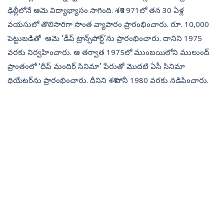
ఢిల్లీలోనే ఆమె విద్యాభ్యాసం సాగింది. శశి 1971లో తన 30 ఏళ్ల
వయసులో తొలిసారిగా సొంత వ్యాపారం ప్రారంభించారు. రూ. 10,000
పెట్టుబడితో ఆమె ‘డీప్ ట్రాన్స్‌పోర్ట్‌’ను ప్రారంభించారు. దానిని 1975
వరకు నిర్వహించారు. ఆ తర్వాత 1975లో ముంబయిలోని ములుంద్
ప్రాంతంలో ‘దీప్ మందిర్ సినిమా’ పేరుతో మొదటి ఏసీ సినిమా
థియేటర్‌ను ప్రారంభించారు. దీనిని శశి సోనీ 1980 వరకు నడిపించారు.