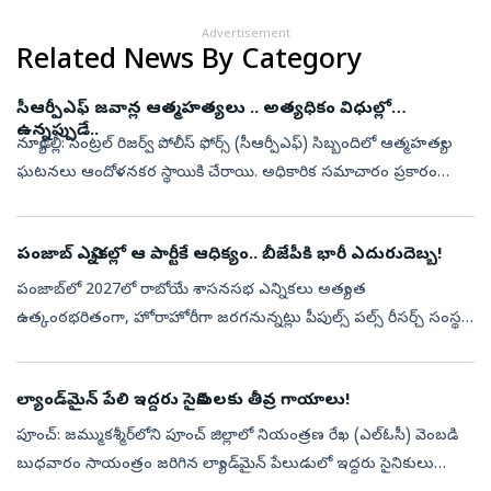
Advertisement
Related News By Category
సీఆర్పీఎఫ్ జవాన్ల ఆత్మహత్యలు .. అత్యధికం విధుల్లో
ఉన్నప్పుడే..
న్యూఢిల్లీ: సెంట్రల్ రిజర్వ్ పోలీస్ ఫోర్స్ (సీఆర్పీఎఫ్) సిబ్బందిలో ఆత్మహత్యల
ఘటనలు ఆందోళనకర స్థాయికి చేరాయి. అధికారిక సమాచారం ప్రకారం
2025లో సీఆర్పీఎఫ్ సిబ్బందిలో ఆత్మహత్యల సంఖ్య గత ఐదేళ్లలో
అత్యధికంగ...
పంజాబ్‌ ఎన్నికల్లో ఆ పార్టీకే ఆధిక్యం.. బీజేపీకి భారీ ఎదురుదెబ్బ!
పంజాబ్‌లో 2027లో రాబోయే శాసనసభ ఎన్నికలు అత్యంత
ఉత్కంఠభరితంగా, హోరాహోరీగా జరగనున్నట్లు పీపుల్స్ పల్స్ రీసర్చ్ సంస్థ
చేపట్టిన తాజా మూడ్ సర్వేలో వెల్లడయింది. పంజాబ్ రాష్ట్రంలోని మొత్తం
117 అసెంబ్లీ నియో...
ల్యాండ్‌మైన్ పేలి ఇద్దరు సైనికులకు తీవ్ర గాయాలు!
పూంచ్: జమ్ముకశ్మీర్‌లోని పూంచ్ జిల్లాలో నియంత్రణ రేఖ (ఎల్‌ఓసీ) వెంబడి
బుధవారం సాయంత్రం జరిగిన ల్యాండ్‌మైన్ పేలుడులో ఇద్దరు సైనికులు