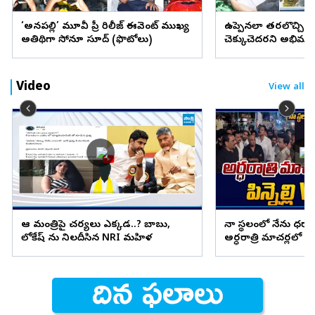
‘అనకాపల్లి’ మూవీ ప్రీ రిలీజ్ ఈవెంట్ ముఖ్య
ఉప్పెనలా తరలొచ్చిన 
అతిథిగా సోనూ సూద్ (ఫొటోలు)
చెక్కుచెదరని అభిమా
Video
View all
ఆ మంత్రిపై చర్యలు ఎక్కడ..? బాబు,
నా స్థలంలో నేను ధర్నా చ
లోకేష్ ను నిలదీసిన NRI మహిళ
అర్ధరాత్రి మాచర్లలో ఉద్రి
పోలీస్