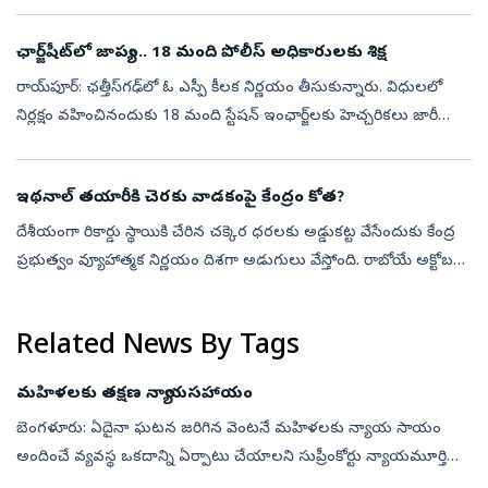
ఉందో అంచనా వేసే ప్రయత్నం కూడా. ఈ కార్యక్రమాన్ని న్యూఢిల్లీలోని ఫారిన్
కరెస్పాం...
ఛార్జ్‌షీట్‌లో జాప్యం.. 18 మంది పోలీస్‌ అధికారులకు శిక్ష
రాయ్‌పూర్‌: ఛత్తీస్‌గఢ్‌లో ఓ ఎస్పీ కీలక నిర్ణయం తీసుకున్నారు. విధులలో
నిర్లక్షం వహించినందుకు 18 మంది స్టేషన్‌ ఇంఛార్జ్‌లకు హెచ్చరికలు జారీ
చేశారు. నిర్ణీత 60, 90 రోజుల గడువులో ఛార్జ్‌షీట్‌లను కోర్టులో...
ఇథనాల్‌ తయారీకి చెరకు వాడకంపై కేంద్రం కోత?
దేశీయంగా రికార్డు స్థాయికి చేరిన చక్కెర ధరలకు అడ్డుకట్ట వేసేందుకు కేంద్ర
ప్రభుత్వం వ్యూహాత్మక నిర్ణయం దిశగా అడుగులు వేస్తోంది. రాబోయే అక్టోబరు
నుంచి ప్రారంభమయ్యే నూతన మార్కెటింగ్ సీజన్‌లో ఇథనాల్ తయారీ...
Related News By Tags
మహిళలకు తక్షణ న్యాయసహాయం
బెంగళూరు: ఏదైనా ఘటన జరిగిన వెంటనే మహిళలకు న్యాయ సాయం
అందించే వ్యవస్థ ఒకదాన్ని ఏర్పాటు చేయాలని సుప్రీంకోర్టు న్యాయమూర్తి
జస్టిస్‌ బి.వి. నాగరత్న సూచించారు. కర్ణాటక హైకోర్టు అధికార పరిధిని