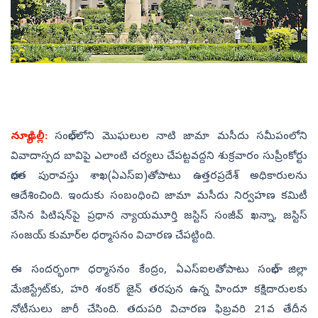
న్యూఢిల్లీ:
సంభాల్‌లోని మొఘలుల నాటి జామా మసీదు సమీపంలోని
వివాదాస్పద బావిపై ఎలాంటి చర్యలు చేపట్టవద్దని శుక్రవారం సుప్రీంకోర్టు
భారత పురావస్తు శాఖ(ఏఎస్‌ఐ)తోపాటు ఉత్తరప్రదేశ్‌ అధికారులను
ఆదేశించింది. ఇందుకు సంబంధించి జామా మసీదు నిర్వహణ కమిటీ
వేసిన పిటిషన్‌పై ప్రధాన న్యాయమూర్తి జస్టిస్‌ సంజీవ్‌ ఖన్నా, జస్టిస్‌
సంజయ్‌ కుమార్‌ల ధర్మాసనం విచారణ చేపట్టింది.
ఈ సందర్భంగా ధర్మాసనం కేంద్రం, ఏఎస్‌ఐలతోపాటు సంభాల్‌ జిల్లా
మేజిస్ట్రేట్‌కు, హరి శంకర్‌ జైన్‌ తరపున ఉన్న హిందూ కక్షిదారులకు
నోటీసులు జారీ చేసింది. తదుపరి విచారణ ఫిబ్రవరి 21వ తేదీన