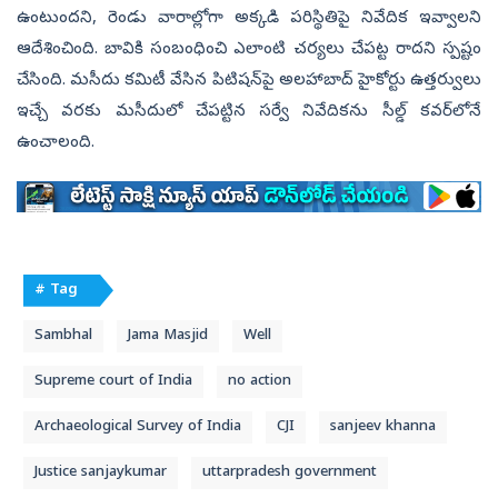
ఉంటుందని, రెండు వారాల్లోగా అక్కడి పరిస్థితిపై నివేదిక ఇవ్వాలని
ఆదేశించింది. బావికి సంబంధించి ఎలాంటి చర్యలు చేపట్ట రాదని స్పష్టం
చేసింది. మసీదు కమిటీ వేసిన పిటిషన్‌పై అలహాబాద్‌ హైకోర్టు ఉత్తర్వులు
ఇచ్చే వరకు మసీదులో చేపట్టిన సర్వే నివేదికను సీల్డ్‌ కవర్‌లోనే
ఉంచాలంది.
# Tag
Sambhal
Jama Masjid
Well
Supreme court of India
no action
Archaeological Survey of India
CJI
sanjeev khanna
Justice sanjaykumar
uttarpradesh government