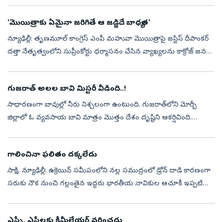
తగ్గించేలా ఇట...
'మొయిత్రాకు ఏమైనా జ‌రిగితే ఆ జ‌డ్జిదే బాధ్య‌త‌'
న్యూఢిల్లీ: తృణమూల్ కాంగ్రెస్ ఎంపీ మహువా మొయిత్రాపై జస్టిస్ దీపాంకర్
దత్తా నేతృత్వంలోని సుప్రీంకోర్టు ధర్మాసనం చేసిన వ్యాఖ్య‌ల‌ను కాక్రోజ్ జ‌న‌తా
పార్టీ ముఖ్య అధికార ప్ర‌తినిధి సౌర‌వ్ దాస్ త‌ప్పుబ‌ట్ట...
గుజరాత్‌ అలల బావి మిస్టరీ వీడింది..!
సాధారణంగా బావుల్లో నీరు నిశ్చలంగా ఉంటుంది. గుజరాత్‌లోని మోర్బీ
జిల్లాలో ఓ వ్యవసాయ బావి మాత్రం మొత్తం దేశం దృష్టిని ఆకర్షిచింది.
సముద్రపు అలలను తలపించేలా నీరు రోజుల తరబడి ఊగుతూ
కనిపిస్తోంది. అది చూసిన ...
గాలించినా ఫలితం దక్కలేదు
సాక్షి, న్యూఢిల్లీ: ఉక్రెయిన్‌ సమీపంలోని నల్ల సముద్రంలో డ్రోన్‌ దాడి కారణంగా
సరుకు నౌక నుంచి గల్లంతైన ఇద్దరు భారతీయ నావికుల ఆచూకీ ఇప్పటి
వరకు లభించలేదని కేంద్రం సుప్రీంకోర్టుకు స్పష్టం చేసింది. రొమేని...
ఎస్సీ, ఎస్టీలకు క్రీమీలేయర్‌ వర్తించదు