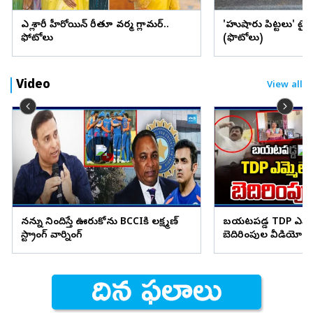
ఎల్లో శారీలో హీరోయిన్ రీతూ వర్మ గ్లామర్..
'హుషారు పిట్టలు' ట్ర
ఫోటోలు
(ఫొటోలు)
Video
View all
నన్ను నిందిస్తే ఊరుకోను BCCIకి లక్ష్మణ్
బయటపడ్డ TDP ఎమ్మెల
స్ట్రాంగ్ వార్నింగ్
బెదిరింపుల వీడియో