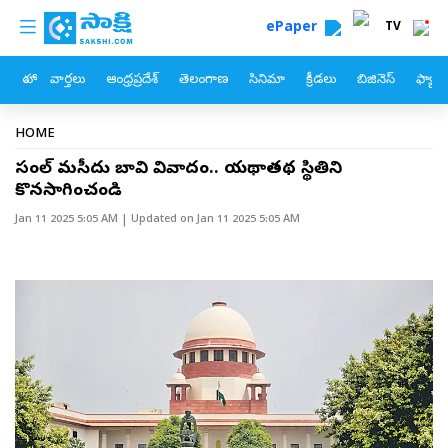
custom menu
Skip to main content
ePaper
TV
హోం
వార్తలు
ఆంధ్రప్రదేశ్
తెలంగాణ
సినిమా
క్రీడలు
బిజినెస్
ఫ్యామ
Breadcrumb
HOME
సంభాల్‌ మసీదు బావి వివాదం.. యథాతథ స్థితిని
కొనసాగించండి
Jan 11 2025 5:05 AM
| Updated on
Jan 11 2025 5:05 AM