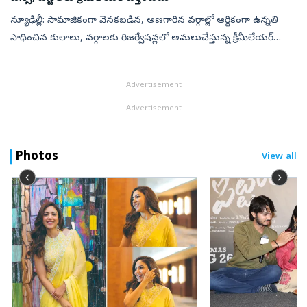
న్యూఢిల్లీ: సామాజికంగా వెనకబడిన, అణగారిన వర్గాల్లో ఆర్థికంగా ఉన్నతి
సాధించిన కులాలు, వర్గాలకు రిజర్వేషన్లలో అమలుచేస్తున్న క్రీమీలేయర్‌
విధానం ఎస్సీ, ఎస్టీలకు వర్తించదని సర్వోన్నత న్యాయస్థానంలో కేంద్ర ...
Advertisement
Advertisement
Photos
View all