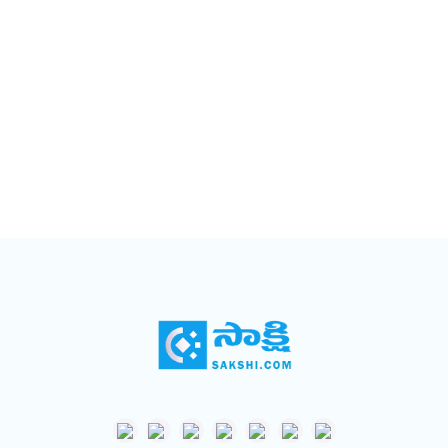
చలామణి అవుతున్నారు. ఎవరు మంచి ముస్లిమో నిర్ణయించే
అధికారాన్ని వంచక ఇమామ్ చేతుల్లో పెట్టడం మాని ఎవరు
మంచి ఇమామో తామే తేల్చాల్సిన సమయం ఆసన్నమైందని
నిజమైన భారతీయ ముస్లింలు గ్రహిస్తే మంచిది. &#13;
&#13; ఎం.జె.అక్బర్, సీనియర్ సంపాదకులు