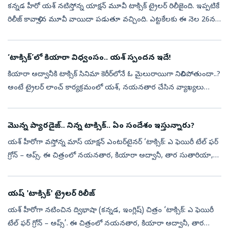
కన్నడ హీరో యశ్ నటిస్తోన్న యాక్షన్‌ మూవీ టాక్సిక్ ట్రైలర్ రిలీజైంది. ఇప్పటికే
రిలీజ్ కావాల్సిన మూవీ వాయిదా పడుతూ వచ్చింది. ఎట్టకేలకు ఈ నెల 26న
ప్రేక్షకుల ముందుకు రానుంది. ఈ నేపథ్యంలోనే మేకర్స్ ట్రైలర్ ...
‘టాక్సిక్‌’లో కియారా విధ్వంసం.. యశ్‌ స్పందన ఇదే!
కియారా అద్వానీకి టాక్సిక్‌ సినిమా కెరీర్‌లోనే ఓ మైలురాయిగా నిలిచిపోతుందా..?
అంటే ట్రైలర్‌ లాంచ్‌ కార్యక్రమంలో యశ్‌, నయనతార చేసిన వ్యాఖ్యలు
చూస్తే అవుననే అనిపిస్తోంది. సినిమాలో కియారా నటన, ఆమె అంకితభావ...
మొన్న ప్యారడైజ్.. నిన్న టాక్సిక్.. ఏం సందేశం ఇస్తున్నారు?
యశ్ హీరోగా వస్తోన్న మాస్ యాక్షన్‌ ఎంటర్‌టైనర్‌ ‘టాక్సిక్‌: ఎ ఫెయిరీ టేల్‌ ఫర్‌
గ్రోన్‌ – అప్స్‌. ఈ చిత్రంలో నయనతార, కియారా అద్వానీ, తార సుతారియా,
రుక్మిణి వసంత్, హ్యూమా ఖురేషీ ప్రధాన పాత్రల్లో నటించార...
యష్ 'టాక్సిక్' ట్రైలర్ రిలీజ్
యశ్‌ హీరోగా నటించిన ద్విభాషా (కన్నడ, ఇంగ్లిష్‌) చిత్రం ‘టాక్సిక్‌: ఎ ఫెయిరీ
టేల్‌ ఫర్‌ గ్రోన్‌ – అప్స్‌’. ఈ చిత్రంలో నయనతార, కియారా అద్వానీ, తార