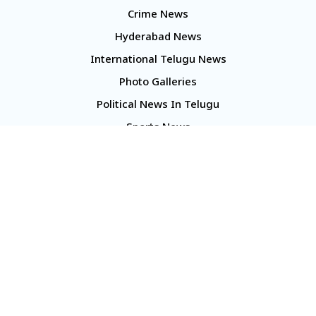
Crime News
Hyderabad News
International Telugu News
Photo Galleries
Political News In Telugu
Sports News
TS Politics News
Telangana News
Telugu Movie Reviews
Company
About Us
Contact Us