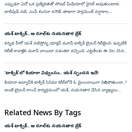
ఎప్పుడూ ఏదో ఒక ప్రత్యేకతతో సోషల్‌ మీడియాలో వైరల్‌ అవుతుంటారు
బాలీవుడ్‌ నటి, ఎంపీ కంగనా రనౌత్‌. తాజాగా పార్లమెంట్‌ వర్షాకాల
సమావేశాలకు హాజరైన ఆమె మరోసారి తన స్టైలిష్‌ లుక్‌తో అందరి దృష్టినీ
ఆకర్షించారు...
యశ్ టాక్సిక్.. ఆ రూల్‌కు నయనతార బ్రేక్
కన్నడ హీరో యశ్ నటిస్తోన్న యాక్షన్‌ మూవీ టాక్సిక్ ట్రైలర్ రిలీజైంది. ఇప్పటికే
రిలీజ్ కావాల్సిన మూవీ వాయిదా పడుతూ వచ్చింది. ఎట్టకేలకు ఈ నెల 26న
ప్రేక్షకుల ముందుకు రానుంది. ఈ నేపథ్యంలోనే మేకర్స్ ట్రైలర్ ...
‘టాక్సిక్‌’లో కియారా విధ్వంసం.. యశ్‌ స్పందన ఇదే!
కియారా అద్వానీకి టాక్సిక్‌ సినిమా కెరీర్‌లోనే ఓ మైలురాయిగా నిలిచిపోతుందా..?
అంటే ట్రైలర్‌ లాంచ్‌ కార్యక్రమంలో యశ్‌, నయనతార చేసిన వ్యాఖ్యలు
చూస్తే అవుననే అనిపిస్తోంది. సినిమాలో కియారా నటన, ఆమె అంకితభావ...
Related News By Tags
యశ్ టాక్సిక్.. ఆ రూల్‌కు నయనతార బ్రేక్