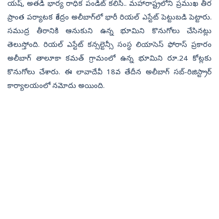
యష్, అతడి భార్య రాధిక పండిట్ కలిసి.. మహారాష్ట్రలోని ప్రముఖ తీర
ప్రాంత పర్యాటక కేంద్రం అలీబాగ్‌లో భారీ రియల్ ఎస్టేట్ పెట్టుబడి పెట్టారు.
సముద్ర తీరానికి ఆనుకుని ఉన్న భూమిని కొనుగోలు చేసినట్లు
తెలుస్తోంది. రియల్ ఎస్టేట్ కన్సల్టెన్సీ సంస్థ లియాసెస్ ఫోరాస్‌ ప్రకారం
అలీబాగ్ తాలూకా కమత్ గ్రామంలో ఉన్న భూమిని రూ.24 కోట్లకు
కొనుగోలు చేశారు. ఈ లావాదేవీ 18వ తేదీన అలీబాగ్ సబ్-రిజిస్ట్రార్
కార్యాలయంలో నమోదు అయింది.