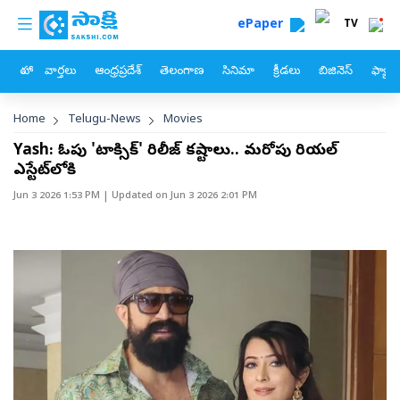
custom menu
Skip to main content
ePaper
TV
హోం
వార్తలు
ఆంధ్రప్రదేశ్
తెలంగాణ
సినిమా
క్రీడలు
బిజినెస్
ఫ్యామ
Breadcrumb
Home
Telugu-News
Movies
Yash: ఓవైపు 'టాక్సిక్' రిలీజ్ కష్టాలు.. మరోవైపు రియల్
ఎస్టేట్‌లోకి
Jun 3 2026 1:53 PM
| Updated on
Jun 3 2026 2:01 PM