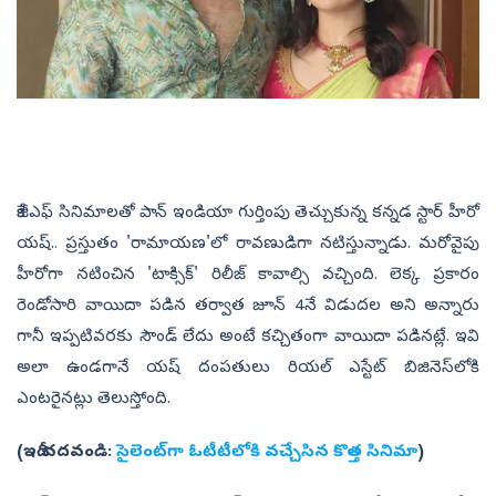
కేజీఎఫ్ సినిమాలతో పాన్ ఇండియా గుర్తింపు తెచ్చుకున్న కన్నడ ‍స్టార్ హీరో
యష్.. ప్రస్తుతం 'రామాయణ'లో రావణుడిగా నటిస్తున్నాడు. మరోవైపు
హీరోగా నటించిన 'టాక్సిక్' రిలీజ్ కావాల్సి వచ్చింది. లెక్క ప్రకారం
రెండోసారి వాయిదా పడిన తర్వాత జూన్ 4నే విడుదల అని అన్నారు
గానీ ఇప్పటివరకు సౌండ్ లేదు అంటే కచ్చితంగా వాయిదా పడినట్లే. ఇవి
అలా ఉండగానే యష్ దంపతులు రియల్ ఎస్టేట్ బిజినెస్‌లోకి
ఎంటరైనట్లు తెలుస్తోంది.
(ఇదీ చదవండి:
సైలెంట్‌గా ఓటీటీలోకి వచ్చేసిన కొత్త సినిమా
)