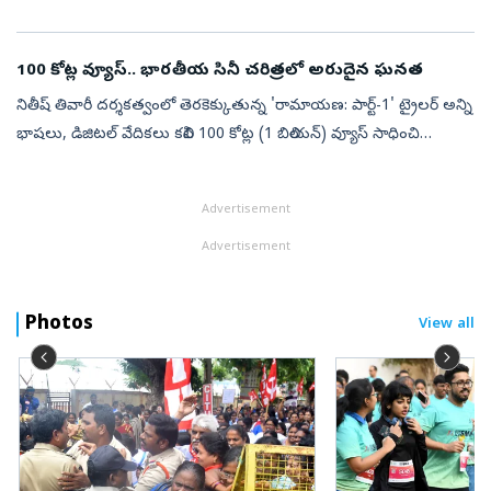
సుతారియా, రుక్మిణి వసంత్, హ్యూమా ఖురేషీ ప్రధాన పాత్రల్ల...
100 కోట్ల వ్యూస్‌.. భారతీయ సినీ చరిత్రలో అరుదైన ఘనత
నితీష్ తివారీ దర్శకత్వంలో తెరకెక్కుతున్న 'రామాయణ: పార్ట్-1' ట్రైలర్ అన్ని
భాషలు, డిజిటల్ వేదికలు కలిపి 100 కోట్ల (1 బిలియన్) వ్యూస్ సాధించి
భారతీయ సినీ చరిత్రలో అరుదైన రికార్డు నెలకొల్పింది. ఇప్పటివరక...
Advertisement
Advertisement
Photos
View all