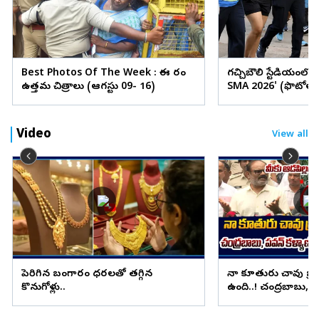
Best Photos Of The Week : ఈ వారం
గచ్చిబౌలి స్టేడియంలో
ఉత్తమ చిత్రాలు (ఆగస్టు 09- 16)
SMA 2026' (ఫొటోలు
Video
View all
పెరిగిన బంగారం ధరలతో తగ్గిన
నా కూతురు చావు బ్
కొనుగోళ్లు..
ఉంది..! చంద్రబాబు, ప
ప్రియాంక తండ్రి ఫైర్