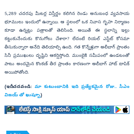
5,289 చదరపు మీటర్ల విస్తీర్ణం కలిగిన రెండు అనుబంధ వ్యవసాయ
భూములు ఇందులో ఉన్నాయి. ఆ స్థలంలో ఒక నివాస గృహ నిర్మాణం
కూడా ఉన్నట్లు పత్రాలతో తెలిసింది. అయితే ఈ స్థలాన్ని ఇల్లు
కట్టుకునేందుకు కొనుగోలు చేశారా? లేదంటే రియల్ ఎస్టేట్ కోసమా
తీసుకున్నారా అనేది తెలియాల్సి ఉంది. గత కొన్నేళ్లుగా అలీబాగ్ ప్రాంతం
సినీ ప్రముఖులు దృష్టిని ఆకర్షిస్తోంది. ముంబైకి సమీపంలో ఉండటంతో
పాటు అందమైన కొంకణ్ తీర ప్రాంతం కారణంగా అలీబాగ్ హాట్ టాపిక్
అయిపోతోంది.
(ఇదీ చదవండి:
మా కుటుంబానికి ఇది ప్రత్యేకమైన రోజు.. సీఎం
విజయ్ తో ఖుష్బూ
)