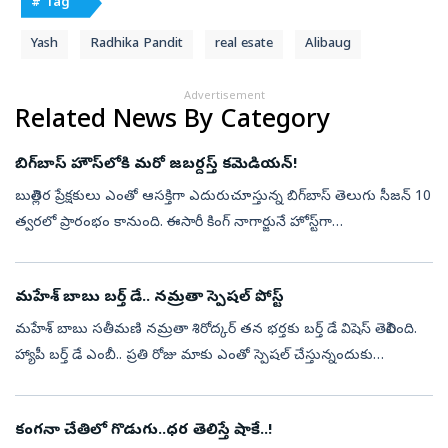
# Tag
Yash
Radhika Pandit
real esate
Alibaug
Advertisement
Related News By Category
బిగ్‌బాస్‌ హౌస్‌లోకి మరో జబర్దస్త్‌ కమెడియన్‌!
బుల్లితెర ప్రేక్షకులు ఎంతో ఆసక్తిగా ఎదురుచూస్తున్న బిగ్‌బాస్‌ తెలుగు సీజన్‌ 10
త్వరలో ప్రారంభం కానుంది. ఈసారీ కింగ్‌ నాగార్జునే హోస్ట్‌గా
వ్యవహరిస్తున్నారు. షోను మరింత ఆసక్తికరంగా మార్చేందుకు మేకర్స్...
మహేశ్ బాబు బర్త్‌ డే.. నమ్రతా స్పెషల్ పోస్ట్
మహేశ్ బాబు సతీమణి నమ్రతా శిరోద్కర్ తన భర్తకు బర్త్ డే విషెస్ తెలిపింది.
హ్యాపీ బర్త్‌ డే ఎంబీ.. ప్రతి రోజు మాకు ఎంతో స్పెషల్‌ చేస్తున్నందుకు
ధన్యవాదాలు అంటూ పోస్ట్ చేసింది. ఈ ఏడాది మరింత ప్రేమ, ఆరోగ్య...
కంగనా చేతిలో గొడుగు..ధర తెలిస్తే షాకే..!