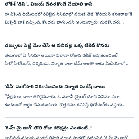
లోకేశ్ 'డిసి'.. విజయ్ దేవరకొండే చేయాలి కానీ
ఈ వీకెండ్ థియేటర్లలో రిలీజైన సినిమాల్లో వరుణ్ తేజ్ 'కొరియన్ కనకరాజు'కి
మిక్స్‌డ్ టాక్ వచ్చింది. కొందరు బాగుందని అంటున్నారు. మరికొందరు
నచ్చలేదని అంటున్నారు. దీనితో పాటే 'డిసి' అనే తమిళ డబ్బింగ్ బొమ్మ క...
డబ్బులు పెట్టి మేం చేసే ఆ పనివల్ల ఒక్క టికెట్ కొనరు
తెలుగులో ఏ సినిమా అయినా ఫలానా రోజున రిలీజ్ అవుతుందంటే..
హీరో,హీరోయిన్, దర్శకుడు, నిర్మాత ఇలా టీమ్ అంతా అటు మీడియాలో
ఇటు సోషల్ మీడియాలో కనిపిస్తారు. ఇంటర్వ్యూలు, కాలేజీ టూర్స్ అని తెగ
హడావుడి చేస్తుంటా...
‘డీసీ’ మరోసారి నిరూపించింది: నిర్మాత సురేష్‌ బాబు
‘‘ప్రేక్షకులు చాలా తెలివైనవారు. ఓ మూవీ ట్రైలర్‌ చూసి సినిమా ఎలా
ఉంటుందో అర్థం చేసుకుంటారు. కొత్తదనం కనిపిస్తే థియేటర్‌కు వస్తారు.
సినిమా బాగుంటే ఆడియన్స్‌ తప్పకుండా ఆదరిస్తారని ‘డీసీ’ మరోసారి
నిరూపించ...
‘ఓహ్‌ మై డాగ్‌’ తొలి రోజు కలెక్షన్లు ఎంతంటే..!
బాలీవుడ్‌ నటుడు పంకజ్‌ త్రిపాఠి ప్రధాన పాత్రలో నటించిన ‘ఓహ్‌ మై డాగ్‌’