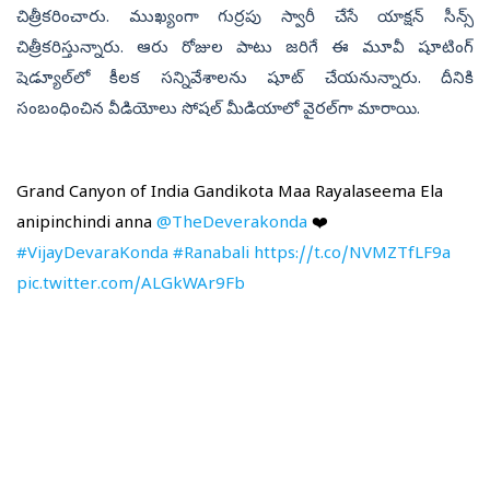
చిత్రీకరించారు. ముఖ్యంగా గుర్రపు స్వారీ చేసే యాక్షన్‌ సీన్స్‌
చిత్రీకరిస్తున్నారు. ఆరు రోజుల పాటు జరిగే ఈ మూవీ షూటింగ్
షెడ్యూల్‌లో కీలక సన్నివేశాలను షూట్ చేయనున్నారు. దీనికి
సంబంధించిన వీడియోలు సోషల్ మీడియాలో వైరల్‌గా మారాయి.
Grand Canyon of India Gandikota Maa Rayalaseema Ela
anipinchindi anna
@TheDeverakonda
❤️
#VijayDevaraKonda
#Ranabali
https://t.co/NVMZTfLF9a
pic.twitter.com/ALGkWAr9Fb