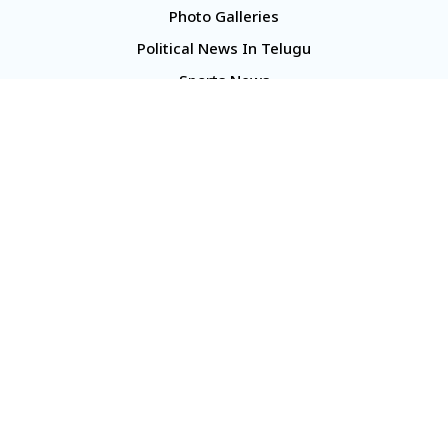
Photo Galleries
Political News In Telugu
Sports News
TS Politics News
Telangana News
Telugu Movie Reviews
Company
About Us
Contact Us
Media Kit
Terms And Conditions