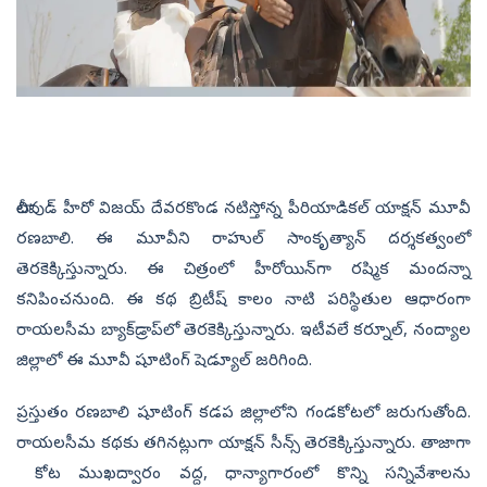
టాలీవుడ్ హీరో విజయ్ దేవరకొండ నటిస్తోన్న పీరియాడికల్ యాక్షన్ మూవీ
రణబాలి. ఈ మూవీని రాహుల్ సాంకృత్యాన్ దర్శకత్వంలో
తెరకెక్కిస్తున్నారు. ఈ చిత్రంలో హీరోయిన్‌గా రష్మిక మందన్నా
కనిపించనుంది. ఈ కథ బ్రిటీష్ కాలం నాటి పరిస్థితుల ఆధారంగా
రాయలసీమ బ్యాక్‌డ్రాప్‌లో తెరకెక్కిస్తున్నారు. ఇటీవలే కర్నూల్‌, నంద్యాల
జిల్లాలో ఈ మూవీ షూటింగ్ షెడ్యూల్‌ జరిగింది.
ప్రస్తుతం రణబాలి షూటింగ్ కడప జిల్లాలోని గండకోటలో జరుగుతోంది.
రాయలసీమ కథకు తగినట్లుగా యాక్షన్‌ సీన్స్‌ తెరకెక్కిస్తున్నారు. తాజాగా
కోట ముఖద్వారం వద్ద, ధాన్యాగారంలో కొన్ని సన్నివేశాలను