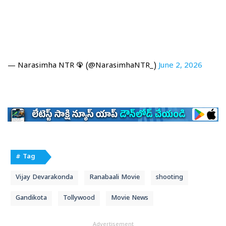
— Narasimha NTR 🦚 (@NarasimhaNTR_)
June 2, 2026
# Tag
Vijay Devarakonda
Ranabaali Movie
shooting
Gandikota
Tollywood
Movie News
Advertisement