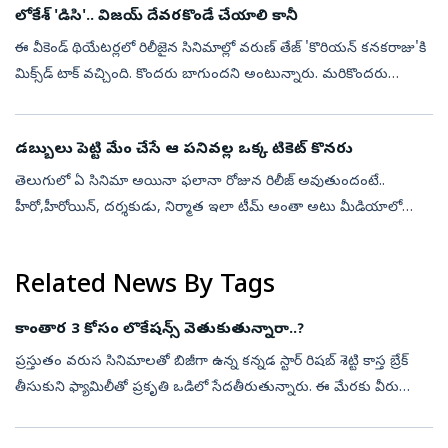
లోకేశ్ 'డిసి'.. విజయ్ దేవరకొండే చేయాలి కానీ
ఈ వీకెండ్ థియేటర్లలో రిలీజైన సినిమాల్లో వరుణ్ తేజ్ 'కొరియన్ కనకరాజు'కి
మిక్స్‌డ్ టాక్ వచ్చింది. కొందరు బాగుందని అంటున్నారు. మరికొందరు
నచ్చలేదని అంటున్నారు. దీనితో పాటే 'డిసి' అనే తమిళ డబ్బింగ్ బొమ్మ క...
డబ్బులు పెట్టి మేం చేసే ఆ పనివల్ల ఒక్క టికెట్ కొనరు
తెలుగులో ఏ సినిమా అయినా ఫలానా రోజున రిలీజ్ అవుతుందంటే..
హీరో,హీరోయిన్, దర్శకుడు, నిర్మాత ఇలా టీమ్ అంతా అటు మీడియాలో
ఇటు సోషల్ మీడియాలో కనిపిస్తారు. ఇంటర్వ్యూలు, కాలేజీ టూర్స్ అని తెగ
హడావుడి చేస్తుంటా...
Related News By Tags
కాంతార 3 కోసం లొకేషన్స్‌ వెతుకుతున్నారా..?
ప్రస్తుతం వరుస సినిమాలతో బిజీగా ఉన్న కన్నడ స్టార్‌ రిషబ్ శెట్టి కాస్త బ్రేక్‌
తీసుకుని ఫ్యామిలీతో ప్రకృతి ఒడిలో సేదతీరుతున్నారు. ఈ మేరకు వీరు
ఎంజాయ్‌ చేస్తున్న ఫొటోలను భార్య ప్రగతి శెట్టి సోషల్‌ మీడియ...