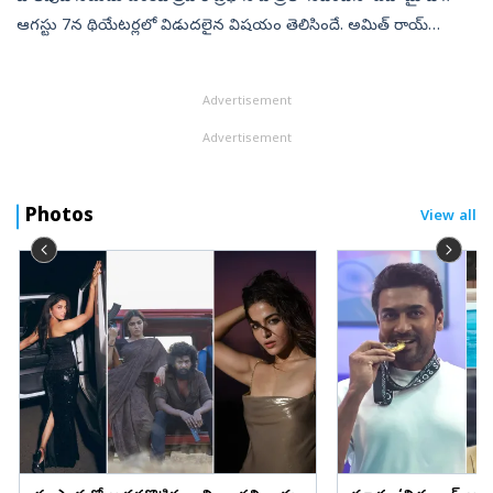
ఆగస్టు 7న థియేటర్లలో విడుదలైన విషయం తెలిసిందే. అమిత్‌ రాయ్‌
దర్శకత్వం వహించిన ఈ సినిమాను జంతుప్రేమికులను ఆకట్టుకునేలా
తీర్చిదిద్ద...
Advertisement
Advertisement
Photos
View all