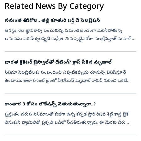
Related News By Category
సమంత తిండిగోల.. తల్లి కూతురి బర్త్ డే సెలబ్రేషన్
ఆగస్టు నెల జ్ఞాపకాల్ని పంచుకున్న సమంతఅందంగా మెరిసిపోతున్న
అనుపమ పరమేశ్వరన్నటి సుప్రీత 25వ పుట్టినరోజు సెలబ్రేషన్తాజ్ మహల్
దగ్గర రుక్సార్ ధిల్లాన్ పోజులుజిమ్ వర్కౌట్ ఫొటోలు షేర్ చేసిన ధనశ్రీలంగా
ఓణీలో ...
భారత క్రికెటర్ జైస్వాల్‌తో డేటింగ్? క్లాస్ పీకిన మృణాల్
సినిమా సెలబ్రిటీలకు సంబంధించి ఎప్పటికప్పుడు రూమర్స్ వినిపిస్తూనే
ఉంటాయి. అలా రీసెంట్ టైంలో హీరోయిన్ మృణాల్ ఠాకుర్ గురించి ఒకటి
బయటకొచ్చింది. భారత యంగ్ క్రికెటర్ యశస్వి జైస్వాల్‌తో డేటింగ్‌లో ఉందని
అన్...
కాంతార 3 కోసం లొకేషన్స్‌ వెతుకుతున్నారా..?
ప్రస్తుతం వరుస సినిమాలతో బిజీగా ఉన్న కన్నడ స్టార్‌ రిషబ్ శెట్టి కాస్త బ్రేక్‌
తీసుకుని ఫ్యామిలీతో ప్రకృతి ఒడిలో సేదతీరుతున్నారు. ఈ మేరకు వీరు
ఎంజాయ్‌ చేస్తున్న ఫొటోలను భార్య ప్రగతి శెట్టి సోషల్‌ మీడియ...