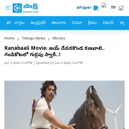
custom menu
Skip to main content
ePaper
TV
హోం
వార్తలు
ఆంధ్రప్రదేశ్
తెలంగాణ
సినిమా
క్రీడలు
బిజినెస్
ఫ్యామ
Breadcrumb
Home
Telugu-News
Movies
Ranabaali Movie: విజయ్ దేవరకొండ రణబాలి..
గండికోటలో గుర్రపు స్వారీ..!
Jun 3 2026 7:19 PM
| Updated on
Jun 3 2026 7:22 PM