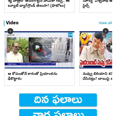
వేశ్య పాత్రలో అదరగొట్టిన వామికా గబ్బి.. ఈ
సూర్య ‘విశ్వనాథ్ అం
బ్యూటీ బ్యాగ్‌గ్రౌండ్‌ తెలుసా? (ఫొటోలు)
స్టిల్స్
Video
View all
ఆ కోపంతోనే కారుతో ప్రియాంకను
నువ్వు బిరియాని కని
ఢీకొట్టారు
చేసినట్లు? బాబుపై బుగ్గన